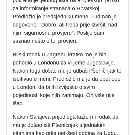
pokretanje tjednog lista na engleskom jeziku
za informiranje stranaca o Hrvatskoj.
Predložio je predsjedniku mene. Tuđman je
odgovorio: ”Dobro, ali treba prije izvršiti nad
njim sigurnosnu provjeru”. Poslije sam
saznao nešto o toj provjeri.
Bliski rođak u Zagrebu kratko me je bio
pohodio u Londonu za vrijeme Jugoslavije.
Nakon toga došao mu je udbaš Pšeničnjak te
ispitivao o meni. Predložio mu je da opet ode
u London, da bi ih izvijestio o svim
pojedinosti koje njih zanimaju. On više nije
išao.
Nakon Salajeva prijedloga kaže mi rođak da
mu je došao isti Pšeničnjak s jednakim
pitanjima kao prije pet-šest godina za Udbu.