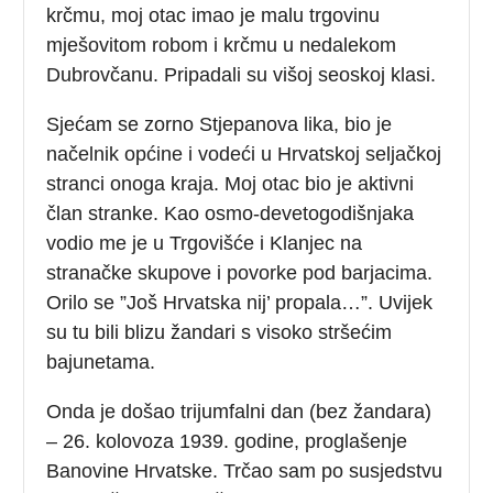
krčmu, moj otac imao je malu trgovinu
mješovitom robom i krčmu u nedalekom
Dubrovčanu. Pripadali su višoj seoskoj klasi.
Sjećam se zorno Stjepanova lika, bio je
načelnik općine i vodeći u Hrvatskoj seljačkoj
stranci onoga kraja. Moj otac bio je aktivni
član stranke. Kao osmo-devetogodišnjaka
vodio me je u Trgovišće i Klanjec na
stranačke skupove i povorke pod barjacima.
Orilo se ”Još Hrvatska nij’ propala…”. Uvijek
su tu bili blizu žandari s visoko stršećim
bajunetama.
Onda je došao trijumfalni dan (bez žandara)
– 26. kolovoza 1939. godine, proglašenje
Banovine Hrvatske. Trčao sam po susjedstvu