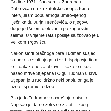
Godine 1971. išao sam iz Zagreba u
Dubrovčan da za katolički časopis Kanu
intervjuiram popularnoga umirovljenog
liječnika dr. Jurja Hrenčevića, o njegovu
dugogodišnjem djelovanju po zagorskim
selima. U vrijeme rata i poslije službovao je u
Velikom Trgovišću.
Nakon smrti bračnoga para Tuđman susjedi
su prvo pozvali njega u izvid. Ispripovjedio mi
je – dakako ne za objavu – kako je u kući
našao mrtve Stjepana i Olgu Tuđman u krvi.
Stjepan je u ruci držao neki papir, on ga je
uzeo i spremio u džep.
Bilo je to Tuđmanovo oproštajno pismo.
Napisao je da ne želi više živjeti – zbog