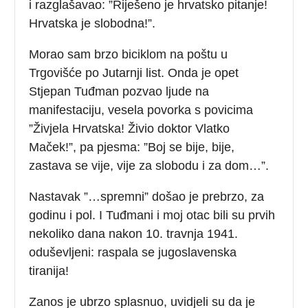
i razglašavao: ”Riješeno je hrvatsko pitanje!
Hrvatska je slobodna!”.
Morao sam brzo biciklom na poštu u
Trgovišće po Jutarnji list. Onda je opet
Stjepan Tuđman pozvao ljude na
manifestaciju, vesela povorka s povicima
”Živjela Hrvatska! Živio doktor Vlatko
Maček!”, pa pjesma: ”Boj se bije, bije,
zastava se vije, vije za slobodu i za dom…”.
Nastavak ”…spremni” došao je prebrzo, za
godinu i pol. I Tuđmani i moj otac bili su prvih
nekoliko dana nakon 10. travnja 1941.
oduševljeni: raspala se jugoslavenska
tiranija!
Zanos je ubrzo splasnuo, uvidjeli su da je