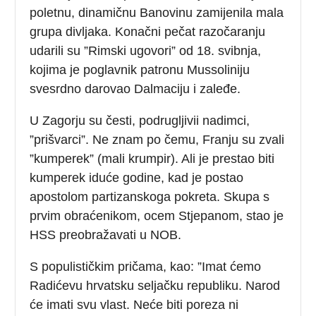
poletnu, dinamičnu Banovinu zamijenila mala
grupa divljaka. Konačni pečat razočaranju
udarili su ”Rimski ugovori” od 18. svibnja,
kojima je poglavnik patronu Mussoliniju
svesrdno darovao Dalmaciju i zaleđe.
U Zagorju su česti, podrugljivii nadimci,
”prišvarci”. Ne znam po čemu, Franju su zvali
”kumperek” (mali krumpir). Ali je prestao biti
kumperek iduće godine, kad je postao
apostolom partizanskoga pokreta. Skupa s
prvim obraćenikom, ocem Stjepanom, stao je
HSS preobražavati u NOB.
S populističkim pričama, kao: ”Imat ćemo
Radićevu hrvatsku seljačku republiku. Narod
će imati svu vlast. Neće biti poreza ni