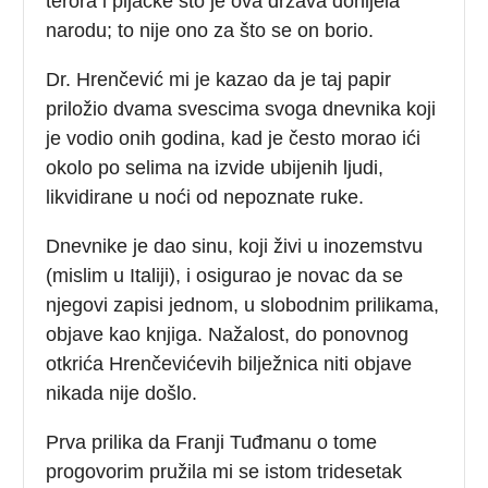
terora i pljačke što je ova država donijela
narodu; to nije ono za što se on borio.
Dr. Hrenčević mi je kazao da je taj papir
priložio dvama svescima svoga dnevnika koji
je vodio onih godina, kad je često morao ići
okolo po selima na izvide ubijenih ljudi,
likvidirane u noći od nepoznate ruke.
Dnevnike je dao sinu, koji živi u inozemstvu
(mislim u Italiji), i osigurao je novac da se
njegovi zapisi jednom, u slobodnim prilikama,
objave kao knjiga. Nažalost, do ponovnog
otkrića Hrenčevićevih bilježnica niti objave
nikada nije došlo.
Prva prilika da Franji Tuđmanu o tome
progovorim pružila mi se istom tridesetak