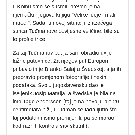
u Kölnu smo se susreli, preveo je na
njemački njegovu knjigu ”Velike ideje i mali
narodi”. Sada, u novoj situaciji izlazećega
sunca Tuđmanove povijesne veličine, bile su
to prošle trice.
Za taj Tuđmanov put ja sam obradio dvije
lažne putovnice. Za njegov put Europom
pribavio ih je Branko Salaj u Švedskoj, a ja ih
prepravio promjenom fotografije i nekih
podataka. Svoju jugoslavensku dao je
iseljenik Josip Mataija, a švedska je bila na
ime Tage Andersson (taj je na nevolju bio 20
centimetara niži, i Tuđman se tada ljutio što
taj podatak nismo promijenili, pa se morao
kod raznih kontrola sav skutriti).