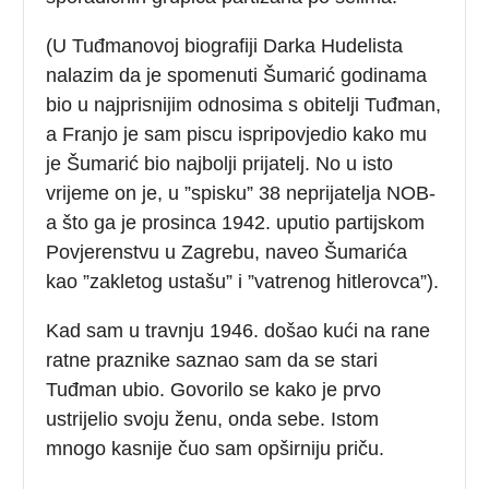
(U Tuđmanovoj biografiji Darka Hudelista
nalazim da je spomenuti Šumarić godinama
bio u najprisnijim odnosima s obitelji Tuđman,
a Franjo je sam piscu ispripovjedio kako mu
je Šumarić bio najbolji prijatelj. No u isto
vrijeme on je, u ”spisku” 38 neprijatelja NOB-
a što ga je prosinca 1942. uputio partijskom
Povjerenstvu u Zagrebu, naveo Šumarića
kao ”zakletog ustašu” i ”vatrenog hitlerovca”).
Kad sam u travnju 1946. došao kući na rane
ratne praznike saznao sam da se stari
Tuđman ubio. Govorilo se kako je prvo
ustrijelio svoju ženu, onda sebe. Istom
mnogo kasnije čuo sam opširniju priču.