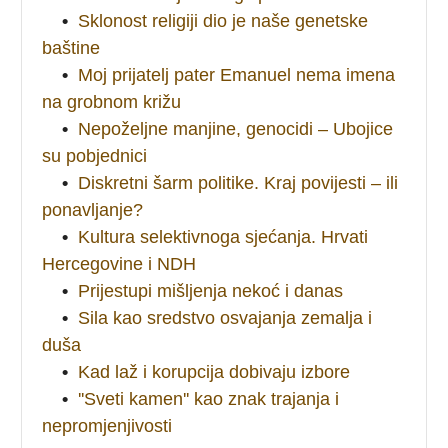
•
Sklonost religiji dio je naše genetske
baštine
•
Moj prijatelj pater Emanuel nema imena
na grobnom križu
•
Nepoželjne manjine, genocidi – Ubojice
su pobjednici
•
Diskretni šarm politike. Kraj povijesti – ili
ponavljanje?
•
Kultura selektivnoga sjećanja. Hrvati
Hercegovine i NDH
•
Prijestupi mišljenja nekoć i danas
•
Sila kao sredstvo osvajanja zemalja i
duša
•
Kad laž i korupcija dobivaju izbore
•
''Sveti kamen'' kao znak trajanja i
nepromjenjivosti