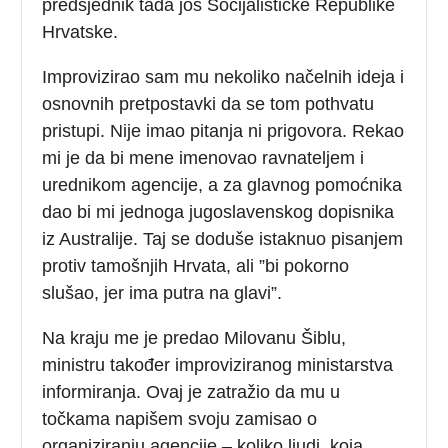
predsjednik tada još Socijalističke Republike
Hrvatske.
Improvizirao sam mu nekoliko načelnih ideja i
osnovnih pretpostavki da se tom pothvatu
pristupi. Nije imao pitanja ni prigovora. Rekao
mi je da bi mene imenovao ravnateljem i
urednikom agencije, a za glavnog pomoćnika
dao bi mi jednoga jugoslavenskog dopisnika
iz Australije. Taj se doduše istaknuo pisanjem
protiv tamošnjih Hrvata, ali ”bi pokorno
slušao, jer ima putra na glavi”.
Na kraju me je predao Milovanu Šiblu,
ministru također improviziranog ministarstva
informiranja. Ovaj je zatražio da mu u
točkama napišem svoju zamisao o
organiziranju agencije – koliko ljudi, koja