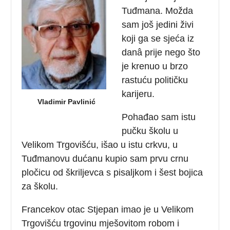
Tuđmana. Možda
sam još jedini živi
koji ga se sjeća iz
danâ prije nego što
je krenuo u brzo
rastuću političku
karijeru.
Vladimir Pavlinić
Pohađao sam istu
pučku školu u
Velikom Trgovišću, išao u istu crkvu, u
Tuđmanovu dućanu kupio sam prvu crnu
pločicu od škriljevca s pisaljkom i šest bojica
za školu.
Francekov otac Stjepan imao je u Velikom
Trgovišću trgovinu mješovitom robom i