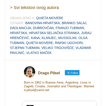
> Svi tekstovi ovog autora
OBJAVLJENO U:
QUIETA MOVERE
OZNAKE:
BANOVINA HRVATSKA
,
BRANKO SALAJ
,
DAOLMACIJA
,
DUBROVČAN
,
FRANJO TUĐMAN
,
HRVATSKA
,
HRVATSKA SELJAČKA STRANKA
,
JURAJ
HRENČEVIĆ
,
KANA
,
KLANJEC
,
MUSSOLINI
,
OLGA
TUĐMAN
,
QUIETA MOVERE
,
RIMSKI UGOVORI
,
STJEPAN TUĐMAN
,
VELIKO TRGOVIŠĆE
,
VLADIMIR
PAVLINIĆ
,
VLATKO MAČEK
Drago Pilsel
Follow
Born in 1962 in Buenos Aires, Argentina. Lives in
Zagreb, Croatia. Journalist and Theologian. Married.
d.pilsel@zamir.net