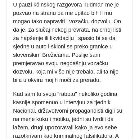
U pauzi kölnskog razgovora Tuđman me je
pozvao na stranu pa me upitao bih li mu
mogao tako napraviti i vozačku dozvolu. On
da je, za slučaj nekog prevrata, na crnoj listi
za hapšenje ili likvidaciju i spasio bi se da
sjedne u auto i skloni se preko granice u
slovenskim Brežicama. Poslije sam
premjeravao svoju negdašnju vozačku
dozvolu, koja mi više nije trebala, ali ta nije
bila u okviru mojih moći za preradu.
Kad sam tu svoju ”rabotu” nekoliko godina
kasnije spomenuo u intervjuu za tjednik
Nacional, državotvorni propagandisti digli su
na mene kuku i motiku, jedni su tvrdili da
lažem, drugi upozoravali kako ja evo sebe
razotkrivam kao kriminalnog falsifikatora. A