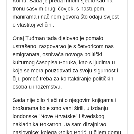
Kölnu. Sada je preda mnom sjedio kao na
tronu sasvim drugi čovjek, s nastupom,
manirama i načinom govora što odaju svijest
o vlastitoj veličini.
Onaj Tuđman tada djelovao je pomalo
ustrašeno, razgovarao je s četvoricom nas
emigranata, osnivača novoga politički-
kulturnog časopisa Poruka, kao s ljudima u
koje se mora pouzdavati za svoju sigurnost i
čiju pomoć treba za kontaktiranje političkih
osoba u inozemstvu.
Sada nije bilo riječi ni o njegovim knjigama i
brošurama koje smo vani širili, u izdanju
londonske ”Nove Hrvatske” i švedskog
nakladnika Bokatron. Ja sam dizajnirao
naslovnice; kolega Gojko Borić, u čijem domu