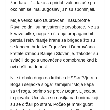
žandara…” – lako su pridobivali pristaše po
okolnim selima. Jugoslaviju nisu spominjali.
Moje veliko selo Dubrovčan i nasuprotne
Ravnice dali su najvatrenije prvoborce. Ne za
krvave bitke, nego za širenje propagandnih
parola i rekviriranje hrane za brigade što su
se lancem brda iza Trgovišća i Dubrovčana
kretale između Banije i Slovenije. Također su
svlačili do gola unovačene domobrane kad bi
ovi došli na dopust.
Nije trebalo dugo da krilaticu HSS-a ”Vjera u
Boga i seljačka sloga” zamijeni ”Moja kapa
sa tri roga, borimo se protiv Boga”. Djeca su
to pjevala. Učestala su nasilja nad onima koji
su se držali po strani. Počeo je mrak gutati