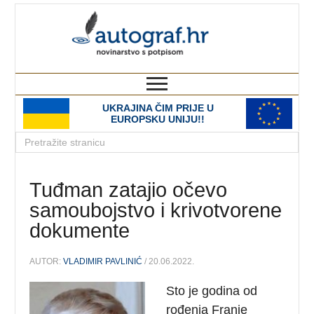
autograf.hr
novinarstvo s potpisom
UKRAJINA ČIM PRIJE U
EUROPSKU UNIJU!!
Tuđman zatajio očevo
samoubojstvo i krivotvorene
dokumente
AUTOR:
VLADIMIR PAVLINIĆ
/ 20.06.2022.
Sto je godina od
rođenja Franje