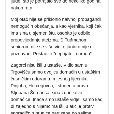
ljude, što je potrajalo sve do nekoliko godina
nakon rata.
Moj otac nije se priklonio naivnoj propagandi
nemogućih obećanja, a kao vjernika, koji čak
ima sina u sjemeništu, osobito je odbilo
propovijedanje ateizma. S Tuđmanom
seniorom nije se više vidio; juniora nije ni
poznavao. Postao je ”neprijatelj naroda”.
Zagorci nisu išli u ustaše. Vidio sam u
Trgovišću samo dvojicu domaćih u ustaškim
časničkim odorama: mjesnog liječnika
Pinjuha, Hercegovca, i studenta prava
Stjepana Šumarića, sina župnikove
domaćice. Inače smo ustaše vidjeli samo kad
bi zajedno s Nijemcima išli u akcije protiv
sporadičnih grupica partizana po selima.