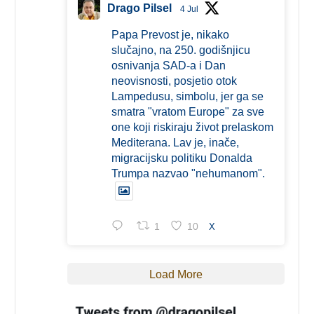
Drago Pilsel
4 Jul
Papa Prevost je, nikako
slučajno, na 250. godišnjicu
osnivanja SAD-a i Dan
neovisnosti, posjetio otok
Lampedusu, simbolu, jer ga se
smatra "vratom Europe" za sve
one koji riskiraju život prelaskom
Mediterana. Lav je, inače,
migracijsku politiku Donalda
Trumpa nazvao "nehumanom".
1
10
X
Load More