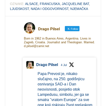
OZNAKE:
ALSACE
,
FRANCUSKA
,
JACQUELINE BAT
,
LJUDSKOST
,
NADA I ODGOVORNOST
,
NJEMAČKA
Drago Pilsel
Follow
Born in 1962 in Buenos Aires, Argentina. Lives in
Zagreb, Croatia. Journalist and Theologian. Married.
d.pilsel@zamir.net
Drago Pilsel
4 Jul
Papa Prevost je, nikako
slučajno, na 250. godišnjicu
osnivanja SAD-a i Dan
neovisnosti, posjetio otok
Lampedusu, simbolu, jer ga se
smatra "vratom Europe" za sve
one koji riskiraju život prelaskom