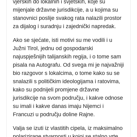
vjerskih do lokalnih i svjetskih, koje su
mijenjale državne jurisdikcije, a u kojima su
stanovnici poslije svakog rata nalazili prostor
za dijalog i suradnju i zajednički napredak.
Ako se sjećate, isti motivi su me vodili i u
Južni Tirol, jednu od gospodarski
najuspješnijih talijanskih regija, i o tome sam
pisala na Autografu. Od svega mi je najvažniji
bio razgovor s lokalcima, o tome kako su se
snalazili s političkim ideologijama i ratovima,
kako su podnijeli promjene državne
jurisdikcije na svom području, i kakve odnose
su imali i kakve danas imaju Nijemci i
Francuzi u području doline Rajne.
Valja se izuti iz vlastitih cipela, iz maksimalno
polarizirane stvarnosti u kojoj se stalno vrte