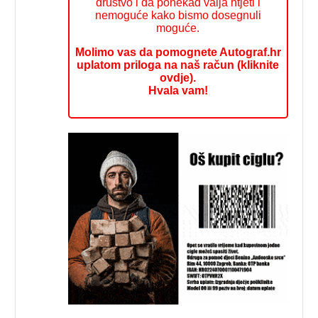
društvo i da ponekad valja htjeti i
nemoguće kako bismo dosegnuli
moguće.
Molimo vas da pomognete Autograf.hr
uplatom priloga na naš račun (kliknite
ovdje).
Hvala vam!