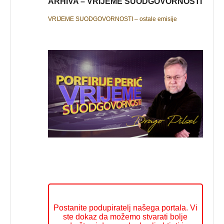
ARHIVA – VRIJEME SUODGOVORNOSTI
VRIJEME SUODGOVORNOSTI – ostale emisije
Postanite podupiratelj našega portala. Vi
ste dokaz da možemo stvarati bolje