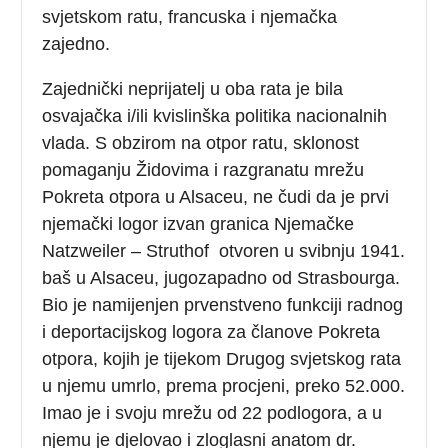
svjetskom ratu, francuska i njemačka
zajedno.
Zajednički neprijatelj u oba rata je bila
osvajačka i/ili kvislinška politika nacionalnih
vlada. S obzirom na otpor ratu, sklonost
pomaganju Židovima i razgranatu mrežu
Pokreta otpora u Alsaceu, ne čudi da je prvi
njemački logor izvan granica Njemačke
Natzweiler – Struthof otvoren u svibnju 1941.
baš u Alsaceu, jugozapadno od Strasbourga.
Bio je namijenjen prvenstveno funkciji radnog
i deportacijskog logora za članove Pokreta
otpora, kojih je tijekom Drugog svjetskog rata
u njemu umrlo, prema procjeni, preko 52.000.
Imao je i svoju mrežu od 22 podlogora, a u
njemu je djelovao i zloglasni anatom dr.