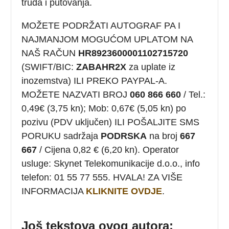
truda i putovanja.
MOŽETE PODRŽATI AUTOGRAF PA I
NAJMANJOM MOGUĆOM UPLATOM NA
NAŠ RAČUN
HR8923600001102715720
(SWIFT/BIC:
ZABAHR2X
za uplate iz
inozemstva) ILI PREKO PAYPAL-A.
MOŽETE NAZVATI BROJ
060 866 660
/ Tel.:
0,49€ (3,75 kn); Mob: 0,67€ (5,05 kn) po
pozivu (PDV uključen) ILI POŠALJITE SMS
PORUKU sadržaja
PODRSKA
na broj
667
667
/ Cijena 0,82 € (6,20 kn). Operator
usluge: Skynet Telekomunikacije d.o.o., info
telefon: 01 55 77 555. HVALA! ZA VIŠE
INFORMACIJA
KLIKNITE OVDJE
.
Još tekstova ovog autora: