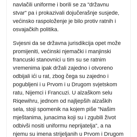
navlačili uniforme i borili se za ”državnu
stvar” pa i prokazivali dojučerašnje susjede,
većinsko raspoloženje je bilo protiv ratnih i
osvajačkih politika.
Svjesni da se državna jurisdikcija opet može
promijeniti, većinski njemački i manjinski
francuski stanovnici u tim su se ratnim
vremenima ipak držali zajedno i otvoreno
odbijali ići u rat, zbog čega su zajedno i
pogubljeni i u Prvom i u Drugom svjetskom
ratu, Nijemci i Francuzi. U alzaškom selu
Riqewihru, jednom od najljepših alzaških
sela, stoji spomenik na kojem piše ”Našim
mještanima, junacima koji su i zgubili život
odbivši nositi uniformu neprijatelja”, a na
njemu su imena strijeljanih u Prvom i Drugom