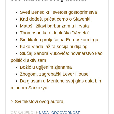
•
Sveti Benedikt i svetost gostoprimstva
•
Kad dođeš, pričat ćemo o Slavenki
•
Matoš i žilavi barbarizam u Hrvata
•
Thompson kao ideološka ''Vegeta''
•
Sindikalno proljeće na Europskom trgu
•
Kako Vlada lažira socijalni dijalog
•
Slučaj Sandra Vukovića: novinarstvo kao
politički aktivizam
•
Božić u ugljenim zjenama
•
Zbogom, zagrebački Lever House
•
Da glasam u Mentonu svoj glas dala bih
mladom Sarkozyu
> Svi tekstovi ovog autora
OBJAVLJENO U:
NADA I ODGOVORNOST