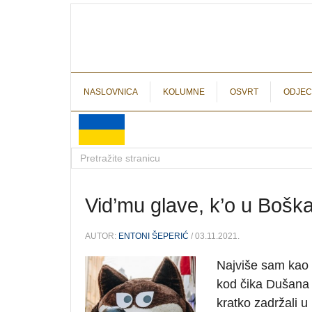
NASLOVNICA
KOLUMNE
OSVRT
ODJEC
Vid’mu glave, k’o u Bošk
AUTOR:
ENTONI ŠEPERIĆ
/ 03.11.2021.
Najviše sam kao 
kod čika Dušana n
kratko zadržali u