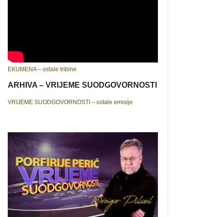
EKUMENA – ostale tribine
ARHIVA – VRIJEME SUODGOVORNOSTI
VRIJEME SUODGOVORNOSTI – ostale emisije