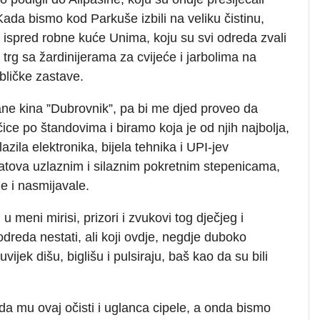
Kada bismo kod Parkuše izbili na veliku čistinu,
a ispred robne kuće Unima, koju su svi odreda zvali
 trg sa žardinijerama za cvijeće i jarbolima na
ubličke zastave.
ane kina ”Dubrovnik”, pa bi me djed proveo da
e po štandovima i biramo koja je od njih najbolja,
zila elektronika, bijela tehnika i UPI-jev
 katova uzlaznim i silaznim pokretnim stepenicama,
le i nasmijavale.
u meni mirisi, prizori i zvukovi tog dječjeg i
dreda nestati, ali koji ovdje, negdje duboko
vijek dišu, biglišu i pulsiraju, baš kao da su bili
da mu ovaj očisti i uglanca cipele, a onda bismo