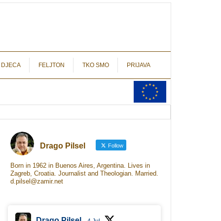
autograf.hr
novinarstvo s potpisom
 DJECA
FELJTON
TKO SMO
PRIJAVA
Drago Pilsel
Follow
Born in 1962 in Buenos Aires, Argentina. Lives in
Zagreb, Croatia. Journalist and Theologian. Married.
d.pilsel@zamir.net
Drago Pilsel