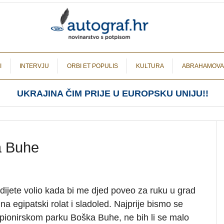
I
INTERVJU
ORBI ET POPULIS
KULTURA
ABRAHAMOVA
UKRAJINA ČIM PRIJE U EUROPSKU UNIJU!!
a Buhe
dijete volio kada bi me djed poveo za ruku u grad
a egipatski rolat i sladoled. Najprije bismo se
 pionirskom parku Boška Buhe, ne bih li se malo