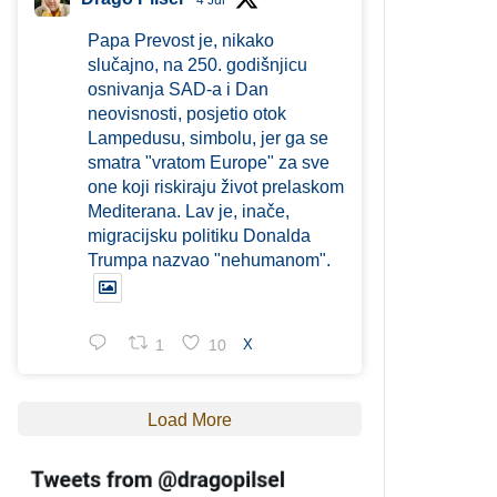
4 Jul
Papa Prevost je, nikako
slučajno, na 250. godišnjicu
osnivanja SAD-a i Dan
neovisnosti, posjetio otok
Lampedusu, simbolu, jer ga se
smatra "vratom Europe" za sve
one koji riskiraju život prelaskom
Mediterana. Lav je, inače,
migracijsku politiku Donalda
Trumpa nazvao "nehumanom".
1
10
X
Load More