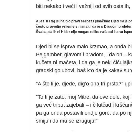
biti nekako i veći i važniji od svih ostali
A jes’ ti i taj Buha bio pravi serbez i junačina! Djed mi je p
često provodio vrijeme s njima), i da je s Drugom proleter
Švaba, da ih ni Hitler nije mogao toliko nafatati i u rat ispo
Djed bi se isprva malo krzmao, a onda bi 
Pejgamber, glavom i bradom, i da on – k
kučeta ni mačeta, i da ga je neki ćićula
gradski golubovi, baš k’o da je kakav sur
”A što li je, djede, dig’o ona tri prsta?” 
”To ti je zato, moj Mitre, da ove dole, ko
ga već triput zajebali – i čifutčad i kršća
pa ga onda postavili ondje gore, da po 
smiju i da mu se izruguju!”