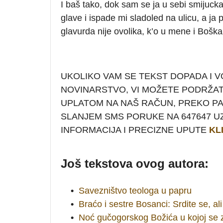
I baš tako, dok sam se ja u sebi smijucka
glave i ispade mi sladoled na ulicu, a ja 
glavurda nije ovolika, k’o u mene i Bošk
UKOLIKO VAM SE TEKST DOPADA I V
NOVINARSTVO, VI MOŽETE PODRŽA
UPLATOM NA NAŠ RAČUN, PREKO PAYP
SLANJEM SMS PORUKE NA 647647 UZ
INFORMACIJA I PRECIZNE UPUTE
KL
Još tekstova ovog autora:
•
Savezništvo teologa u papru
•
Braćo i sestre Bosanci: Srdite se, ali 
•
Noć gučogorskog Božića u kojoj se 