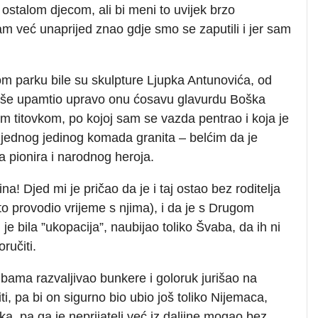
s ostalom djecom, ali bi meni to uvijek brzo
am već unaprijed znao gdje smo se zaputili i jer sam
m parku bile su skulpture Ljupka Antunovića, od
više upamtio upravo onu ćosavu glavurdu Boška
 titovkom, po kojoj sam se vazda pentrao i koja je
d jednog jedinog komada granita – belćim da je
a pionira i narodnog heroja.
čina! Djed mi je pričao da je i taj ostao bez roditelja
sto provodio vrijeme s njima), i da je s Drugom
e bila ”ukopacija”, naubijao toliko Švaba, da ih ni
oručiti.
mbama razvaljivao bunkere i goloruk jurišao na
čiti, pa bi on sigurno bio ubio još toliko Nijemaca,
a, pa ga je neprijatelj već iz daljine mogao bez