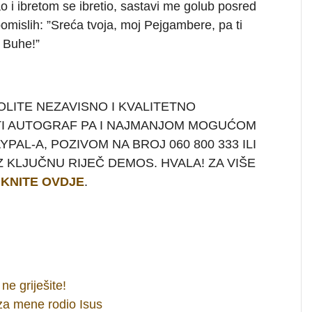
o i ibretom se ibretio, sastavi me golub posred
pomislih: ”Sreća tvoja, moj Pejgambere, pa ti
a Buhe!”
OLITE NEZAVISNO I KVALITETNO
TI AUTOGRAF PA I NAJMANJOM MOGUĆOM
AL-A, POZIVOM NA BROJ 060 800 333 ILI
 KLJUČNU RIJEČ DEMOS. HVALA! ZA VIŠE
IKNITE OVDJE
.
ne griješite!
za mene rodio Isus