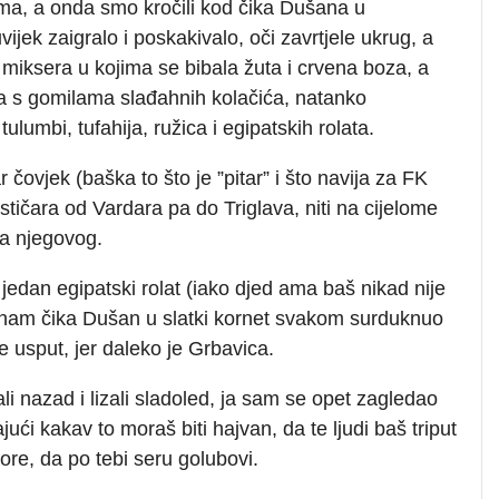
ima, a onda smo kročili kod čika Dušana u
vijek zaigralo i poskakivalo, oči zavrtjele ukrug, a
 miksera u kojima se bibala žuta i crvena boza, a
era s gomilama slađahnih kolačića, natanko
tulumbi, tufahija, ružica i egipatskih rolata.
čovjek (baška to što je ”pitar” i što navija za FK
stičara od Vardara pa do Triglava, niti na cijelome
ga njegovog.
 jedan egipatski rolat (iako djed ama baš nikad nije
i nam čika Dušan u slatki kornet svakom surduknuo
e usput, jer daleko je Grbavica.
li nazad i lizali sladoled, ja sam se opet zagledao
i kakav to moraš biti hajvan, da te ljudi baš triput
re, da po tebi seru golubovi.