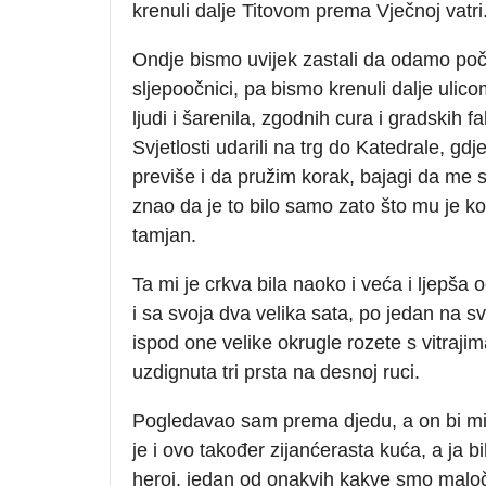
krenuli dalje Titovom prema Vječnoj vatri
Ondje bismo uvijek zastali da odamo po
sljepoočnici, pa bismo krenuli dalje ulicom
ljudi i šarenila, zgodnih cura i gradskih
Svjetlosti udarili na trg do Katedrale, g
previše i da pružim korak, bajagi da me s
znao da je to bilo samo zato što mu je ko
tamjan.
Ta mi je crkva bila naoko i veća i ljepša
i sa svoja dva velika sata, po jedan na s
ispod one velike okrugle rozete s vitrajim
uzdignuta tri prsta na desnoj ruci.
Pogledavao sam prema djedu, a on bi mi 
je i ovo također zijanćerasta kuća, a ja bih
heroj, jedan od onakvih kakve smo maločas