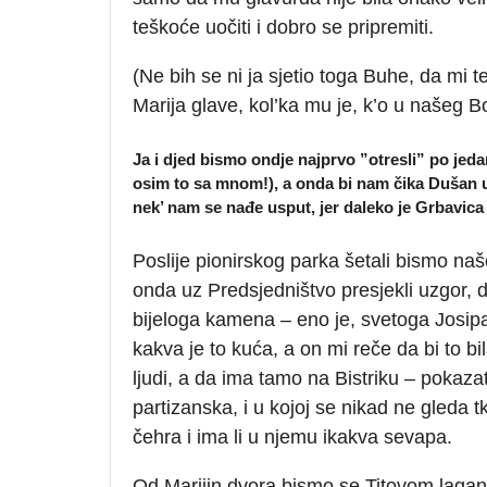
teškoće uočiti i dobro se pripremiti.
(Ne bih se ni ja sjetio toga Buhe, da mi 
Marija glave, kol’ka mu je, k’o u našeg 
Ja i djed bismo ondje najprvo ”otresli” po jedan
osim to sa mnom!), a onda bi nam čika Dušan u
nek’ nam se nađe usput, jer daleko je Grbavica
Poslije pionirskog parka šetali bismo n
onda uz Predsjedništvo presjekli uzgor, d
bijeloga kamena – eno je, svetoga Josipa, s
kakva je to kuća, a on mi reče da bi to bil
ljudi, a da ima tamo na Bistriku – pokazat
partizanska, i u kojoj se nikad ne gleda 
čehra i ima li u njemu ikakva sevapa.
Od Marijin dvora bismo se Titovom lagano 