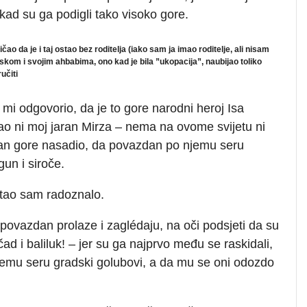
h, kad su ga podigli tako visoko gore.
ričao da je i taj ostao bez roditelja (iako sam ja imao roditelje, ali nisam
skom i svojim ahbabima, ono kad je bila ”ukopacija”, naubijao toliko
ručiti
mi odgovorio, da je to gore narodni heroj Isa
ao ni moj jaran Mirza – nema na ovome svijetu ni
jkan gore nasadio, da povazdan po njemu seru
gun i siroče.
upitao sam radoznalo.
ji povazdan prolaze i zaglédaju, na oči podsjeti da su
nčad i baliluk! – jer su ga najprvo među se raskidali,
njemu seru gradski golubovi, a da mu se oni odozdo