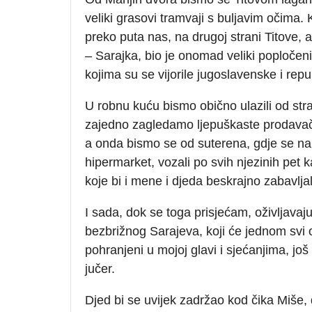
veliki grasovi tramvaji s buljavim očima. 
preko puta nas, na drugoj strani Titove, 
– Sarajka, bio je onomad veliki popločeni
kojima su se vijorile jugoslavenske i rep
U robnu kuću bismo obično ulazili od str
zajedno zagledamo ljepuškaste prodavačic
a onda bismo se od suterena, gdje se nala
hipermarket, vozali po svih njezinih pet
koje bi i mene i djeda beskrajno zabavlja
I sada, dok se toga prisjećam, oživljavaju 
bezbrižnog Sarajeva, koji će jednom svi o
pohranjeni u mojoj glavi i sjećanjima, još u
jučer.
Djed bi se uvijek zadržao kod čika Miše, 