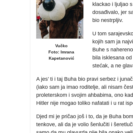
klackao i ljuljao 
dosađivalo, jer s
bio nestrpljiv.
U tom sarajevsko
kojih sam ja naj
Vučko
Buhe s naherenom
Foto: Imrana
bila isklesana o
Kapetanović
stećak, a ne glav
A jes’ ti i taj Buha bio pravi serbez i juna
(iako sam ja imao roditelje, ali nisam če
proleterskom i svojim ahbabima, ono kad j
Hitler nije mogao toliko nafatati i u rat isp
Djed mi je pričao još i to, da je Buha bo
tenkove, ali da je volio šenlučiti i šeretlu
samo da mu glavurda nije bila onako velik