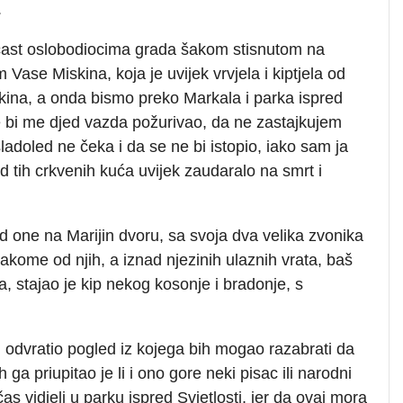
.
čast oslobodiocima grada šakom stisnutom na
 Vase Miskina, koja je uvijek vrvjela i kiptjela od
 fakina, a onda bismo preko Markala i parka ispred
dje bi me djed vazda požurivao, da ne zastajkujem
ladoled ne čeka i da se ne bi istopio, iako sam ja
d tih crkvenih kuća uvijek zaudaralo na smrt i
 od one na Marijin dvoru, sa svoja dva velika zvonika
vakome od njih, a iznad njezinih ulaznih vrata, baš
a, stajao je kip nekog kosonje i bradonje, s
odvratio pogled iz kojega bih mogao razabrati da
 ga priupitao je li i ono gore neki pisac ili narodni
 vidjeli u parku ispred Svjetlosti, jer da ovaj mora