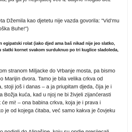
teta Džemila kao djetetu nije vazda govorila: ”Vid’mu
Boška Buhe!”)
 egipatski rolat (iako djed ama baš nikad nije jeo slatko,
 slatki kornet svakom surduknuo po tri kuglice sladoleda,
ašom stranom Miljacke do Vrbanje mosta, pa bismo
o Marijin dvora. Tamo je bila velika crkva od
toji još i danas – a ja priupitam djeda, čija je i
a Božja kuća, kad u njoj ne bi živjeli zijanćerasti
 će mi! – ona babina crkva, koja je i prava i
tko je od kojega ćitaba, već samo kakva je čovjeku
podigli do Alipašine, koju su ondje presijecali