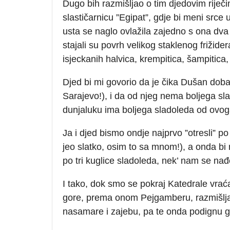
Dugo bih razmišljao o tim djedovim riječ
slastičarnicu ”Egipat”, gdje bi meni srce u
usta se naglo ovlažila zajedno s ona dva
stajali su povrh velikog staklenog frižid
isjeckanih halvica, krempitica, šampitica, 
Djed bi mi govorio da je čika Dušan dobar 
Sarajevo!), i da od njeg nema boljega sla
dunjaluku ima boljega sladoleda od ovo
Ja i djed bismo ondje najprvo ”otresli” po
jeo slatko, osim to sa mnom!), a onda b
po tri kuglice sladoleda, nek’ nam se nađ
I tako, dok smo se pokraj Katedrale vraća
gore, prema onom Pejgamberu, razmišljajuć
nasamare i zajebu, pa te onda podignu go