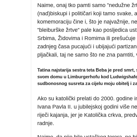
Naime, onaj tko pamti samo ”nedužne žrtve
(nad)biskupi i političari koji tamo svake,
komemoraciju čine i, što je najvažnije, 
”bleiburške žrtve” pale kao posljedica u
Srbima, Židovima i Romima ili prešućuje
zadnjeg časa pucajući i ubijajući partiza
pljačkali, taj ne samo što ne zna pamtiti,
Tatina najstarija sestra teta Beba je pred smrt, 
svom domu u Limburgerhofu kod Ludwigshafena,
sudbonosnog susreta za cijelu moju obitelj i 
Ako su katolički prelati do 2000. godine i
Ivana Pavla II. u jubilejskoj godini više ne
riječi kajanja, jer je Katolička crkva, 
radnje.
Naime, da nije bilo ustaškog terora, ne bi 