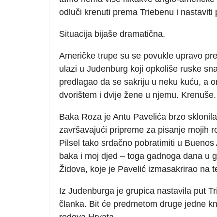
odluči krenuti prema Triebenu i nastavit
Situacija bijaše dramatična.
Američke trupe su se povukle upravo pred
ulazi u Judenburg koji opkoliše ruske sna
predlagao da se sakriju u neku kuću, a 
dvorištem i dvije žene u njemu. Krenuše.
Baka Roza je Antu Pavelića brzo sklonila 
završavajući pripreme za pisanje mojih 
Pilsel tako srdačno pobratimiti u Buenos
baka i moj djed – toga gadnoga dana u 
Židova, koje je Pavelić izmasakrirao na te
Iz Judenburga je grupica nastavila put Tr
članka. Bit će predmetom druge jedne knj
redova Hrvata.