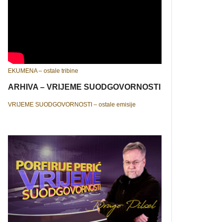
EKUMENA – ostale tribine
ARHIVA – VRIJEME SUODGOVORNOSTI
VRIJEME SUODGOVORNOSTI – ostale emisije