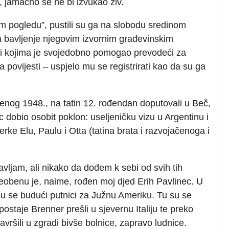
, jamačno se ne bi izvukao živ.
m pogledu”, pustili su ga na slobodu sredinom
la bavljenje njegovim izvornim građevinskim
di kojima je svojedobno pomogao prevodeći za
 povijesti – uspjelo mu se registrirati kao da su ga
udenog 1948., na tatin 12. rođendan doputovali u Beč,
 dobio osobit poklon: useljeničku vizu u Argentinu i
ke Elu, Paulu i Otta (tatina brata i razvojačenoga i
ljam, ali nikako da dođem k sebi od svih tih
u Leobenu je, naime, rođen moj djed Erih Pavlinec. U
su se budući putnici za Južnu Ameriku. Tu su se
postaje Brenner prešli u sjevernu Italiju te preko
avršili u zgradi bivše bolnice, zapravo ludnice.