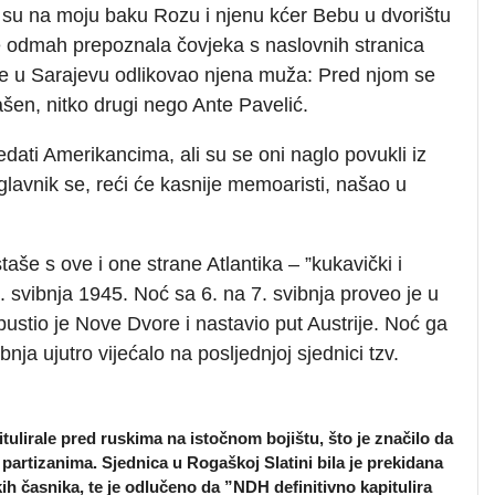
i su na moju baku Rozu i njenu kćer Bebu u dvorištu
je odmah prepoznala čovjeka s naslovnih stranica
 je u Sarajevu odlikovao njena muža: Pred njom se
ašen, nitko drugi nego Ante Pavelić.
ati Amerikancima, ali su se oni naglo povukli iz
glavnik se, reći će kasnije memoaristi, našao u
taše s ove i one strane Atlantika – ”kukavički i
 svibnja 1945. Noć sa 6. na 7. svibnja proveo je u
ustio je Nove Dvore i nastavio put Austrije. Noć ga
bnja ujutro vijećalo na posljednjoj sjednici tzv.
tulirale pred ruskima na istočnom bojištu, što je značilo da
 partizanima. Sjednica u Rogaškoj Slatini bila je prekidana
h časnika, te je odlučeno da ”NDH definitivno kapitulira