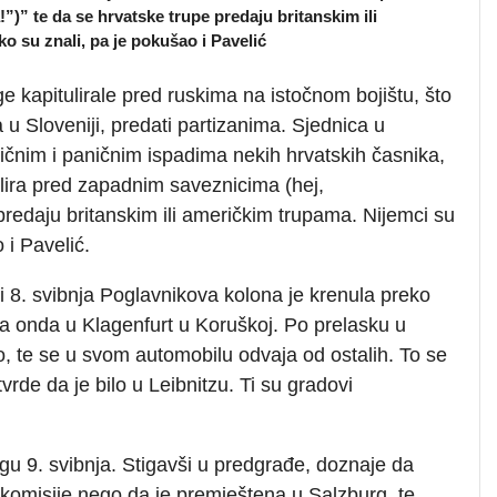
)” te da se hrvatske trupe predaju britanskim ili
o su znali, pa je pokušao i Pavelić
e kapitulirale pred ruskima na istočnom bojištu, što
u Sloveniji, predati partizanima. Sjednica u
tičnim i paničnim ispadima nekih hrvatskih časnika,
ulira pred zapadnim saveznicima (hej,
predaju britanskim ili američkim trupama. Nijemci su
 i Pavelić.
 8. svibnja Poglavnikova kolona je krenula preko
 a onda u Klagenfurt u Koruškoj. Po prelasku u
o, te se u svom automobilu odvaja od ostalih. To se
rde da je bilo u Leibnitzu. Ti su gradovi
u 9. svibnja. Stigavši u predgrađe, doznaje da
omisije nego da je premještena u Salzburg, te