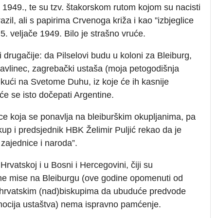
 1949., te su tzv. štakorskom rutom kojom su nacisti
azil, ali s papirima Crvenoga križa i kao ”izbjeglice
5. veljače 1949. Bilo je strašno vruće.
 drugačije: da Pilselovi budu u koloni za Bleiburg,
 Pavlinec, zagrebački ustaša (moja petogodišnja
 kući na Svetome Duhu, iz koje će ih kasnije
i će se isto dočepati Argentine.
ce koja se ponavlja na bleiburškim okupljanima, pa
skup i predsjednik HBK Želimir Puljić rekao da je
 zajednice i naroda”.
rvatskoj i u Bosni i Hercegovini, čiji su
vne mise na Bleiburgu (ove godine opomenuti od
a hrvatskim (nad)biskupima da ubuduće predvode
omocija ustaštva) nema ispravno pamćenje.