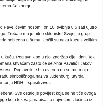
i prema Salzburgu.
 Pavelićevim nosom i on 10. svibnja u 5 sati ujutro
ge. Trebalo mu je hitno sklonište! Svojoj je grupi
onda pobjegnu u šumu. Uočili su neku kuću s velikim
u kuću. Poglavnik se u njoj zadržao cijeli dan. Tek
romana shvaćam zašto će se Ante Pavelić i Jakov
 Airesu: Poglavnik je bio uvjeren da su mu moja
gradu simboličnoga naziva Judenburg, utvrda
ritoriju NDH – spasili život.
iebena. Sve ostalo je povijest koja se ne tiče ovoga
ige koju tek valja napisati o najvećem zločincu iz