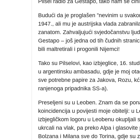
Pilsel radio za Gestapo, tako nam se čini
Budući da je proglašen ”nevinim u svako
1947., ali mu je austrijska vlada zabrani
zanatom. Zahvaljujući svjedočanstvu lju
Gestapo – još jedna od tih čudnih stranica
bili maltretirali i progonili Nijemci!
Tako su Pilselovi, kao izbjeglice, 16. st
u argentinsku ambasadu, gdje je moj otac
sve potrebne papire za Jakova, Rozu, kćer
ranjenoga pripadnika SS-a).
Preseljeni su u Leoben. Znam da se ponav
koincidencija u povijesti moje obitelji: 
izbjegličkom logoru u Leobenu okupljali 
ukrcali na vlak, pa preko Alpa i glasovite 
Bolzana i Milana sve do Torina, gdje su z