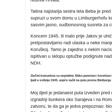
Tatina najstarija sestra teta Beba je pred 
supruzi u svom domu u Limburgerhofu kod
sasvim jasno, sudbonosnog susreta za cij
Koncem 1945. ili malo prije Jakov je uhiće
pretpostavljamo radi ulaska u neke manje
Koruškoj. Tamo je zajedno s nekim nacist
ispitivan u sklopu optužbe podignute nad
NDH.
Zločini komunista su nepobitni. Nitko pametan i korektan i
ljudi u svibnju 1945. uopće našli na putu prema Bleiburgu
Moj djed je jedanaest puta izveden pred 
izgradnji bunkera oko Sarajeva i na Roman
zatvoru, te da ga je jedva prepoznao: bio j