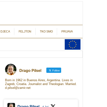
autograf.hr
novinarstvo s potpisom
 DJECA
FELJTON
TKO SMO
PRIJAVA
Drago Pilsel
Follow
Born in 1962 in Buenos Aires, Argentina. Lives in
Zagreb, Croatia. Journalist and Theologian. Married.
d.pilsel@zamir.net
Drago Pilsel