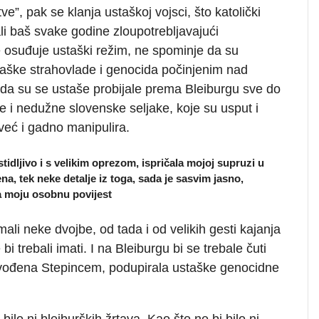
”, pak se klanja ustaškoj vojsci, što katolički
 ali baš svake godine zloupotrebljavajući
ne osuđuje ustaški režim, ne spominje da su
staške strahovlade i genocida počinjenim nad
 da su se ustaše probijale prema Bleiburgu sve do
ne i nedužne slovenske seljake, koje su usput i
 već i gadno manipulira.
stidljivo i s velikim oprezom, ispričala mojoj supruzi u
 tek neke detalje iz toga, sada je sasvim jasno,
za moju osobnu povijest
mali neke dvojbe, od tada i od velikih gesti kajanja
 bi trebali imati. I na Bleiburgu bi se trebale čuti
predvođena Stepincem, podupirala ustaške genocidne
bilo ni bleiburških žrtava. Kao što ne bi bilo ni