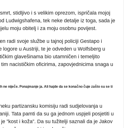
smrt, stidljivo i s velikim oprezom, ispričala mojoj
 Ludwigshafena, tek neke detalje iz toga, sada je
elu moju obitelj i za moju osobnu povijest.
n radi svoje službe u tajnoj policiji Gestapo i
 logore u Austriji, te je odveden u Wolfsberg u
ičkim glavešinama bio utamničen i temeljito
 tim nacističkim oficirima, zapovjednicima snaga u
h ne niječe. Ponajmanje ja. Ali hajde da se konačno čuje zašto su se ti
neku partizansku komisiju radi sudjelovanja u
iji. Tata pamti da su ga jednom uspjeli posjetiti u
e ”kost i koža”. Da su tužitelji saznali da je Jakov