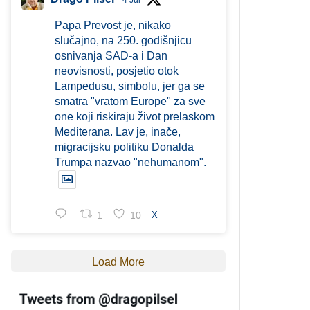
4 Jul
Papa Prevost je, nikako
slučajno, na 250. godišnjicu
osnivanja SAD-a i Dan
neovisnosti, posjetio otok
Lampedusu, simbolu, jer ga se
smatra "vratom Europe" za sve
one koji riskiraju život prelaskom
Mediterana. Lav je, inače,
migracijsku politiku Donalda
Trumpa nazvao "nehumanom".
1
10
X
Load More