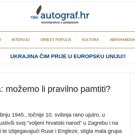
I
INTERVJU
ORBI ET POPULIS
KULTURA
ABRAHAMOVA
UKRAJINA ČIM PRIJE U EUROPSKU UNIJU!!
a: možemo li pravilno pamtiti?
nju 1945., točnije 10. svibnja rano ujutro, u
stivši svoj ”voljeni hrvatski narod” u Zagrebu i na
i te izbjegavajući Ruse i Engleze, stigla mala grupa