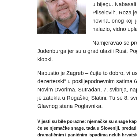
u bijegu. Nabasal
Pilselovih. Roza 
novina, onog koji
nalazio, vidno upl
Namjeravao se pred
Judenburga jer su u grad ulazili Rusi. Po
klopki.
Napustio je Zagreb – čujte to dobro, vi us
dezerterski” u poslijepodnevnim satima 6.
Novim Dvorima. Sutradan, 7. svibnja, nap
je zatekla u Rogaškoj Slatini. Tu se 8. svi
Glavnog stana Poglavnika.
Vijesti su bile porazne: njemačke su snage kapi
će se njemačke snage, tada u Sloveniji, predati
dramatičnim i paničnim ispadima nekih hrvatski