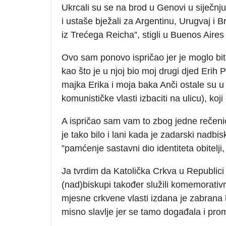
Ukrcali su se na brod u Genovi u siječnju
i ustaše bježali za Argentinu, Urugvaj i Br
iz Trećega Reicha”, stigli u Buenos Aires 
Ovo sam ponovo ispričao jer je moglo biti
kao što je u njoj bio moj drugi djed Erih
majka Erika i moja baka Anči ostale su u
komunističke vlasti izbaciti na ulicu), koj
A ispričao sam vam to zbog jedne rečeni
je tako bilo i lani kada je zadarski nadbi
”pamćenje sastavni dio identiteta obitelji,
Ja tvrdim da Katolička Crkva u Republici H
(nad)biskupi također služili komemorati
mjesne crkvene vlasti izdana je zabran
misno slavlje jer se tamo događala i pr