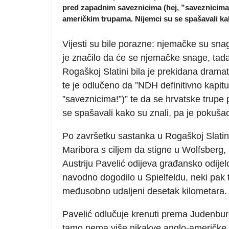
pred zapadnim saveznicima (hej, ”saveznicima!”
američkim trupama. Nijemci su se spašavali kak
Vijesti su bile porazne: njemačke su snag
je značilo da će se njemačke snage, tada 
Rogaškoj Slatini bila je prekidana drama
te je odlučeno da ”NDH definitivno kapit
”saveznicima!”)” te da se hrvatske trupe 
se spašavali kako su znali, pa je pokušao
Po završetku sastanka u Rogaškoj Slatini
Maribora s ciljem da stigne u Wolfsberg,
Austriju Pavelić odijeva građansko odijel
navodno dogodilo u Spielfeldu, neki pak tv
međusobno udaljeni desetak kilometara.
Pavelić odlučuje krenuti prema Judenburg
tamo nema više nikakve anglo-američke k