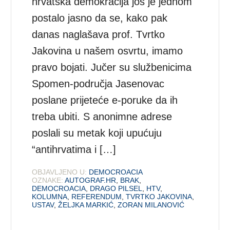
hrvatska demokracija još je jednom
postalo jasno da se, kako pak
danas naglašava prof. Tvrtko
Jakovina u našem osvrtu, imamo
pravo bojati. Jučer su službenicima
Spomen-područja Jasenovac
poslane prijeteće e-poruke da ih
treba ubiti. S anonimne adrese
poslali su metak koji upućuju
“antihrvatima i […]
OBJAVLJENO U:
DEMOCROACIA
OZNAKE:
AUTOGRAF.HR
,
BRAK
,
DEMOCROACIA
,
DRAGO PILSEL
,
HTV
,
KOLUMNA
,
REFERENDUM
,
TVRTKO JAKOVINA
,
USTAV
,
ŽELJKA MARKIĆ
,
ZORAN MILANOVIĆ