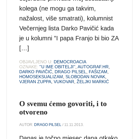
kolega (ne mogu ga takvim,
nažalost, više smatrati), kolumnist
Večernjeg lista Darko Pavičić kada
je u kolumni ”I papa Franjo bi bio ZA
[…]
OBJAVLJENO U:
DEMOCROACIA
OZNAKE:
''U IME OBITELJI''
,
AUTOGRAF.HR
,
DARKO PAVIČIĆ
,
DRAGO PILSEL
,
FAŠIZAM
,
HOMOSEKSUALIZAM
,
SLOBODAN NOVAK
,
VJERAN ZUPPA
,
VUKOVAR
,
ŽELJKI MARKIĆ
O svemu ćemo govoriti, i to
otvoreno
AUTOR:
DRAGO PILSEL
/ 11.11.2013.
Danas je točno mjesec dana otkako