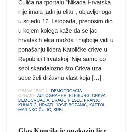
Čulića na tportalu ”Nikada Hrvatska
nije imala jadniju elitu”, objavljenoga
u srijedu 16. listopada, prenosim dio
u kojem kolega kaže da se jad
hrvatskih elita možda i najbolje vidi u
ponašanju lidera Katoličke crkve u
Republici Hrvatskoj. Nije samo po
sebi skandalozno što Crkva uza
sebe želi državnu vlast koja […]
OBJAVLJENO U:
DEMOCROACIA
OZNAKE:
AUTOGRAF.HR
,
BLEIBURG
,
CRKVA
,
DEMOCROACIA
,
DRAGO PILSEL
,
FRANJO
KUHARIĆ
,
HRVATI
,
JOSIP BOZANIĆ
,
KAPTOL
,
MARINKO ČULIĆ
,
SRBI
Glas Koncila je unakazio lice