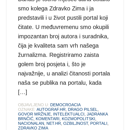
smo kolega Zdravko Zima i ja
predstavili i u život pustili portal koji
čitate. U međuvremenu smo okupili
impozantan broj autora i suradnika,
čija je kvaliteta sam vrh našega
žurnalizma. Registriramo zaista
golem broj posjeta i, što je
najvažnije, u analizi čitanosti portala
naša se publika na portalu, kada
[…]
OBJAVLJENO U:
DEMOCROACIA
OZNAKE:
AUTOGRAF.HR
,
DRAGO PILSEL
,
GOVOR MRŽNJE
,
INTELEKTUALCI
,
JADRANKA
BRNČIĆ
,
KOMENTARI
,
KOZMOPOLITSKI
,
NACIONALAN
,
NET.HR
,
OZBILJNOST
,
PORTALI
,
ZDRAVKO ZIMA