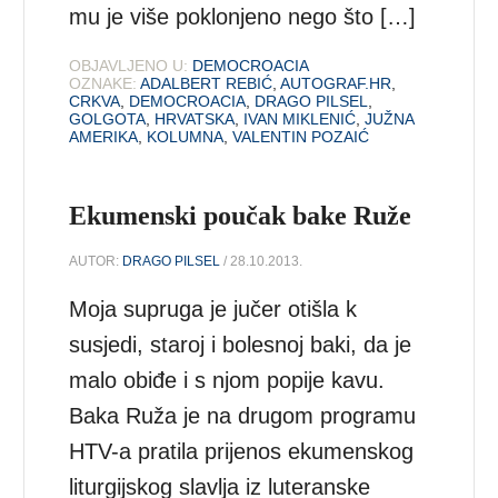
mu je više poklonjeno nego što […]
OBJAVLJENO U:
DEMOCROACIA
OZNAKE:
ADALBERT REBIĆ
,
AUTOGRAF.HR
,
CRKVA
,
DEMOCROACIA
,
DRAGO PILSEL
,
GOLGOTA
,
HRVATSKA
,
IVAN MIKLENIĆ
,
JUŽNA
AMERIKA
,
KOLUMNA
,
VALENTIN POZAIĆ
Ekumenski poučak bake Ruže
AUTOR:
DRAGO PILSEL
/ 28.10.2013.
Moja supruga je jučer otišla k
susjedi, staroj i bolesnoj baki, da je
malo obiđe i s njom popije kavu.
Baka Ruža je na drugom programu
HTV-a pratila prijenos ekumenskog
liturgijskog slavlja iz luteranske