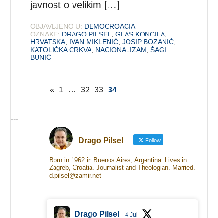
javnost o velikim […]
OBJAVLJENO U:
DEMOCROACIA
OZNAKE:
DRAGO PILSEL
,
GLAS KONCILA
,
HRVATSKA
,
IVAN MIKLENIĆ
,
JOSIP BOZANIĆ
,
KATOLIČKA CRKVA
,
NACIONALIZAM
,
ŠAGI
BUNIĆ
«
1
…
32
33
34
---
Drago Pilsel
Follow
Born in 1962 in Buenos Aires, Argentina. Lives in
Zagreb, Croatia. Journalist and Theologian. Married.
d.pilsel@zamir.net
Drago Pilsel
4 Jul