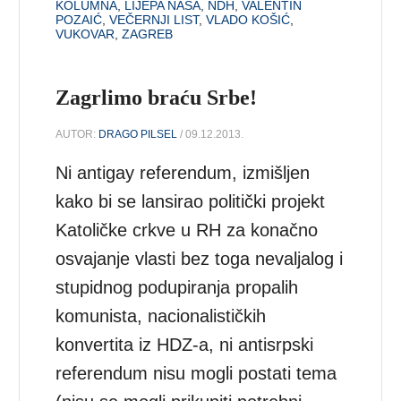
KOLUMNA
,
LIJEPA NAŠA
,
NDH
,
VALENTIN
POZAIĆ
,
VEČERNJI LIST
,
VLADO KOŠIĆ
,
VUKOVAR
,
ZAGREB
Zagrlimo braću Srbe!
AUTOR:
DRAGO PILSEL
/ 09.12.2013.
Ni antigay referendum, izmišljen
kako bi se lansirao politički projekt
Katoličke crkve u RH za konačno
osvajanje vlasti bez toga nevaljalog i
stupidnog podupiranja propalih
komunista, nacionalističkih
konvertita iz HDZ-a, ni antisrpski
referendum nisu mogli postati tema