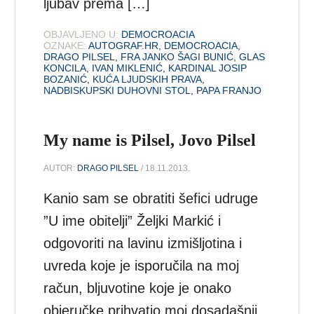
ljubav prema […]
OBJAVLJENO U:
DEMOCROACIA
OZNAKE:
AUTOGRAF.HR
,
DEMOCROACIA
,
DRAGO PILSEL
,
FRA JANKO ŠAGI BUNIĆ
,
GLAS
KONCILA
,
IVAN MIKLENIĆ
,
KARDINAL JOSIP
BOZANIĆ
,
KUĆA LJUDSKIH PRAVA
,
NADBISKUPSKI DUHOVNI STOL
,
PAPA FRANJO
My name is Pilsel, Jovo Pilsel
AUTOR:
DRAGO PILSEL
/ 18.11.2013.
Kanio sam se obratiti šefici udruge
”U ime obitelji” Željki Markić i
odgovoriti na lavinu izmišljotina i
uvreda koje je isporučila na moj
račun, bljuvotine koje je onako
objeručke prihvatio moj dosadašnji