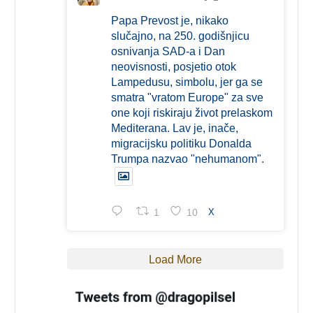
Papa Prevost je, nikako
slučajno, na 250. godišnjicu
osnivanja SAD-a i Dan
neovisnosti, posjetio otok
Lampedusu, simbolu, jer ga se
smatra "vratom Europe" za sve
one koji riskiraju život prelaskom
Mediterana. Lav je, inače,
migracijsku politiku Donalda
Trumpa nazvao "nehumanom".
1
10
X
Load More