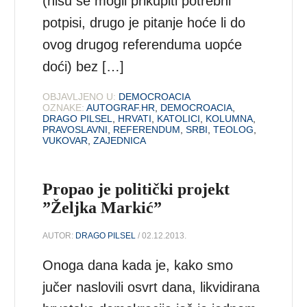
(nisu se mogli prikupiti potrebni
potpisi, drugo je pitanje hoće li do
ovog drugog referenduma uopće
doći) bez […]
OBJAVLJENO U:
DEMOCROACIA
OZNAKE:
AUTOGRAF.HR
,
DEMOCROACIA
,
DRAGO PILSEL
,
HRVATI
,
KATOLICI
,
KOLUMNA
,
PRAVOSLAVNI
,
REFERENDUM
,
SRBI
,
TEOLOG
,
VUKOVAR
,
ZAJEDNICA
Propao je politički projekt
”Željka Markić”
AUTOR:
DRAGO PILSEL
/ 02.12.2013.
Onoga dana kada je, kako smo
jučer naslovili osvrt dana, likvidirana