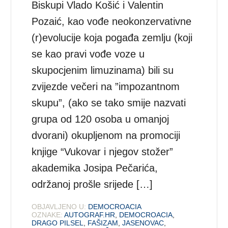
Biskupi Vlado Košić i Valentin
Pozaić, kao vođe neokonzervativne
(r)evolucije koja pogađa zemlju (koji
se kao pravi vođe voze u
skupocjenim limuzinama) bili su
zvijezde večeri na ”impozantnom
skupu”, (ako se tako smije nazvati
grupa od 120 osoba u omanjoj
dvorani) okupljenom na promociji
knjige “Vukovar i njegov stožer”
akademika Josipa Pečarića,
održanoj prošle srijede […]
OBJAVLJENO U:
DEMOCROACIA
OZNAKE:
AUTOGRAF.HR
,
DEMOCROACIA
,
DRAGO PILSEL
,
FAŠIZAM
,
JASENOVAC
,