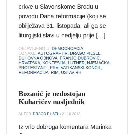
crkve u Slavonskome Brodu u
povodu Dana reformacije (koji se
obilježava 31. listopada, ali ga se
liturgijski slavi u nedjelju prije […]
OBJAVLJENO U:
DEMOCROACIA
OZNAKE:
AUTOGRAF.HR
,
DRAGO PILSEL
,
DUHOVNA OBNOVA
,
FRANJO DUBROVIĆ
,
HRVATSKA
,
KONFESIJA
,
LUTHER
,
NJEMAČKA
,
PROTESTANTI
,
PRVI VATIKANSKI KONCIL
,
REFORMACIJA
,
RIM
,
USTAV RH
Bozanić je nedostojan
Kuharićev nasljednik
AUTOR:
DRAGO PILSEL
/ 21.10.2013.
Iz vrlo dobroga komentara Marinka