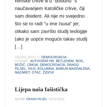
Rimske crkve ili u ”dosluhu” s
naučavanjem Katoličke crkve, čiji
sam disident. Ali nije mi svejedno
što se to radi ”u ime Isusa” jer,
otkako sam završio studij teologije
(ako je uopće moguće takav studij
[…]
OBJAVLJENO U:
DEMOCROACIA
OZNAKE:
AUTOGRAF.HR
,
BETLEHEM
,
BOG
,
BOŽIĆ
,
CRKVA
,
DEMOCROACIA
,
DRAGO
PILSEL
,
ISUS
,
KOLUMNA
,
MARIJA MAGDALENA
,
NAZARET
,
OTAC
,
ŽIDOVI
Lijepa naša fašistička
AUTOR:
DRAGO PILSEL
/ 16.12.2013.