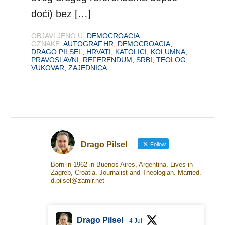
doći) bez […]
OBJAVLJENO U:
DEMOCROACIA
OZNAKE:
AUTOGRAF.HR
,
DEMOCROACIA
,
DRAGO PILSEL
,
HRVATI
,
KATOLICI
,
KOLUMNA
,
PRAVOSLAVNI
,
REFERENDUM
,
SRBI
,
TEOLOG
,
VUKOVAR
,
ZAJEDNICA
Drago Pilsel
Follow
Born in 1962 in Buenos Aires, Argentina. Lives in
Zagreb, Croatia. Journalist and Theologian. Married.
d.pilsel@zamir.net
Drago Pilsel
4 Jul