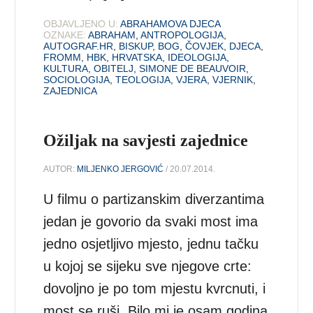
OBJAVLJENO U:
ABRAHAMOVA DJECA
OZNAKE:
ABRAHAM
,
ANTROPOLOGIJA
,
AUTOGRAF.HR
,
BISKUP
,
BOG
,
ČOVJEK
,
DJECA
,
FROMM
,
HBK
,
HRVATSKA
,
IDEOLOGIJA
,
KULTURA
,
OBITELJ
,
SIMONE DE BEAUVOIR
,
SOCIOLOGIJA
,
TEOLOGIJA
,
VJERA
,
VJERNIK
,
ZAJEDNICA
Ožiljak na savjesti zajednice
AUTOR:
MILJENKO JERGOVIĆ
/ 20.07.2014.
U filmu o partizanskim diverzantima
jedan je govorio da svaki most ima
jedno osjetljivo mjesto, jednu tačku
u kojoj se sijeku sve njegove crte:
dovoljno je po tom mjestu kvrcnuti, i
most se ruši. Bilo mi je osam godina