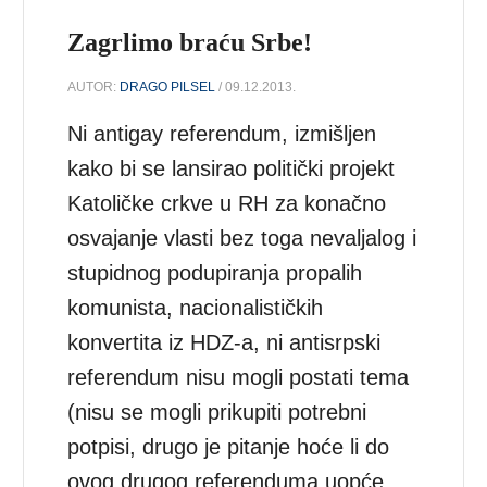
Zagrlimo braću Srbe!
AUTOR:
DRAGO PILSEL
/ 09.12.2013.
Ni antigay referendum, izmišljen
kako bi se lansirao politički projekt
Katoličke crkve u RH za konačno
osvajanje vlasti bez toga nevaljalog i
stupidnog podupiranja propalih
komunista, nacionalističkih
konvertita iz HDZ-a, ni antisrpski
referendum nisu mogli postati tema
(nisu se mogli prikupiti potrebni
potpisi, drugo je pitanje hoće li do
ovog drugog referenduma uopće