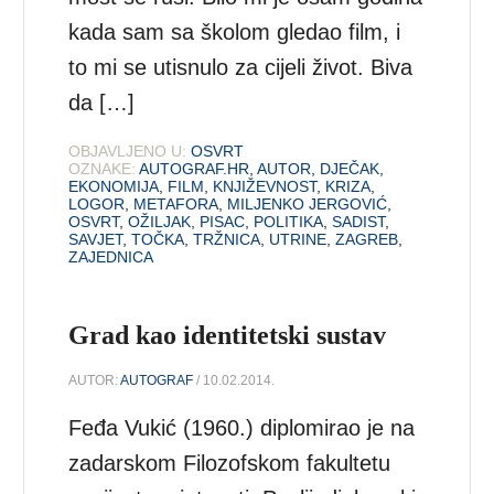
kada sam sa školom gledao film, i
to mi se utisnulo za cijeli život. Biva
da […]
OBJAVLJENO U:
OSVRT
OZNAKE:
AUTOGRAF.HR
,
AUTOR
,
DJEČAK
,
EKONOMIJA
,
FILM
,
KNJIŽEVNOST
,
KRIZA
,
LOGOR
,
METAFORA
,
MILJENKO JERGOVIĆ
,
OSVRT
,
OŽILJAK
,
PISAC
,
POLITIKA
,
SADIST
,
SAVJET
,
TOČKA
,
TRŽNICA
,
UTRINE
,
ZAGREB
,
ZAJEDNICA
Grad kao identitetski sustav
AUTOR:
AUTOGRAF
/ 10.02.2014.
Feđa Vukić (1960.) diplomirao je na
zadarskom Filozofskom fakultetu