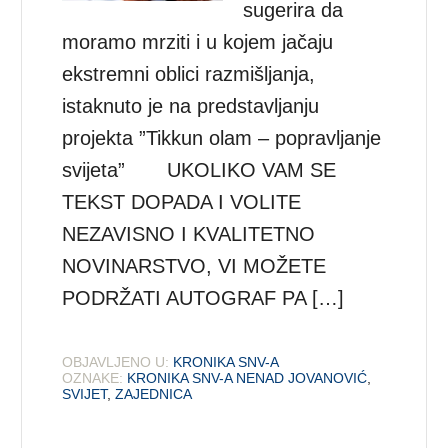
sugerira da
moramo mrziti i u kojem jačaju
ekstremni oblici razmišljanja,
istaknuto je na predstavljanju
projekta ”Tikkun olam – popravljanje
svijeta” UKOLIKO VAM SE
TEKST DOPADA I VOLITE
NEZAVISNO I KVALITETNO
NOVINARSTVO, VI MOŽETE
PODRŽATI AUTOGRAF PA […]
OBJAVLJENO U:
KRONIKA SNV-A
OZNAKE:
KRONIKA SNV-A NENAD JOVANOVIĆ
,
SVIJET
,
ZAJEDNICA