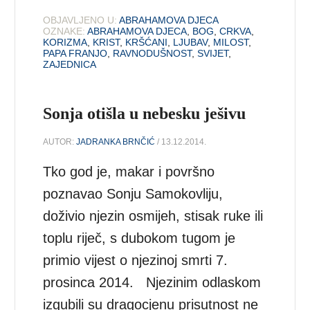
OBJAVLJENO U:
ABRAHAMOVA DJECA
OZNAKE:
ABRAHAMOVA DJECA
,
BOG
,
CRKVA
,
KORIZMA
,
KRIST
,
KRŠĆANI
,
LJUBAV
,
MILOST
,
PAPA FRANJO
,
RAVNODUŠNOST
,
SVIJET
,
ZAJEDNICA
Sonja otišla u nebesku ješivu
AUTOR:
JADRANKA BRNČIĆ
/ 13.12.2014.
Tko god je, makar i površno
poznavao Sonju Samokovliju,
doživio njezin osmijeh, stisak ruke ili
toplu riječ, s dubokom tugom je
primio vijest o njezinoj smrti 7.
prosinca 2014. Njezinim odlaskom
izgubili su dragocjenu prisutnost ne