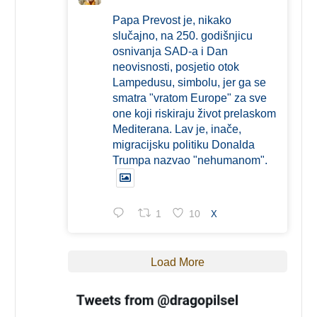
Papa Prevost je, nikako
slučajno, na 250. godišnjicu
osnivanja SAD-a i Dan
neovisnosti, posjetio otok
Lampedusu, simbolu, jer ga se
smatra "vratom Europe" za sve
one koji riskiraju život prelaskom
Mediterana. Lav je, inače,
migracijsku politiku Donalda
Trumpa nazvao "nehumanom".
1
10
X
Load More