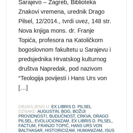
Sarajevo – Zagreb, Biblioteka
Znakovi vremena, urednik Drago
Pilsel, 12/2014., tvrdi uvez, 148 str.
Nova knjiga mons. dr. Franje
Topića, profesora na Katoličkom
bogoslovnom fakultetu u Sarajevu i
predsjednika Hrvatskog kulturnog
društva Napredak, pod nazivom
“Teologija povijesti i Hans Urs von
[…]
OBJAVLJENO U:
EX LIBRIS D. PILSEL
OZNAKE:
AUGUSTIN
,
BOG
,
BOŽIJI
PROVIDNOSTI
,
BUDUĆNOST
,
CRKVA
,
DRAGO
PILSEL
,
EVOLUCIONIZAM
,
EX LIBRIS D. PILSEL
,
FACTUM
,
FRANJO TOPIĆ
,
HANS URS VON
BALTHASAR
,
HISTORICIZAM
,
HUMANIZAM
,
ISUS