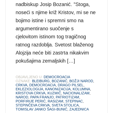
nadbiskup Josip Bozanić. ”Stoga,
noseći s njime križ Kristov, mi se ne
bojimo istine i spremni smo na
argumentirano suočenje s
cjelovitom istinom tog tragičnog
ratnog razdoblja. Svetost blaženog
Alojzija neće biti zastrta nikakvim
pokušajima zemaljskih […]
OBJAVLJENO U:
DEMOCROACIA
OZNAKE:
BLEIBURG
,
BOZANIĆ
,
BOŽJI NAROD
,
CRKVA
,
DEMOCROACIA
,
DRAGO PILSEL
,
EKLEZIOLOGIJA
,
KANONIZACIJA
,
KOLUMNA
,
KRISTOVA CRKVA
,
KUZMIČ
,
NACIONALIZAM
,
NAROD
,
PAPA FRANJO
,
PATRIOTIZAM
,
PORFIRIJE PERIĆ
,
RASIZAM
,
STEPINAC
,
STEPINČEVA CRKVA
,
SVETA STOLICA
,
TOMISLAV JANKO ŠAGI-BUNIĆ
,
ZAJEDNICA