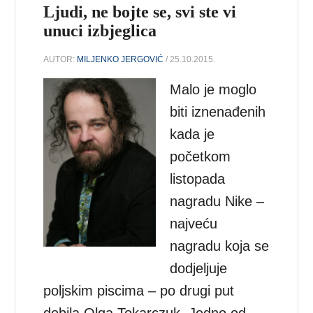
Ljudi, ne bojte se, svi ste vi
unuci izbjeglica
AUTOR:
MILJENKO JERGOVIĆ
/ 25.10.2015.
Malo je moglo
biti iznenađenih
kada je
početkom
listopada
nagradu Nike –
najveću
nagradu koja se
dodjeljuje
poljskim piscima – po drugi put
dobila Olga Tokarczuk. Jedno od