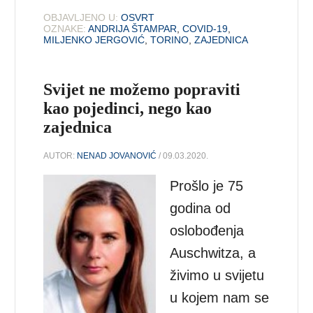
OBJAVLJENO U:
OSVRT
OZNAKE:
ANDRIJA ŠTAMPAR
,
COVID-19
,
MILJENKO JERGOVIĆ
,
TORINO
,
ZAJEDNICA
Svijet ne možemo popraviti
kao pojedinci, nego kao
zajednica
AUTOR:
NENAD JOVANOVIĆ
/ 09.03.2020.
Prošlo je 75
godina od
oslobođenja
Auschwitza, a
živimo u svijetu
u kojem nam se