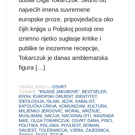
najvećih imena suvremene
europske proze, pripovjedačica oko
čijih knjiga u Poljskoj postoji ono
iznimno rijetko suglasje kritike i
publike te inozemne recepcije,
Tokarczuk je danas amblematska
figura […]
OBJAVLJENO U:
OSVRT
OZNAKE:
"KNJIGE JAKUBOVE"
,
BESTSELER
,
EPOH
,
EUROPSKI ORIJENT
,
IDENTITET
,
IDEOLOGIJA
,
ISLAM
,
JEZIK
,
KABALIST
,
KATOLIČKA CRKVA
,
KOMUNIZAM
,
KULTURA
,
MILJENKO JERGOVIĆ
,
MORAL
,
MRŽNJE
,
MUSLIMANI
,
NACIJA
,
NACIONALISTI
,
NAGRADA
NIKE
,
OLGA TOKARCZUK
,
OSVRT DANA
,
PISCI
,
POLITIKA
,
POLJSKA
,
POVIJEST
,
ROMAN
,
SAVJEST
,
TOLERANCIJA
,
VJERA
,
ZAJEDNICA
,
ŽIDOVI
,
ŽIVOT
,
ŽRTVE