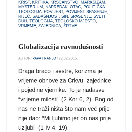
KRIST
,
KRITIKA
,
KRŠĆANSTVO
,
MARKSIZAM
,
MYSTERIUM
,
NAPREDAK
,
OTAC
,
POLITIČKA
TEOLOGIJA
,
POVIJEST
,
POVIJEST SPASENJE
,
RIJEČ
,
SADAŠNJOST
,
SIN
,
SPASENJE
,
SVETI
DUH
,
TEOLOGIJA
,
TEOLOŠKO MJESTO
,
VRIJEME
,
ZAJEDNICA
,
ŽRTVE
Globalizacija ravnodušnosti
AUTOR:
PAPA FRANJO
/ 22.02.2015.
Draga braćo i sestre, korizma je
vrijeme obnove za Crkvu, zajednice
i pojedine vjernike. To je nadasve
“vrijeme milosti” (2 Kor 6, 2). Bog od
nas ne traži ništa što nam već prije
nije dao: “Mi ljubimo jer on nas prije
uzljubi” (1 Iv 4, 19).