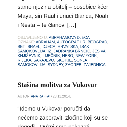
samo njezina obitelj – posebice kćer
Maya, sin Raul i unuci Bianca, Noah
i Nesta – te članovi […]
OBJAVLJENO U:
ABRAHAMOVA DJECA
OZNAKE:
ABRAHAM
,
AUTOGRAF.HR
,
BEOGRAD
,
BET ISRAEL
,
DJECA
,
HRVATSKA
,
ISAK
SAMOKOVLIJA
,
IŽ
,
JADRANKA BRNČIĆ
,
JEŠIVA
,
KNJIŽEVNIK
,
LIJEČNIK
,
NEBO
,
NEW YORK
,
RIJEKA
,
SARAJEVO
,
SKOPJE
,
SONJA
SAMOKOVLIJA
,
SYDNEY
,
ZAGREB
,
ZAJEDNICA
Stašina molitva za Vukovar
AUTOR:
ANA RAFFAI
/ 23.11.2014.
“Idemo u Vukovar poručiti da
nećemo zaboraviti zločine koji su se
dogodili. Dužni smo pokazati