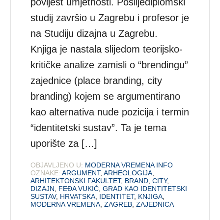
povijest umjetnosti. Poslijediplomski
studij završio u Zagrebu i profesor je
na Studiju dizajna u Zagrebu.
Knjiga je nastala slijedom teorijsko-
kritičke analize zamisli o “brendingu”
zajednice (place branding, city
branding) kojem se argumentirano
kao alternativa nude pozicija i termin
“identitetski sustav”. Ta je tema
uporište za […]
OBJAVLJENO U:
MODERNA VREMENA INFO
OZNAKE:
ARGUMENT
,
ARHEOLOGIJA
,
ARHITEKTONSKI FAKULTET
,
BRAND
,
CITY
,
DIZAJN
,
FEĐA VUKIĆ
,
GRAD KAO IDENTITETSKI
SUSTAV
,
HRVATSKA
,
IDENTITET
,
KNJIGA
,
MODERNA VREMENA
,
ZAGREB
,
ZAJEDNICA