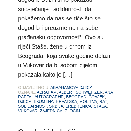
suosjećanje i solidarnost, da
pokažemo da nas se tiče što se
dogodilo i preuzmemo na sebe
građansku odgovornost”. Ovo su
riječi Staše, žene u crnom iz
Beograda, koja svake godine dolazi
u Vukovar da bi sobom cijelom
pokazala kako je […]
OBJAVLJENO U:
ABRAHAMOVA DJECA
OZNAKE:
ABRAHAM
,
ALBERT SCHWEITZER
,
ANA
RAFFAI
,
AUTOGRAF.HR
,
BEOGRAD
,
ČOVJEK
,
DJECA
,
EKUMENA
,
HRVATSKA
,
MOLITVA
,
RAT
,
SOLIDARNOST
,
SRBIJA
,
SREBRENICA
,
STAŠA
,
VUKOVAR
,
ZAJEDNICA
,
ZLOČIN