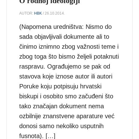
O rodnoj ideologiji
AUTOR:
HBK
/ 26.10.2014.
(Napomena uredništva: Nismo do
sada objavljivali dokumente ali to
činimo iznimno zbog važnosti teme i
zbog toga što bismo željeli potaknuti
raspravu. Ograđujemo se pak od
stavova koje iznose autor ili autori
Poruke koju potpisuju hrvatski
biskupi i osobito smo začuđeni što
tako značajan dokument nema
ozbilnije znanstvene aparature već
donosi samo nekoliko usputnih
fusnota). […]