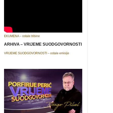
EKUMENA – ostale tribine
ARHIVA – VRIJEME SUODGOVORNOSTI
VRIJEME SUODGOVORNOSTI – ostale emisije