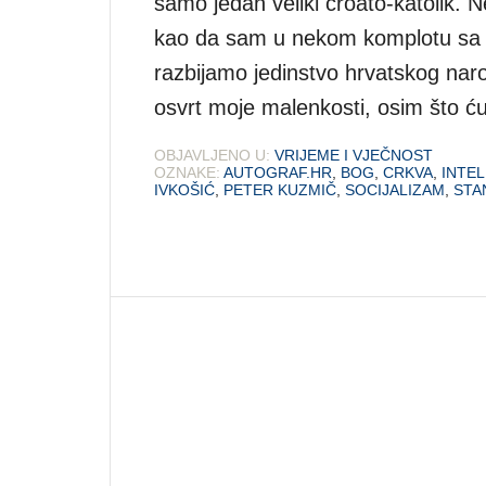
samo jedan veliki croato-katolik. Ne
kao da sam u nekom komplotu sa S
razbijamo jedinstvo hrvatskog nar
osvrt moje malenkosti, osim što ć
OBJAVLJENO U:
VRIJEME I VJEČNOST
OZNAKE:
AUTOGRAF.HR
,
BOG
,
CRKVA
,
INTE
IVKOŠIĆ
,
PETER KUZMIČ
,
SOCIJALIZAM
,
STA