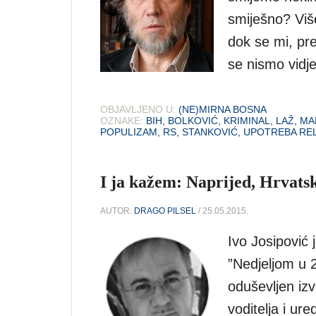
smiješno? Više
dok se mi, pre
se nismo vidj
OBJAVLJENO U:
(NE)MIRNA BOSNA
OZNAKE:
BIH
,
BOLKOVIĆ
,
KRIMINAL
,
LAŽ
,
MA
POPULIZAM
,
RS
,
STANKOVIĆ
,
UPOTREBA REL
I ja kažem: Naprijed, Hrvats
AUTOR:
DRAGO PILSEL
/ 25.05.2015.
Ivo Josipović 
”Nedjeljom u 
oduševljen izv
voditelja i ur