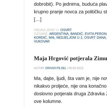
dobrobit). Po jednima, buduća plavu
krupno pranje novca za političku 
[…]
OBJAVLJENO U:
OSVRT
OZNAKE:
ARGENTINA
,
BANDIĆ
,
EVITA PERON
KORDIĆ
,
MI6
,
NEDJELJOM U 2
,
OSVRT DANA
VUKOVAR
Maja Hrgović potjerala Zim
AUTOR:
DRAGO PILSEL
/ 09.03.2015.
Ma, dajte, ljudi, šta vam je, nije n
nikakvo proljeće, nije ona konačno
doslovno potjerala druga Zdravka 
ove kolumne.