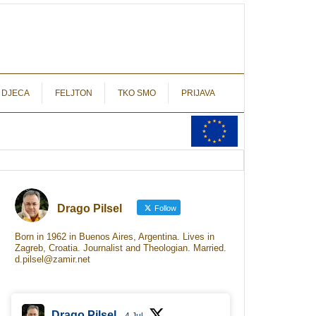
autograf.hr
novinarstvo s potpisom
 DJECA
FELJTON
TKO SMO
PRIJAVA
Drago Pilsel
Follow
Born in 1962 in Buenos Aires, Argentina. Lives in
Zagreb, Croatia. Journalist and Theologian. Married.
d.pilsel@zamir.net
Drago Pilsel