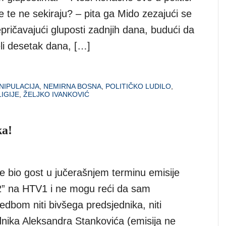
 te ne sekiraju? – pita ga Mido zezajući se
pričavajući gluposti zadnjih dana, budući da
eli desetak dana, […]
NIPULACIJA
,
NEMIRNA BOSNA
,
POLITIČKO LUDILO
,
IGIJE
,
ŽELJKO IVANKOVIĆ
ka!
je bio gost u jučerašnjem terminu emisije
2” na HTV1 i ne mogu reći da sam
edbom niti bivšega predsjednika, niti
ednika Aleksandra Stankovića (emisija ne