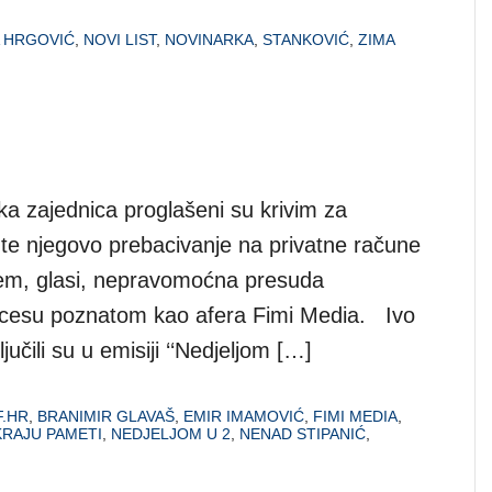
 HRGOVIĆ
,
NOVI LIST
,
NOVINARKA
,
STANKOVIĆ
,
ZIMA
a zajednica proglašeni su krivim za
, te njegovo prebacivanje na privatne račune
aćem, glasi, nepravomoćna presuda
ocesu poznatom kao afera Fimi Media. Ivo
učili su u emisiji ‘‘Nedjeljom […]
.HR
,
BRANIMIR GLAVAŠ
,
EMIR IMAMOVIĆ
,
FIMI MEDIA
,
KRAJU PAMETI
,
NEDJELJOM U 2
,
NENAD STIPANIĆ
,