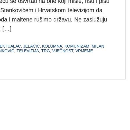
ću se osvrtati na one koji misle, rišu i pišu
tankovićem i Hrvatskom televizijom da
oda i maltene rušimo državu. Ne zaslužuju
u […]
LEKTUALAC
,
JELAČIĆ
,
KOLUMNA
,
KOMUNIZAM
,
MILAN
NKOVIĆ
,
TELEVIZIJA
,
TRG
,
VJEČNOST
,
VRIJEME