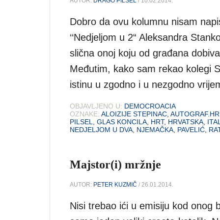
AUTOR:
DRAGO PILSEL
/ 10.02.2014.
Dobro da ovu kolumnu nisam napisa
‘‘Nedjeljom u 2“ Aleksandra Stanko
slična onoj koju od građana dobiva 
Međutim, kako sam rekao kolegi St
istinu u zgodno i u nezgodno vrije
OBJAVLJENO U:
DEMOCROACIA
OZNAKE:
ALOIZIJE STEPINAC
,
AUTOGRAF.HR
PILSEL
,
GLAS KONCILA
,
HRT
,
HRVATSKA
,
ITA
NEDJELJOM U DVA
,
NJEMAČKA
,
PAVELIĆ
,
RA
Majstor(i) mržnje
AUTOR:
PETER KUZMIČ
/ 26.01.2014.
Nisi trebao ići u emisiju kod onog