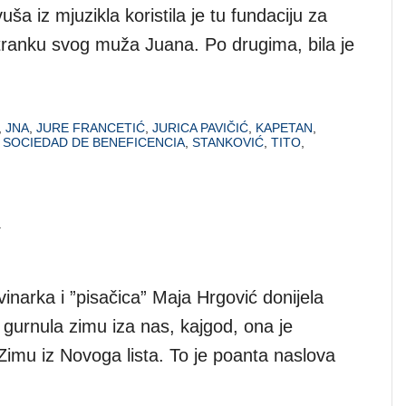
ša iz mjuzikla koristila je tu fundaciju za
stranku svog muža Juana. Po drugima, bila je
,
JNA
,
JURE FRANCETIĆ
,
JURICA PAVIČIĆ
,
KAPETAN
,
,
SOCIEDAD DE BENEFICENCIA
,
STANKOVIĆ
,
TITO
,
u
ovinarka i ”pisačica” Maja Hrgović donijela
 gurnula zimu iza nas, kajgod, ona je
Zimu iz Novoga lista. To je poanta naslova