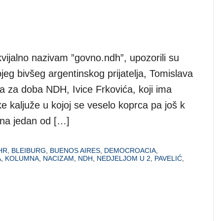
vijalno nazivam ”govno.ndh”, upozorili su
jeg bivšeg argentinskog prijatelja, Tomislava
a za doba NDH, Ivice Frkovića, koji ima
e kaljuže u kojoj se veselo koprca pa još k
k na jedan od […]
HR
,
BLEIBURG
,
BUENOS AIRES
,
DEMOCROACIA
,
A
,
KOLUMNA
,
NACIZAM
,
NDH
,
NEDJELJOM U 2
,
PAVELIĆ
,