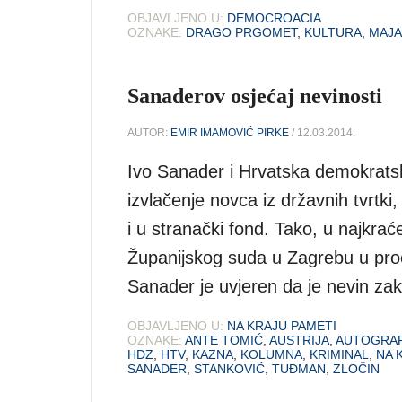
OBJAVLJENO U:
DEMOCROACIA
OZNAKE:
DRAGO PRGOMET
,
KULTURA
,
MAJA
Sanaderov osjećaj nevinosti
AUTOR:
EMIR IMAMOVIĆ PIRKE
/ 12.03.2014.
Ivo Sanader i Hrvatska demokratsk
izvlačenje novca iz državnih tvrtki
i u stranački fond. Tako, u najkr
Županijskog suda u Zagrebu u pr
Sanader je uvjeren da je nevin zaklj
OBJAVLJENO U:
NA KRAJU PAMETI
OZNAKE:
ANTE TOMIĆ
,
AUSTRIJA
,
AUTOGRAF
HDZ
,
HTV
,
KAZNA
,
KOLUMNA
,
KRIMINAL
,
NA 
SANADER
,
STANKOVIĆ
,
TUĐMAN
,
ZLOČIN