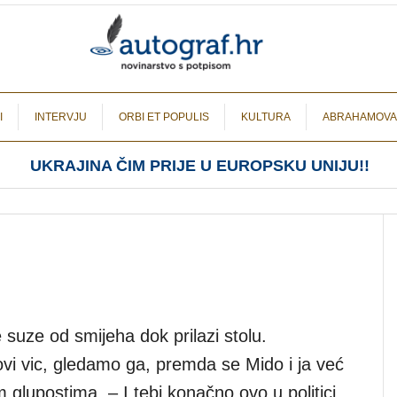
I
INTERVJU
ORBI ET POPULIS
KULTURA
ABRAHAMOVA
UKRAJINA ČIM PRIJE U EUROPSKU UNIJU!!
 suze od smijeha dok prilazi stolu.
i vic, gledamo ga, premda se Mido i ja već
glupostima. – I tebi konačno ovo u politici