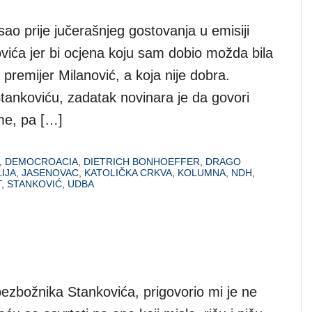
o prije jučerašnjeg gostovanja u emisiji
vića jer bi ocjena koju sam dobio možda bila
premijer Milanović, a koja nije dobra.
ankoviću, zadatak novinara je da govori
me, pa […]
,
DEMOCROACIA
,
DIETRICH BONHOEFFER
,
DRAGO
LIJA
,
JASENOVAC
,
KATOLIČKA CRKVA
,
KOLUMNA
,
NDH
,
T
,
STANKOVIĆ
,
UDBA
 bezbožnika Stankovića, prigovorio mi je ne