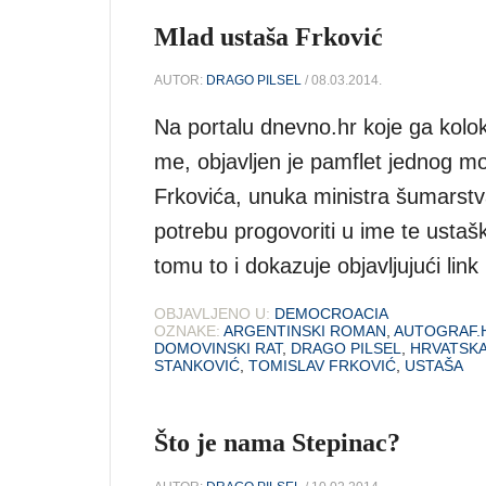
Mlad ustaša Frković
AUTOR:
DRAGO PILSEL
/ 08.03.2014.
Na portalu dnevno.hr koje ga kolok
me, objavljen je pamflet jednog mo
Frkovića, unuka ministra šumarstv
potrebu progovoriti u ime te ustašk
tomu to i dokazuje objavljujući lin
OBJAVLJENO U:
DEMOCROACIA
OZNAKE:
ARGENTINSKI ROMAN
,
AUTOGRAF.
DOMOVINSKI RAT
,
DRAGO PILSEL
,
HRVATSK
STANKOVIĆ
,
TOMISLAV FRKOVIĆ
,
USTAŠA
Što je nama Stepinac?