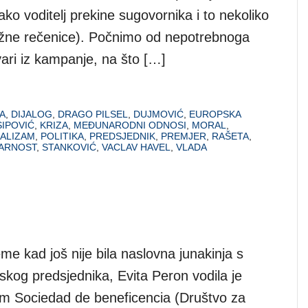
ako voditelj prekine sugovornika i to nekoliko
žne rečenice). Počnimo od nepotrebnoga
ari iz kampanje, na što […]
A
,
DIJALOG
,
DRAGO PILSEL
,
DUJMOVIĆ
,
EUROPSKA
SIPOVIĆ
,
KRIZA
,
MEĐUNARODNI ODNOSI
,
MORAL
,
ALIZAM
,
POLITIKA
,
PREDSJEDNIK
,
PREMJER
,
RAŠETA
,
ARNOST
,
STANKOVIĆ
,
VACLAV HAVEL
,
VLADA
me kad još nije bila naslovna junakinja s
og predsjednika, Evita Peron vodila je
vom Sociedad de beneficencia (Društvo za