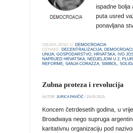
ispadne bolja 
puta usred va
ponavljana stv
OBJAVLJENO U:
DEMOCROACIA
OZNAKE:
DECENTRALIZACIJA
,
DEMOCROACI
UNIJA
,
GOSPODARSTVO
,
HRVATSKA
,
IVO JO
NAPRIJED HRVATSKA
,
NEDJELJOM U 2
,
PLUR
REFORME
,
SANJA CORAZZA
,
SIMBOL
,
SOLID
Zubna proteza i revolucija
AUTOR:
JURICA PAVIČIĆ
/ 19.05.2015.
Koncem četrdesetih godina, u vrije
Broadwaya nego supruga argentinsk
karitativnu organizaciju pod nazi