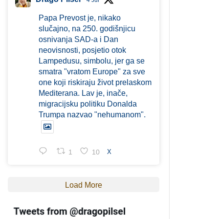
4 Jul
Papa Prevost je, nikako
slučajno, na 250. godišnjicu
osnivanja SAD-a i Dan
neovisnosti, posjetio otok
Lampedusu, simbolu, jer ga se
smatra "vratom Europe" za sve
one koji riskiraju život prelaskom
Mediterana. Lav je, inače,
migracijsku politiku Donalda
Trumpa nazvao "nehumanom".
1
10
X
Load More