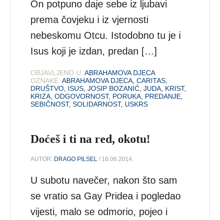
On potpuno daje sebe iz ljubavi
prema čovjeku i iz vjernosti
nebeskomu Otcu. Istodobno tu je i
Isus koji je izdan, predan […]
OBJAVLJENO U:
ABRAHAMOVA DJECA
OZNAKE:
ABRAHAMOVA DJECA
,
CARITAS
,
DRUŠTVO
,
ISUS
,
JOSIP BOZANIĆ
,
JUDA
,
KRIST
,
KRIZA
,
ODGOVORNOST
,
PORUKA
,
PREDANJE
,
SEBIČNOST
,
SOLIDARNOST
,
USKRS
Doćeš i ti na red, okotu!
AUTOR:
DRAGO PILSEL
/ 16.06.2014.
U subotu navečer, nakon što sam
se vratio sa Gay Pridea i pogledao
vijesti, malo se odmorio, pojeo i