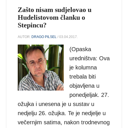
Zašto nisam sudjelovao u
Hudelistovom članku o
Stepincu?
AUTOR:
DRAGO PILSEL
/ 03.04.2017.
(Opaska
uredništva: Ova
je kolumna
trebala biti
objavljena u
ponedjeljak. 27.
ožujka i unesena je u sustav u
nedjelju 26. ožujka. Te je nedjelje u
večernjim satima, nakon trodnevnog