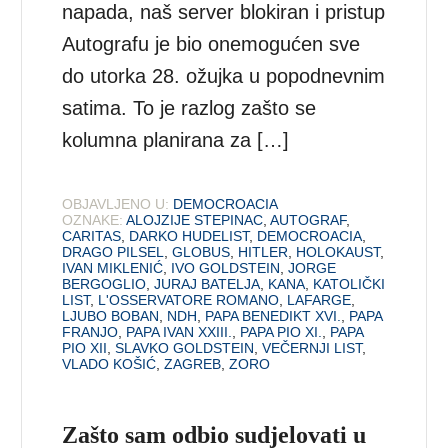
napada, naš server blokiran i pristup
Autografu je bio onemogućen sve
do utorka 28. ožujka u popodnevnim
satima. To je razlog zašto se
kolumna planirana za […]
OBJAVLJENO U:
DEMOCROACIA
OZNAKE:
ALOJZIJE STEPINAC
,
AUTOGRAF
,
CARITAS
,
DARKO HUDELIST
,
DEMOCROACIA
,
DRAGO PILSEL
,
GLOBUS
,
HITLER
,
HOLOKAUST
,
IVAN MIKLENIĆ
,
IVO GOLDSTEIN
,
JORGE
BERGOGLIO
,
JURAJ BATELJA
,
KANA
,
KATOLIČKI
LIST
,
L'OSSERVATORE ROMANO
,
LAFARGE
,
LJUBO BOBAN
,
NDH
,
PAPA BENEDIKT XVI.
,
PAPA
FRANJO
,
PAPA IVAN XXIII.
,
PAPA PIO XI.
,
PAPA
PIO XII
,
SLAVKO GOLDSTEIN
,
VEČERNJI LIST
,
VLADO KOŠIĆ
,
ZAGREB
,
ZORO
Zašto sam odbio sudjelovati u