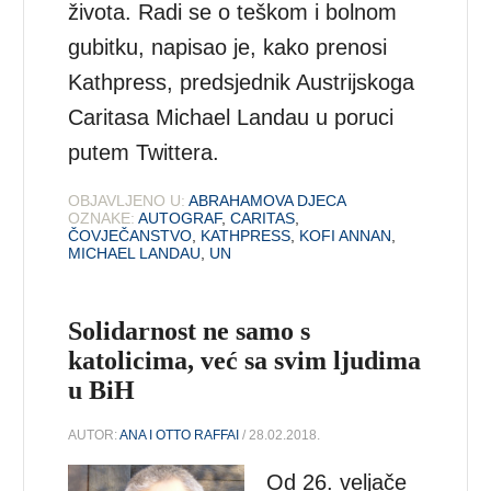
života. Radi se o teškom i bolnom
gubitku, napisao je, kako prenosi
Kathpress, predsjednik Austrijskoga
Caritasa Michael Landau u poruci
putem Twittera.
OBJAVLJENO U:
ABRAHAMOVA DJECA
OZNAKE:
AUTOGRAF
,
CARITAS
,
ČOVJEČANSTVO
,
KATHPRESS
,
KOFI ANNAN
,
MICHAEL LANDAU
,
UN
Solidarnost ne samo s
katolicima, već sa svim ljudima
u BiH
AUTOR:
ANA I OTTO RAFFAI
/ 28.02.2018.
Od 26. veljače