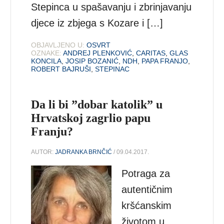
Stepinca u spašavanju i zbrinjavanju
djece iz zbjega s Kozare i […]
OBJAVLJENO U:
OSVRT
OZNAKE:
ANDREJ PLENKOVIĆ
,
CARITAS
,
GLAS
KONCILA
,
JOSIP BOZANIĆ
,
NDH
,
PAPA FRANJO
,
ROBERT BAJRUŠI
,
STEPINAC
Da li bi ”dobar katolik” u
Hrvatskoj zagrlio papu
Franju?
AUTOR:
JADRANKA BRNČIĆ
/ 09.04.2017.
Potraga za
autentičnim
kršćanskim
životom u