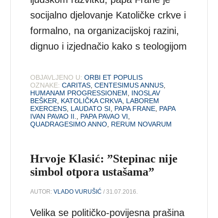
socijalno djelovanje Katoličke crkve i
formalno, na organizacijskoj razini,
dignuo i izjednačio kako s teologijom
OBJAVLJENO U:
ORBI ET POPULIS
OZNAKE:
CARITAS
,
CENTESIMUS ANNUS
,
HUMANAM PROGRESSIONEM
,
INOSLAV
BEŠKER
,
KATOLIČKA CRKVA
,
LABOREM
EXERCENS
,
LAUDATO SI
,
PAPA FRANE
,
PAPA
IVAN PAVAO II.
,
PAPA PAVAO VI
,
QUADRAGESIMO ANNO
,
RERUM NOVARUM
Hrvoje Klasić: ”Stepinac nije
simbol otpora ustašama”
AUTOR:
VLADO VURUŠIĆ
/ 31.07.2016.
Velika se političko-povijesna prašina