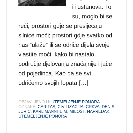
ili ustanova. To
su, moglo bi se
reći, prostori gdje se presijecaju
silnice moći; prostori gdje svatko od
nas ”ulaže” ili se odriče dijela svoje
vlastite moći, kako bi nastalo
područje djelovanja značajnije i jače
od pojedinca. Kao da se svi
odričemo svojih lopata […]
OBJAVLJENO U:
UTEMELJENJE PONORA
OZNAKE:
CARITAS
,
CIVILIZACIJA
,
CRKVA
,
DENIS
JURIĆ
,
KARL MANNHEIM
,
MILOST
,
NAPREDAK
,
UTEMELJENJE PONORA