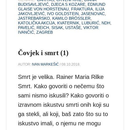
BUDISAVLJEVIĆ
,
DJECA S KOZARE
,
EDMUND
GLAISE VON HORSTENAU
,
FRAKTURA
,
ILIJA
JAKOVLJEVIĆ
,
IVO GOLDSTEIN
,
JASENOVAC
,
JASTREBARSKO
,
KAMILO BRÖSSLER
,
KATOLIČKA AKCIJA
,
KVATERNIK
,
LUBURIĆ
,
NDH
,
PAVELIĆ
,
REICH
,
SISAK
,
USTAŠE
,
VIKTOR
IVANČIĆ
,
ZAGREB
Čovjek i smrt (1)
AUTOR:
IVAN MARKEŠIĆ
/ 08.10.2018.
Smrt je velika. Rainer Maria Rilke
Smrt. Kako govoriti o nečemu što
sami nismo iskusili? Kako govoriti o
izravnom iskustvu smrti onih koji su
ga stekli, ali koji, baš zato što su to
iskustvo imali, o njemu ne mogu