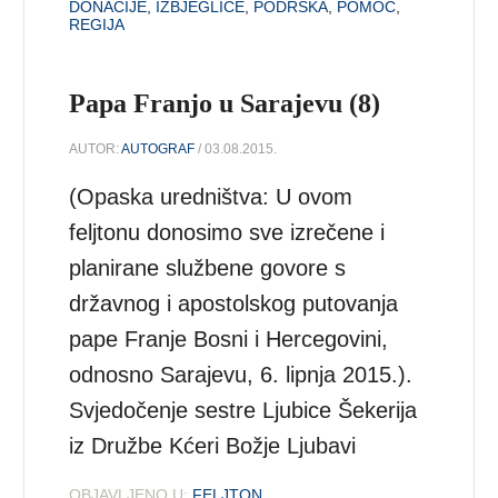
DONACIJE
,
IZBJEGLICE
,
PODRŠKA
,
POMOĆ
,
REGIJA
Papa Franjo u Sarajevu (8)
AUTOR:
AUTOGRAF
/ 03.08.2015.
(Opaska uredništva: U ovom
feljtonu donosimo sve izrečene i
planirane službene govore s
državnog i apostolskog putovanja
pape Franje Bosni i Hercegovini,
odnosno Sarajevu, 6. lipnja 2015.).
Svjedočenje sestre Ljubice Šekerija
iz Družbe Kćeri Božje Ljubavi
OBJAVLJENO U:
FELJTON