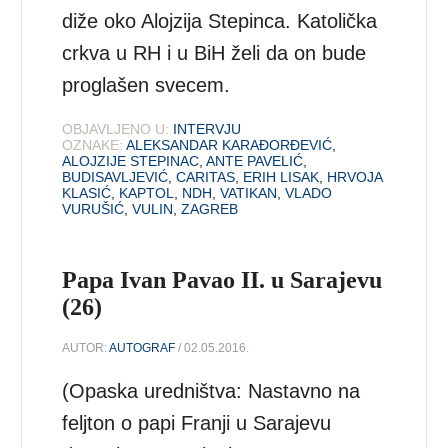
diže oko Alojzija Stepinca. Katolička
crkva u RH i u BiH želi da on bude
proglašen svecem.
OBJAVLJENO U:
INTERVJU
OZNAKE:
ALEKSANDAR KARAĐORĐEVIĆ
,
ALOJZIJE STEPINAC
,
ANTE PAVELIĆ
,
BUDISAVLJEVIĆ
,
CARITAS
,
ERIH LISAK
,
HRVOJA
KLASIĆ
,
KAPTOL
,
NDH
,
VATIKAN
,
VLADO
VURUŠIĆ
,
VULIN
,
ZAGREB
Papa Ivan Pavao II. u Sarajevu
(26)
AUTOR:
AUTOGRAF
/ 02.05.2016.
(Opaska uredništva: Nastavno na
feljton o papi Franji u Sarajevu