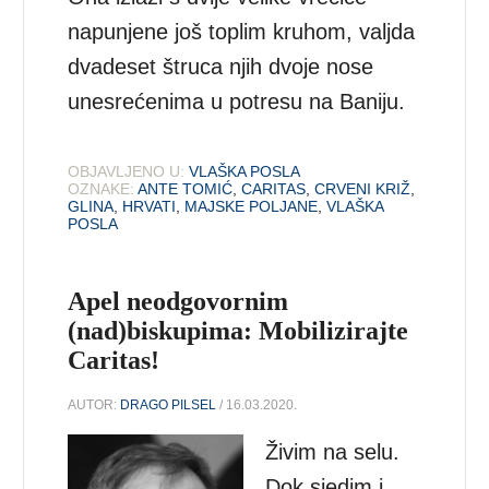
napunjene još toplim kruhom, valjda
dvadeset štruca njih dvoje nose
unesrećenima u potresu na Baniju.
OBJAVLJENO U:
VLAŠKA POSLA
OZNAKE:
ANTE TOMIĆ
,
CARITAS
,
CRVENI KRIŽ
,
GLINA
,
HRVATI
,
MAJSKE POLJANE
,
VLAŠKA
POSLA
Apel neodgovornim
(nad)biskupima: Mobilizirajte
Caritas!
AUTOR:
DRAGO PILSEL
/ 16.03.2020.
Živim na selu.
Dok sjedim i