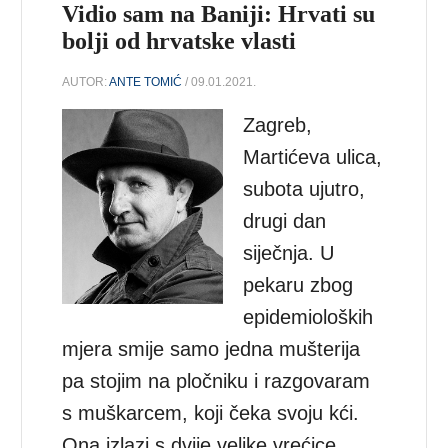
Vidio sam na Baniji: Hrvati su
bolji od hrvatske vlasti
AUTOR:
ANTE TOMIĆ
/ 09.01.2021.
Zagreb,
Martićeva ulica,
subota ujutro,
drugi dan
siječnja. U
pekaru zbog
epidemioloških
mjera smije samo jedna mušterija
pa stojim na pločniku i razgovaram
s muškarcem, koji čeka svoju kći.
Ona izlazi s dvije velike vrećice