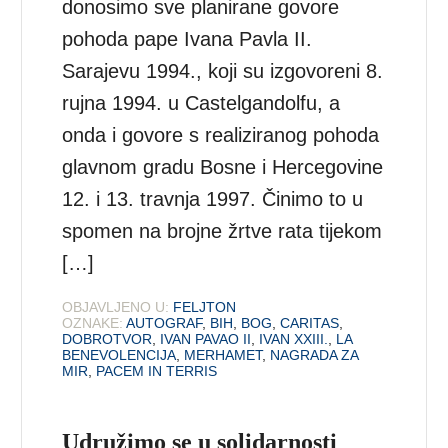
donosimo sve planirane govore
pohoda pape Ivana Pavla II.
Sarajevu 1994., koji su izgovoreni 8.
rujna 1994. u Castelgandolfu, a
onda i govore s realiziranog pohoda
glavnom gradu Bosne i Hercegovine
12. i 13. travnja 1997. Činimo to u
spomen na brojne žrtve rata tijekom
[…]
OBJAVLJENO U:
FELJTON
OZNAKE:
AUTOGRAF
,
BIH
,
BOG
,
CARITAS
,
DOBROTVOR
,
IVAN PAVAO II
,
IVAN XXIII.
,
LA
BENEVOLENCIJA
,
MERHAMET
,
NAGRADA ZA
MIR
,
PACEM IN TERRIS
Udružimo se u solidarnosti