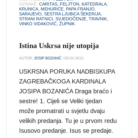
OZNAKE:
CARITAS
,
FELJTON
,
KATEDRALA
,
KRUNICA
,
MEHURIĆE
,
PAPA FRANJO
,
SARAJEVO
,
SESTRA LJUBICA ŠEKERIJA
,
STRANI RATNICI
,
SVJEDOČENJE
,
TRAVNIK
,
VINKO VIDAKOVIĆ
,
ŽUPNIK
Istina Uskrsa nije utopija
AUTOR:
JOSIP BOZANIĆ
/ 05.04.2015.
USKRSNA PORUKA NADBISKUPA
ZAGREBAČKOGA KARDINALA
JOSIPA BOZANIĆA Draga braćo i
sestre! 1. Cijeli se Veliki tjedan
može promatrati u svjetlu dvaju
velikih predanja. Tu je u prvom redu
Isusovo predanje. Isus se predaje.