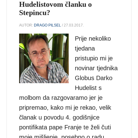
Hudelistovom članku o
Stepincu?
AUTOR:
DRAGO PILSEL
/ 27.03.2017.
Prije nekoliko
tjedana
pristupio mi je
novinar tjednika
Globus Darko
Hudelist s
molbom da razgovaramo jer je
pripremao, kako mi je rekao, velik
članak u povodu 4. godišnjice
pontifikata pape Franje te želi čuti
moje mišljenje, posebno o radu