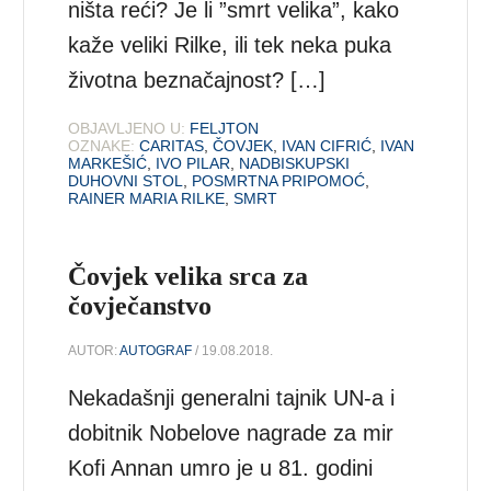
ništa reći? Je li ”smrt velika”, kako
kaže veliki Rilke, ili tek neka puka
životna beznačajnost? […]
OBJAVLJENO U:
FELJTON
OZNAKE:
CARITAS
,
ČOVJEK
,
IVAN CIFRIĆ
,
IVAN
MARKEŠIĆ
,
IVO PILAR
,
NADBISKUPSKI
DUHOVNI STOL
,
POSMRTNA PRIPOMOĆ
,
RAINER MARIA RILKE
,
SMRT
Čovjek velika srca za
čovječanstvo
AUTOR:
AUTOGRAF
/ 19.08.2018.
Nekadašnji generalni tajnik UN-a i
dobitnik Nobelove nagrade za mir
Kofi Annan umro je u 81. godini