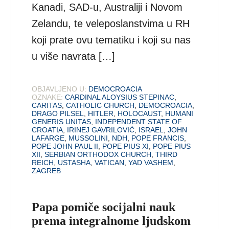
Kanadi, SAD-u, Australiji i Novom
Zelandu, te veleposlanstvima u RH
koji prate ovu tematiku i koji su nas
u više navrata […]
OBJAVLJENO U:
DEMOCROACIA
OZNAKE:
CARDINAL ALOYSIUS STEPINAC
,
CARITAS
,
CATHOLIC CHURCH
,
DEMOCROACIA
,
DRAGO PILSEL
,
HITLER
,
HOLOCAUST
,
HUMANI
GENERIS UNITAS
,
INDEPENDENT STATE OF
CROATIA
,
IRINEJ GAVRILOVIĆ
,
ISRAEL
,
JOHN
LAFARGE
,
MUSSOLINI
,
NDH
,
POPE FRANCIS
,
POPE JOHN PAUL II
,
POPE PIUS XI
,
POPE PIUS
XII
,
SERBIAN ORTHODOX CHURCH
,
THIRD
REICH
,
USTASHA
,
VATICAN
,
YAD VASHEM
,
ZAGREB
Papa pomiče socijalni nauk
prema integralnome ljudskom