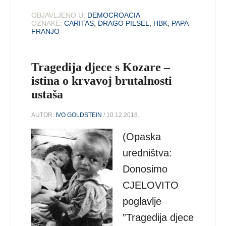
OBJAVLJENO U:
DEMOCROACIA
OZNAKE:
CARITAS
,
DRAGO PILSEL
,
HBK
,
PAPA
FRANJO
Tragedija djece s Kozare –
istina o krvavoj brutalnosti
ustaša
AUTOR:
IVO GOLDSTEIN
/ 10.12.2018.
(Opaska
uredništva:
Donosimo
CJELOVITO
poglavlje
”Tragedija djece