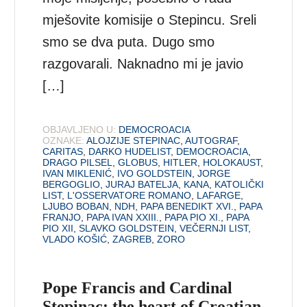
mješovite komisije o Stepincu. Sreli
smo se dva puta. Dugo smo
razgovarali. Naknadno mi je javio
[…]
OBJAVLJENO U:
DEMOCROACIA
OZNAKE:
ALOJZIJE STEPINAC
,
AUTOGRAF
,
CARITAS
,
DARKO HUDELIST
,
DEMOCROACIA
,
DRAGO PILSEL
,
GLOBUS
,
HITLER
,
HOLOKAUST
,
IVAN MIKLENIĆ
,
IVO GOLDSTEIN
,
JORGE
BERGOGLIO
,
JURAJ BATELJA
,
KANA
,
KATOLIČKI
LIST
,
L'OSSERVATORE ROMANO
,
LAFARGE
,
LJUBO BOBAN
,
NDH
,
PAPA BENEDIKT XVI.
,
PAPA
FRANJO
,
PAPA IVAN XXIII.
,
PAPA PIO XI.
,
PAPA
PIO XII
,
SLAVKO GOLDSTEIN
,
VEČERNJI LIST
,
VLADO KOŠIĆ
,
ZAGREB
,
ZORO
Pope Francis and Cardinal
Stepinac: the heart of Croatian