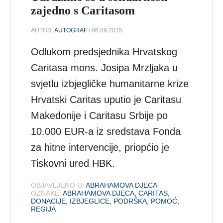
zajedno s Caritasom
AUTOR:
AUTOGRAF
/ 06.09.2015.
Odlukom predsjednika Hrvatskog
Caritasa mons. Josipa Mrzljaka u
svjetlu izbjegličke humanitarne krize
Hrvatski Caritas uputio je Caritasu
Makedonije i Caritasu Srbije po
10.000 EUR-a iz sredstava Fonda
za hitne intervencije, priopćio je
Tiskovni ured HBK.
OBJAVLJENO U:
ABRAHAMOVA DJECA
OZNAKE:
ABRAHAMOVA DJECA
,
CARITAS
,
DONACIJE
,
IZBJEGLICE
,
PODRŠKA
,
POMOĆ
,
REGIJA