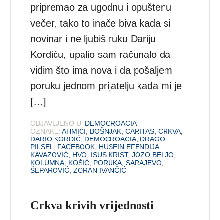
pripremao za ugodnu i opuštenu
večer, tako to inače biva kada si
novinar i ne ljubiš ruku Dariju
Kordiću, upalio sam računalo da
vidim što ima nova i da pošaljem
poruku jednom prijatelju kada mi je
[…]
OBJAVLJENO U:
DEMOCROACIA
OZNAKE:
AHMIĆI
,
BOŠNJAK
,
CARITAS
,
CRKVA
,
DARIO KORDIĆ
,
DEMOCROACIA
,
DRAGO
PILSEL
,
FACEBOOK
,
HUSEIN EFENDIJA
KAVAZOVIĆ
,
HVO
,
ISUS KRIST
,
JOZO BELJO
,
KOLUMNA
,
KOŠIĆ
,
PORUKA
,
SARAJEVO
,
ŠEPAROVIĆ
,
ZORAN IVANČIĆ
Crkva krivih vrijednosti