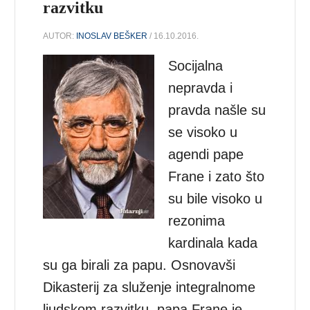
razvitku
AUTOR:
INOSLAV BEŠKER
/ 16.10.2016.
Socijalna
nepravda i
pravda našle su
se visoko u
agendi pape
Frane i zato što
su bile visoko u
rezonima
kardinala kada
su ga birali za papu. Osnovavši
Dikasterij za služenje integralnome
ljudskom razvitku, papa Frane je