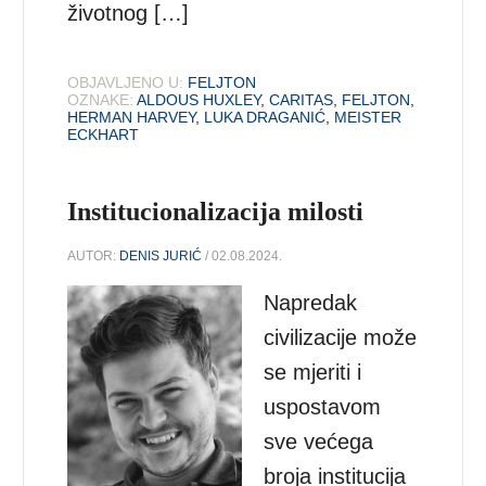
životnog […]
OBJAVLJENO U:
FELJTON
OZNAKE:
ALDOUS HUXLEY
,
CARITAS
,
FELJTON
,
HERMAN HARVEY
,
LUKA DRAGANIĆ
,
MEISTER
ECKHART
Institucionalizacija milosti
AUTOR:
DENIS JURIĆ
/ 02.08.2024.
Napredak
civilizacije može
se mjeriti i
uspostavom
sve većega
broja institucija