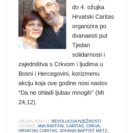
do 4. ožujka
Hrvatski Caritas
organizira po
dvanaesti put
Tjedan
solidarnosti i
zajedništva s Crkvom i ljudima u
Bosni i Hercegovini, korizmenu
akciju koja ove godine nosi naslov
”Da ne ohladi ljubav mnogih” (Mt
24,12).
OBJAVLJENO U:
REVOLUCIJA NJEŽNOSTI
OZNAKE:
ANA RAFFFAI
,
CARITAS
,
CRKVA
,
HRVATSKI CARITAS
,
JOHANN BAPTIST METZ
,