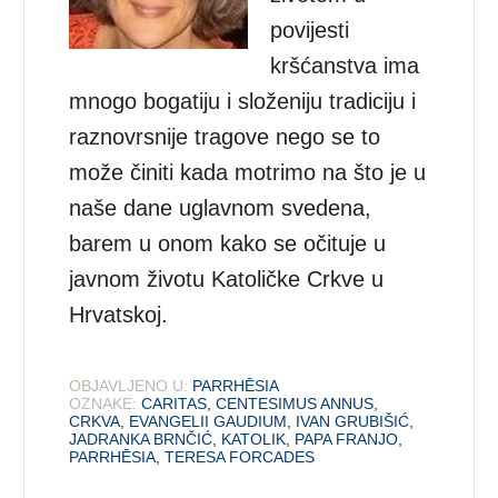
povijesti
kršćanstva ima
mnogo bogatiju i složeniju tradiciju i
raznovrsnije tragove nego se to
može činiti kada motrimo na što je u
naše dane uglavnom svedena,
barem u onom kako se očituje u
javnom životu Katoličke Crkve u
Hrvatskoj.
OBJAVLJENO U:
PARRHĒSIA
OZNAKE:
CARITAS
,
CENTESIMUS ANNUS
,
CRKVA
,
EVANGELII GAUDIUM
,
IVAN GRUBIŠIĆ
,
JADRANKA BRNČIĆ
,
KATOLIK
,
PAPA FRANJO
,
PARRHĒSIA
,
TERESA FORCADES