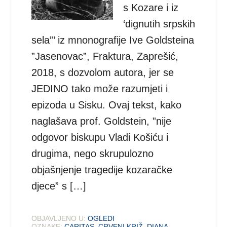
s Kozare i iz
‘dignutih srpskih
sela”’ iz mnonografije Ive Goldsteina
”Jasenovac”, Fraktura, Zaprešić,
2018, s dozvolom autora, jer se
JEDINO tako može razumjeti i
epizoda u Sisku. Ovaj tekst, kako
naglašava prof. Goldstein, ”nije
odgovor biskupu Vladi Košiću i
drugima, nego skrupulozno
objašnjenje tragedije kozaračke
djece” s […]
OBJAVLJENO U:
OGLEDI
OZNAKE:
CARITAS
,
CRVENI KRIŽ
,
DIANA