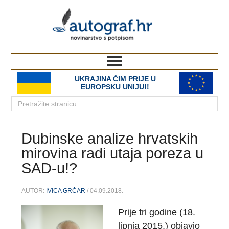
autograf.hr
novinarstvo s potpisom
UKRAJINA ČIM PRIJE U
EUROPSKU UNIJU!!
Dubinske analize hrvatskih
mirovina radi utaja poreza u
SAD-u!?
AUTOR:
IVICA GRČAR
/ 04.09.2018.
Prije tri godine (18.
lipnja 2015.) objavio