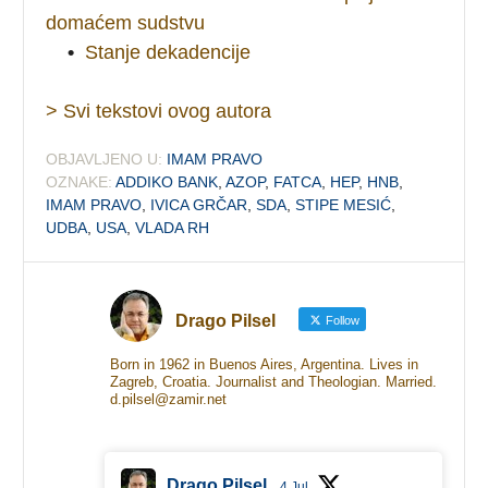
domaćem sudstvu
•
Stanje dekadencije
> Svi tekstovi ovog autora
OBJAVLJENO U:
IMAM PRAVO
OZNAKE:
ADDIKO BANK
,
AZOP
,
FATCA
,
HEP
,
HNB
,
IMAM PRAVO
,
IVICA GRČAR
,
SDA
,
STIPE MESIĆ
,
UDBA
,
USA
,
VLADA RH
Drago Pilsel
Follow
Born in 1962 in Buenos Aires, Argentina. Lives in
Zagreb, Croatia. Journalist and Theologian. Married.
d.pilsel@zamir.net
Drago Pilsel
4 Jul