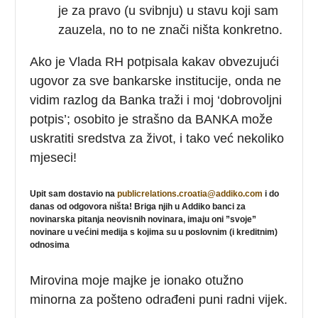
je za pravo (u svibnju) u stavu koji sam
zauzela, no to ne znači ništa konkretno.
Ako je Vlada RH potpisala kakav obvezujući
ugovor za sve bankarske institucije, onda ne
vidim razlog da Banka traži i moj ‘dobrovoljni
potpis’; osobito je strašno da BANKA može
uskratiti sredstva za život, i tako već nekoliko
mjeseci!
Upit sam dostavio na
publicrelations.croatia@addiko.com
i do
danas od odgovora ništa! Briga njih u Addiko banci za
novinarska pitanja neovisnih novinara, imaju oni ”svoje”
novinare u većini medija s kojima su u poslovnim (i kreditnim)
odnosima
Mirovina moje majke je ionako otužno
minorna za pošteno odrađeni puni radni vijek.