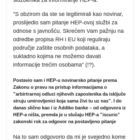
”S obzirom da ste se legitimirali kao novinar,
proslijedio sam pitanje HEP-ovoj službi za
odnose s javnošću. Skrećem Vam pažnju na
odredbe propisa RH i EU koji reguliraju
područje zaštite osobnih podataka, a
sukladno kojima ne možemo davati
informacije trećim osobama” (!?).
Postavio sam i HEP-u novinarsko pitanje prema
Zakonu o pravu na pristup informacijama o
”arbirtrarnoj odluci njihovih zaposlenika da isključe
struju
umirovljenici koja sama živi tu uz nas
”. I do
danas slično kao i iz Addiko banke – od odgovora iz
HEP-a ništa, premda je u slučaju HEP-a ”iscurio”
zakonski rok za odgovor na postavljeno pitanje
Na to sam odgovorio da mi je svejedno kome