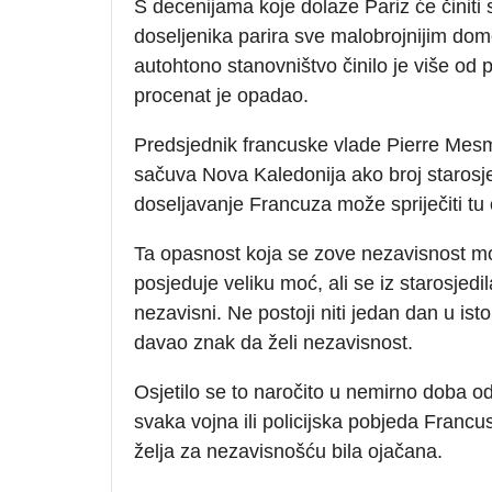
S decenijama koje dolaze Pariz će činiti
doseljenika parira sve malobrojnijim dom
autohtono stanovništvo činilo je više od
procenat je opadao.
Predsjednik francuske vlade Pierre Mesme
sačuva Nova Kaledonija ako broj starosj
doseljavanje Francuza može spriječiti tu
Ta opasnost koja se zove nezavisnost mož
posjeduje veliku moć, ali se iz starosjed
nezavisni. Ne postoji niti jedan dan u ist
davao znak da želi nezavisnost.
Osjetilo se to naročito u nemirno doba o
svaka vojna ili policijska pobjeda Francus
želja za nezavisnošću bila ojačana.