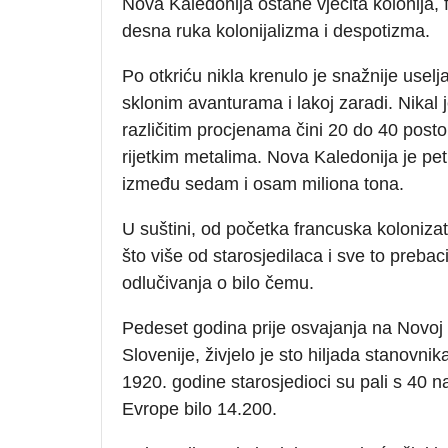
Nova Kaledonija ostane vječita kolonija, f
desna ruka kolonijalizma i despotizma.
Po otkriću nikla krenulo je snažnije uselj
sklonim avanturama i lakoj zaradi. Nikal j
različitim procjenama čini 20 do 40 posto
rijetkim metalima. Nova Kaledonija je pet
između sedam i osam miliona tona.
U suštini, od početka francuska kolonizato
što više od starosjedilaca i sve to prebac
odlučivanja o bilo čemu.
Pedeset godina prije osvajanja na Novoj 
Slovenije, živjelo je sto hiljada stanovnik
1920. godine starosjedioci su pali s 40 n
Evrope bilo 14.200.