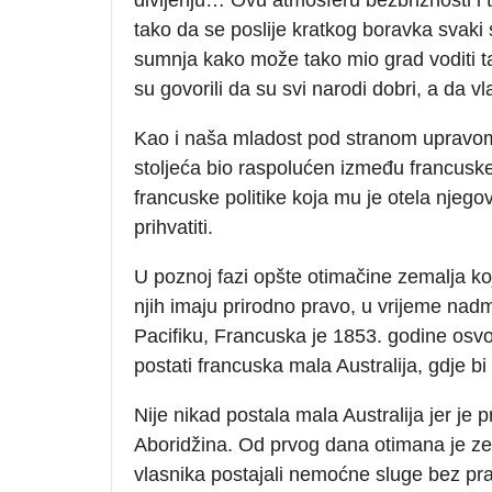
tako da se poslije kratkog boravka svaki
sumnja kako može tako mio grad voditi t
su govorili da su svi narodi dobri, a da vl
Kao i naša mladost pod stranom upravom
stoljeća bio raspolućen između francuske ku
francuske politike koja mu je otela njego
prihvatiti.
U poznoj fazi opšte otimačine zemalja koj
njih imaju prirodno pravo, u vrijeme na
Pacifiku, Francuska je 1853. godine osvoji
postati francuska mala Australija, gdje bi
Nije nikad postala mala Australija jer je
Aboridžina. Od prvog dana otimana je zem
vlasnika postajali nemoćne sluge bez pra