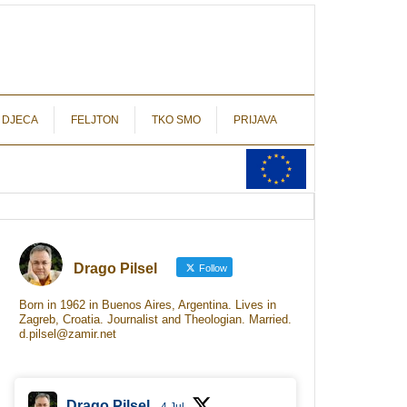
autograf.hr
novinarstvo s potpisom
 DJECA
FELJTON
TKO SMO
PRIJAVA
Drago Pilsel
Follow
Born in 1962 in Buenos Aires, Argentina. Lives in
Zagreb, Croatia. Journalist and Theologian. Married.
d.pilsel@zamir.net
Drago Pilsel