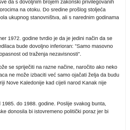
 sve da s dovoljnim brojem zakonski privilegovanih
orocima na otoku. Do sredine prošlog stoljeća
 pola ukupnog stanovništva, ali s narednim godinama
r 1972. godine tvrdio je da je jedini način da se
edilaca bude dovoljno inferioran: ”Samo masovno
 opasnost od traženja nezavisnosti”.
e se spriječiti na razne načine, naročito ako neko
ilaca ne može izbaciti već samo ojačati želja da budu
oriji Nove Kaledonije kad cijeli narod Kanak nije
d 1985. do 1988. godine. Poslije svakog bunta,
ke donosila bi istovremeno politički poraz jer bi