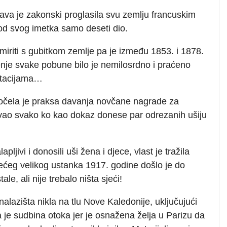
ava je zakonski proglasila svu zemlju francuskim
 od svog imetka samo deseti dio.
miriti s gubitkom zemlje pa je između 1853. i 1878.
nje svake pobune bilo je nemilosrdno i praćeno
ortacijama…
očela je praksa davanja novčane nagrade za
vao svako ko kao dokaz donese par odrezanih ušiju
ljivi i donosili uši žena i djece, vlast je tražila
ećeg velikog ustanka 1917. godine došlo je do
e, ali nije trebalo ništa sjeći!
lazišta nikla na tlu Nove Kaledonije, uključujući
ena je sudbina otoka jer je osnažena želja u Parizu da