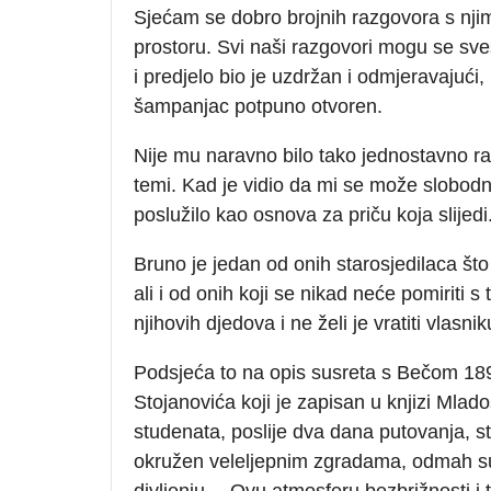
Sjećam se dobro brojnih razgovora s nji
prostoru. Svi naši razgovori mogu se sve
i predjelo bio je uzdržan i odmjeravajući, 
šampanjac potpuno otvoren.
Nije mu naravno bilo tako jednostavno r
temi. Kad je vidio da mi se može slobodno
poslužilo kao osnova za priču koja slijedi
Bruno je jedan od onih starosjedilaca št
ali i od onih koji se nikad neće pomiriti 
njihovih djedova i ne želi je vratiti vlasnik
Podsjeća to na opis susreta s Bečom 189
Stojanovića koji je zapisan u knjizi Mlado
studenata, poslije dva dana putovanja, st
okružen veleljepnim zgradama, odmah su 
divljenju… Ovu atmosferu bezbrižnosti i t