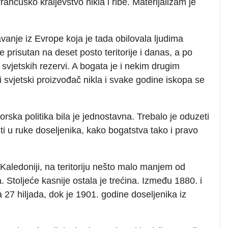
rancusko kraljevstvo nikla i ribe. Materijalizam je
avanje iz Evrope koja je tada obilovala ljudima
e prisutan na deset posto teritorije i danas, a po
 svjetskih rezervi. A bogata je i nekim drugim
i svjetski proizvođač nikla i svake godine iskopa se
rska politika bila je jednostavna. Trebalo je oduzeti
iti u ruke doseljenika, kako bogatstva tako i pravo
Kaledoniji, na teritoriju nešto malo manjem od
a. Stoljeće kasnije ostala je trećina. Između 1880. i
a 27 hiljada, dok je 1901. godine doseljenika iz