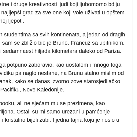
tne i druge kreativnosti ljudi koji ljubomorno bdiju
najljepši grad za sve one koji vole uživati u opštem
oj ljepoti.
 studentima sa svih kontinenata, a jedan od dragih
im sam se zbližio bio je Bruno, Francuz sa upitnikom,
ivi sedamnaest hiljada kilometara daleko od Pariza.
m ga potpuno zaboravio, kao uostalom i mnogo toga
vidiku pa naglo nestane, na Brunu stalno mislim od
anak, kako se danas izvorno zove starosjedilačko
Pacifiku, Nove Kaledonije.
booku, ali ne sjećam mu se prezimena, kao
viljona. Ostali su mi samo urezani u pamćenje
 kristalno bijeli zubi. I jedna tajna koju je nosio u