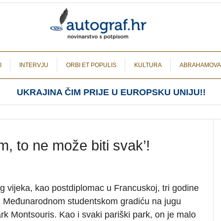
I
INTERVJU
ORBI ET POPULIS
KULTURA
ABRAHAMOVA
UKRAJINA ČIM PRIJE U EUROPSKU UNIJU!!
, to ne može biti svak’!
og vijeka, kao postdiplomac u Francuskoj, tri godine
 Međunarodnom studentskom gradiću na jugu
ark Montsouris. Kao i svaki pariški park, on je malo