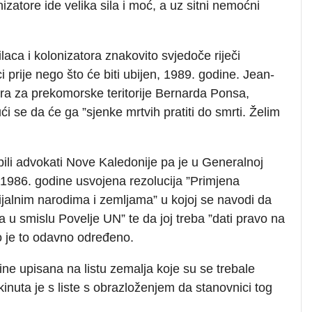
izatore ide velika sila i moć, a uz sitni nemoćni
ca i kolonizatora znakovito svjedoče riječi
 prije nego što će biti ubijen, 1989. godine. Jean-
tra za prekomorske teritorije Bernarda Ponsa,
 se da će ga ”sjenke mrtvih pratiti do smrti. Želim
li advokati Nove Kaledonije pa je u Generalnoj
 1986. godine usvojena rezolucija ”Primjena
ijalnim narodima i zemljama” u kojoj se navodi da
a u smislu Povelje UN” te da joj treba ”dati pravo na
o je to odavno određeno.
ne upisana na listu zemalja koje su se trebale
kinuta je s liste s obrazloženjem da stanovnici tog