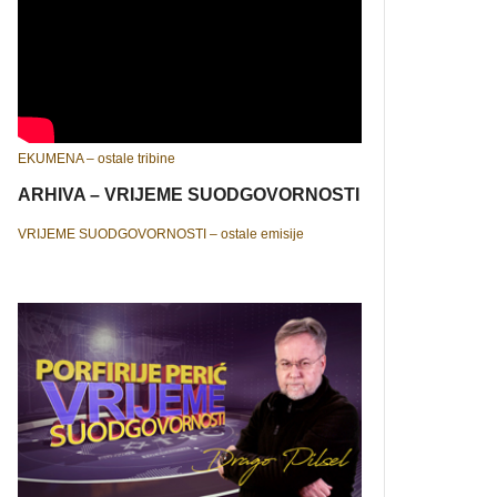
EKUMENA – ostale tribine
ARHIVA – VRIJEME SUODGOVORNOSTI
VRIJEME SUODGOVORNOSTI – ostale emisije