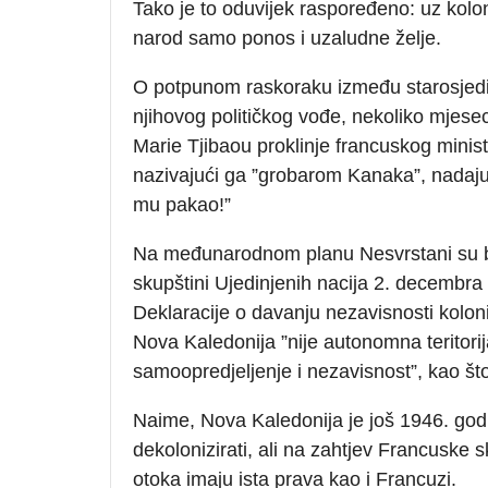
Tako je to oduvijek raspoređeno: uz kolon
narod samo ponos i uzaludne želje.
O potpunom raskoraku između starosjedila
njihovog političkog vođe, nekoliko mjeseci
Marie Tjibaou proklinje francuskog minis
nazivajući ga ”grobarom Kanaka”, nadajući
mu pakao!”
Na međunarodnom planu Nesvrstani su bi
skupštini Ujedinjenih nacija 2. decembra
Deklaracije o davanju nezavisnosti kolon
Nova Kaledonija ”nije autonomna teritorij
samoopredjeljenje i nezavisnost”, kao št
Naime, Nova Kaledonija je još 1946. godi
dekolonizirati, ali na zahtjev Francuske s
otoka imaju ista prava kao i Francuzi.