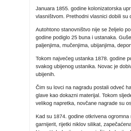
Januara 1855. godine kolonizatorska upr
vlasništvom. Prethodni vlasnici dobili su
Autohtono stanovništvo nije se željelo po
godine podiglo 25 buna i ustanaka. Guše
paljenjima, mučenjima, ubijanjima, dep
Tokom najvećeg ustanka 1878. godine p
svakog ubijenog ustanika. Novac je dobi
ubijenih.
Čim su lovci na nagradu postali odveć halap
glave kao dokazni materijal. Tokom sljed
velikog napretka, novčane nagrade su ostal
Kad su 1874. godine otkrivena ogromna na
garnijerit, rijetki niklov silikat, zapečać