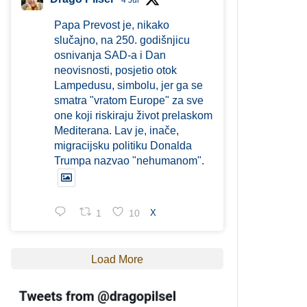
4 Jul
Papa Prevost je, nikako
slučajno, na 250. godišnjicu
osnivanja SAD-a i Dan
neovisnosti, posjetio otok
Lampedusu, simbolu, jer ga se
smatra "vratom Europe" za sve
one koji riskiraju život prelaskom
Mediterana. Lav je, inače,
migracijsku politiku Donalda
Trumpa nazvao "nehumanom".
1
10
X
Load More