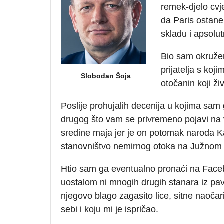
remek-djelo cvje
da Paris ostane 
skladu i apsolutn
Bio sam okružen
prijatelja s koj
Slobodan Šoja
otočanin koji ž
Poslije prohujalih decenija u kojima sa
drugog što vam se privremeno pojavi na 
sredine maja jer je on potomak naroda K
stanovništvo nemirnog otoka na Južnom 
Htio sam ga eventualno pronaći na Face
uostalom ni mnogih drugih stanara iz pa
njegovo blago zagasito lice, sitne naočari i
sebi i koju mi je ispričao.