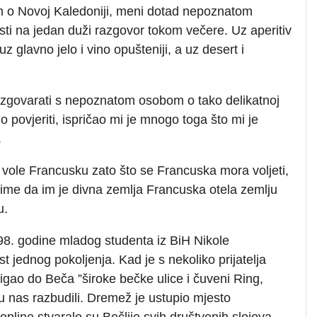
m o Novoj Kaledoniji, meni dotad nepoznatom
sti na jedan duži razgovor tokom večere. Uz aperitiv
uz glavno jelo i vino opušteniji, a uz desert i
azgovarati s nepoznatom osobom o tako delikatnoj
 povjeriti, ispričao mi je mnogo toga što mi je
.
o vole Francusku zato što se Francuska mora voljeti,
s time da im je divna zemlja Francuska otela zemlju
u.
8. godine mladog studenta iz BiH Nikole
st jednog pokoljenja. Kad je s nekoliko prijatelja
igao do Beča ”široke bečke ulice i čuveni Ring,
nas razbudili. Dremež je ustupio mjesto
opline stvarale su Bečlije svih društvenih slojeva,