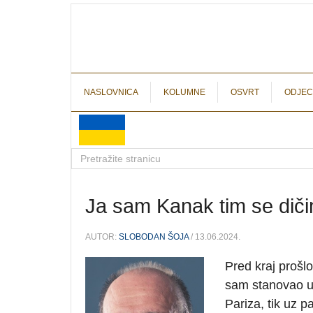
NASLOVNICA
KOLUMNE
OSVRT
ODJEC
Ja sam Kanak tim se dičim
AUTOR:
SLOBODAN ŠOJA
/ 13.06.2024.
Pred kraj prošl
sam stanovao u
Pariza, tik uz p