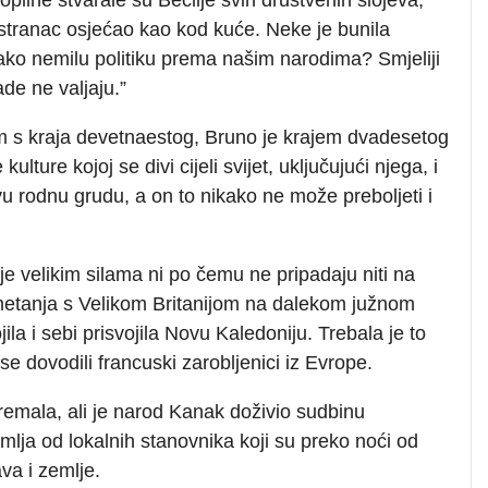
 stranac osjećao kao kod kuće. Neke je bunila
ako nemilu politiku prema našim narodima? Smjeliji
ade ne valjaju.”
 s kraja devetnaestog, Bruno je krajem dvadesetog
lture kojoj se divi cijeli svijet, uključujući njega, i
vu rodnu grudu, a on to nikako ne može preboljeti i
e velikim silama ni po čemu ne pripadaju niti na
dmetanja s Velikom Britanijom na dalekom južnom
la i sebi prisvojila Novu Kaledoniju. Trebala je to
 se dovodili francuski zarobljenici iz Evrope.
 premala, ali je narod Kanak doživio sudbinu
lja od lokalnih stanovnika koji su preko noći od
va i zemlje.