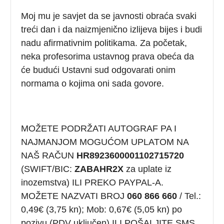
Moj mu je savjet da se javnosti obraća svaki
treći dan i da naizmjenično izlijeva bijes i budi
nadu afirmativnim politikama. Za početak,
neka profesorima ustavnog prava obeća da
će budući Ustavni sud odgovarati onim
normama o kojima oni sada govore.
MOŽETE PODRŽATI AUTOGRAF PA I
NAJMANJOM MOGUĆOM UPLATOM NA
NAŠ RAČUN
HR8923600001102715720
(SWIFT/BIC:
ZABAHR2X
za uplate iz
inozemstva) ILI PREKO PAYPAL-A.
MOŽETE NAZVATI BROJ
060 866 660
/ Tel.:
0,49€ (3,75 kn); Mob: 0,67€ (5,05 kn) po
pozivu (PDV uključen) ILI POŠALJITE SMS