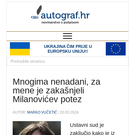
autograf.hr
novinarstvo s potpisom
UKRAJINA ČIM PRIJE U
EUROPSKU UNIJU!!
Mnogima nenadani, za
mene je zakašnjeli
Milanovićev potez
AUTOR:
MARKO VUČETIĆ
/ 20.03.2024.
Ustavni sud je
zaključio kako je iz