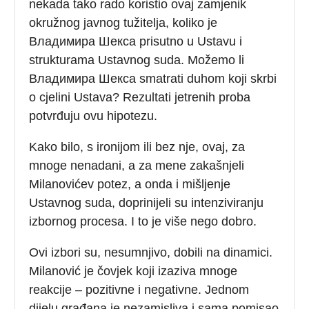
nekada tako rado koristio ovaj zamjenik
okružnog javnog tužitelja, koliko je
Владимира Шекса prisutno u Ustavu i
strukturama Ustavnog suda. Možemo li
Владимира Шекса smatrati duhom koji skrbi
o cjelini Ustava? Rezultati jetrenih proba
potvrđuju ovu hipotezu.
Kako bilo, s ironijom ili bez nje, ovaj, za
mnoge nenadani, a za mene zakašnjeli
Milanovićev potez, a onda i mišljenje
Ustavnog suda, doprinijeli su intenziviranju
izbornog procesa. I to je više nego dobro.
Ovi izbori su, nesumnjivo, dobili na dinamici.
Milanović je čovjek koji izaziva mnoge
reakcije – pozitivne i negativne. Jednom
dijelu građana je nezamisliva i sama pomisao