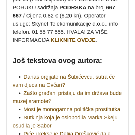
PORUKU sadržaja
PODRSKA
na broj
667
667
/ Cijena 0,82 € (6,20 kn). Operator
usluge: Skynet Telekomunikacije d.o.o., info
telefon: 01 55 77 555. HVALA! ZA VIŠE
INFORMACIJA
KLIKNITE OVDJE
.
Još tekstova ovog autora:
•
Danas orgijate na Šubićevcu, sutra će
vam djeca na Ovčari?
•
Zašto građani pristaju da im država bude
muzej sramote?
•
Most je monogamna politička prostitutka
•
Sutkinja koja je oslobodila Marka Skeju
osudila je Sabor
•
Piće i kekse je Dalija Orešković dala,