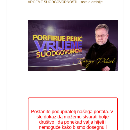
VRIJEME SUODGOVORNOSTI – ostale emisije
Postanite podupiratelj našega portala. Vi
ste dokaz da možemo stvarati bolje
društvo i da ponekad valja htjeti i
nemoguće kako bismo dosegnuli