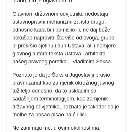
bradu, i to je uglavnom to.
Glavnom državnom odvjetniku nedostaju
ustavnopravni mehanizmi za išta drugo,
odnosno kada bi i pomislio ili, ne daj bože,
pokušao napraviti išta više od ovoga, grubo
bi prekršio cjelinu i duh Ustava, ali i namjere
glavnog autora teksta Ustava i arhitekta
našeg pravnog poretka – Vladimira Šeksa.
Poznato je da je Šeks u Jugoslaviji brusio
pravni zanat kao zamjenik okružnog javnog
tužitelja odnosno, da to uskladim sa
sadašnjom terminologijom, kao zamjenik
državnog odvjetnika, poznato je također da je
molbe za posao pisao na ćirilici.
Ne zanimaju me, u ovim okolnostima,