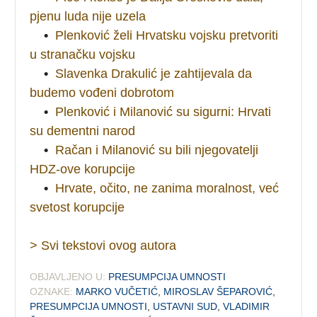
pjenu luda nije uzela
•
Plenković želi Hrvatsku vojsku pretvoriti
u stranačku vojsku
•
Slavenka Drakulić je zahtijevala da
budemo vođeni dobrotom
•
Plenković i Milanović su sigurni: Hrvati
su dementni narod
•
Račan i Milanović su bili njegovatelji
HDZ-ove korupcije
•
Hrvate, očito, ne zanima moralnost, već
svetost korupcije
> Svi tekstovi ovog autora
OBJAVLJENO U:
PRESUMPCIJA UMNOSTI
OZNAKE:
MARKO VUČETIĆ
,
MIROSLAV ŠEPAROVIĆ
,
PRESUMPCIJA UMNOSTI
,
USTAVNI SUD
,
VLADIMIR