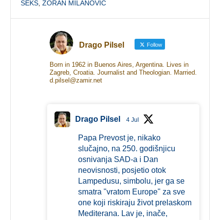
ŠEKS
,
ZORAN MILANOVIĆ
Drago Pilsel
Follow
Born in 1962 in Buenos Aires, Argentina. Lives in
Zagreb, Croatia. Journalist and Theologian. Married.
d.pilsel@zamir.net
Drago Pilsel
4 Jul
Papa Prevost je, nikako
slučajno, na 250. godišnjicu
osnivanja SAD-a i Dan
neovisnosti, posjetio otok
Lampedusu, simbolu, jer ga se
smatra "vratom Europe" za sve
one koji riskiraju život prelaskom
Mediterana. Lav je, inače,