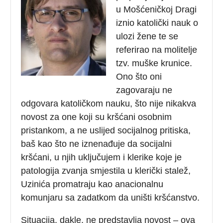
u Mošćeničkoj Dragi
iznio katolički nauk o
ulozi žene te se
referirao na molitelje
tzv. muške krunice.
Ono što oni
zagovaraju ne
odgovara katoličkom nauku, što nije nikakva
novost za one koji su kršćani osobnim
pristankom, a ne uslijed socijalnog pritiska,
baš kao što ne iznenađuje da socijalni
kršćani, u njih uključujem i klerike koje je
patologija zvanja smjestila u klerički stalež,
Uzinića promatraju kao anacionalnu
komunjaru sa zadatkom da uništi kršćanstvo.
Situacija, dakle, ne predstavlja novost – ova