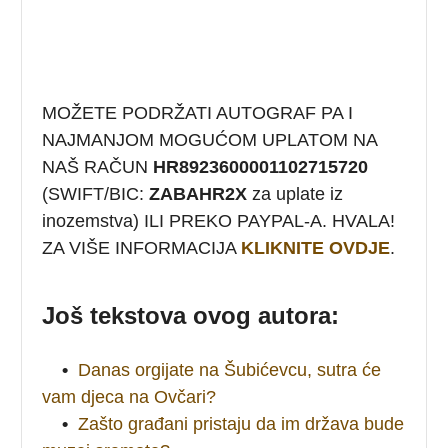
MOŽETE PODRŽATI AUTOGRAF PA I
NAJMANJOM MOGUĆOM UPLATOM NA
NAŠ RAČUN
HR8923600001102715720
(SWIFT/BIC:
ZABAHR2X
za uplate iz
inozemstva) ILI PREKO PAYPAL-A. HVALA!
ZA VIŠE INFORMACIJA
KLIKNITE OVDJE
.
Još tekstova ovog autora:
•
Danas orgijate na Šubićevcu, sutra će
vam djeca na Ovčari?
•
Zašto građani pristaju da im država bude