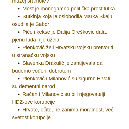
muzej sramote?
•
Most je monogamna politička prostitutka
•
Sutkinja koja je oslobodila Marka Skeju
osudila je Sabor
•
Piće i kekse je Dalija Orešković dala,
pjenu luda nije uzela
•
Plenković želi Hrvatsku vojsku pretvoriti
u stranačku vojsku
•
Slavenka Drakulić je zahtijevala da
budemo vođeni dobrotom
•
Plenković i Milanović su sigurni: Hrvati
su dementni narod
•
Račan i Milanović su bili njegovatelji
HDZ-ove korupcije
•
Hrvate, očito, ne zanima moralnost, već
svetost korupcije