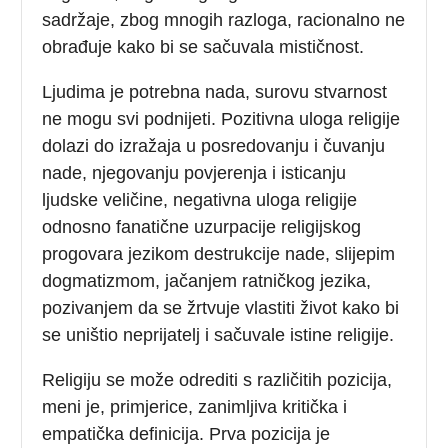
sadržaje, zbog mnogih razloga, racionalno ne
obrađuje kako bi se sačuvala mističnost.
Ljudima je potrebna nada, surovu stvarnost
ne mogu svi podnijeti. Pozitivna uloga religije
dolazi do izražaja u posredovanju i čuvanju
nade, njegovanju povjerenja i isticanju
ljudske veličine, negativna uloga religije
odnosno fanatične uzurpacije religijskog
progovara jezikom destrukcije nade, slijepim
dogmatizmom, jačanjem ratničkog jezika,
pozivanjem da se žrtvuje vlastiti život kako bi
se uništio neprijatelj i sačuvale istine religije.
Religiju se može odrediti s različitih pozicija,
meni je, primjerice, zanimljiva kritička i
empatička definicija. Prva pozicija je