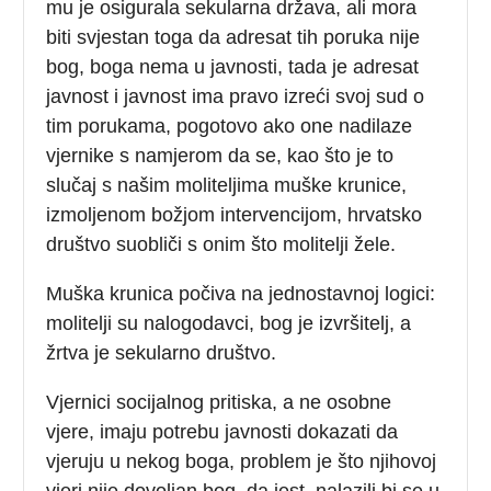
mu je osigurala sekularna država, ali mora
biti svjestan toga da adresat tih poruka nije
bog, boga nema u javnosti, tada je adresat
javnost i javnost ima pravo izreći svoj sud o
tim porukama, pogotovo ako one nadilaze
vjernike s namjerom da se, kao što je to
slučaj s našim moliteljima muške krunice,
izmoljenom božjom intervencijom, hrvatsko
društvo suobliči s onim što molitelji žele.
Muška krunica počiva na jednostavnoj logici:
molitelji su nalogodavci, bog je izvršitelj, a
žrtva je sekularno društvo.
Vjernici socijalnog pritiska, a ne osobne
vjere, imaju potrebu javnosti dokazati da
vjeruju u nekog boga, problem je što njihovoj
vjeri nije dovoljan bog, da jest, nalazili bi se u