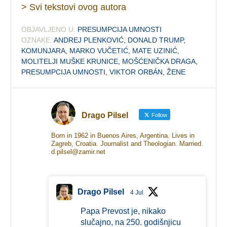
> Svi tekstovi ovog autora
OBJAVLJENO U:
PRESUMPCIJA UMNOSTI
OZNAKE:
ANDREJ PLENKOVIĆ
,
DONALD TRUMP
,
KOMUNJARA
,
MARKO VUČETIĆ
,
MATE UZINIĆ
,
MOLITELJI MUŠKE KRUNICE
,
MOŠĆENIČKA DRAGA
,
PRESUMPCIJA UMNOSTI
,
VIKTOR ORBÁN
,
ŽENE
Drago Pilsel
Follow
Born in 1962 in Buenos Aires, Argentina. Lives in
Zagreb, Croatia. Journalist and Theologian. Married.
d.pilsel@zamir.net
Drago Pilsel
4 Jul
Papa Prevost je, nikako
slučajno, na 250. godišnjicu