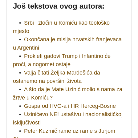
Još tekstova ovog autora:
•
Srbi i zločin u Komiću kao teološko
mjesto
•
Okončana je misija hrvatskih franjevaca
u Argentini
•
Prokleti gadovi Trump i Infantino će
proći, a nogomet ostaje
•
Valja čitati Željka Mardešića da
ostanemo na površini života
•
A što da je Mate Uzinić molio s nama za
žrtve u Komiću?
•
Gospa od HVO-a i HR Herceg-Bosne
•
Uzinićevo NE! ustaštvu i nacionalističkoj
isključivosti
•
Peter Kuzmič rame uz rame s Jurjom