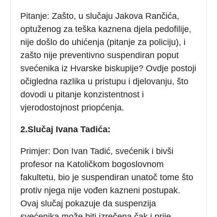
Pitanje: Zašto, u slučaju Jakova Rančića,
optuženog za teška kaznena djela pedofilije,
nije došlo do uhićenja (pitanje za policiju), i
zašto nije preventivno suspendiran poput
svećenika iz Hvarske biskupije? Ovdje postoji
očigledna razlika u pristupu i djelovanju, što
dovodi u pitanje konzistentnost i
vjerodostojnost priopćenja.
2.Slučaj Ivana Tadića:
Primjer: Don Ivan Tadić, svećenik i bivši
profesor na Katoličkom bogoslovnom
fakultetu, bio je suspendiran unatoč tome što
protiv njega nije vođen kazneni postupak.
Ovaj slučaj pokazuje da suspenzija
svećenika može biti izrečena čak i prije