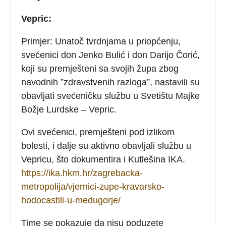
Vepric:
Primjer: Unatoč tvrdnjama u priopćenju,
svećenici don Jenko Bulić i don Darijo Čorić,
koji su premješteni sa svojih župa zbog
navodnih ”zdravstvenih razloga”, nastavili su
obavljati svećeničku službu u Svetištu Majke
Božje Lurdske – Vepric.
Ovi svećenici, premješteni pod izlikom
bolesti, i dalje su aktivno obavljali službu u
Vepricu, što dokumentira i Kutlešina IKA.
https://ika.hkm.hr/zagrebacka-
metropolija/vjernici-zupe-kravarsko-
hodocastili-u-medugorje/
Time se pokazuje da nisu poduzete