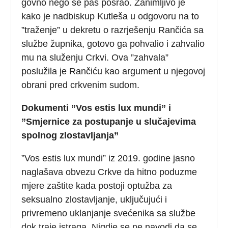
govno nego se pas posrao. Zanimljivo je
kako je nadbiskup Kutleša u odgovoru na to
”traženje” u dekretu o razrješenju Rančića sa
službe župnika, gotovo ga pohvalio i zahvalio
mu na služenju Crkvi. Ova ”zahvala”
poslužila je Rančiću kao argument u njegovoj
obrani pred crkvenim sudom.
Dokumenti ”Vos estis lux mundi” i
”Smjernice za postupanje u slučajevima
spolnog zlostavljanja”
”Vos estis lux mundi” iz 2019. godine jasno
naglašava obvezu Crkve da hitno poduzme
mjere zaštite kada postoji optužba za
seksualno zlostavljanje, uključujući i
privremeno uklanjanje svećenika sa službe
dok traje istraga. Nigdje se ne navodi da se