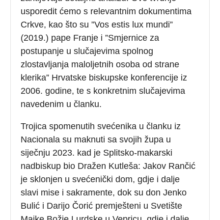
usporedit ćemo s relevantnim dokumentima
Crkve, kao što su ”Vos estis lux mundi”
(2019.) pape Franje i ”Smjernice za
postupanje u slučajevima spolnog
zlostavljanja maloljetnih osoba od strane
klerika” Hrvatske biskupske konferencije iz
2006. godine, te s konkretnim slučajevima
navedenim u članku.
Trojica spomenutih svećenika u članku iz
Nacionala su maknuti sa svojih župa u
siječnju 2023. kad je Splitsko-makarski
nadbiskup bio Dražen Kutleša: Jakov Rančić
je sklonjen u svećenički dom, gdje i dalje
slavi mise i sakramente, dok su don Jenko
Bulić i Darijo Čorić premješteni u Svetište
Majke Božje Lurdske u Vepricu, gdje i dalje