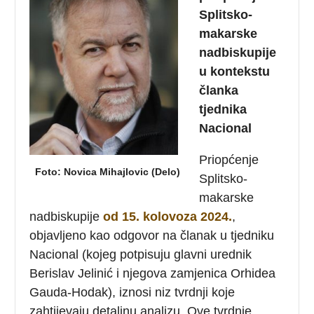
Splitsko-
makarske
nadbiskupije
u kontekstu
članka
tjednika
Nacional
Priopćenje
Foto: Novica Mihajlovic (Delo)
Splitsko-
makarske
nadbiskupije
od 15. kolovoza 2024.
,
objavljeno kao odgovor na članak u tjedniku
Nacional (kojeg potpisuju glavni urednik
Berislav Jelinić i njegova zamjenica Orhidea
Gauda-Hodak), iznosi niz tvrdnji koje
zahtijevaju detaljnu analizu. Ove tvrdnje