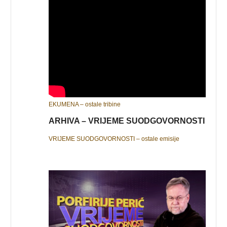
EKUMENA – ostale tribine
ARHIVA – VRIJEME SUODGOVORNOSTI
VRIJEME SUODGOVORNOSTI – ostale emisije