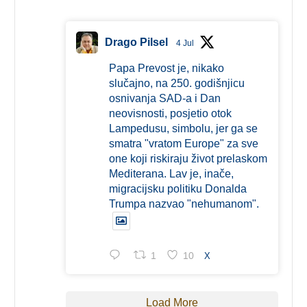
Drago Pilsel
4 Jul
Papa Prevost je, nikako
slučajno, na 250. godišnjicu
osnivanja SAD-a i Dan
neovisnosti, posjetio otok
Lampedusu, simbolu, jer ga se
smatra "vratom Europe" za sve
one koji riskiraju život prelaskom
Mediterana. Lav je, inače,
migracijsku politiku Donalda
Trumpa nazvao "nehumanom".
1
10
X
Load More