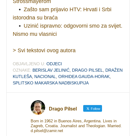
Strossmayerom
•
Zašto sam prijavio HTV: Hrvati i Srbi
istorodna su braća
•
Uzinić ispravno: odgovorni smo za svijet.
Nismo mu vlasnici
> Svi tekstovi ovog autora
OBJAVLJENO U:
ODJECI
OZNAKE:
BERISLAV JELINIĆ
,
DRAGO PILSEL
,
DRAŽEN
KUTLEŠA
,
NACIONAL
,
ORHIDEA GAUDA-HORAK
,
SPLITSKO MAKARSKA NADBISKUPIJA
Drago Pilsel
Follow
Born in 1962 in Buenos Aires, Argentina. Lives in
Zagreb, Croatia. Journalist and Theologian. Married.
d.pilsel@zamir.net