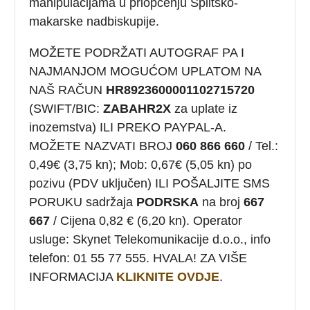
manipulacijama u priopćenju Splitsko-
makarske nadbiskupije.
MOŽETE PODRŽATI AUTOGRAF PA I
NAJMANJOM MOGUĆOM UPLATOM NA
NAŠ RAČUN
HR8923600001102715720
(SWIFT/BIC:
ZABAHR2X
za uplate iz
inozemstva) ILI PREKO PAYPAL-A.
MOŽETE NAZVATI BROJ
060 866 660
/ Tel.:
0,49€ (3,75 kn); Mob: 0,67€ (5,05 kn) po
pozivu (PDV uključen) ILI POŠALJITE SMS
PORUKU sadržaja
PODRSKA
na broj
667
667
/ Cijena 0,82 € (6,20 kn). Operator
usluge: Skynet Telekomunikacije d.o.o., info
telefon: 01 55 77 555. HVALA! ZA VIŠE
INFORMACIJA
KLIKNITE OVDJE
.