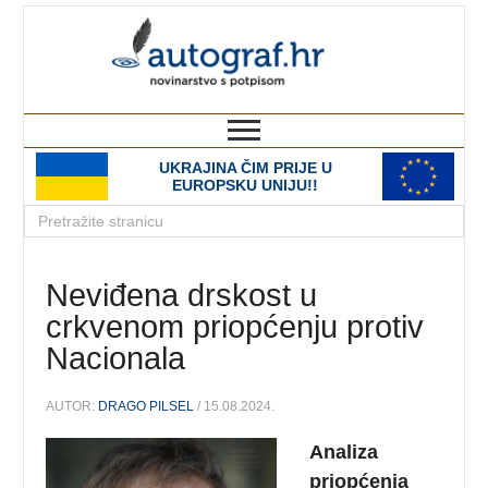
autograf.hr
novinarstvo s potpisom
UKRAJINA ČIM PRIJE U
EUROPSKU UNIJU!!
Neviđena drskost u
crkvenom priopćenju protiv
Nacionala
AUTOR:
DRAGO PILSEL
/ 15.08.2024.
Analiza
priopćenja