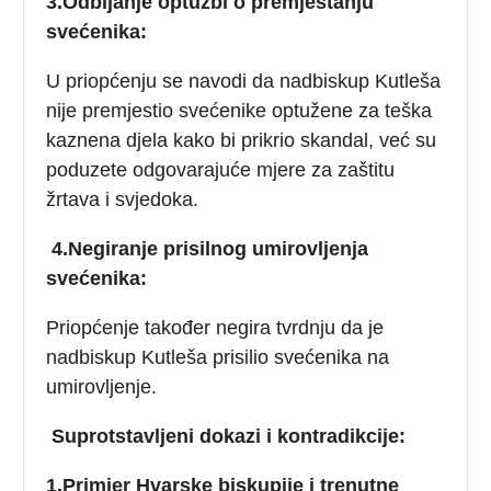
3.Odbijanje optužbi o premještanju
svećenika:
U priopćenju se navodi da nadbiskup Kutleša
nije premjestio svećenike optužene za teška
kaznena djela kako bi prikrio skandal, već su
poduzete odgovarajuće mjere za zaštitu
žrtava i svjedoka.
4.Negiranje prisilnog umirovljenja
svećenika:
Priopćenje također negira tvrdnju da je
nadbiskup Kutleša prisilio svećenika na
umirovljenje.
Suprotstavljeni dokazi i kontradikcije:
1.Primjer Hvarske biskupije i trenutne