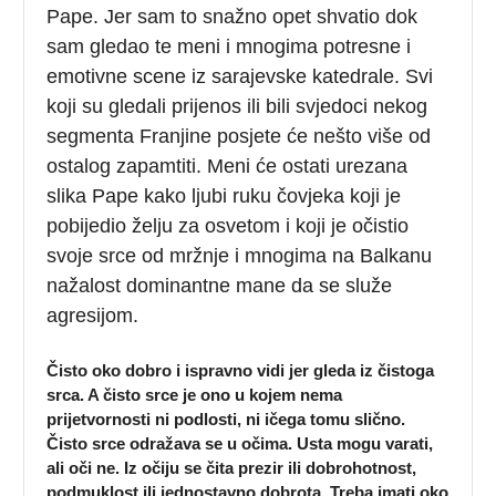
Pape. Jer sam to snažno opet shvatio dok
sam gledao te meni i mnogima potresne i
emotivne scene iz sarajevske katedrale. Svi
koji su gledali prijenos ili bili svjedoci nekog
segmenta Franjine posjete će nešto više od
ostalog zapamtiti. Meni će ostati urezana
slika Pape kako ljubi ruku čovjeka koji je
pobijedio želju za osvetom i koji je očistio
svoje srce od mržnje i mnogima na Balkanu
nažalost dominantne mane da se služe
agresijom.
Čisto oko dobro i ispravno vidi jer gleda iz čistoga
srca. A čisto srce je ono u kojem nema
prijetvornosti ni podlosti, ni ičega tomu slično.
Čisto srce odražava se u očima. Usta mogu varati,
ali oči ne. Iz očiju se čita prezir ili dobrohotnost,
podmuklost ili jednostavno dobrota. Treba imati oko