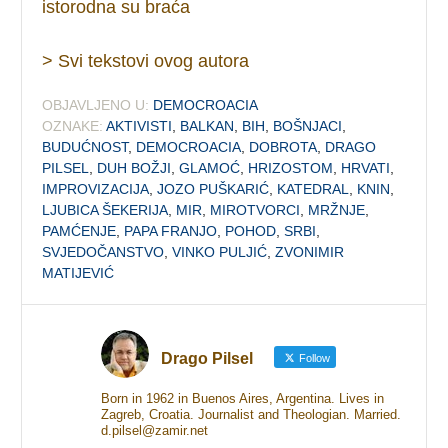
istorodna su braća
> Svi tekstovi ovog autora
OBJAVLJENO U:
DEMOCROACIA
OZNAKE:
AKTIVISTI
,
BALKAN
,
BIH
,
BOŠNJACI
,
BUDUĆNOST
,
DEMOCROACIA
,
DOBROTA
,
DRAGO
PILSEL
,
DUH BOŽJI
,
GLAMOĆ
,
HRIZOSTOM
,
HRVATI
,
IMPROVIZACIJA
,
JOZO PUŠKARIĆ
,
KATEDRAL
,
KNIN
,
LJUBICA ŠEKERIJA
,
MIR
,
MIROTVORCI
,
MRŽNJE
,
PAMĆENJE
,
PAPA FRANJO
,
POHOD
,
SRBI
,
SVJEDOČANSTVO
,
VINKO PULJIĆ
,
ZVONIMIR
MATIJEVIĆ
Drago Pilsel
Follow
Born in 1962 in Buenos Aires, Argentina. Lives in
Zagreb, Croatia. Journalist and Theologian. Married.
d.pilsel@zamir.net