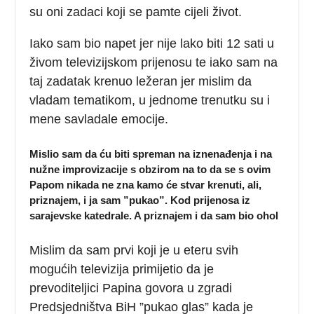
su oni zadaci koji se pamte cijeli život.
Iako sam bio napet jer nije lako biti 12 sati u
živom televizijskom prijenosu te iako sam na
taj zadatak krenuo ležeran jer mislim da
vladam tematikom, u jednome trenutku su i
mene savladale emocije.
Mislio sam da ću biti spreman na iznenađenja i na
nužne improvizacije s obzirom na to da se s ovim
Papom nikada ne zna kamo će stvar krenuti, ali,
priznajem, i ja sam ”pukao”. Kod prijenosa iz
sarajevske katedrale. A priznajem i da sam bio ohol
Mislim da sam prvi koji je u eteru svih
mogućih televizija primijetio da je
prevoditeljici Papina govora u zgradi
Predsjedništva BiH ”pukao glas” kada je