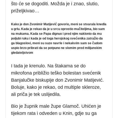
što će se dogoditi. Možda je i znao, slutio,
priželjkivao…
Kako je don Zvonimir Matijević govorio, meni se stvarala knedla
u grlu. Kada je rekao da je u srcu oprostio mučiteljima, bio sam
na mukama. Kada se Papa dignuo i pred njim naklonio da mu
poljubi ruku i kada je od toga herojskog svećenika zatražio da
ga blagoslovi, meni su suze navrle i nekakvim sam se čudom
uspio brzo pribrati da se potpuno ne slomim pred milijunskim
gledateljstvom
I tada je krenulo. Na štakama se do
mikrofona približio teško bolestan svećenik
Banjalučke biskupije don Zvonimir Matijević.
Boluje, kako je rekao, od multiple skleroze,
ali priča je tek uslijedila.
Bio je župnik male župe Glamoč. Uhićen je
tijekom rata i odveden u Knin, gdje su ga