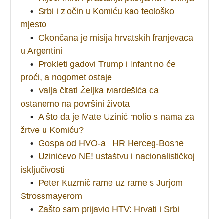
•
Srbi i zločin u Komiću kao teološko
mjesto
•
Okončana je misija hrvatskih franjevaca
u Argentini
•
Prokleti gadovi Trump i Infantino će
proći, a nogomet ostaje
•
Valja čitati Željka Mardešića da
ostanemo na površini života
•
A što da je Mate Uzinić molio s nama za
žrtve u Komiću?
•
Gospa od HVO-a i HR Herceg-Bosne
•
Uzinićevo NE! ustaštvu i nacionalističkoj
isključivosti
•
Peter Kuzmič rame uz rame s Jurjom
Strossmayerom
•
Zašto sam prijavio HTV: Hrvati i Srbi