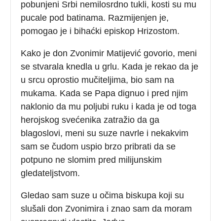
pobunjeni Srbi nemilosrdno tukli, kosti su mu
pucale pod batinama. Razmijenjen je,
pomogao je i bihaćki episkop Hrizostom.
Kako je don Zvonimir Matijević govorio, meni
se stvarala knedla u grlu. Kada je rekao da je
u srcu oprostio mučiteljima, bio sam na
mukama. Kada se Papa dignuo i pred njim
naklonio da mu poljubi ruku i kada je od toga
herojskog svećenika zatražio da ga
blagoslovi, meni su suze navrle i nekakvim
sam se čudom uspio brzo pribrati da se
potpuno ne slomim pred milijunskim
gledateljstvom.
Gledao sam suze u očima biskupa koji su
slušali don Zvonimira i znao sam da moram