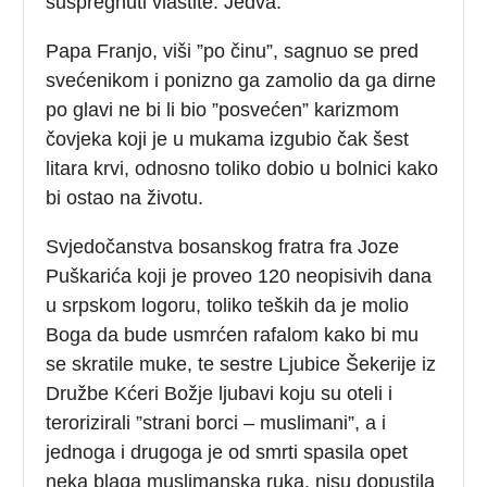
suspregnuti vlastite. Jedva.
Papa Franjo, viši ”po činu”, sagnuo se pred
svećenikom i ponizno ga zamolio da ga dirne
po glavi ne bi li bio ”posvećen” karizmom
čovjeka koji je u mukama izgubio čak šest
litara krvi, odnosno toliko dobio u bolnici kako
bi ostao na životu.
Svjedočanstva bosanskog fratra fra Joze
Puškarića koji je proveo 120 neopisivih dana
u srpskom logoru, toliko teških da je molio
Boga da bude usmrćen rafalom kako bi mu
se skratile muke, te sestre Ljubice Šekerije iz
Družbe Kćeri Božje ljubavi koju su oteli i
terorizirali ”strani borci – muslimani”, a i
jednoga i drugoga je od smrti spasila opet
neka blaga muslimanska ruka, nisu dopustila