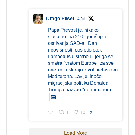
Drago Pilsel
4 Jul
Papa Prevost je, nikako
slučajno, na 250. godišnjicu
osnivanja SAD-a i Dan
neovisnosti, posjetio otok
Lampedusu, simbolu, jer ga se
smatra "vratom Europe" za sve
one koji riskiraju život prelaskom
Mediterana. Lav je, inače,
migracijsku politiku Donalda
Trumpa nazvao "nehumanom".
1
10
X
Load More