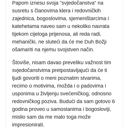
Papom iznesu svoja ”svjedočanstva” na
susretu s članovima klera i redovničkih
zajednica, bogoslovima, sjemeništarcima i
katehetama naveo sam u nekoliko navrata
tijekom cijeloga prijenosa, ali reda radi,
mehanički, ne sluteći da će me Duh Božji
ošamariti na njemu svojstven način.
Štoviše, nisam davao preveliku važnost tim
svjedočanstvima pretpostavljajući da će ti
ljudi govoriti o meni poznatim stvarima,
recimo o motivima, možda i o padovima i
usponima u življenju svećeničkog, odnosno
redovničkog poziva. Budući da sam gotovo 6
godina proveo u samostanima i bogosloviji,
mislio sam da me malo toga može
impresionirati.