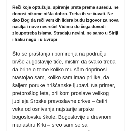
Reči koje optužuju, upiranje prsta prema susedu, ne
donosi nikome ništa dobro. Treba ih se čuvati. Ne
dao Bog da reči verskih lidera budu izgovor za nova
nasilja i nove nesreće! Vidimo do čega dovodi
zloupotreba islama. Stradaju nevini, ne samo u Siriji
i Iraku nego i u Evropi
Što se praštanja i pomirenja na području
bivše Jugoslavije tiče, mislim da svako treba
da brine o tome koliko mu sâm doprinosi.
Nastojao sam, koliko sam imao prilike, da
šaljem poruke hrišćanske ljubavi. Na primer,
pretprošlog leta, prilikom proslave velikog
jubileja Srpske pravoslavne crkve – četiri
veka od osnivanja najstarije srpske
bogoslovske škole, Bogoslovije u drevnom
manastiru Krki – sreo sam se sa