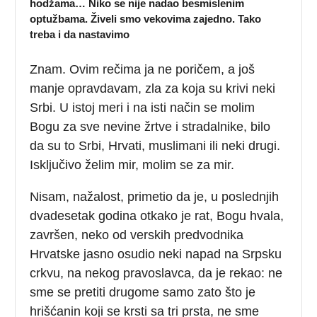
hodžama… Niko se nije nadao besmislenim
optužbama. Živeli smo vekovima zajedno. Tako
treba i da nastavimo
Znam. Ovim rečima ja ne poričem, a još
manje opravdavam, zla za koja su krivi neki
Srbi. U istoj meri i na isti način se molim
Bogu za sve nevine žrtve i stradalnike, bilo
da su to Srbi, Hrvati, muslimani ili neki drugi.
Isključivo želim mir, molim se za mir.
Nisam, nažalost, primetio da je, u poslednjih
dvadesetak godina otkako je rat, Bogu hvala,
završen, neko od verskih predvodnika
Hrvatske jasno osudio neki napad na Srpsku
crkvu, na nekog pravoslavca, da je rekao: ne
sme se pretiti drugome samo zato što je
hrišćanin koji se krsti sa tri prsta, ne sme