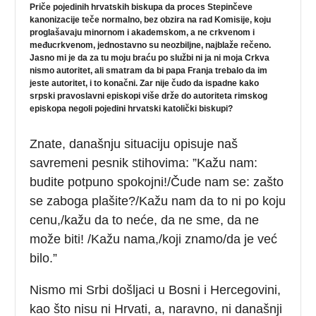
Priče pojedinih hrvatskih biskupa da proces Stepinčeve
kanonizacije teče normalno, bez obzira na rad Komisije, koju
proglašavaju minornom i akademskom, a ne crkvenom i
međucrkvenom, jednostavno su neozbiljne, najblaže rečeno.
Jasno mi je da za tu moju braću po službi ni ja ni moja Crkva
nismo autoritet, ali smatram da bi papa Franja trebalo da im
jeste autoritet, i to konačni. Zar nije čudo da ispadne kako
srpski pravoslavni episkopi više drže do autoriteta rimskog
episkopa negoli pojedini hrvatski katolički biskupi?
Znate, današnju situaciju opisuje naš
savremeni pesnik stihovima: ”Kažu nam:
budite potpuno spokojni!/Čude nam se: zašto
se zaboga plašite?/Kažu nam da to ni po koju
cenu,/kažu da to neće, da ne sme, da ne
može biti! /Kažu nama,/koji znamo/da je već
bilo.”
Nismo mi Srbi došljaci u Bosni i Hercegovini,
kao što nisu ni Hrvati, a, naravno, ni današnji