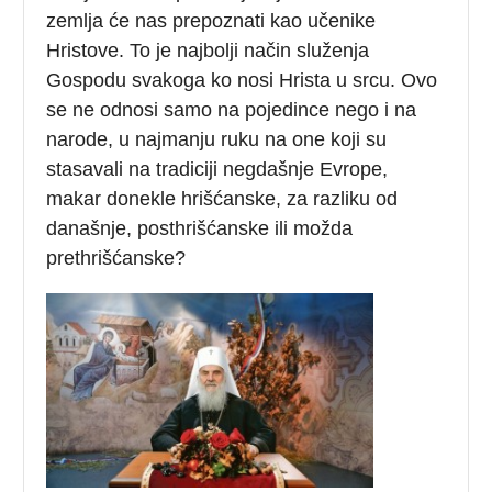
zemlja će nas prepoznati kao učenike
Hristove. To je najbolji način služenja
Gospodu svakoga ko nosi Hrista u srcu. Ovo
se ne odnosi samo na pojedince nego i na
narode, u najmanju ruku na one koji su
stasavali na tradiciji negdašnje Evrope,
makar donekle hrišćanske, za razliku od
današnje, posthrišćanske ili možda
prethrišćanske?