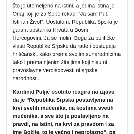
što je utemeljeno na istini, a jedina istina je
Onaj koji je za Sebe rekao: ”Ja sam Put,
Istina i Život”. Uostalom, Republika Spska je i
garant opstanka Hrvatâ u Bosni i
Hercegovini. Ja se molim Bogu za političke
vlasti Republike Srpske da rade i postupaju
hrišćanski, kako prema svojim sunarodnicima
tako i prema njenim žiteljima koji nisu ni
pravoslavne veroispovesti ni srpske
narodnosti.
Kardinal Puljić osobito reagira na izjavu
da je ”Republika Srpska postavljena na
krvi svetih mučenika, na kostima svetih
mučenika, a sve što je postavljeno na
pravdi, na istini, na krvi za pravdom i za
ime Božije, to je večno i neprolazno”, pa