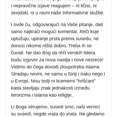
i nepravične izjave reagujem – ni lično, ni
sinodski, ni u ravni naše Informativne službe.
I ovde ću, odgovarajući na Vaše pitanje, dati
samo najkraći mogući komentar. Reči koje
optužuju, upiranje prsta prema susedu, ne
donosi nikome ništa dobro. Treba ih se
čuvati. Ne dao Bog da reči verskih lidera
budu izgovor za nova nasilja i nove nesreće!
Vidimo do čega dovodi zloupotreba islama.
Stradaju nevini, ne samo u Siriji i Iraku nego i
u Evropi. Nisu bolji ni licemerni ”hrišćani”
kada stavljaju znak jednakosti između
terorizma i islama kao religije.
U Boga verujemo, susedi smo, naši vernici
su susedi, negde vrata do vrata. Ne gledamo