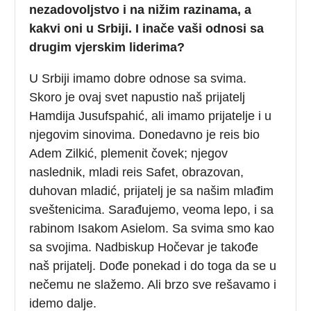
nezadovoljstvo i na nižim razinama, a
kakvi oni u Srbiji. I inače vaši odnosi sa
drugim vjerskim liderima?
U Srbiji imamo dobre odnose sa svima.
Skoro je ovaj svet napustio naš prijatelj
Hamdija Jusufspahić, ali imamo prijatelje i u
njegovim sinovima. Donedavno je reis bio
Adem Zilkić, plemenit čovek; njegov
naslednik, mladi reis Safet, obrazovan,
duhovan mladić, prijatelj je sa našim mlađim
sveštenicima. Sarađujemo, veoma lepo, i sa
rabinom Isakom Asielom. Sa svima smo kao
sa svojima. Nadbiskup Hočevar je takođe
naš prijatelj. Dođe ponekad i do toga da se u
nečemu ne slažemo. Ali brzo sve rešavamo i
idemo dalje.