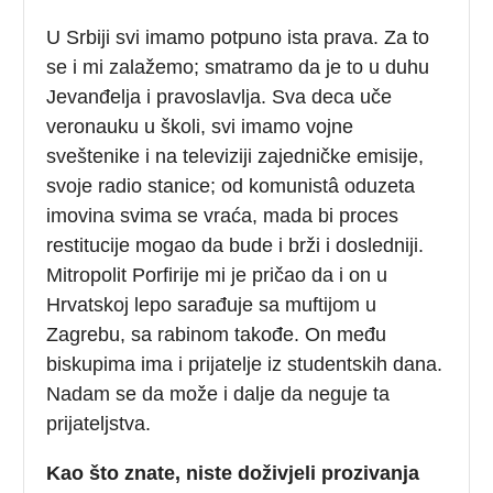
U Srbiji svi imamo potpuno ista prava. Za to
se i mi zalažemo; smatramo da je to u duhu
Jevanđelja i pravoslavlja. Sva deca uče
veronauku u školi, svi imamo vojne
sveštenike i na televiziji zajedničke emisije,
svoje radio stanice; od komunistâ oduzeta
imovina svima se vraća, mada bi proces
restitucije mogao da bude i brži i dosledniji.
Mitropolit Porfirije mi je pričao da i on u
Hrvatskoj lepo sarađuje sa muftijom u
Zagrebu, sa rabinom takođe. On među
biskupima ima i prijatelje iz studentskih dana.
Nadam se da može i dalje da neguje ta
prijateljstva.
Kao što znate, niste doživjeli prozivanja