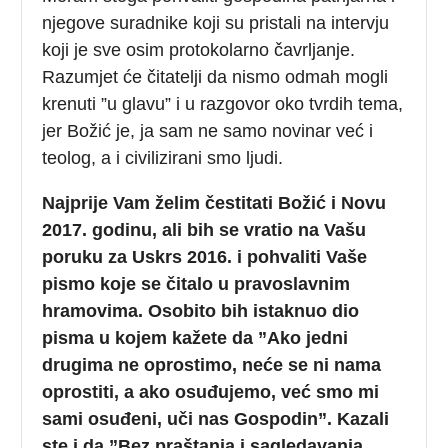
njegove suradnike koji su pristali na intervju
koji je sve osim protokolarno čavrljanje.
Razumjet će čitatelji da nismo odmah mogli
krenuti ”u glavu” i u razgovor oko tvrdih tema,
jer Božić je, ja sam ne samo novinar već i
teolog, a i civilizirani smo ljudi.
Najprije Vam želim čestitati Božić i Novu
2017. godinu, ali bih se vratio na Vašu
poruku za Uskrs 2016. i pohvaliti Vaše
pismo koje se čitalo u pravoslavnim
hramovima. Osobito bih istaknuo dio
pisma u kojem kažete da ”Ako jedni
drugima ne oprostimo, neće se ni nama
oprostiti, a ako osuđujemo, već smo mi
sami osuđeni, uči nas Gospodin”. Kazali
ste i da ”Bez praštanja i sagledavanja