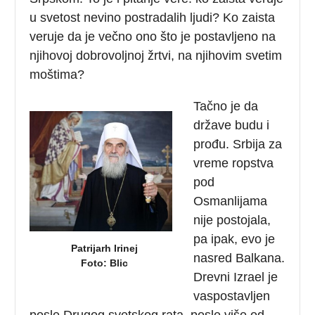
u svetost nevino postradalih ljudi? Ko zaista
veruje da je večno ono što je postavljeno na
njihovoj dobrovoljnoj žrtvi, na njihovim svetim
moštima?
Tačno je da
države budu i
prođu. Srbija za
vreme ropstva
pod
Osmanlijama
nije postojala,
pa ipak, evo je
Patrijarh Irinej
nasred Balkana.
Foto: Blic
Drevni Izrael je
vaspostavljen
posle Drugog svetskog rata, posle više od