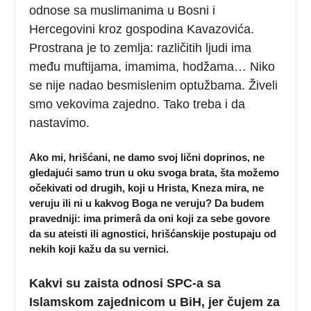
odnose sa muslimanima u Bosni i
Hercegovini kroz gospodina Kavazovića.
Prostrana je to zemlja: različitih ljudi ima
među muftijama, imamima, hodžama… Niko
se nije nadao besmislenim optužbama. Živeli
smo vekovima zajedno. Tako treba i da
nastavimo.
Ako mi, hrišćani, ne damo svoj lični doprinos, ne
gledajući samo trun u oku svoga brata, šta možemo
očekivati od drugih, koji u Hrista, Kneza mira, ne
veruju ili ni u kakvog Boga ne veruju? Da budem
pravedniji: ima primerâ da oni koji za sebe govore
da su ateisti ili agnostici, hrišćanskije postupaju od
nekih koji kažu da su vernici.
Kakvi su zaista odnosi SPC-a sa
Islamskom zajednicom u BiH, jer čujem za