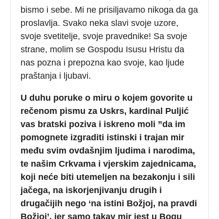
bismo i sebe. Mi ne prisiljavamo nikoga da ga
proslavlja. Svako neka slavi svoje uzore,
svoje svetitelje, svoje pravednike! Sa svoje
strane, molim se Gospodu Isusu Hristu da
nas pozna i prepozna kao svoje, kao ljude
praštanja i ljubavi.
U duhu poruke o miru o kojem govorite u
rečenom pismu za Uskrs, kardinal Puljić
vas b
ratski poziva i iskreno moli ”da im
pomognete izgraditi istinski i trajan mir
među svim ovdašnjim ljudima i narodima,
te našim Crkvama i vjerskim zajednicama,
koji neće biti utemeljen na bezakonju i sili
jačega, na iskorjenjivanju drugih i
drugačijih nego ‘na istini Božjoj, na pravdi
Božjoj’, jer samo takav mir jest u Bogu