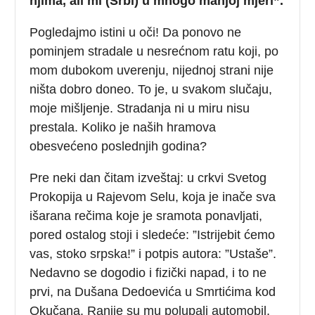
njima, ali mi (Srbi) u mnogo manjoj mjeri”.
Pogledajmo istini u oči! Da ponovo ne
pominjem stradale u nesrećnom ratu koji, po
mom dubokom uverenju, nijednoj strani nije
ništa dobro doneo. To je, u svakom slučaju,
moje mišljenje. Stradanja ni u miru nisu
prestala. Koliko je naših hramova
obesvećeno poslednjih godina?
Pre neki dan čitam izveštaj: u crkvi Svetog
Prokopija u Rajevom Selu, koja je inače sva
išarana rečima koje je sramota ponavljati,
pored ostalog stoji i sledeće: ”Istrijebit ćemo
vas, stoko srpska!” i potpis autora: ”Ustaše”.
Nedavno se dogodio i fizički napad, i to ne
prvi, na Dušana Dedoevića u Smrtićima kod
Okučana. Ranije su mu polupali automobil,