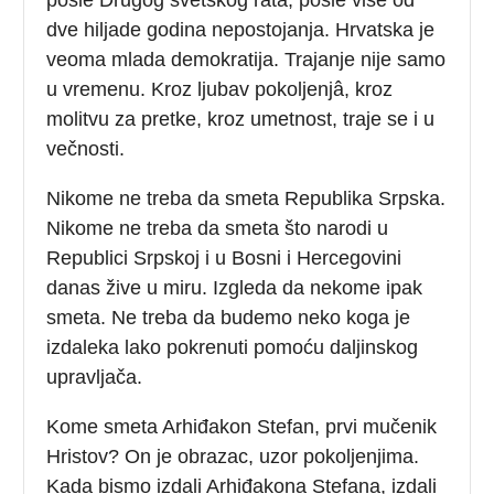
dve hiljade godina nepostojanja. Hrvatska je
veoma mlada demokratija. Trajanje nije samo
u vremenu. Kroz ljubav pokoljenjâ, kroz
molitvu za pretke, kroz umetnost, traje se i u
večnosti.
Nikome ne treba da smeta Republika Srpska.
Nikome ne treba da smeta što narodi u
Republici Srpskoj i u Bosni i Hercegovini
danas žive u miru. Izgleda da nekome ipak
smeta. Ne treba da budemo neko koga je
izdaleka lako pokrenuti pomoću daljinskog
upravljača.
Kome smeta Arhiđakon Stefan, prvi mučenik
Hristov? On je obrazac, uzor pokoljenjima.
Kada bismo izdali Arhiđakona Stefana, izdali