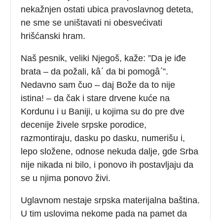
nekažnjen ostati ubica pravoslavnog deteta,
ne sme se uništavati ni obesvećivati
hrišćanski hram.
Naš pesnik, veliki Njegoš, kaže: ”Da je iđe
brata – da požali, kâʹ da bi pomogâʹ”.
Nedavno sam čuo – daj Bože da to nije
istina! – da čak i stare drvene kuće na
Kordunu i u Baniji, u kojima su do pre dve
decenije živele srpske porodice,
razmontiraju, dasku po dasku, numerišu i,
lepo složene, odnose nekuda dalje, gde Srba
nije nikada ni bilo, i ponovo ih postavljaju da
se u njima ponovo živi.
Uglavnom nestaje srpska materijalna baština.
U tim uslovima nekome pada na pamet da