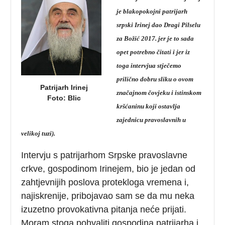
je blakopokojni patrijarh
srpski Irinej dao Dragi Pilselu
za Božić 2017. jer je to sada
opet potrebno čitati i jer iz
toga intervjua stječemo
prilično dobru sliku o ovom
Patrijarh Irinej
značajnom čovjeku i istinskom
Foto: Blic
kršćaninu koji ostavlja
zajednicu pravoslavnih u
velikoj tuzi).
Intervju s patrijarhom Srpske pravoslavne
crkve, gospodinom Irinejem, bio je jedan od
zahtjevnijih poslova protekloga vremena i,
najiskrenije, pribojavao sam se da mu neka
izuzetno provokativna pitanja neće prijati.
Moram stoga pohvaliti gospodina patrijarha i