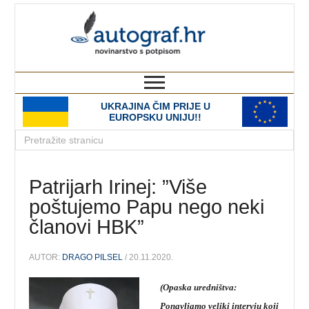
autograf.hr
novinarstvo s potpisom
UKRAJINA ČIM PRIJE U
EUROPSKU UNIJU!!
Patrijarh Irinej: ”Više
poštujemo Papu nego neki
članovi HBK”
AUTOR:
DRAGO PILSEL
/ 20.11.2020.
(Opaska uredništva:
Ponavljamo veliki intervju koji