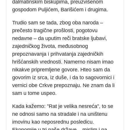
dalmatinskim biskupima, preuzvišenom
gospodom Puljićem, Barišićem i drugima.
Trudio sam se tada, zbog oba naroda –
prečesto tragične prošlosti, pogotovu
nedavne – da uputim reči bratske ljubavi,
zajedničkog života, međusobnog
prepoznavanja i prihvatanja zajedničkih
hrišćanskih vrednosti. Namerno nisam imao
nikakve pripremljene govore. Hteo sam da
govorim iz srca, iz duše, i da to sagovornici i
vernici obe Crkve prepoznaju. Ne znam da li
sam u tome uspeo.
Kada kažemo: ”Rat je velika nesreća”, to se
ne odnosi samo na stradale i na uništenu
imovinu kao neposrednu posledicu.
Ekonomije u tri naše države – mislim i na