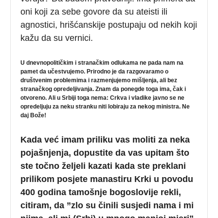
oni koji za sebe govore da su ateisti ili
agnostici, hrišćanskije postupaju od nekih koji
kažu da su vernici.
U dnevnopolitičkim i stranačkim odlukama ne pada nam na
pamet da učestvujemo. Prirodno je da razgovaramo o
društvenim problemima i razmenjujemo mišljenja, ali bez
stranačkog opredeljivanja. Znam da ponegde toga ima, čak i
otvoreno. Ali u Srbiji toga nema: Crkva i vladike javno se ne
opredeljuju za neku stranku niti lobiraju za nekog ministra. Ne
daj Bože!
Kada već imam priliku vas moliti za neka
pojašnjenja, dopustite da vas upitam što
ste točno željeli kazati kada ste preklani
prilikom posjete manastiru Krki u povodu
400 godina tamošnje bogoslovije rekli,
citiram, da ”zlo su činili susjedi nama i mi