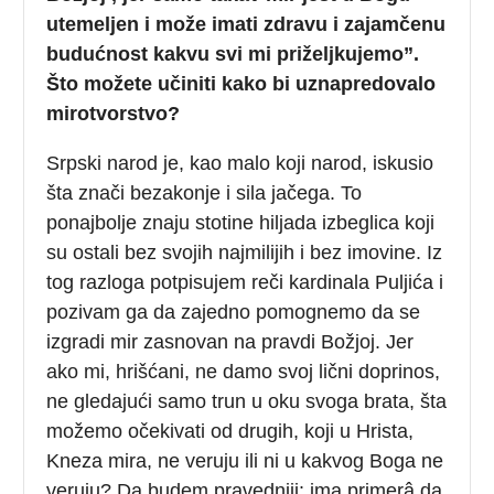
utemeljen i može imati zdravu i zajamčenu
budućnost kakvu svi mi priželjkujemo”.
Što možete učiniti kako bi uznapredovalo
mirotvorstvo?
Srpski narod je, kao malo koji narod, iskusio
šta znači bezakonje i sila jačega. To
ponajbolje znaju stotine hiljada izbeglica koji
su ostali bez svojih najmilijih i bez imovine. Iz
tog razloga potpisujem reči kardinala Puljića i
pozivam ga da zajedno pomognemo da se
izgradi mir zasnovan na pravdi Božjoj. Jer
ako mi, hrišćani, ne damo svoj lični doprinos,
ne gledajući samo trun u oku svoga brata, šta
možemo očekivati od drugih, koji u Hrista,
Kneza mira, ne veruju ili ni u kakvog Boga ne
veruju? Da budem pravedniji: ima primerâ da