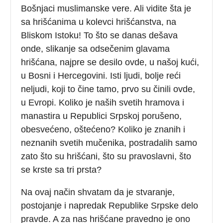
Bošnjaci muslimanske vere. Ali vidite šta je
sa hrišćanima u kolevci hrišćanstva, na
Bliskom Istoku! To što se danas dešava
onde, slikanje sa odsečenim glavama
hrišćana, najpre se desilo ovde, u našoj kući,
u Bosni i Hercegovini. Isti ljudi, bolje reći
neljudi, koji to čine tamo, prvo su činili ovde,
u Evropi. Koliko je naših svetih hramova i
manastira u Republici Srpskoj porušeno,
obesvećeno, oštećeno? Koliko je znanih i
neznanih svetih mučenika, postradalih samo
zato što su hrišćani, što su pravoslavni, što
se krste sa tri prsta?
Na ovaj način shvatam da je stvaranje,
postojanje i napredak Republike Srpske delo
pravde. A za nas hrišćane pravedno je ono