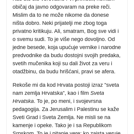
običaj da javno odgovaram na preke reči.
Mislim da to ne može nikome da donese
ništa dobro. Neki prijatelji me zbog toga
privatno kritikuju. Ali, smatram, Bog sve vidi i
o svemu sudi. To je više nego dovoljno. Od
jedne besede, koja upućuje vernike i narodne
predvodnike da budu dostojni svojih predaka,
svetih mučenika koji su dali život za veru i
otadžbinu, da budu hrišćani, pravi se afera.
Rekoše mi da kod Hrvata postoji izraz ”sveta
nam zemlja Hrvatska”, kao i film
Sveta
Hrvatska
. To je, po meni, i svojevrsna
pedagogija. Za Jerusalim i Palestinu se kaže
Sveti Grad i Sveta Zemlja. Ne misli se na
kamenje i opeke. Tako je i sa Republikom
Srpskom. To je i pitanje vere: ko zaista veruje