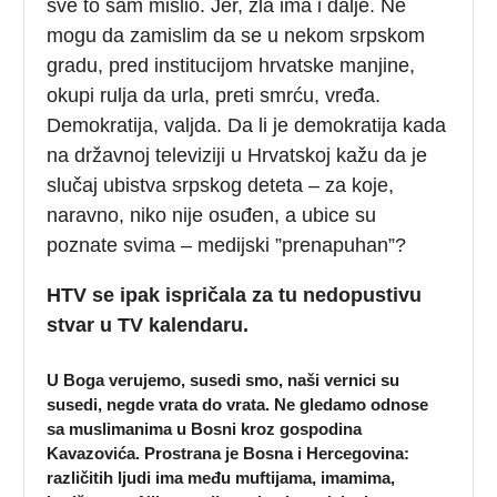
sve to sam mislio. Jer, zla ima i dalje. Ne
mogu da zamislim da se u nekom srpskom
gradu, pred institucijom hrvatske manjine,
okupi rulja da urla, preti smrću, vređa.
Demokratija, valjda. Da li je demokratija kada
na državnoj televiziji u Hrvatskoj kažu da je
slučaj ubistva srpskog deteta – za koje,
naravno, niko nije osuđen, a ubice su
poznate svima – medijski ”prenapuhan”?
HTV se ipak ispričala za tu nedopustivu
stvar u TV kalendaru.
U Boga verujemo, susedi smo, naši vernici su
susedi, negde vrata do vrata. Ne gledamo odnose
sa muslimanima u Bosni kroz gospodina
Kavazovića. Prostrana je Bosna i Hercegovina:
različitih ljudi ima među muftijama, imamima,