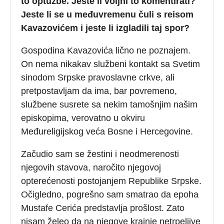
to optužbe. Jeste li voljni to komentirati?
Jeste li se u međuvremenu čuli s reisom
Kavazovićem i jeste li izgladili taj spor?
Gospodina Kavazovića lično ne poznajem.
On nema nikakav službeni kontakt sa Svetim
sinodom Srpske pravoslavne crkve, ali
pretpostavljam da ima, bar povremeno,
službene susrete sa nekim tamošnjim našim
episkopima, verovatno u okviru
Međureligijskog veća Bosne i Hercegovine.
Začudio sam se žestini i neodmerenosti
njegovih stavova, naročito njegovoj
opterećenosti postojanjem Republike Srpske.
Očigledno, pogrešno sam smatrao da epoha
Mustafe Cerića predstavlja prošlost. Zato
nisam želeo da na njegove krajnje netrpeljive