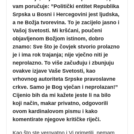
vam poručuje: ”
Politički entitet
Republika
Srpska u Bosni i Hercegovini jest ljudska,
a ne Božja tvorevina. To je zacijelo jasno i
Vašoj Svetosti. Mi kršćani, poučeni
objavljenom Božjom istinom, dobro
znamo: Sve što je čovjek stvorio prolazno
je i ima rok trajanja; nije vječno niti je
neprolazno. To više začuđuju i zbunjuju
ovakve izjave Vaše Svetosti, kao
vrhovnog autoriteta Srpske pravoslavne
crkve. Samo je Bog vječan i neprolazan!”
Cijenio bih da mi kažete jeste li na bilo
koji način, makar privatno, odgovorili
ovom kardinalovom pismu i kako
komentirate njegove kritičke riječi.
Kao što ste verovatno i Vi primetili, nemam