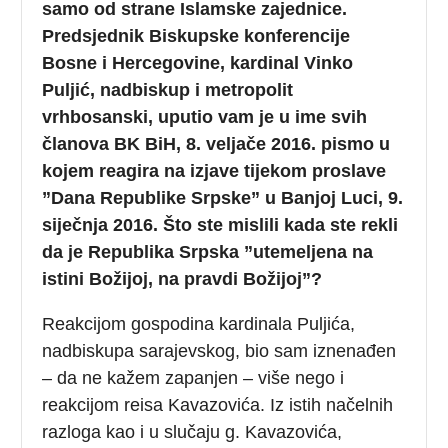
samo od strane Islamske zajednice.
Predsjednik Biskupske konferencije
Bosne i Hercegovine, kardinal Vinko
Puljić, nadbiskup i metropolit
vrhbosanski, uputio vam je u ime svih
članova BK BiH, 8. veljače 2016. pismo u
kojem reagira na izjave tijekom proslave
”Dana Republike Srpske” u Banjoj Luci, 9.
siječnja 2016. Što ste mislili kada ste rekli
da je
Republika Srpska ”utemeljena na
istini Božijoj, na pravdi Božijoj”?
Reakcijom gospodina kardinala Puljića,
nadbiskupa sarajevskog, bio sam iznenađen
– da ne kažem zapanjen – više nego i
reakcijom reisa Kavazovića. Iz istih načelnih
razloga kao i u slučaju g. Kavazovića,