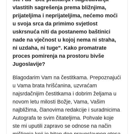
vlastitih sagrešenja prema bližnjima,
prijateljima i neprijateljima, nećemo moći
u svoja srca da primimo svjetlost
uskrsnuća niti da postanemo baštinici
nade na vječnost u kojoj nema ni straha,
ni uzdaha, ni tuge”. Kako promatrate
proces pomirenja na prostoru bivše
Jugoslavije?
Blagodarim Vam na čestitkama. Prepoznajući
u Vama brata hrišćanina, uzvraćam
najsrdačnijim čestitkama i dobrim željama u
novom letu milosti Božje, Vama, Vašim
najbližima, članovima redakcije i suradnicima
Autografa te svim čitateljima. Pohvale koje
ste mi uputili zapravo se odnose na način
mišljenja koji je bitan deo pravoslavnog etosa