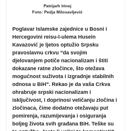
Patrijarh Irinej
Foto: Pedja Milosavljević
Poglavar Islamske zajednice u Bosni i
Hercegovini reisu-l-ulema Husein
Kavazović je ljetos optužio Srpsku
pravoslavnu crkvu ”da svojim
djelovanjem potiče nacionalizam i štiti
dokazane ratne zločince, što otežava
mogućnost suživota i izgradnje stabilnih
odnosa u BiH”. Rekao je da vaša Crkva
ohrabruje srpski nacionalizam i
isključivost, i doprinosi veličanju zločina i
zločinaca, čime dodatno otežavaju put
pomirenja, razumijevanja i osiguranja
boljeg života svih građana BiH. Teške su