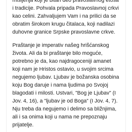
i tradicije. Pohvala pripada Pravoslavnoj crkvi
kao celini. Zahvaljujem Vam i na prilici da se
obratim širokom krugu čitalaca, koji nadilazi
duhovne granice Srpske pravoslavne crkve.
Praštanje je imperativ našeg hrišćanskog
života. Ali da bi praštanje bilo moguće,
potrebno je da, kao najdragoceniji amanet
koji nam je Hristos ostavio, u svojim srcima
negujemo ljubav. Ljubav je božanska osobina
koju Bog daruje i nama ljudima po Svojoj
blagodati i milosti. Ustvari, ”Bog je Ljubav” (I
Jov. 4, 16), a ”ljubav je od Boga” (I Jov. 4, 7).
Nju treba da negujemo i delimo sa bližnjima,
ali i sa onima koji u nama ne prepoznaju
prijatelje.