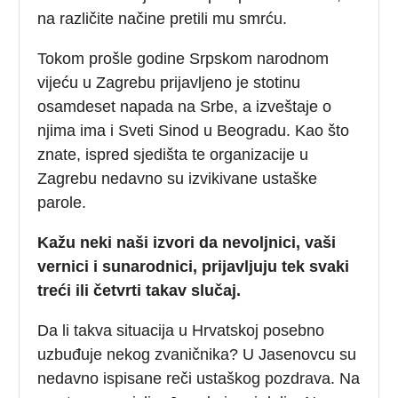
na različite načine pretili mu smrću.
Tokom prošle godine Srpskom narodnom
vijeću u Zagrebu prijavljeno je stotinu
osamdeset napada na Srbe, a izveštaje o
njima ima i Sveti Sinod u Beogradu. Kao što
znate, ispred sjedišta te organizacije u
Zagrebu nedavno su izvikivane ustaške
parole.
Kažu neki naši izvori da nevoljnici, vaši
vernici i sunarodnici, prijavljuju tek svaki
treći ili četvrti takav slučaj.
Da li takva situacija u Hrvatskoj posebno
uzbuđuje nekog zvaničnika? U Jasenovcu su
nedavno ispisane reči ustaškog pozdrava. Na