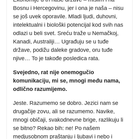
Bosnu i Hercegovinu, jer i ona je naša – nisu
se još uvek oporavile. Mladi ljudi, duhovni,
intelektualni i biološki potencijal kod svih nas
odlazi u beli svet. Sreću traže u Nemačkoj,
Kanadi, Australiji… Ugrađuju se u tuđe
države, podižu daleke gradove, oru tuđe
njive… To je takođe posledica rata.
Svejedno, rat nije onemogučio
komunikaciju, mi se, mnogi među nama,
odlično razumijemo.
Jeste. Razumemo se dobro. Jezici nam se
drugačije zovu, ali se razumemo. Navike,
mnogi običaji, svakodnevne brige, razlikuju li
se bitno? Rekao bih: ne! Po našem
medjusobnom praštanju i ljubavi i nebo i