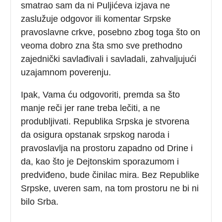
smatrao sam da ni Puljićeva izjava ne
zaslužuje odgovor ili komentar Srpske
pravoslavne crkve, posebno zbog toga što on
veoma dobro zna šta smo sve prethodno
zajednički savlađivali i savladali, zahvaljujući
uzajamnom poverenju.
Ipak, Vama ću odgovoriti, premda sa što
manje reči jer rane treba lečiti, a ne
produbljivati. Republika Srpska je stvorena
da osigura opstanak srpskog naroda i
pravoslavlja na prostoru zapadno od Drine i
da, kao što je Dejtonskim sporazumom i
predviđeno, bude činilac mira. Bez Republike
Srpske, uveren sam, na tom prostoru ne bi ni
bilo Srba.