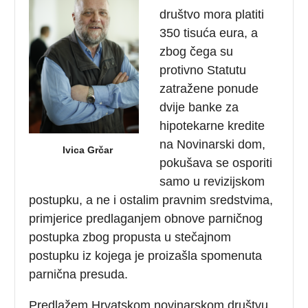
društvo mora platiti
350 tisuća eura, a
zbog čega su
protivno Statutu
zatražene ponude
dvije banke za
hipotekarne kredite
na Novinarski dom,
Ivica Grčar
pokušava se osporiti
samo u revizijskom
postupku, a ne i ostalim pravnim sredstvima,
primjerice predlaganjem obnove parničnog
postupka zbog propusta u stečajnom
postupku iz kojega je proizašla spomenuta
parnična presuda.
Predlažem Hrvatskom novinarskom društvu