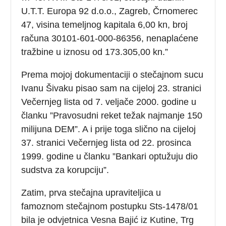
U.T.T. Europa 92 d.o.o., Zagreb, Črnomerec
47, visina temeljnog kapitala 6,00 kn, broj
računa 30101-601-000-86356, nenaplaćene
tražbine u iznosu od 173.305,00 kn.”
Prema mojoj dokumentaciji o stečajnom sucu
Ivanu Šivaku pisao sam na cijeloj 23. stranici
Večernjeg lista od 7. veljače 2000. godine u
članku ”Pravosudni reket težak najmanje 150
milijuna DEM”. A i prije toga slično na cijeloj
37. stranici Večernjeg lista od 22. prosinca
1999. godine u članku ”Bankari optužuju dio
sudstva za korupciju”.
Zatim, prva stečajna upraviteljica u
famoznom stečajnom postupku Sts-1478/01
bila je odvjetnica Vesna Bajić iz Kutine, Trg