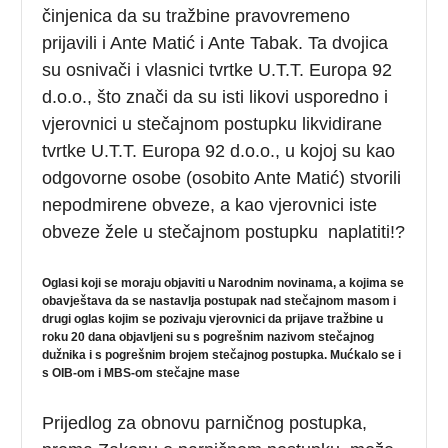
činjenica da su tražbine pravovremeno
prijavili i Ante Matić i Ante Tabak. Ta dvojica
su osnivači i vlasnici tvrtke U.T.T. Europa 92
d.o.o., što znači da su isti likovi usporedno i
vjerovnici u stečajnom postupku likvidirane
tvrtke U.T.T. Europa 92 d.o.o., u kojoj su kao
odgovorne osobe (osobito Ante Matić) stvorili
nepodmirene obveze, a kao vjerovnici iste
obveze žele u stečajnom postupku naplatiti!?
Oglasi koji se moraju objaviti u Narodnim novinama, a kojima se
obavještava da se nastavlja postupak nad stečajnom masom i
drugi oglas kojim se pozivaju vjerovnici da prijave tražbine u
roku 20 dana objavljeni su s pogrešnim nazivom stečajnog
dužnika i s pogrešnim brojem stečajnog postupka. Mućkalo se i
s OIB-om i MBS-om stečajne mase
Prijedlog za obnovu parničnog postupka,