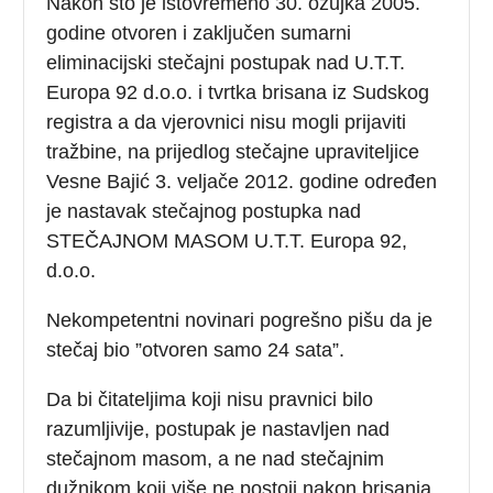
Nakon što je istovremeno 30. ožujka 2005.
godine otvoren i zaključen sumarni
eliminacijski stečajni postupak nad U.T.T.
Europa 92 d.o.o. i tvrtka brisana iz Sudskog
registra a da vjerovnici nisu mogli prijaviti
tražbine, na prijedlog stečajne upraviteljice
Vesne Bajić 3. veljače 2012. godine određen
je nastavak stečajnog postupka nad
STEČAJNOM MASOM U.T.T. Europa 92,
d.o.o.
Nekompetentni novinari pogrešno pišu da je
stečaj bio ”otvoren samo 24 sata”.
Da bi čitateljima koji nisu pravnici bilo
razumljivije, postupak je nastavljen nad
stečajnom masom, a ne nad stečajnim
dužnikom koji više ne postoji nakon brisanja