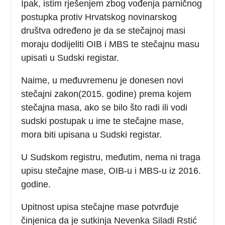
Ipak, istim rješenjem zbog vođenja parničnog
postupka protiv Hrvatskog novinarskog
društva određeno je da se stečajnoj masi
moraju dodijeliti OIB i MBS te stečajnu masu
upisati u Sudski registar.
Naime, u međuvremenu je donesen novi
stečajni zakon(2015. godine) prema kojem
stečajna masa, ako se bilo što radi ili vodi
sudski postupak u ime te stečajne mase,
mora biti upisana u Sudski registar.
U Sudskom registru, međutim, nema ni traga
upisu stečajne mase, OIB-u i MBS-u iz 2016.
godine.
Upitnost upisa stečajne mase potvrđuje
činjenica da je sutkinja Nevenka Siladi Rstić