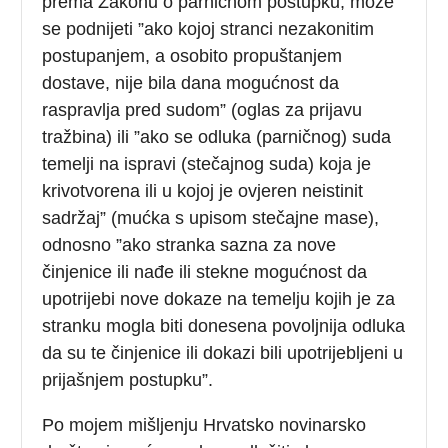
prema Zakonu o parničnom postupku, može
se podnijeti ”ako kojoj stranci nezakonitim
postupanjem, a osobito propuštanjem
dostave, nije bila dana mogućnost da
raspravlja pred sudom” (oglas za prijavu
tražbina) ili ”ako se odluka (parničnog) suda
temelji na ispravi (stečajnog suda) koja je
krivotvorena ili u kojoj je ovjeren neistinit
sadržaj” (mućka s upisom stečajne mase),
odnosno ”ako stranka sazna za nove
činjenice ili nađe ili stekne mogućnost da
upotrijebi nove dokaze na temelju kojih je za
stranku mogla biti donesena povoljnija odluka
da su te činjenice ili dokazi bili upotrijebljeni u
prijašnjem postupku”.
Po mojem mišljenju Hrvatsko novinarsko