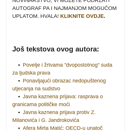
NOVINARSTVO, VI MOŽETE PODRŽATI
AUTOGRAF PA I NAJMANJOM MOGUĆOM
UPLATOM. HVALA!
KLIKNITE OVDJE
.
Još tekstova ovog autora:
•
Povelje i žrtvama ''dvopostotnog'' suda
za ljudska prava
•
Ponavljajući obrazac nedopuštenog
utjecanja na sudstvo
•
Javna kaznena prijava: rasprava o
granicama političke moći
•
Javna kaznena prijava protiv Z.
Milanovića i G. Jandrokovića
•
Afera Mirta Matić: OECD-u unatoč