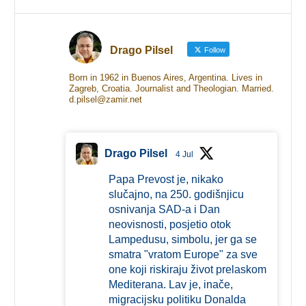
Drago Pilsel
Follow
Born in 1962 in Buenos Aires, Argentina. Lives in
Zagreb, Croatia. Journalist and Theologian. Married.
d.pilsel@zamir.net
Drago Pilsel
4 Jul
Papa Prevost je, nikako
slučajno, na 250. godišnjicu
osnivanja SAD-a i Dan
neovisnosti, posjetio otok
Lampedusu, simbolu, jer ga se
smatra "vratom Europe" za sve
one koji riskiraju život prelaskom
Mediterana. Lav je, inače,
migracijsku politiku Donalda