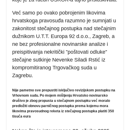
Već samo po ovako pobrojenim likovima
hrvatskoga pravosuđa razumno je sumnjati u
zakonitost stečajnog postupka nad stečajnim
dužnikom U.T.T. Europa 92 d.o.o., Zagreb, a
ne bez profesionalne novinarske analize i
preispitivanja nekritički ”poštovati odluke”
stečajne sutkinje Nevenke Siladi Rstić iz
kompromitiranog Trgovačkog suda u
Zagrebu.
Nije pametno sve prepustiti isključivo revizijskom postupku na
Vrhovnom sudu.
Po mojem mišljenju Hrvatsko novinarsko
društvo je zbog propusta u stečajnom postupku već moralo
predložiti obnovu parničnog postupka prema kojemu mora
likovima pravosudnog reketa iz stečajnog postupka platiti 350
tisuća eura