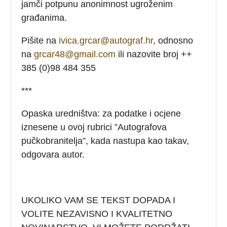
jamči potpunu anonimnost ugroženim
građanima.
Pišite na
ivica.grcar@autograf.hr
, odnosno
na
grcar48@gmail.com
ili nazovite broj ++
385 (0)98 484 355
***
Opaska uredništva: za podatke i ocjene
iznesene u ovoj rubrici ”Autografova
pučkobranitelja”, kada nastupa kao takav,
odgovara autor.
UKOLIKO VAM SE TEKST DOPADA I
VOLITE NEZAVISNO I KVALITETNO