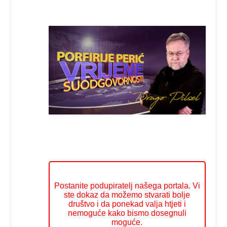
Postanite podupiratelj našega portala. Vi
ste dokaz da možemo stvarati bolje
društvo i da ponekad valja htjeti i
nemoguće kako bismo dosegnuli
moguće.