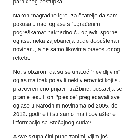
parničnog postupka.
Nakon ”nagradne igre” za čitatelje da sami
pokušaju naći oglase s ”ugrađenim
pogreškama” naknadno ću objaviti sporne
oglase; neka zajebancija bude dopuštena i
novinaru, a ne samo likovima pravosudnog
reketa.
No, s obzirom da su se unatoč ”nevidljivim”
oglasima ipak pojavili neki vjerovnici koji su
pravovremeno prijavili tražbine, postavlja se
pitanje jesu li oni ”pješice” pregledavali sve
oglase u Narodnim novinama od 2005. do
2012. godine ili su samo imali povlaštene
informacije sa Stečajnog suda?
A sve skupa čini puno zanimljivijim još i