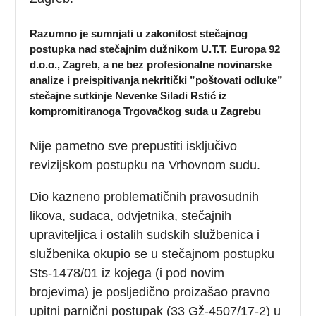
Razumno je sumnjati u zakonitost stečajnog
postupka nad stečajnim dužnikom U.T.T. Europa 92
d.o.o., Zagreb, a ne bez profesionalne novinarske
analize i preispitivanja nekritički ”poštovati odluke”
stečajne sutkinje Nevenke Siladi Rstić iz
kompromitiranoga Trgovačkog suda u Zagrebu
Nije pametno sve prepustiti isključivo
revizijskom postupku na Vrhovnom sudu.
Dio kazneno problematičnih pravosudnih
likova, sudaca, odvjetnika, stečajnih
upraviteljica i ostalih sudskih službenica i
službenika okupio se u stečajnom postupku
Sts-1478/01 iz kojega (i pod novim
brojevima) je posljedično proizašao pravno
upitni parnični postupak (33 Gž-4507/17-2) u