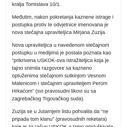
kralja Tomislava 10/1.
Međutim, nakon pokretanja kaznene istrage i
postupka protiv te odvjetnice imenovana je
nova stečajna upraviteljica Mirjana Zuzija.
Nova upraviteljica u navedenom stečajnom
postupku u medijima je postala poznata kao
”prikrivena USKOK-ova istražiteljica koja je
tajno snimila razgovore sa kazneno
optuženima stečajnom sutkinjom Vesnom
Malenicom i stečajnim upraviteljem Perom
Hrkaćom” (svi pravosudni likovi su sa
zagrebačkog Trgovačkog suda).
Zuzija se u Jutarnjem listu pohvalila da ”ne
pripada tom klanu” (pravosudnih reketara)
koje je za račun USKOK-a tajno prisluškivala.