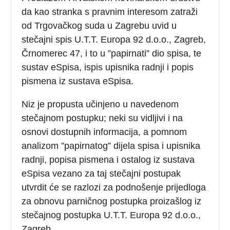
da kao stranka s pravnim interesom zatraži
od Trgovačkog suda u Zagrebu uvid u
stečajni spis U.T.T. Europa 92 d.o.o., Zagreb,
Črnomerec 47, i to u ”papirnati” dio spisa, te
sustav eSpisa, ispis upisnika radnji i popis
pismena iz sustava eSpisa.
Niz je propusta učinjeno u navedenom
stečajnom postupku; neki su vidljivi i na
osnovi dostupnih informacija, a pomnom
analizom ”papirnatog” dijela spisa i upisnika
radnji, popisa pismena i ostalog iz sustava
eSpisa vezano za taj stečajni postupak
utvrdit će se razlozi za podnošenje prijedloga
za obnovu parničnog postupka proizašlog iz
stečajnog postupka U.T.T. Europa 92 d.o.o.,
Zagreb.