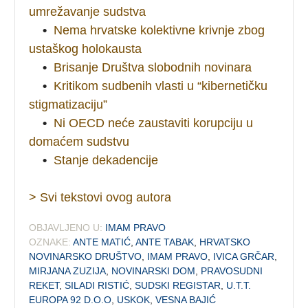
umrežavanje sudstva
•
Nema hrvatske kolektivne krivnje zbog
ustaškog holokausta
•
Brisanje Društva slobodnih novinara
•
Kritikom sudbenih vlasti u “kibernetičku
stigmatizaciju”
•
Ni OECD neće zaustaviti korupciju u
domaćem sudstvu
•
Stanje dekadencije
> Svi tekstovi ovog autora
OBJAVLJENO U:
IMAM PRAVO
OZNAKE:
ANTE MATIĆ
,
ANTE TABAK
,
HRVATSKO
NOVINARSKO DRUŠTVO
,
IMAM PRAVO
,
IVICA GRČAR
,
MIRJANA ZUZIJA
,
NOVINARSKI DOM
,
PRAVOSUDNI
REKET
,
SILADI RISTIĆ
,
SUDSKI REGISTAR
,
U.T.T.
EUROPA 92 D.O.O
,
USKOK
,
VESNA BAJIĆ