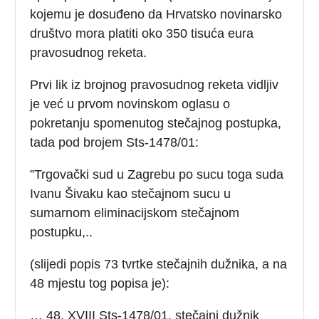
kojemu je dosuđeno da Hrvatsko novinarsko
društvo mora platiti oko 350 tisuća eura
pravosudnog reketa.
Prvi lik iz brojnog pravosudnog reketa vidljiv
je već u prvom novinskom oglasu o
pokretanju spomenutog stečajnog postupka,
tada pod brojem Sts-1478/01:
”Trgovački sud u Zagrebu po sucu toga suda
Ivanu Šivaku kao stečajnom sucu u
sumarnom eliminacijskom stečajnom
postupku,..
(slijedi popis 73 tvrtke stečajnih dužnika, a na
48 mjestu tog popisa je):
… 48. XVIII Sts-1478/01, stečajni dužnik