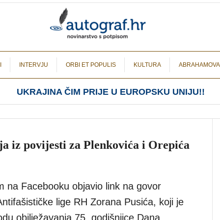
I
INTERVJU
ORBI ET POPULIS
KULTURA
ABRAHAMOVA
UKRAJINA ČIM PRIJE U EUROPSKU UNIJU!!
a iz povijesti za Plenkovića i Orepića
 na Facebooku objavio link na govor
ntifašističke lige RH Zorana Pusića, koji je
odu obilježavanja 75. godišnjice Dana