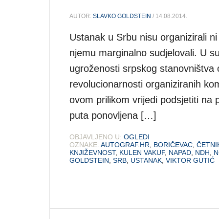
AUTOR:
SLAVKO GOLDSTEIN
/ 14.08.2014.
Ustanak u Srbu nisu organizirali ni v
njemu marginalno sudjelovali. U su
ugroženosti srpskog stanovništva 
revolucionarnosti organiziranih ko
ovom prilikom vrijedi podsjetiti 
puta ponovljena […]
OBJAVLJENO U:
OGLEDI
OZNAKE:
AUTOGRAF.HR
,
BORIČEVAC
,
ČETNI
KNJIŽEVNOST
,
KULEN VAKUF
,
NAPAD
,
NDH
,
N
GOLDSTEIN
,
SRB
,
USTANAK
,
VIKTOR GUTIĆ