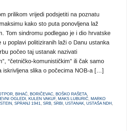
m prilikom vrijedi podsjetiti na poznatu
aksimu kako sto puta ponovljena laž
om. Tom sindromu podlegao je i dio hrvatske
je u poplavi politiziranih laži o Danu ustanka
rbu počeo taj ustanak nazivati
”, “četničko-komunističkim” ili čak samo
a iskrivljena slika o počecima NOB-a […]
 OTPOR
,
BIHAĆ
,
BORIČEVAC
,
BOŠKO RAŠETA
,
ŽEVNI OGLEDI
,
KULEN VAKUF
,
MAKS LUBURIĆ
,
MARKO
STEIN
,
SPRANJ 1941
,
SRB
,
SRBI
,
USTANAK
,
USTAŠA NDH
,