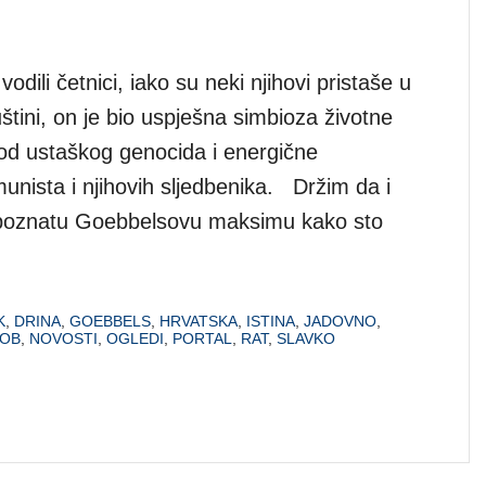
odili četnici, iako su neki njihovi pristaše u
štini, on je bio uspješna simbioza životne
od ustaškog genocida i energične
munista i njihovih sljedbenika. Držim da i
na poznatu Goebbelsovu maksimu kako sto
K
,
DRINA
,
GOEBBELS
,
HRVATSKA
,
ISTINA
,
JADOVNO
,
OB
,
NOVOSTI
,
OGLEDI
,
PORTAL
,
RAT
,
SLAVKO