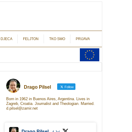
autograf.hr
novinarstvo s potpisom
 DJECA
FELJTON
TKO SMO
PRIJAVA
Drago Pilsel
Follow
Born in 1962 in Buenos Aires, Argentina. Lives in
Zagreb, Croatia. Journalist and Theologian. Married.
d.pilsel@zamir.net
Drago Pilsel