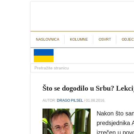
NASLOVNICA
KOLUMNE
OSVRT
ODJEC
Što se dogodilo u Srbu? Lekcij
AUTOR:
DRAGO PILSEL
/ 01.08.2016.
Nakon što sam
predsjednika A
izrečen u pov