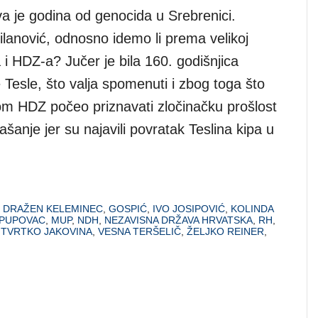
va je godina od genocida u Srebrenici.
Milanović, odnosno idemo li prema velikoj
a i HDZ-a? Jučer je bila 160. godišnjica
 Tesle, što valja spomenuti i zbog toga što
om HDZ počeo priznavati zločinačku prošlost
našanje jer su najavili povratak Teslina kipa u
,
DRAŽEN KELEMINEC
,
GOSPIĆ
,
IVO JOSIPOVIĆ
,
KOLINDA
 PUPOVAC
,
MUP
,
NDH
,
NEZAVISNA DRŽAVA HRVATSKA
,
RH
,
,
TVRTKO JAKOVINA
,
VESNA TERŠELIČ
,
ŽELJKO REINER
,