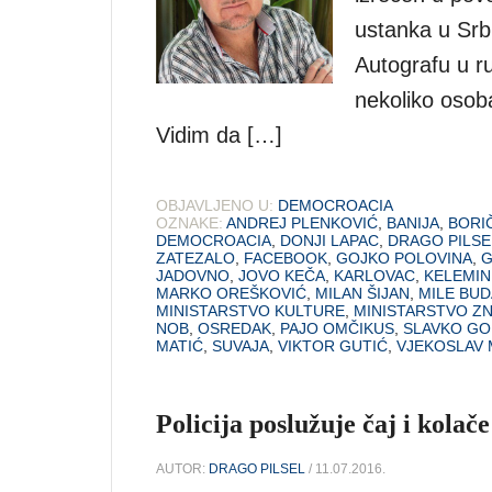
ustanka u Srbu
Autografu u rub
nekoliko osoba
Vidim da […]
OBJAVLJENO U:
DEMOCROACIA
OZNAKE:
ANDREJ PLENKOVIĆ
,
BANIJA
,
BORI
DEMOCROACIA
,
DONJI LAPAC
,
DRAGO PILSE
ZATEZALO
,
FACEBOOK
,
GOJKO POLOVINA
,
G
JADOVNO
,
JOVO KEČA
,
KARLOVAC
,
KELEMI
MARKO OREŠKOVIĆ
,
MILAN ŠIJAN
,
MILE BU
MINISTARSTVO KULTURE
,
MINISTARSTVO Z
NOB
,
OSREDAK
,
PAJO OMČIKUS
,
SLAVKO GO
MATIĆ
,
SUVAJA
,
VIKTOR GUTIĆ
,
VJEKOSLAV 
Policija poslužuje čaj i kola
AUTOR:
DRAGO PILSEL
/ 11.07.2016.