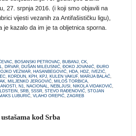
, 27. srpnja 2016. (i koji smo objavili na
rici vijesti vezanih za Antifašističku ligu),
 je kazalo da im je ta obljetnica sporna.
ČEVAC
,
BOSANSKI PETROVAC
,
BUBANJ
,
CK
,
L
,
DRVAR
,
DUŠAN MILEUSNIĆ
,
ĐOKO JOVANIĆ
,
ĐURO
OJKO VEZMAR
,
HASANBEGOVIĆ
,
HDA
,
HDZ
,
IVEZIĆ
,
NEC
,
KORDUN
,
KPH
,
KPJ
,
KULEN VAKUF
,
MARIJA BALAĆ
,
DAK
,
MILJENKO JERGOVIĆ
,
MILOŠ TORBICA
,
NANOSTI
,
N1
,
NACIONAL
,
NEBLJUSI
,
NIKOLA VIDAKOVIĆ
,
LDSTEIN
,
SRB
,
SSSR
,
STEVO RAĐENOVIĆ
,
STOJAN
MAKS LUBURIĆ
,
VLAHO OREPIĆ
,
ZAGREB
če ustašama kod Srba