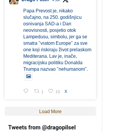
4 Jul
Papa Prevost je, nikako
slučajno, na 250. godišnjicu
osnivanja SAD-a i Dan
neovisnosti, posjetio otok
Lampedusu, simbolu, jer ga se
smatra "vratom Europe" za sve
one koji riskiraju život prelaskom
Mediterana. Lav je, inače,
migracijsku politiku Donalda
Trumpa nazvao "nehumanom".
1
10
X
Load More