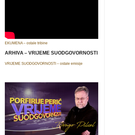
EKUMENA – ostale tribine
ARHIVA – VRIJEME SUODGOVORNOSTI
VRIJEME SUODGOVORNOSTI – ostale emisije