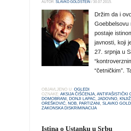
AUTOR:
SLAVKO GOLDSTEIN
/ 30.07.2015.
Držim da i ovo
Goebbelsovu m
postaje istin
javnosti, koji 
27. srpnja u S
“kontroverznim
“četničkim”. T
OBJAVLJENO U:
OGLEDI
OZNAKE:
AKSIJA ČIŠĆENJA
,
ANTIFAŠISTIČKI
DOMOBRANI
,
DONJI LAPAC
,
JADOVNO
,
KNJI
OREŠKOVIĆ
,
NOB
,
PARTIZANI
,
SLAVKO GOLD
ZAKONSKA DISKRIMINACIJA
Istina o Ustanku u Srbu