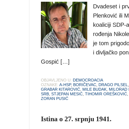
Dvadeset i pr
Plenković ili 
koaliciji SDP-
rođenja Nikole
je tom prigod
i divljačko po
Gospić […]
OBJAVLJENO U:
DEMOCROACIA
OZNAKE:
A-HSP
,
BORIČEVAC
,
DRAGO PILSEL
GRABAR KITAROVIĆ
,
MILE BUDAK
,
MILORAD
SRB
,
STJEPAN MESIĆ
,
TIHOMIR OREŠKOVIĆ
ZORAN PUSIĆ
Istina o 27. srpnju 1941.