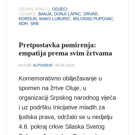
OBJAVLJENO U:
ODJECI
OZNAKE:
BANJA
,
DONJI LAPAC
,
DRVAR
,
KORDUN
,
MAKS LUBURIĆ
,
MILORAD PUPOVAC
,
NDH
,
SRB
Pretpostavka pomirenja:
empatija prema svim žrtvama
AUTOR:
AUTOGRAF
/ 06.08.2019.
Komemorativno obilježavanje u
spomen na žrtve Oluje, u
organizaciji Srpskog narodnog vijeća
i uz podršku Inicijative mladih za
ljudska prava, održalo se u nedjelju
4.8. pokraj crkve Silaska Svetog