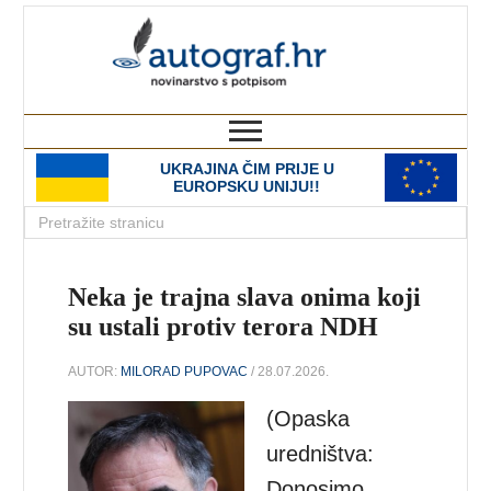
autograf.hr
novinarstvo s potpisom
UKRAJINA ČIM PRIJE U
EUROPSKU UNIJU!!
Neka je trajna slava onima koji
su ustali protiv terora NDH
AUTOR:
MILORAD PUPOVAC
/ 28.07.2026.
(Opaska
uredništva:
Donosimo