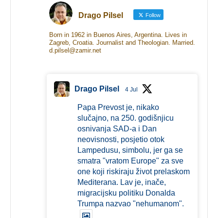
Drago Pilsel
Follow
Born in 1962 in Buenos Aires, Argentina. Lives in
Zagreb, Croatia. Journalist and Theologian. Married.
d.pilsel@zamir.net
Drago Pilsel
4 Jul
Papa Prevost je, nikako
slučajno, na 250. godišnjicu
osnivanja SAD-a i Dan
neovisnosti, posjetio otok
Lampedusu, simbolu, jer ga se
smatra "vratom Europe" za sve
one koji riskiraju život prelaskom
Mediterana. Lav je, inače,
migracijsku politiku Donalda
Trumpa nazvao "nehumanom".