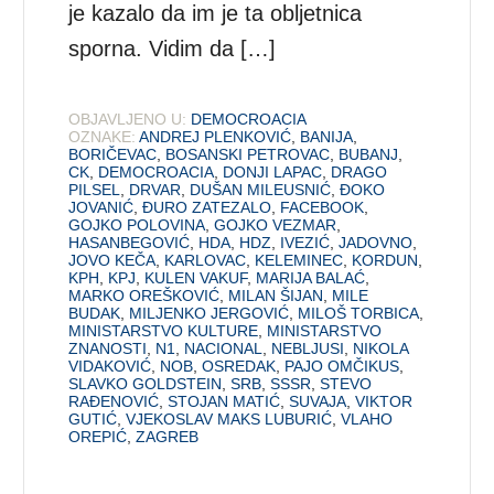
je kazalo da im je ta obljetnica
sporna. Vidim da […]
OBJAVLJENO U:
DEMOCROACIA
OZNAKE:
ANDREJ PLENKOVIĆ
,
BANIJA
,
BORIČEVAC
,
BOSANSKI PETROVAC
,
BUBANJ
,
CK
,
DEMOCROACIA
,
DONJI LAPAC
,
DRAGO
PILSEL
,
DRVAR
,
DUŠAN MILEUSNIĆ
,
ĐOKO
JOVANIĆ
,
ĐURO ZATEZALO
,
FACEBOOK
,
GOJKO POLOVINA
,
GOJKO VEZMAR
,
HASANBEGOVIĆ
,
HDA
,
HDZ
,
IVEZIĆ
,
JADOVNO
,
JOVO KEČA
,
KARLOVAC
,
KELEMINEC
,
KORDUN
,
KPH
,
KPJ
,
KULEN VAKUF
,
MARIJA BALAĆ
,
MARKO OREŠKOVIĆ
,
MILAN ŠIJAN
,
MILE
BUDAK
,
MILJENKO JERGOVIĆ
,
MILOŠ TORBICA
,
MINISTARSTVO KULTURE
,
MINISTARSTVO
ZNANOSTI
,
N1
,
NACIONAL
,
NEBLJUSI
,
NIKOLA
VIDAKOVIĆ
,
NOB
,
OSREDAK
,
PAJO OMČIKUS
,
SLAVKO GOLDSTEIN
,
SRB
,
SSSR
,
STEVO
RAĐENOVIĆ
,
STOJAN MATIĆ
,
SUVAJA
,
VIKTOR
GUTIĆ
,
VJEKOSLAV MAKS LUBURIĆ
,
VLAHO
OREPIĆ
,
ZAGREB