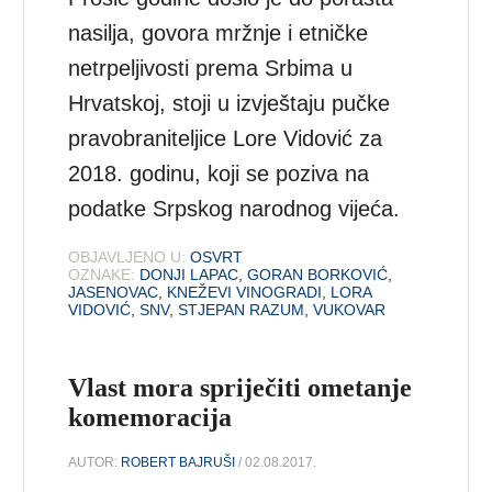
nasilja, govora mržnje i etničke
netrpeljivosti prema Srbima u
Hrvatskoj, stoji u izvještaju pučke
pravobraniteljice Lore Vidović za
2018. godinu, koji se poziva na
podatke Srpskog narodnog vijeća.
OBJAVLJENO U:
OSVRT
OZNAKE:
DONJI LAPAC
,
GORAN BORKOVIĆ
,
JASENOVAC
,
KNEŽEVI VINOGRADI
,
LORA
VIDOVIĆ
,
SNV
,
STJEPAN RAZUM
,
VUKOVAR
Vlast mora spriječiti ometanje
komemoracija
AUTOR:
ROBERT BAJRUŠI
/ 02.08.2017.