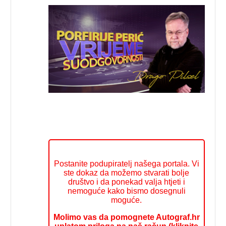
Postanite podupiratelj našega portala. Vi
ste dokaz da možemo stvarati bolje
društvo i da ponekad valja htjeti i
nemoguće kako bismo dosegnuli
moguće.
Molimo vas da pomognete Autograf.hr