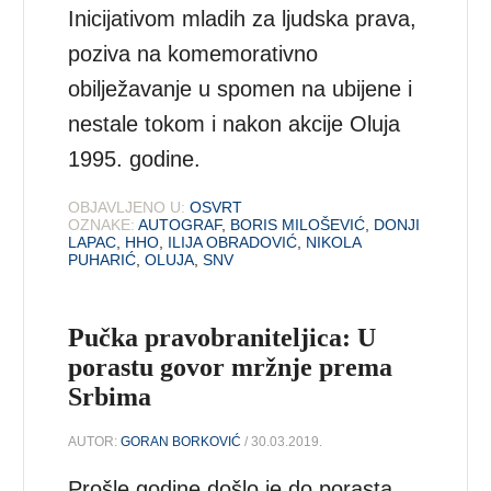
Inicijativom mladih za ljudska prava,
poziva na komemorativno
obilježavanje u spomen na ubijene i
nestale tokom i nakon akcije Oluja
1995. godine.
OBJAVLJENO U:
OSVRT
OZNAKE:
AUTOGRAF
,
BORIS MILOŠEVIĆ
,
DONJI
LAPAC
,
HHO
,
ILIJA OBRADOVIĆ
,
NIKOLA
PUHARIĆ
,
OLUJA
,
SNV
Pučka pravobraniteljica: U
porastu govor mržnje prema
Srbima
AUTOR:
GORAN BORKOVIĆ
/ 30.03.2019.
Prošle godine došlo je do porasta