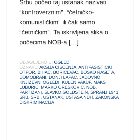
Srbu počeo taj ustanak nazivati
“kontroverznim”, “četničko-
komunističkim” ili čak samo
“četničkim”. Ta iskrivljena slika o
počecima NOB-a […]
OBJAVLJENO U:
OGLEDI
OZNAKE:
AKSIJA ČIŠĆENJA
,
ANTIFAŠISTIČKI
OTPOR
,
BIHAĆ
,
BORIČEVAC
,
BOŠKO RAŠETA
,
DOMOBRANI
,
DONJI LAPAC
,
JADOVNO
,
KNJIŽEVNI OGLEDI
,
KULEN VAKUF
,
MAKS
LUBURIĆ
,
MARKO OREŠKOVIĆ
,
NOB
,
PARTIZANI
,
SLAVKO GOLDSTEIN
,
SPRANJ 1941
,
SRB
,
SRBI
,
USTANAK
,
USTAŠA NDH
,
ZAKONSKA
DISKRIMINACIJA