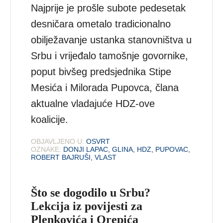
Najprije je prošle subote pedesetak
desničara ometalo tradicionalno
obilježavanje ustanka stanovništva u
Srbu i vrijeđalo tamošnje govornike,
poput bivšeg predsjednika Stipe
Mesića i Milorada Pupovca, člana
aktualne vladajuće HDZ-ove
koalicije.
OBJAVLJENO U:
OSVRT
OZNAKE:
DONJI LAPAC
,
GLINA
,
HDZ
,
PUPOVAC
,
ROBERT BAJRUŠI
,
VLAST
Što se dogodilo u Srbu?
Lekcija iz povijesti za
Plenkovića i Orepića