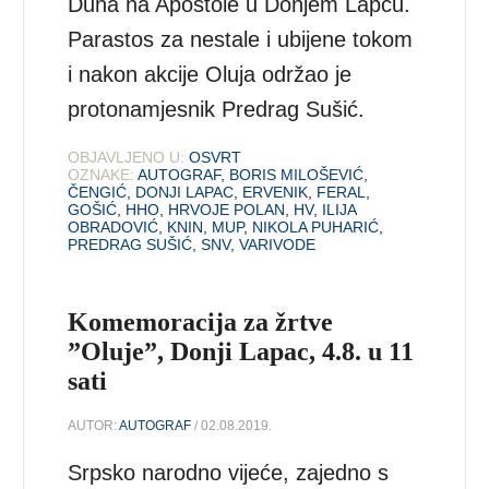
Duha na Apostole u Donjem Lapcu.
Parastos za nestale i ubijene tokom
i nakon akcije Oluja održao je
protonamjesnik Predrag Sušić.
OBJAVLJENO U:
OSVRT
OZNAKE:
AUTOGRAF
,
BORIS MILOŠEVIĆ
,
ČENGIĆ
,
DONJI LAPAC
,
ERVENIK
,
FERAL
,
GOŠIĆ
,
HHO
,
HRVOJE POLAN
,
HV
,
ILIJA
OBRADOVIĆ
,
KNIN
,
MUP
,
NIKOLA PUHARIĆ
,
PREDRAG SUŠIĆ
,
SNV
,
VARIVODE
Komemoracija za žrtve
”Oluje”, Donji Lapac, 4.8. u 11
sati
AUTOR:
AUTOGRAF
/ 02.08.2019.
Srpsko narodno vijeće, zajedno s