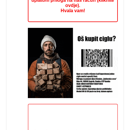
uplatom priloga na naš račun (kliknite
ovdje).
Hvala vam!