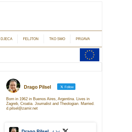
autograf.hr
novinarstvo s potpisom
 DJECA
FELJTON
TKO SMO
PRIJAVA
Drago Pilsel
Follow
Born in 1962 in Buenos Aires, Argentina. Lives in
Zagreb, Croatia. Journalist and Theologian. Married.
d.pilsel@zamir.net
Drago Pilsel