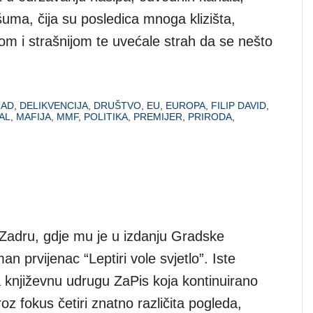
uma, čija su posledica mnoga klizišta,
ćom i strašnijom te uvećale strah da se nešto
RAD
,
DELIKVENCIJA
,
DRUŠTVO
,
EU
,
EUROPA
,
FILIP DAVID
,
AL
,
MAFIJA
,
MMF
,
POLITIKA
,
PREMIJER
,
PRIRODA
,
 Zadru, gdje mu je u izdanju Gradske
n prvijenac “Leptiri vole svjetlo”. Iste
književnu udrugu ZaPis koja kontinuirano
oz fokus četiri znatno različita pogleda,