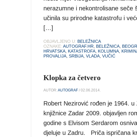
nerazumne i nekontrolisane seče š
učinila su prirodne katastrofu i ve
[…]
OBJAVLJENO U:
BELEŽNICA
OZNAKE:
AUTOGRAF.HR
,
BELEŽNICA
,
BEOG
HRVATSKA
,
KATASTROFA
,
KOLUMNA
,
KRIMIN
PROVALIJA
,
SRBIJA
,
VLADA
,
VUČIĆ
Klopka za četvero
AUTOR:
AUTOGRAF
/ 02.06.2014.
Robert Nezirović rođen je 1964. u
knjižnice Zadar 2009. objavljen roma
godine s Elvisom Serdarom osniva 
djeluje u Zadru. Priča ispričana kr