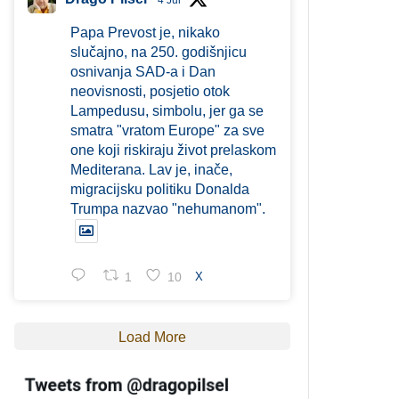
4 Jul
Papa Prevost je, nikako
slučajno, na 250. godišnjicu
osnivanja SAD-a i Dan
neovisnosti, posjetio otok
Lampedusu, simbolu, jer ga se
smatra "vratom Europe" za sve
one koji riskiraju život prelaskom
Mediterana. Lav je, inače,
migracijsku politiku Donalda
Trumpa nazvao "nehumanom".
1
10
X
Load More