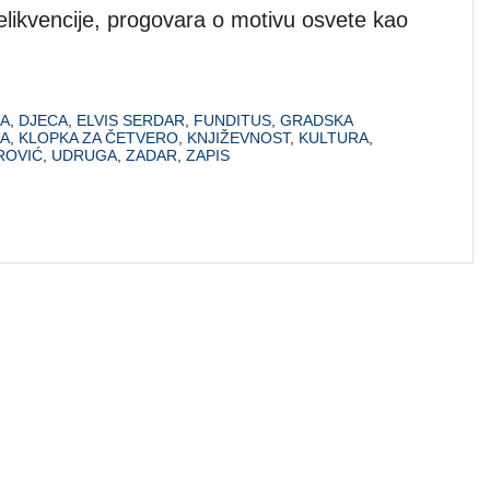
elikvencije, progovara o motivu osvete kao
JA
,
DJECA
,
ELVIS SERDAR
,
FUNDITUS
,
GRADSKA
A
,
KLOPKA ZA ČETVERO
,
KNJIŽEVNOST
,
KULTURA
,
ROVIĆ
,
UDRUGA
,
ZADAR
,
ZAPIS