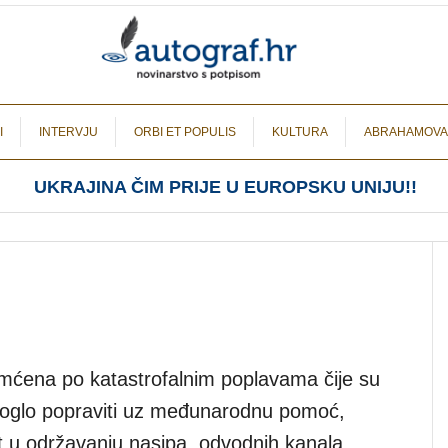
I
INTERVJU
ORBI ET POPULIS
KULTURA
ABRAHAMOVA
UKRAJINA ČIM PRIJE U EUROPSKU UNIJU!!
pamćena po katastrofalnim poplavama čije su
 moglo popraviti uz međunarodnu pomoć,
t u održavanju nasipa, odvodnih kanala,