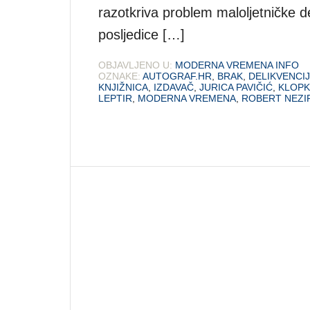
razotkriva problem maloljetničke d
posljedice […]
OBJAVLJENO U:
MODERNA VREMENA INFO
OZNAKE:
AUTOGRAF.HR
,
BRAK
,
DELIKVENCI
KNJIŽNICA
,
IZDAVAČ
,
JURICA PAVIČIĆ
,
KLOPK
LEPTIR
,
MODERNA VREMENA
,
ROBERT NEZI