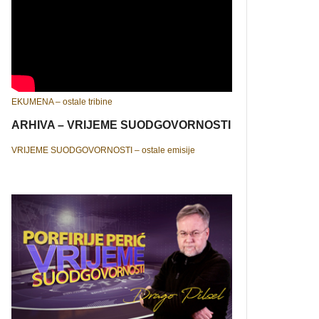
EKUMENA – ostale tribine
ARHIVA – VRIJEME SUODGOVORNOSTI
VRIJEME SUODGOVORNOSTI – ostale emisije