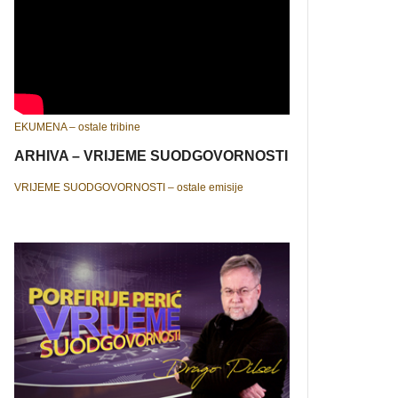
EKUMENA – ostale tribine
ARHIVA – VRIJEME SUODGOVORNOSTI
VRIJEME SUODGOVORNOSTI – ostale emisije