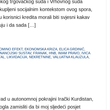
sokog trgovačkog suda i Vrhovnog suda
kupljeni socijalnim kontekstom ovog spora,
 korisnici kredita morali biti svjesni kakav
uju i da sada […]
OMINO EFEKT
,
EKONOMSKA KRIZA
,
ELICA GRDINIĆ
,
INANCIJSKI SUSTAV
,
FRANAK
,
HNB
,
IMAM PRAVO
,
IVICA
TAL
,
LIKVIDACIJA
,
NEKRETNINE
,
VALUATNA KLAUZULA
,
ad u autonomnoj pokrajini Irački Kurdistan,
a zamisliti da bi moj sljedeći posjet