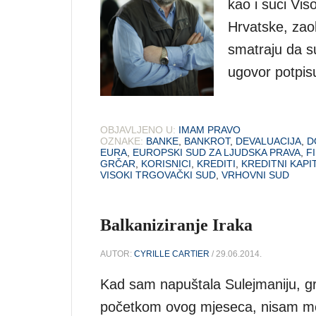
kao i suci Vi
Hrvatske, zao
smatraju da su
ugovor potpis
OBJAVLJENO U:
IMAM PRAVO
OZNAKE:
BANKE
,
BANKROT
,
DEVALUACIJA
,
D
EURA
,
EUROPSKI SUD ZA LJUDSKA PRAVA
,
F
GRČAR
,
KORISNICI
,
KREDITI
,
KREDITNI KAPI
VISOKI TRGOVAČKI SUD
,
VRHOVNI SUD
Balkaniziranje Iraka
AUTOR:
CYRILLE CARTIER
/ 29.06.2014.
Kad sam napuštala Sulejmaniju, gr
početkom ovog mjeseca, nisam mogl