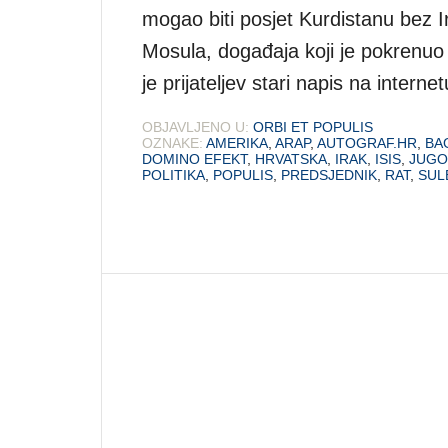
mogao biti posjet Kurdistanu bez I
Mosula, događaja koji je pokrenu
je prijateljev stari napis na intern
OBJAVLJENO U:
ORBI ET POPULIS
OZNAKE:
AMERIKA
,
ARAP
,
AUTOGRAF.HR
,
BA
DOMINO EFEKT
,
HRVATSKA
,
IRAK
,
ISIS
,
JUGO
POLITIKA
,
POPULIS
,
PREDSJEDNIK
,
RAT
,
SUL