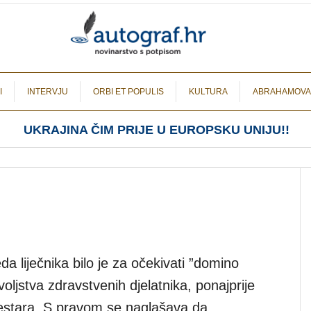
I
INTERVJU
ORBI ET POPULIS
KULTURA
ABRAHAMOVA
UKRAJINA ČIM PRIJE U EUROPSKU UNIJU!!
a liječnika bilo je za očekivati ”domino
oljstva zdravstvenih djelatnika, ponajprije
estara. S pravom se naglašava da