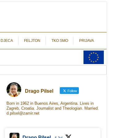
autograf.hr
novinarstvo s potpisom
 DJECA
FELJTON
TKO SMO
PRIJAVA
Drago Pilsel
Follow
Born in 1962 in Buenos Aires, Argentina. Lives in
Zagreb, Croatia. Journalist and Theologian. Married.
d.pilsel@zamir.net
Drago Pilsel