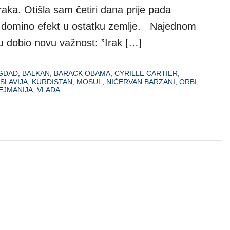
raka. Otišla sam četiri dana prije pada
o domino efekt u ostatku zemlje. Najednom
etu dobio novu važnost: ”Irak […]
GDAD
,
BALKAN
,
BARACK OBAMA
,
CYRILLE CARTIER
,
SLAVIJA
,
KURDISTAN
,
MOSUL
,
NIĆERVAN BARZANI
,
ORBI
,
EJMANIJA
,
VLADA