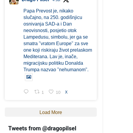
4 Jul
Papa Prevost je, nikako
slučajno, na 250. godišnjicu
osnivanja SAD-a i Dan
neovisnosti, posjetio otok
Lampedusu, simbolu, jer ga se
smatra "vratom Europe" za sve
one koji riskiraju život prelaskom
Mediterana. Lav je, inače,
migracijsku politiku Donalda
Trumpa nazvao "nehumanom".
1
10
X
Load More