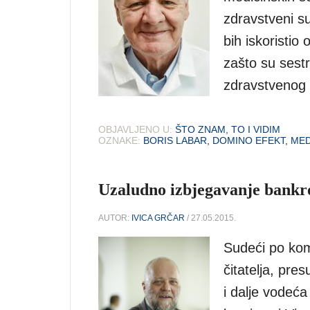
zdravstveni s
bih iskoristio
zašto su sestr
zdravstvenog 
OBJAVLJENO U:
ŠTO ZNAM, TO I VIDIM
OZNAKE:
BORIS LABAR
,
DOMINO EFEKT
,
MED
Uzaludno izbjegavanje bankr
AUTOR:
IVICA GRČAR
/ 27.05.2015.
Sudeći po ko
čitatelja, pre
i dalje vodeća 