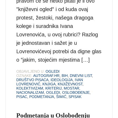
pravom će se netko pitati je li ovo
”književni ogled” i od kuda ovaj
protest, žestoki, našega dragoga
kolege i suradnika Ivana
Lovrenovića, u ovoj rubrici? Razlog
je jednostavan i sažet je u
Lovrenovićevoj potrebi da digne glas
o ”jakim, stojećim mjestima […]
OBJAVLJENO U:
OGLEDI
OZNAKE:
AUTOGRAF.HR
,
BIH
,
DNEVNI LIST
,
DRUŠTVO PISACA
,
IDEOLOGIJA
,
IVAN
LOVRENOVIĆ
,
KNJIGA
,
KNJIŽEVNOST
,
KOLEKTIVIZAM
,
KRITERIJ
,
MOSTAR
,
NACIONALIZAM
,
OGLEDI
,
OSLOBOĐENJE
,
PISAC
,
PODMETANJA
,
ŠIMIĆ
,
SPISAK
Podmetanja u Oslobođenju