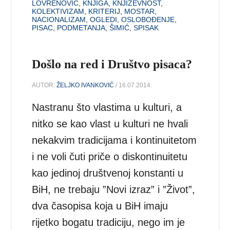
LOVRENOVIĆ
,
KNJIGA
,
KNJIŽEVNOST
,
KOLEKTIVIZAM
,
KRITERIJ
,
MOSTAR
,
NACIONALIZAM
,
OGLEDI
,
OSLOBOĐENJE
,
PISAC
,
PODMETANJA
,
ŠIMIĆ
,
SPISAK
Došlo na red i Društvo pisaca?
AUTOR:
ŽELJKO IVANKOVIĆ
/ 16.07.2014.
Nastranu što vlastima u kulturi, a
nitko se kao vlast u kulturi ne hvali
nekakvim tradicijama i kontinuitetom
i ne voli čuti priče o diskontinuitetu
kao jedinoj društvenoj konstanti u
BiH, ne trebaju ”Novi izraz” i ”Život”,
dva časopisa koja u BiH imaju
rijetko bogatu tradiciju, nego im je