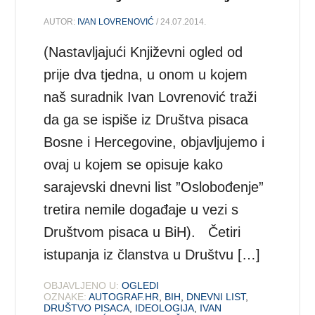
AUTOR:
IVAN LOVRENOVIĆ
/ 24.07.2014.
(Nastavljajući Književni ogled od
prije dva tjedna, u onom u kojem
naš suradnik Ivan Lovrenović traži
da ga se ispiše iz Društva pisaca
Bosne i Hercegovine, objavljujemo i
ovaj u kojem se opisuje kako
sarajevski dnevni list ”Oslobođenje”
tretira nemile događaje u vezi s
Društvom pisaca u BiH). Četiri
istupanja iz članstva u Društvu […]
OBJAVLJENO U:
OGLEDI
OZNAKE:
AUTOGRAF.HR
,
BIH
,
DNEVNI LIST
,
DRUŠTVO PISACA
,
IDEOLOGIJA
,
IVAN