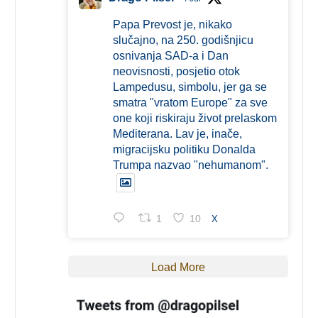
Papa Prevost je, nikako
slučajno, na 250. godišnjicu
osnivanja SAD-a i Dan
neovisnosti, posjetio otok
Lampedusu, simbolu, jer ga se
smatra "vratom Europe" za sve
one koji riskiraju život prelaskom
Mediterana. Lav je, inače,
migracijsku politiku Donalda
Trumpa nazvao "nehumanom".
1
10
X
Load More