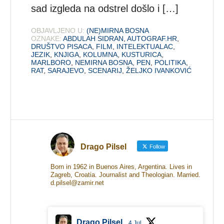
sad izgleda na odstrel došlo i […]
OBJAVLJENO U:
(NE)MIRNA BOSNA
OZNAKE:
ABDULAH SIDRAN
,
AUTOGRAF.HR
,
DRUŠTVO PISACA
,
FILM
,
INTELEKTUALAC
,
JEZIK
,
KNJIGA
,
KOLUMNA
,
KUSTURICA
,
MARLBORO
,
NEMIRNA BOSNA
,
PEN
,
POLITIKA
,
RAT
,
SARAJEVO
,
SCENARIJ
,
ŽELJKO IVANKOVIĆ
Drago Pilsel
Follow
Born in 1962 in Buenos Aires, Argentina. Lives in
Zagreb, Croatia. Journalist and Theologian. Married.
d.pilsel@zamir.net
Drago Pilsel
4 Jul