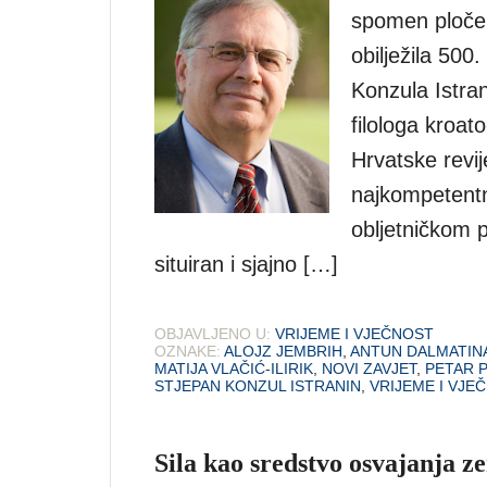
spomen ploče
obilježila 500
Konzula Istran
filologa kroa
Hrvatske revij
najkompetentni
obljetničkom 
situiran i sjajno […]
OBJAVLJENO U:
VRIJEME I VJEČNOST
OZNAKE:
ALOJZ JEMBRIH
,
ANTUN DALMATIN
MATIJA VLAČIĆ-ILIRIK
,
NOVI ZAVJET
,
PETAR 
STJEPAN KONZUL ISTRANIN
,
VRIJEME I VJE
Sila kao sredstvo osvajanja z