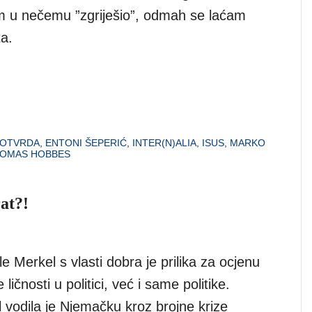
m u nečemu ”zgriješio”, odmah se laćam
a.
POTVRDA
,
ENTONI ŠEPERIĆ
,
INTER(N)ALIA
,
ISUS
,
MARKO
OMAS HOBBES
at?!
 Merkel s vlasti dobra je prilika za ocjenu
ičnosti u politici, već i same politike.
 vodila je Njemačku kroz brojne krize