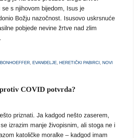
ći se s njihovom bijedom, Isus je
onio Božju nazočnost. Isusovo uskrsnuće
asilne pobjede nevine žrtve nad zlim
.
H BONHOEFFER
,
EVANĐELJE
,
HERETIČKI PABIRCI
,
NOVI
ili protiv COVID potvrda?
to priznati. Ja kadgod nešto zaserem,
e izrazim manje živopisnim, ali stoga ne i
razom katoličke moralke – kadgod imam