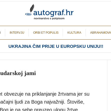
I
INTERVJU
ORBI ET POPULIS
KULTURA
ABRAHAMOVA
UKRAJINA ČIM PRIJE U EUROPSKU UNIJU!!
rudarskoj jami
t obvezuje na priklanjanje žrtvama jer su
ačajni ljudi za Boga najvažniji. Štoviše,
, Bog je na sebe preuzeo ulogu žrtve.