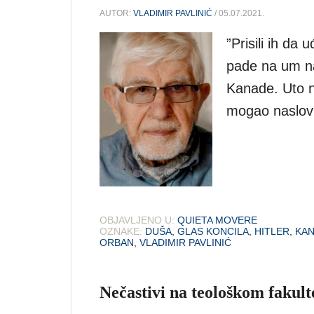
AUTOR:
VLADIMIR PAVLINIĆ
/ 05.07.2021.
”Prisili ih da
pade na um na
Kanade. Uto na
mogao naslovit
OBJAVLJENO U:
QUIETA MOVERE
OZNAKE:
DUŠA
,
GLAS KONCILA
,
HITLER
,
KA
ORBAN
,
VLADIMIR PAVLINIĆ
Nečastivi na teološkom fakult