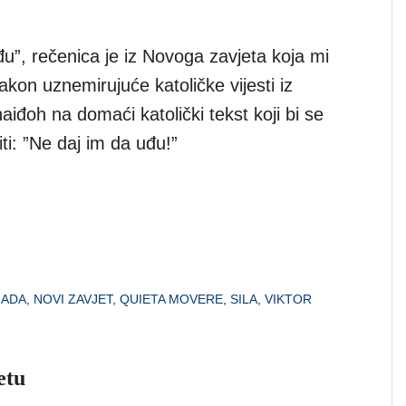
 uđu”, rečenica je iz Novoga zavjeta koja mi
kon uznemirujuće katoličke vijesti iz
iđoh na domaći katolički tekst koji bi se
i: ”Ne daj im da uđu!”
NADA
,
NOVI ZAVJET
,
QUIETA MOVERE
,
SILA
,
VIKTOR
etu