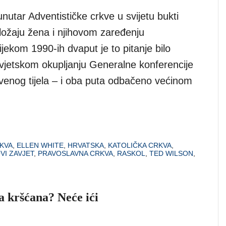
nutar Adventističke crkve u svijetu bukti
ložaju žena i njihovom zaređenju
Tijekom 1990-ih dvaput je to pitanje bilo
vjetskom okupljanju Generalne konferencije
kvenog tijela – i oba puta odbačeno većinom
KVA
,
ELLEN WHITE
,
HRVATSKA
,
KATOLIČKA CRKVA
,
VI ZAVJET
,
PRAVOSLAVNA CRKVA
,
RASKOL
,
TED WILSON
,
a kršćana? Neće ići