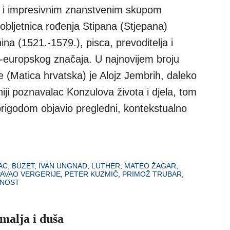
 i impresivnim znanstvenim skupom
. obljetnica rođenja Stipana (Stjepana)
ina (1521.-1579.), pisca, prevoditelja i
to-europskog značaja. U najnovijem broju
e (Matica hrvatska) je Alojz Jembrih, daleko
ji poznavalac Konzulova života i djela, tom
prigodom objavio pregledni, kontekstualno
AC
,
BUZET
,
IVAN UNGNAD
,
LUTHER
,
MATEO ŽAGAR
,
PAVAO VERGERIJE
,
PETER KUZMIČ
,
PRIMOŽ TRUBAR
,
ČNOST
emalja i duša