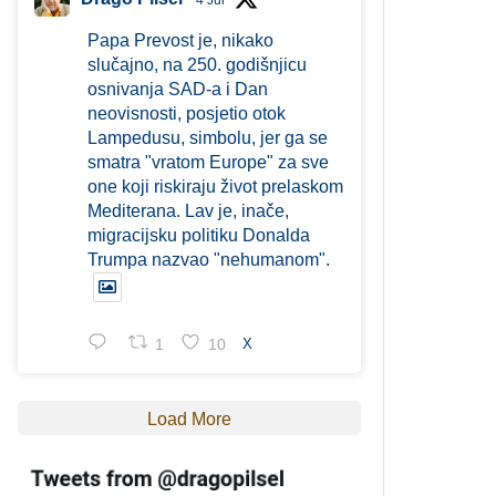
4 Jul
Papa Prevost je, nikako
slučajno, na 250. godišnjicu
osnivanja SAD-a i Dan
neovisnosti, posjetio otok
Lampedusu, simbolu, jer ga se
smatra "vratom Europe" za sve
one koji riskiraju život prelaskom
Mediterana. Lav je, inače,
migracijsku politiku Donalda
Trumpa nazvao "nehumanom".
1
10
X
Load More