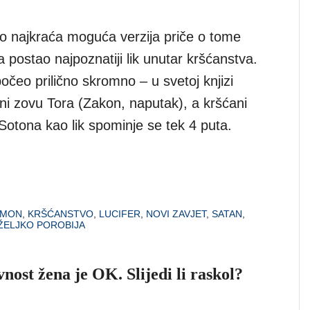
o najkraća moguća verzija priče o tome
 postao najpoznatiji lik unutar kršćanstva.
počeo prilično skromno – u svetoj knjizi
ni zovu Tora (Zakon, naputak), a kršćani
 Sotona kao lik spominje se tek 4 puta.
EMON
,
KRŠĆANSTVO
,
LUCIFER
,
NOVI ZAVJET
,
SATAN
,
ŽELJKO POROBIJA
nost žena je OK. Slijedi li raskol?