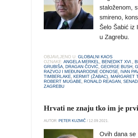
staloženom, st
smireno, kons
Šelo Šabić iz
u Zagrebu.
OBJAVLJENO U:
GLOBALNI KAOS
OZNAKE:
ANGELA MERKEL
,
BENEDIKT XVI.
,
B
GRUBIŠA
,
DRAGAN ČOVIĆ
,
GEORGE BUSH
,
G
RAZVOJ I MEĐUNARODNE ODNOSE
,
IVAN PAV
TIMBERLAKE
,
KERMIT (ŽABAC)
,
MARGARET 
ROBERT MUGABE
,
RONALD REAGAN
,
SENAD
ZAGREBU
Hrvati ne znaju tko im je prv
AUTOR:
PETER KUZMIČ
/ 12.09.2021.
Ovih dana se 