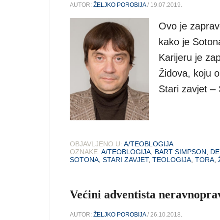
AUTOR:
ŽELJKO POROBIJA
/ 19.07.2019.
Ovo je zaprav
kako je Sotona
Karijeru je za
Židova, koju o
Stari zavjet –
OBJAVLJENO U:
A/TEOBLOGIJA
OZNAKE:
A/TEOBLOGIJA
,
BART SIMPSON
,
D
SOTONA
,
STARI ZAVJET
,
TEOLOGIJA
,
TORA
,
Većini adventista neravnoprav
AUTOR:
ŽELJKO POROBIJA
/ 26.10.2018.