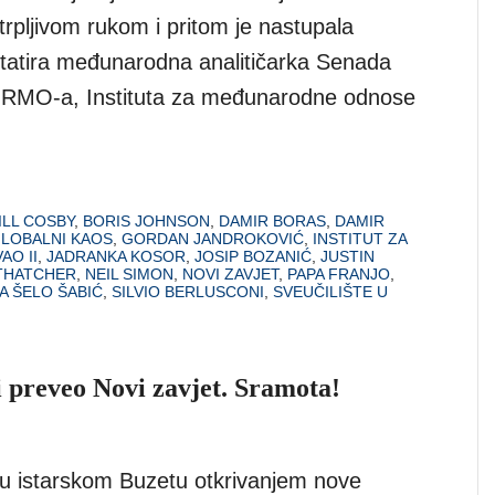
rpljivom rukom i pritom je nastupala
tatira međunarodna analitičarka Senada
 IRMO-a, Instituta za međunarodne odnose
ILL COSBY
,
BORIS JOHNSON
,
DAMIR BORAS
,
DAMIR
LOBALNI KAOS
,
GORDAN JANDROKOVIĆ
,
INSTITUT ZA
AO II
,
JADRANKA KOSOR
,
JOSIP BOZANIĆ
,
JUSTIN
THATCHER
,
NEIL SIMON
,
NOVI ZAVJET
,
PAPA FRANJO
,
A ŠELO ŠABIĆ
,
SILVIO BERLUSCONI
,
SVEUČILIŠTE U
i preveo Novi zavjet. Sramota!
u istarskom Buzetu otkrivanjem nove