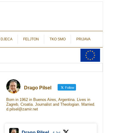
autograf.hr
novinarstvo s potpisom
 DJECA
FELJTON
TKO SMO
PRIJAVA
Drago Pilsel
Follow
Born in 1962 in Buenos Aires, Argentina. Lives in
Zagreb, Croatia. Journalist and Theologian. Married.
d.pilsel@zamir.net
Drago Pilsel