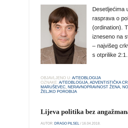
Desetljećima u
rasprava o po
(ordination). 
izneseno na s
– najvišeg cr
s otprilike 2:1.
OBJAVLJENO U:
A/TEOBLOGIJA
OZNAKE:
A/TEOBLOGIJA
,
ADVENTISTIČKA CR
MARUŠEVEC
,
NERAVNOPRAVNOST ŽENA
,
NO
ŽELJKO POROBIJA
Lijeva politika bez angažman
AUTOR:
DRAGO PILSEL
/ 16.04.2018.