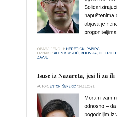
Solidariziraju
napuštenima d
objava je nen
progoniteljima
OBJAVLJENO U:
HERETIČKI PABIRCI
OZNAKE:
ALEN KRISTIĆ
,
BOLIVIJA
,
DIETRIC
ZAVJET
Isuse iz Nazareta, jesi li za 
AUTOR:
ENTONI ŠEPERIĆ
/ 24.11.2021.
Moram vam neš
odnosno – da s
pogodnijim iz