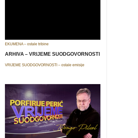
EKUMENA – ostale tribine
ARHIVA – VRIJEME SUODGOVORNOSTI
VRIJEME SUODGOVORNOSTI – ostale emisije