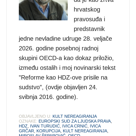
hrvatskog
pravosuđa i
predstavnik
jedne nevladine udruge 28. veljače
2026. godine posebnoj radnoj
skupini OECD-a kao dokaz priložio,
između ostalih i moj novinarski tekst
”Reforme kao HDZ-ove prisile na
sudstvo”, (ovdje objavljen 24.
svibnja 2016. godine).
OBJAVLJENO U:
KULT NEREAGIRANJA
OZNAKE:
EUROPSKI SUD ZA LJUDSKA PRAVA
,
HDZ
,
IVAN TURUDIĆ
,
IVICA CRNIĆ
,
IVICA
GRČAR
,
KORUPCIJA
,
KULT NEREAGIRANJA
,
MIROSLAV ŠEPAROVIĆ
,
OECD