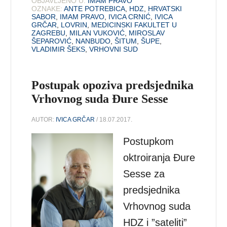
OBJAVLJENO U:
IMAM PRAVO
OZNAKE:
ANTE POTREBICA
,
HDZ
,
HRVATSKI
SABOR
,
IMAM PRAVO
,
IVICA CRNIĆ
,
IVICA
GRČAR
,
LOVRIN
,
MEDICINSKI FAKULTET U
ZAGREBU
,
MILAN VUKOVIĆ
,
MIROSLAV
ŠEPAROVIĆ
,
NANBUDO
,
ŠITUM
,
ŠUPE
,
VLADIMIR ŠEKS
,
VRHOVNI SUD
Postupak opoziva predsjednika
Vrhovnog suda Đure Sesse
AUTOR:
IVICA GRČAR
/ 18.07.2017.
Postupkom
oktroiranja Đure
Sesse za
predsjednika
Vrhovnog suda
HDZ i ”sateliti”