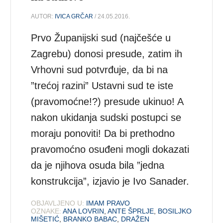
AUTOR:
IVICA GRČAR
/ 24.05.2016.
Prvo Županijski sud (najčešće u
Zagrebu) donosi presude, zatim ih
Vrhovni sud potvrđuje, da bi na
”trećoj razini” Ustavni sud te iste
(pravomoćne!?) presude ukinuo! A
nakon ukidanja sudski postupci se
moraju ponoviti! Da bi prethodno
pravomoćno osuđeni mogli dokazati
da je njihova osuda bila ”jedna
konstrukcija”, izjavio je Ivo Sanader.
OBJAVLJENO U:
IMAM PRAVO
OZNAKE:
ANA LOVRIN
,
ANTE ŠPRLJE
,
BOSILJKO
MIŠETIĆ
,
BRANKO BABAC
,
DRAŽEN