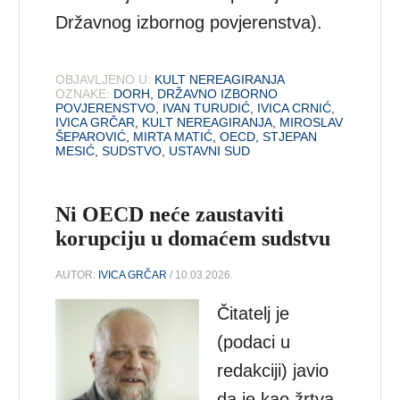
Državnog izbornog povjerenstva).
OBJAVLJENO U:
KULT NEREAGIRANJA
OZNAKE:
DORH
,
DRŽAVNO IZBORNO
POVJERENSTVO
,
IVAN TURUDIĆ
,
IVICA CRNIĆ
,
IVICA GRČAR
,
KULT NEREAGIRANJA
,
MIROSLAV
ŠEPAROVIĆ
,
MIRTA MATIĆ
,
OECD
,
STJEPAN
MESIĆ
,
SUDSTVO
,
USTAVNI SUD
Ni OECD neće zaustaviti
korupciju u domaćem sudstvu
AUTOR:
IVICA GRČAR
/ 10.03.2026.
Čitatelj je
(podaci u
redakciji) javio
da je kao žrtva