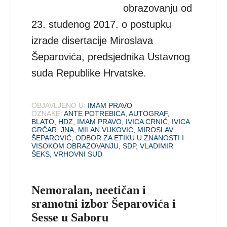
obrazovanju od
23. studenog 2017. o postupku
izrade disertacije Miroslava
Šeparovića, predsjednika Ustavnog
suda Republike Hrvatske.
OBJAVLJENO U:
IMAM PRAVO
OZNAKE:
ANTE POTREBICA
,
AUTOGRAF
,
BLATO
,
HDZ
,
IMAM PRAVO
,
IVICA CRNIĆ
,
IVICA
GRČAR
,
JNA
,
MILAN VUKOVIĆ
,
MIROSLAV
ŠEPAROVIĆ
,
ODBOR ZA ETIKU U ZNANOSTI I
VISOKOM OBRAZOVANJU
,
SDP
,
VLADIMIR
ŠEKS
,
VRHOVNI SUD
Nemoralan, neetičan i
sramotni izbor Šeparovića i
Sesse u Saboru