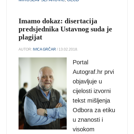
Imamo dokaz: disertacija
predsjednika Ustavnog suda je
plagijat
AUTOR:
IVICA GRČAR
/ 13.02.2018.
Portal
Autograf.hr prvi
objavljuje u
cijelosti izvorni
tekst mišljenja
Odbora za etiku
u znanosti i
visokom