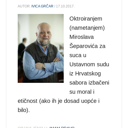
AUTOR:
IVICA GRČAR
/ 17.10.2017.
Oktroiranjem
(nametanjem)
Miroslava
Šeparovića za
suca u
Ustavnom sudu
iz Hrvatskog
sabora izbačeni
su moral i
etičnost (ako ih je dosad uopće i
bilo).