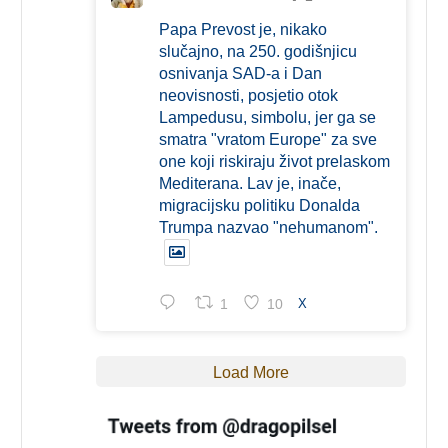
Papa Prevost je, nikako
slučajno, na 250. godišnjicu
osnivanja SAD-a i Dan
neovisnosti, posjetio otok
Lampedusu, simbolu, jer ga se
smatra "vratom Europe" za sve
one koji riskiraju život prelaskom
Mediterana. Lav je, inače,
migracijsku politiku Donalda
Trumpa nazvao "nehumanom".
1
10
X
Load More