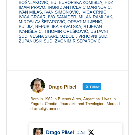
BOŠNJAKOVIĆ
,
EU
,
EUROPSKA KOMISIJA
,
HDZ
,
IMAM PRAVO
,
INGRID ANTIČEVIĆ MARINOVIĆ
,
IVAN MILAS
,
IVAN ŠIMONOVIĆ
,
IVICA CRNIĆ
,
IVICA GRČAR
,
IVO SANADER
,
MILAN RAMLJAK
,
MIROSLAV ŠEPAROVIĆ
,
ORSAT MILJENIĆ
,
PULJIZ
,
REPUBLIKA HRVATSKA
,
STJEPAN
IVANIŠEVIĆ
,
TIHOMIR OREŠKOVIĆ
,
USTAVNI
SUD
,
VESNA ŠKARE OŽBOLT
,
VRHOVNI SUD
,
ŽUPANIJSKI SUD
,
ZVONIMIR ŠEPAROVIĆ
Drago Pilsel
Follow
Born in 1962 in Buenos Aires, Argentina. Lives in
Zagreb, Croatia. Journalist and Theologian. Married.
d.pilsel@zamir.net
Drago Pilsel
4 Jul