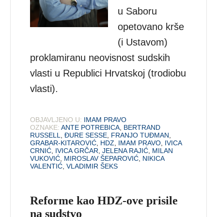
u Saboru
opetovano krše
(i Ustavom)
proklamiranu neovisnost sudskih
vlasti u Republici Hrvatskoj (trodiobu
vlasti).
OBJAVLJENO U:
IMAM PRAVO
OZNAKE:
ANTE POTREBICA
,
BERTRAND
RUSSELL
,
ĐURE SESSE
,
FRANJO TUĐMAN
,
GRABAR-KITAROVIĆ
,
HDZ
,
IMAM PRAVO
,
IVICA
CRNIĆ
,
IVICA GRČAR
,
JELENA RAJIĆ
,
MILAN
VUKOVIĆ
,
MIROSLAV ŠEPAROVIĆ
,
NIKICA
VALENTIĆ
,
VLADIMIR ŠEKS
Reforme kao HDZ-ove prisile
na sudstvo