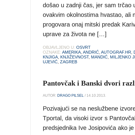
došao u zadnji čas, jer sam trčao 
ovakvim okolnostima hvastao, ali m
progovara onaj mitski predak Kariv
uprave za života ne […]
OBJAVLJENO U:
OSVRT
OZNAKE:
AMERIKA
,
ANDRIĆ
,
AUTOGRAF.HR
,
KNJIGA
,
KNJIŽEVNOST
,
MANDIĆ
,
MILJENKO 
UJEVIĆ
,
ZAGREB
Pantovčak i Banski dvori različ
AUTOR:
DRAGO PILSEL
/ 14.10.2013.
Pozivajući se na neslužbene izvore
Tportal, da visoki izvor s Pantovčak
predsjednika Ive Josipovića ako je 