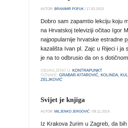
AUTOR:
BRANIMIR POFUK
/ 17.03.2015.
Dobro sam zapamtio lekciju koju m
na Hrvatskoj televiziji očitao Igo
najpopularnije hrvatske estradne 
kazališta Ivan pl. Zajc u Rijeci i 
je na to odbrusio da on s dotično
OBJAVLJENO U:
KONTRAPUNKT
OZNAKE:
GRABAR-KITAROVIĆ
,
KOLINDA
,
KU
ZELJKOVIĆ
Svijet je knjiga
AUTOR:
MILJENKO JERGOVIĆ
/ 09.11.2014.
Iz Krakova žurim u Zagreb, da bi