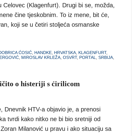
u Celovec (Klagenfurt). Drugi bi se, možda,
ene čine tjeskobnim. To iz mene, bit će,
an, koji se u četiri stoljeća osmanske
DOBRICA ĆOSIĆ
,
HANDKE
,
HRVATSKA
,
KLAGENFURT
,
JERGOVIĆ
,
MIROSLAV KRLEŽA
,
OSVRT
,
PORTAL
,
SRBIJA
,
ito o histeriji s ćirilicom
, Dnevnik HTV-a objavio je, a prenosi
a tvrdi kako nitko ne bi bio sretniji od
Zoran Milanović u pravu i ako situaciju sa