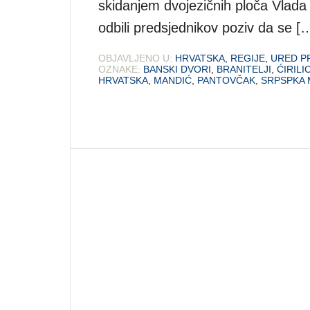
skidanjem dvojezičnih ploča Vlada
odbili predsjednikov poziv da se [
OBJAVLJENO U:
HRVATSKA
,
REGIJE
,
URED P
OZNAKE:
BANSKI DVORI
,
BRANITELJI
,
ĆIRILI
HRVATSKA
,
MANDIĆ
,
PANTOVČAK
,
SRPSPKA 