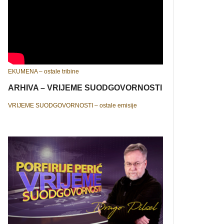
EKUMENA – ostale tribine
ARHIVA – VRIJEME SUODGOVORNOSTI
VRIJEME SUODGOVORNOSTI – ostale emisije