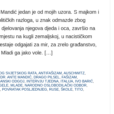
 Mandić jedan je od mojih uzora. S majkom i
olitičkih razloga, u znak odmazde zbog
g djelovanja njegova djeda i oca, završio na
mjestu na kugli zemaljskoj, u nacističkom
estaje odgajati za mir, za zrelo građanstvo,
 Mladi ga jako vole. […]
GOG SVJETSKOG RATA
,
ANTIFAŠIZAM
,
AUSCHWITZ
,
,
DR. ANTE MANDIĆ
,
DRAGO PILSEL
,
FAŠIZAM
,
ANSKI ODGOJ
,
INTERVJU TJEDNA
,
ITALIJA
,
IVO BARIĆ
,
GELE
,
MLADE
,
NARODNO OSLOBODILAČKI ODBOR
,
,
POVRATAK POSLJEDNJEG
,
RUSE
,
ŠKOLE
,
TITO
,