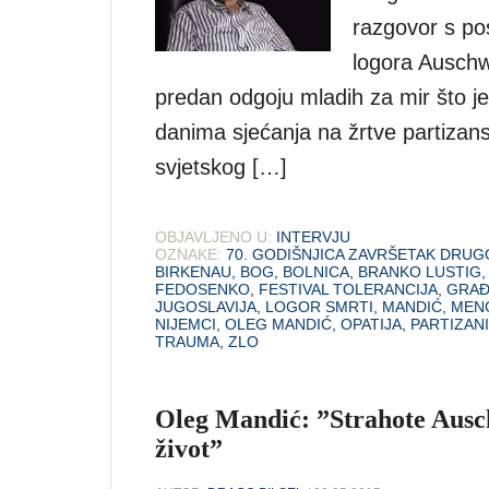
razgovor s po
logora Auschw
predan odgoju mladih za mir što je p
danima sjećanja na žrtve partiza
svjetskog […]
OBJAVLJENO U:
INTERVJU
OZNAKE:
70. GODIŠNJICA ZAVRŠETAK DRU
BIRKENAU
,
BOG
,
BOLNICA
,
BRANKO LUSTIG
FEDOSENKO
,
FESTIVAL TOLERANCIJA
,
GRAĐ
JUGOSLAVIJA
,
LOGOR SMRTI
,
MANDIĆ
,
MEN
NIJEMCI
,
OLEG MANDIĆ
,
OPATIJA
,
PARTIZANI
TRAUMA
,
ZLO
Oleg Mandić: ”Strahote Ausc
život”