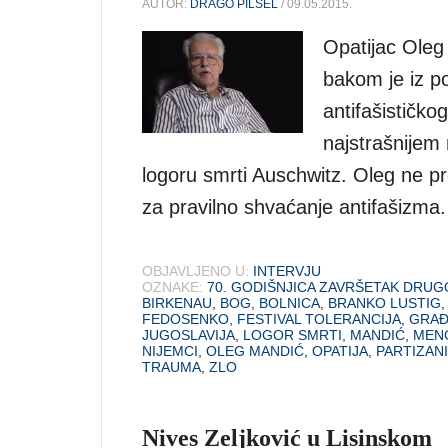
AUTOR:
DRAGO PILSEL
/ 09.05.2015.
Opatijac Oleg
bakom je iz p
antifašističko
najstrašnijem 
logoru smrti Auschwitz. Oleg ne pr
za pravilno shvaćanje antifašizma.
OBJAVLJENO U:
INTERVJU
OZNAKE:
70. GODIŠNJICA ZAVRŠETAK DRU
BIRKENAU
,
BOG
,
BOLNICA
,
BRANKO LUSTIG
FEDOSENKO
,
FESTIVAL TOLERANCIJA
,
GRAĐ
JUGOSLAVIJA
,
LOGOR SMRTI
,
MANDIĆ
,
MEN
NIJEMCI
,
OLEG MANDIĆ
,
OPATIJA
,
PARTIZANI
TRAUMA
,
ZLO
Nives Zeljković u Lisinskom