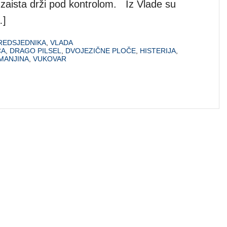
 zaista drži pod kontrolom. Iz Vlade su
…]
REDSJEDNIKA
,
VLADA
CA
,
DRAGO PILSEL
,
DVOJEZIČNE PLOČE
,
HISTERIJA
,
MANJINA
,
VUKOVAR