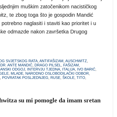
sljednjim muškim zatočenikom nacističkog
itz, te zbog toga što je gospodin Mandić
otrebno naglasiti i staviti kao prioritet i u
nske odmazde nakon završetka Drugog
GOG SVJETSKOG RATA
,
ANTIFAŠIZAM
,
AUSCHWITZ
,
,
DR. ANTE MANDIĆ
,
DRAGO PILSEL
,
FAŠIZAM
,
ANSKI ODGOJ
,
INTERVJU TJEDNA
,
ITALIJA
,
IVO BARIĆ
,
GELE
,
MLADE
,
NARODNO OSLOBODILAČKI ODBOR
,
,
POVRATAK POSLJEDNJEG
,
RUSE
,
ŠKOLE
,
TITO
,
hwitza su mi pomogle da imam sretan