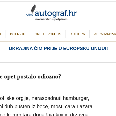
I
INTERVJU
ORBI ET POPULIS
KULTURA
ABRAHAMOVA
UKRAJINA ČIM PRIJE U EUROPSKU UNIJU!!
e opet postalo odiozno?
ofilske orgije, neraspadnuti hamburger,
ni duh pušten iz boce, mošti cara Lazara –
od komentara događaja koji je državna