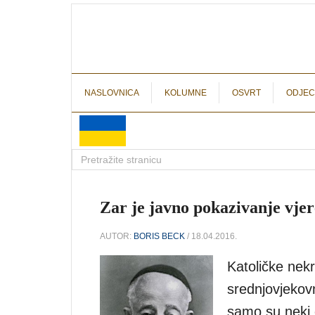
NASLOVNICA
KOLUMNE
OSVRT
ODJEC
Zar je javno pokazivanje vjer
AUTOR:
BORIS BECK
/ 18.04.2016.
Katoličke nekr
srednjovjekov
samo su neki 