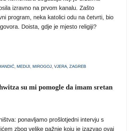
nosila izravno na prvom kanalu. Zašto
vni program, neka katolici odu na četvrti, bio
govora. Doista, gdje je mjesto religiji?
MANDIĆ
,
MEDIJI
,
MIROGOJ
,
VJERA
,
ZAGREB
hwitza su mi pomogle da imam sretan
štva: ponavljamo prošlotjedni intervju s
em zbog velike pažnje koju je izazvao ovaj