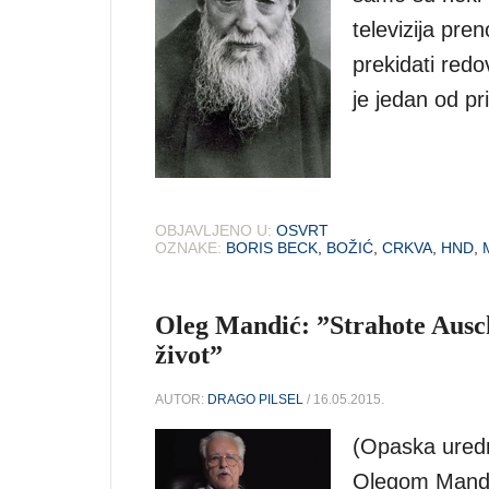
televizija pre
prekidati redo
je jedan od pri
OBJAVLJENO U:
OSVRT
OZNAKE:
BORIS BECK
,
BOŽIĆ
,
CRKVA
,
HND
,
Oleg Mandić: ”Strahote Ausc
život”
AUTOR:
DRAGO PILSEL
/ 16.05.2015.
(Opaska uredni
Olegom Mandić