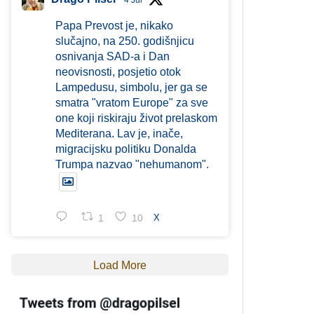
4 Jul
Papa Prevost je, nikako
slučajno, na 250. godišnjicu
osnivanja SAD-a i Dan
neovisnosti, posjetio otok
Lampedusu, simbolu, jer ga se
smatra "vratom Europe" za sve
one koji riskiraju život prelaskom
Mediterana. Lav je, inače,
migracijsku politiku Donalda
Trumpa nazvao "nehumanom".
1
10
X
Load More