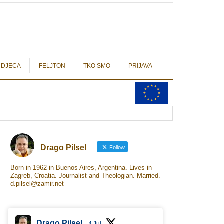
autograf.hr
novinarstvo s potpisom
 DJECA
FELJTON
TKO SMO
PRIJAVA
Drago Pilsel
Follow
Born in 1962 in Buenos Aires, Argentina. Lives in
Zagreb, Croatia. Journalist and Theologian. Married.
d.pilsel@zamir.net
Drago Pilsel