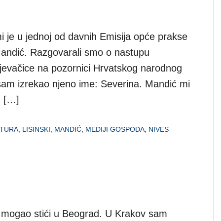
i je u jednoj od davnih Emisija opće prakse
r Mandić. Razgovarali smo o nastupu
pjevačice na pozornici Hrvatskog narodnog
ja sam izrekao njeno ime: Severina. Mandić mi
m […]
LTURA
,
LISINSKI
,
MANDIĆ
,
MEDIJI GOSPOĐA
,
NIVES
h mogao stići u Beograd. U Krakov sam