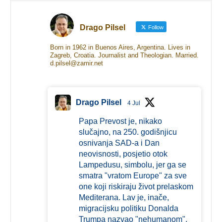
Drago Pilsel
Follow
Born in 1962 in Buenos Aires, Argentina. Lives in
Zagreb, Croatia. Journalist and Theologian. Married.
d.pilsel@zamir.net
Drago Pilsel
4 Jul
Papa Prevost je, nikako
slučajno, na 250. godišnjicu
osnivanja SAD-a i Dan
neovisnosti, posjetio otok
Lampedusu, simbolu, jer ga se
smatra "vratom Europe" za sve
one koji riskiraju život prelaskom
Mediterana. Lav je, inače,
migracijsku politiku Donalda
Trumpa nazvao "nehumanom".