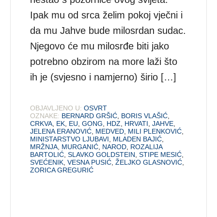
Ipak mu od srca želim pokoj vječni i
da mu Jahve bude milosrdan sudac.
Njegovo će mu milosrđe biti jako
potrebno obzirom na more laži što
ih je (svjesno i namjerno) širio […]
OBJAVLJENO U:
OSVRT
OZNAKE:
BERNARD GRŠIĆ
,
BORIS VLAŠIĆ
,
CRKVA
,
EK
,
EU
,
GONG
,
HDZ
,
HRVATI
,
JAHVE
,
JELENA ERANOVIĆ
,
MEDVED
,
MILI PLENKOVIĆ
,
MINISTARSTVO LJUBAVI
,
MLADEN BAJIĆ
,
MRŽNJA
,
MURGANIĆ
,
NAROD
,
ROZALIJA
BARTOLIĆ
,
SLAVKO GOLDSTEIN
,
STIPE MESIĆ
,
SVEĆENIK
,
VESNA PUSIĆ
,
ŽELJKO GLASNOVIĆ
,
ZORICA GREGURIĆ