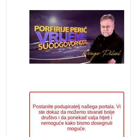
Postanite podupiratelj našega portala. Vi
ste dokaz da možemo stvarati bolje
društvo i da ponekad valja htjeti i
nemoguće kako bismo dosegnuli
moguće.