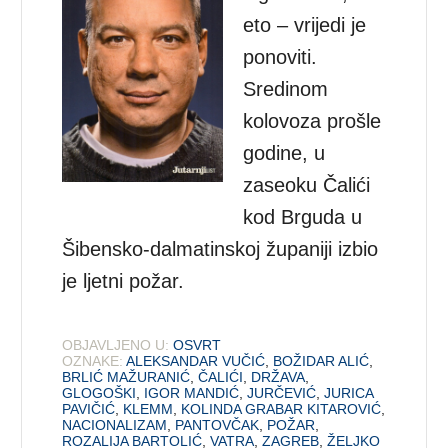
eto – vrijedi je
ponoviti.
Sredinom
kolovoza prošle
godine, u
zaseoku Čalići
kod Brguda u
Šibensko-dalmatinskoj županiji izbio
je ljetni požar.
OBJAVLJENO U:
OSVRT
OZNAKE:
ALEKSANDAR VUČIĆ
,
BOŽIDAR ALIĆ
,
BRLIĆ MAŽURANIĆ
,
ČALIĆI
,
DRŽAVA
,
GLOGOŠKI
,
IGOR MANDIĆ
,
JURČEVIĆ
,
JURICA
PAVIČIĆ
,
KLEMM
,
KOLINDA GRABAR KITAROVIĆ
,
NACIONALIZAM
,
PANTOVČAK
,
POŽAR
,
ROZALIJA BARTOLIĆ
,
VATRA
,
ZAGREB
,
ŽELJKO