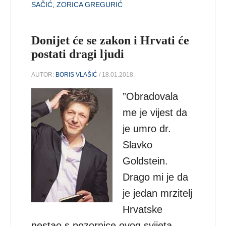
SAČIĆ
,
ZORICA GREGURIĆ
Donijet će se zakon i Hrvati će
postati dragi ljudi
AUTOR:
BORIS VLAŠIĆ
/ 18.01.2018.
”Obradovala
me je vijest da
je umro dr.
Slavko
Goldstein.
Drago mi je da
je jedan mrzitelj
Hrvatske
nestao s pozornice ovog svijeta.