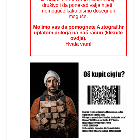
društvo i da ponekad valja htjeti i
nemoguće kako bismo dosegnuli
moguće.
Molimo vas da pomognete Autograf.hr
uplatom priloga na naš račun (kliknite
ovdje).
Hvala vam!