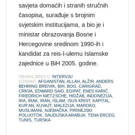
savjeta domaćih i stranih stručnih
časopisa, surađuje s brojnim
svjetskim institucijama, a bio je i
ministar obrazovanja Bosne i
Hercegovine sredinom 1990-ih i
kandidat za reis-l-ulemu Islamske
zajednice u BiH 2005. godine.
OBJAVLJENO U:
INTERVJU
OZNAKE:
AFGANISTAN
,
ALLAH
,
ALŽIR
,
ANDERS
BEHRING BREIVIK
,
BIH
,
BOG
,
CARIGRAD
,
CRKVA
,
EDWARD SAID
,
EGIPAT
,
ENES KARIĆ
,
FRIEDRICH NIETZSCHE
,
HIDŽAB
,
INDONEZIJA
,
IRA
,
IRAK
,
IRAN
,
ISLAM
,
ISUS KRIST
,
KAPITAL
,
KUR’AN
,
KUVAJT
,
MALEZIJA
,
MAROKO
,
MUSLIMANI
,
NJEMAČKA
,
PIRINEJSKI
POLUOTOK
,
SAUDIJSKA ARABIJA
,
TENA ERCEG
,
TUNIS
,
TURSKA