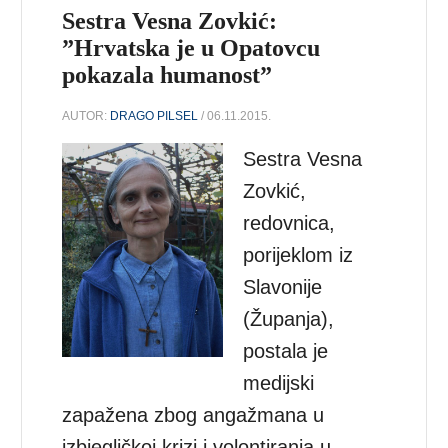
Sestra Vesna Zovkić:
”Hrvatska je u Opatovcu
pokazala humanost”
AUTOR:
DRAGO PILSEL
/ 06.11.2015.
Sestra Vesna
Zovkić,
redovnica,
porijeklom iz
Slavonije
(Županja),
postala je
medijski
zapažena zbog angažmana u
izbjegličkoj krizi i volontiranja u