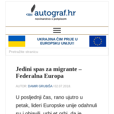
autograf.hr
novinarstvo s potpisom
UKRAJINA ČIM PRIJE U
EUROPSKU UNIJU!!
Jedini spas za migrante –
Federalna Europa
AUTOR:
DAMIR GRUBIŠA
/ 02.07.2018.
U posljednji čas, rano ujutro u
petak, lideri Europske unije odahnuli
su i objavili, urbi et orbi, da je