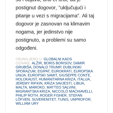
postignut dogovor, ”uključujući i
pitanje u vezi s migracijama”. Ali taj
dogovor je zasnovan na klimavim
nogama, jer jedinstvo nije
postignuto, a problemi su samo
odgođeni.
OBJAVLJENO U:
GLOBALNI KAOS
OZNAKE:
ALŽIR
,
BORIS BORISOV
,
DAMIR
GRUBIŠA
,
DONALD TRUMP
,
DUBLINSKI
SPORAZUM
,
EGIPAT
,
EUROKRATI
,
EUROPSKA
UNIJA
,
EUROPSKI SAMIT
,
GIUSEPPE CONTE
,
HOLOKAUST
,
HUMANITARNA KRIZA
,
ITALIJA
,
JEREMY RIFKIN
,
KRIZA SAVJESTI
,
LIBIJA
,
MALTA
,
MAROKO
,
MATTEO SALVINI
,
MIGRANTSKA KRIZA
,
NICCOLÒ MACHIAVELLI
,
PHILIP ROTH
,
ROGER FISHER
,
STEFAN
LÖFVEN
,
SUVERENITET
,
TUNIS
,
UNPROFOR
,
WILLIAM URY