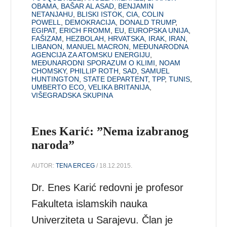
OBAMA
,
BAŠAR AL ASAD
,
BENJAMIN
NETANJAHU
,
BLISKI ISTOK
,
CIA
,
COLIN
POWELL
,
DEMOKRACIJA
,
DONALD TRUMP
,
EGIPAT
,
ERICH FROMM
,
EU
,
EUROPSKA UNIJA
,
FAŠIZAM
,
HEZBOLAH
,
HRVATSKA
,
IRAK
,
IRAN
,
LIBANON
,
MANUEL MACRON
,
MEĐUNARODNA
AGENCIJA ZA ATOMSKU ENERGIJU
,
MEĐUNARODNI SPORAZUM O KLIMI
,
NOAM
CHOMSKY
,
PHILLIP ROTH
,
SAD
,
SAMUEL
HUNTINGTON
,
STATE DEPARTENT
,
TPP
,
TUNIS
,
UMBERTO ECO
,
VELIKA BRITANIJA
,
VIŠEGRADSKA SKUPINA
Enes Karić: ”Nema izabranog
naroda”
AUTOR:
TENA ERCEG
/ 18.12.2015.
Dr. Enes Karić redovni je profesor
Fakulteta islamskih nauka
Univerziteta u Sarajevu. Član je