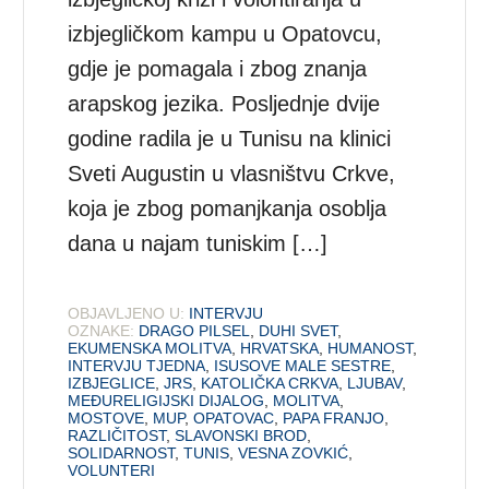
izbjegličkom kampu u Opatovcu,
gdje je pomagala i zbog znanja
arapskog jezika. Posljednje dvije
godine radila je u Tunisu na klinici
Sveti Augustin u vlasništvu Crkve,
koja je zbog pomanjkanja osoblja
dana u najam tuniskim […]
OBJAVLJENO U:
INTERVJU
OZNAKE:
DRAGO PILSEL
,
DUHI SVET
,
EKUMENSKA MOLITVA
,
HRVATSKA
,
HUMANOST
,
INTERVJU TJEDNA
,
ISUSOVE MALE SESTRE
,
IZBJEGLICE
,
JRS
,
KATOLIČKA CRKVA
,
LJUBAV
,
MEĐURELIGIJSKI DIJALOG
,
MOLITVA
,
MOSTOVE
,
MUP
,
OPATOVAC
,
PAPA FRANJO
,
RAZLIČITOST
,
SLAVONSKI BROD
,
SOLIDARNOST
,
TUNIS
,
VESNA ZOVKIĆ
,
VOLUNTERI