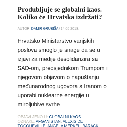
Produbljuje se globalni kaos.
Koliko će Hrvatska izdržati?
AUTOR:
DAMIR GRUBIŠA
/ 14.05.2018.
Hrvatsko Ministarstvo vanjskih
poslova smoglo je snage da se u
izjavi za medije desolidarizira sa
SAD-om, predsjednikom Trumpom i
njegovom objavom o napuštanju
međunarodnog ugovora s Iranom o
uporabi nuklearne energije u
miroljubive svrhe.
OBJAVLJENO U:
GLOBALNI KAOS
OZNAKE:
AFGANISTAN
,
ALEXIS DE
TOCQUEVILLE
,
ANGELA MERKEL
,
BARACK