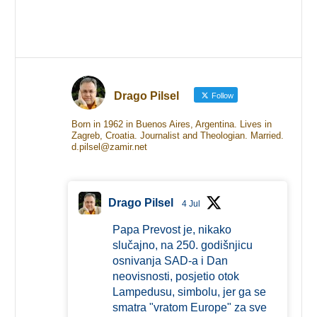
Drago Pilsel
Follow
Born in 1962 in Buenos Aires, Argentina. Lives in
Zagreb, Croatia. Journalist and Theologian. Married.
d.pilsel@zamir.net
Drago Pilsel
4 Jul
Papa Prevost je, nikako
slučajno, na 250. godišnjicu
osnivanja SAD-a i Dan
neovisnosti, posjetio otok
Lampedusu, simbolu, jer ga se
smatra "vratom Europe" za sve