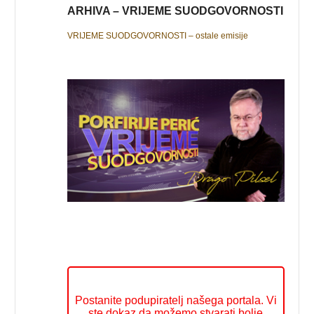
ARHIVA – VRIJEME SUODGOVORNOSTI
VRIJEME SUODGOVORNOSTI – ostale emisije
Postanite podupiratelj našega portala. Vi
ste dokaz da možemo stvarati bolje