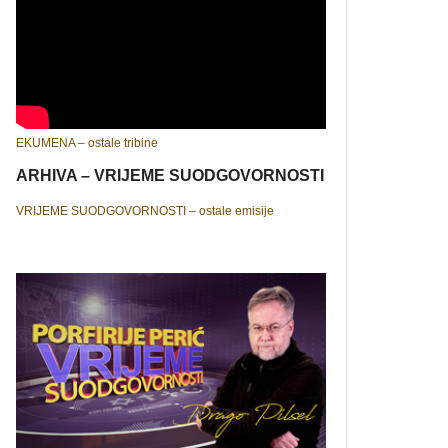
EKUMENA – ostale tribine
ARHIVA – VRIJEME SUODGOVORNOSTI
VRIJEME SUODGOVORNOSTI – ostale emisije