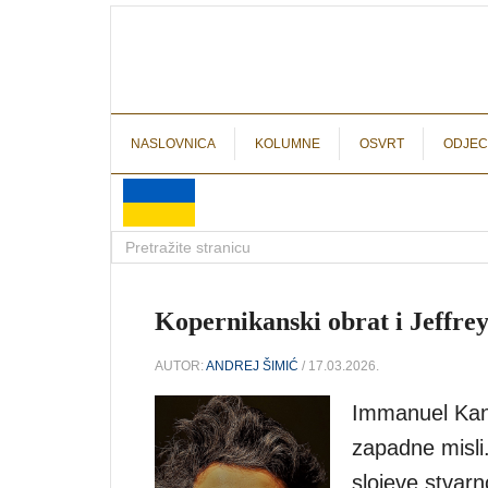
NASLOVNICA
KOLUMNE
OSVRT
ODJEC
Kopernikanski obrat i Jeffre
AUTOR:
ANDREJ ŠIMIĆ
/ 17.03.2026.
Immanuel Kant
zapadne misli.
slojeve stvarn