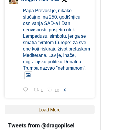
4 Jul
Papa Prevost je, nikako
slučajno, na 250. godišnjicu
osnivanja SAD-a i Dan
neovisnosti, posjetio otok
Lampedusu, simbolu, jer ga se
smatra "vratom Europe" za sve
one koji riskiraju život prelaskom
Mediterana. Lav je, inače,
migracijsku politiku Donalda
Trumpa nazvao "nehumanom".
1
10
X
Load More