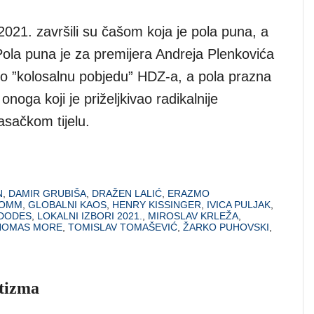
 2021. završili su čašom koja je pola puna, a
Pola puna je za premijera Andreja Plenkovića
sio ”kolosalnu pobjedu” HDZ-a, a pola prazna
onoga koji je priželjkivao radikalnije
asačkom tijelu.
N
,
DAMIR GRUBIŠA
,
DRAŽEN LALIĆ
,
ERAZMO
ROMM
,
GLOBALNI KAOS
,
HENRY KISSINGER
,
IVICA PULJAK
,
DODES
,
LOKALNI IZBORI 2021.
,
MIROSLAV KRLEŽA
,
HOMAS MORE
,
TOMISLAV TOMAŠEVIĆ
,
ŽARKO PUHOVSKI
,
otizma