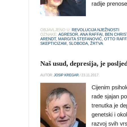
radije prenose
OBJAVLJENO U:
REVOLUCIJA NJEŽNOSTI
OZNAKE:
AGRESOR
,
ANA RAFFAI
,
BEN CHRIS
ARENDT
,
MARGITA STEFANOVIĆ
,
OTTO RAFF
SKEPTICIZAM
,
SLOBODA
,
ŽRTVA
Naš usud, depresija, je poslje
AUTOR:
JOSIP KREGAR
/ 23.11.2017.
Cijenim psihol
rade sjajan p
trenutka je de
genetski i oko
razvoj svih vrs