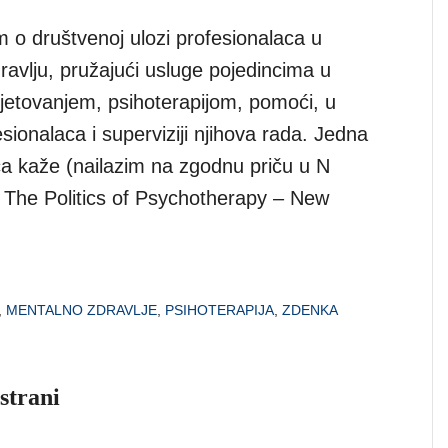
m o društvenoj ulozi profesionalaca u
avlju, pružajući usluge pojedincima u
vjetovanjem, psihoterapijom, pomoći, u
esionalaca i superviziji njihova rada. Jedna
ča kaže (nailazim na zgodnu priču u N
: The Politics of Psychotherapy – New
:
,
MENTALNO ZDRAVLJE
,
PSIHOTERAPIJA
,
ZDENKA
strani