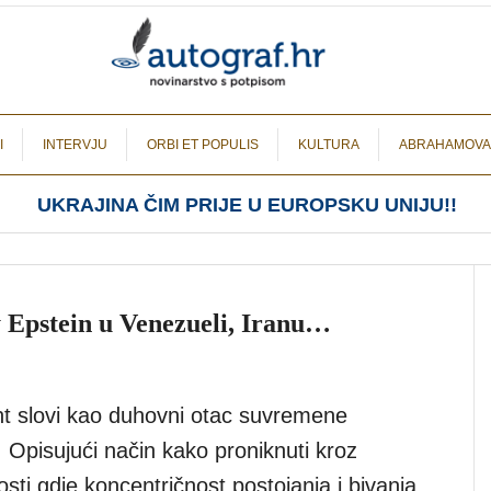
I
INTERVJU
ORBI ET POPULIS
KULTURA
ABRAHAMOVA
UKRAJINA ČIM PRIJE U EUROPSKU UNIJU!!
y Epstein u Venezueli, Iranu…
 slovi kao duhovni otac suvremene
 Opisujući način kako proniknuti kroz
osti gdje koncentričnost postojanja i bivanja