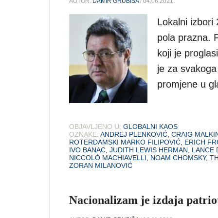
AUTOR:
DAMIR GRUBIŠA
/ 04.06.2021.
Lokalni izbori
pola prazna. 
koji je progla
je za svakoga 
promjene u gl
OBJAVLJENO U:
GLOBALNI KAOS
OZNAKE:
ANDREJ PLENKOVIĆ
,
CRAIG MALKI
ROTERDAMSKI MARKO FILIPOVIĆ
,
ERICH F
IVO BANAC
,
JUDITH LEWIS HERMAN
,
LANCE 
NICCOLÒ MACHIAVELLI
,
NOAM CHOMSKY
,
T
ZORAN MILANOVIĆ
Nacionalizam je izdaja patri