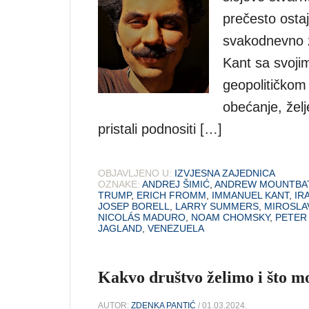
prečesto osta
svakodnevno z
Kant sa svoji
geopolitičkom
obećanje, želj
pristali podnositi […]
OBJAVLJENO U:
IZVJESNA ZAJEDNICA
OZNAKE:
ANDREJ ŠIMIĆ
,
ANDREW MOUNTBA
TRUMP
,
ERICH FROMM
,
IMMANUEL KANT
,
IR
JOSEP BORELL
,
LARRY SUMMERS
,
MIROSLA
NICOLÁS MADURO
,
NOAM CHOMSKY
,
PETER
JAGLAND
,
VENEZUELA
Kakvo društvo želimo i što m
AUTOR:
ZDENKA PANTIĆ
/ 01.03.2024.