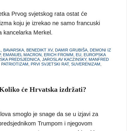
tka Prvog svjetskog rata ostat će
lizma koju je izrekao ne samo francuski
a kancelarka Merkel.
L
,
BAVARSKA
,
BENEDIKT XV
,
DAMIR GRUBIŠA
,
DEMONI IZ
P
,
EMANUEL MACRON
,
ERICH FROMM
,
EU
,
EUROPSKA
SKA PREDSJEDNICA
,
JAROSLAV KACZINSKY
,
MANFRED
,
PATRIOTIZAM
,
PRVI SVJETSKI RAT
,
SUVERENIZAM
,
 Koliko će Hrvatska izdržati?
lova smoglo je snage da se u izjavi za
, predsjednikom Trumpom i njegovom