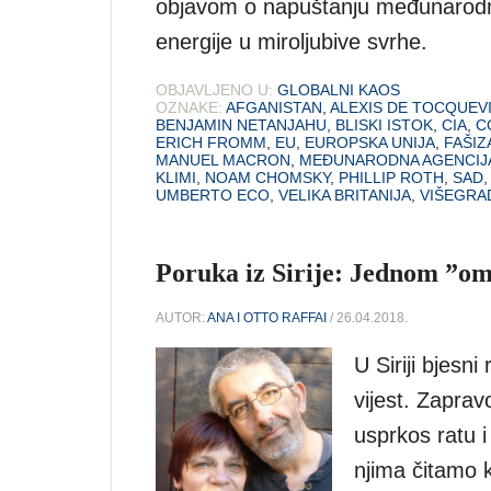
objavom o napuštanju međunarodn
energije u miroljubive svrhe.
OBJAVLJENO U:
GLOBALNI KAOS
OZNAKE:
AFGANISTAN
,
ALEXIS DE TOCQUEV
BENJAMIN NETANJAHU
,
BLISKI ISTOK
,
CIA
,
C
ERICH FROMM
,
EU
,
EUROPSKA UNIJA
,
FAŠIZ
MANUEL MACRON
,
MEĐUNARODNA AGENCIJA
KLIMI
,
NOAM CHOMSKY
,
PHILLIP ROTH
,
SAD
UMBERTO ECO
,
VELIKA BRITANIJA
,
VIŠEGRA
Poruka iz Sirije: Jednom ”om
AUTOR:
ANA I OTTO RAFFAI
/ 26.04.2018.
U Siriji bjesni
vijest. Zaprav
usprkos ratu 
njima čitamo 