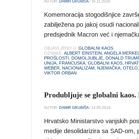
AUTOR:
DAMIR GRUBIŠA
/ 16.11.2018.
Komemoracija stogodišnjice završe
zabilježena po jakoj osudi naciona
predsjednik Macron već i njemačk
OBJAVLJENO U:
GLOBALNI KAOS
OZNAKE:
ALBERT EINSTEIN
,
ANGELA MERKE
PROŠLOSTI
,
DOMOLJUBLJE
,
DONALD TRUM
UNIJA
,
FRANCUSKA
,
GLOBALNI KAOS
,
HRVAT
WEBER
,
NACIONALIZAM
,
NJEMAČKA
,
OTELO
VIKTOR ORBAN
Produbljuje se globalni kaos.
AUTOR:
DAMIR GRUBIŠA
/ 14.05.2018.
Hrvatsko Ministarstvo vanjskih pos
medije desolidarizira sa SAD-om