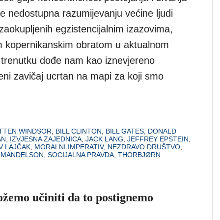
je nedostupna razumijevanju većine ljudi
aokupljenih egzistencijalnim izazovima,
m kopernikanskim obratom u aktualnom
 trenutku dođe nam kao iznevjereno
eni zavičaj ucrtan na mapi za koji smo
TTEN WINDSOR
,
BILL CLINTON
,
BILL GATES
,
DONALD
AN
,
IZVJESNA ZAJEDNICA
,
JACK LANG
,
JEFFREY EPSTEIN
,
V LAJČAK
,
MORALNI IMPERATIV
,
NEZDRAVO DRUŠTVO
,
 MANDELSON
,
SOCIJALNA PRAVDA
,
THORBJØRN
ožemo učiniti da to postignemo