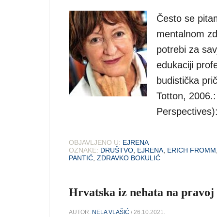
Često se pita
mentalnom zdr
potrebi za sa
edukaciji prof
budistička pri
Totton, 2006.
Perspectives)
OBJAVLJENO U:
EJRENA
OZNAKE:
DRUŠTVO
,
EJRENA
,
ERICH FROMM
PANTIĆ
,
ZDRAVKO BOKULIĆ
Hrvatska iz nehata na pravoj 
AUTOR:
NELA VLAŠIĆ
/ 26.10.2021.