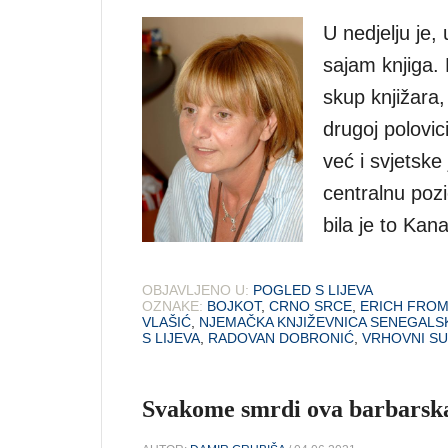
U nedjelju je
sajam knjiga. N
skup knjižara,
drugoj polovic
već i svjetske
centralnu pozi
bila je to Ka
OBJAVLJENO U:
POGLED S LIJEVA
OZNAKE:
BOJKOT
,
CRNO SRCE
,
ERICH FRO
VLAŠIĆ
,
NJEMAČKA KNJIŽEVNICA SENEGALS
S LIJEVA
,
RADOVAN DOBRONIĆ
,
VRHOVNI SU
Svakome smrdi ova barbarska