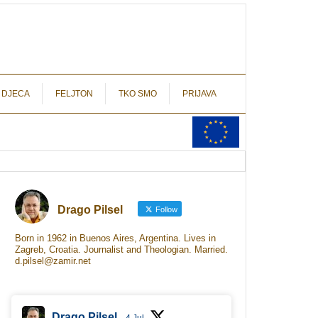
autograf.hr
novinarstvo s potpisom
 DJECA
FELJTON
TKO SMO
PRIJAVA
Drago Pilsel
Follow
Born in 1962 in Buenos Aires, Argentina. Lives in
Zagreb, Croatia. Journalist and Theologian. Married.
d.pilsel@zamir.net
Drago Pilsel