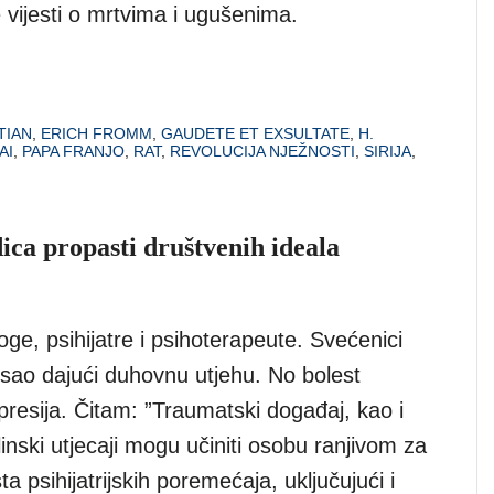
 vijesti o mrtvima i ugušenima.
TIAN
,
ERICH FROMM
,
GAUDETE ET EXSULTATE
,
H.
AI
,
PAPA FRANJO
,
RAT
,
REVOLUCIJA NJEŽNOSTI
,
SIRIJA
,
dica propasti društvenih ideala
oge, psihijatre i psihoterapeute. Svećenici
osao dajući duhovnu utjehu. No bolest
presija. Čitam: ”Traumatski događaj, kao i
linski utjecaji mogu učiniti osobu ranjivom za
ta psihijatrijskih poremećaja, uključujući i