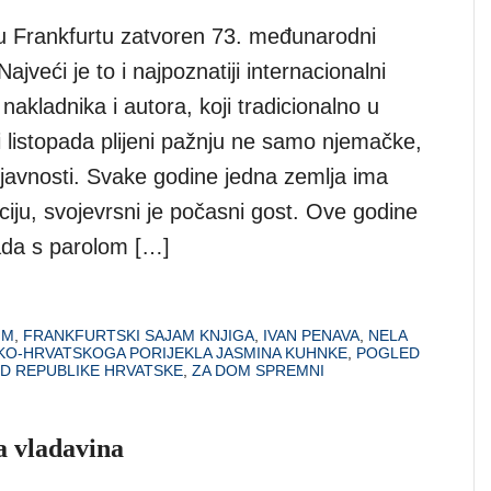
, u Frankfurtu zatvoren 73. međunarodni
ajveći je to i najpoznatiji internacionalni
 nakladnika i autora, koji tradicionalno u
i listopada plijeni pažnju ne samo njemačke,
 javnosti. Svake godine jedna zemlja ima
ciju, svojevrsni je počasni gost. Ove godine
nada s parolom […]
MM
,
FRANKFURTSKI SAJAM KNJIGA
,
IVAN PENAVA
,
NELA
KO-HRVATSKOGA PORIJEKLA JASMINA KUHNKE
,
POGLED
D REPUBLIKE HRVATSKE
,
ZA DOM SPREMNI
 vladavina