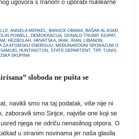
og ugovora s Iranom o uporabi nuklearne
ILLE
,
ANGELA MERKEL
,
BARACK OBAMA
,
BAŠAR AL ASAD
,
OLIN POWELL
,
DEMOKRACIJA
,
DONALD TRUMP
,
EGIPAT
,
AM
,
HEZBOLAH
,
HRVATSKA
,
IRAK
,
IRAN
,
LIBANON
,
 ZA ATOMSKU ENERGIJU
,
MEĐUNARODNI SPORAZUM O
,
SAMUEL HUNTINGTON
,
STATE DEPARTENT
,
TPP
,
TUNIS
,
DSKA SKUPINA
irisana” sloboda ne pušta se
 rat, navikli smo na taj podatak, više nije ni
o, zaboravili smo Sirijce, najviše one koji se
i usred njega ne odriču nenasilnog otpora. O
katkad u stranim novinama jer naša glasila