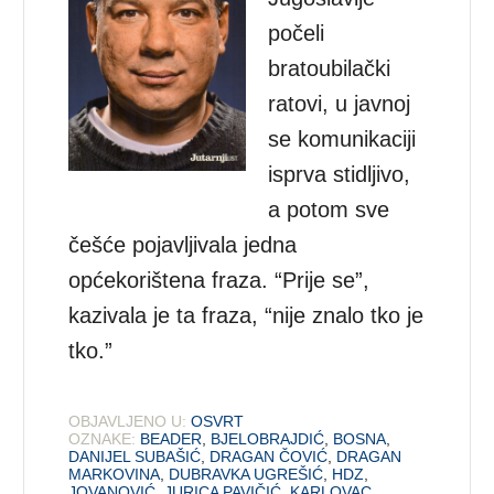
počeli
bratoubilački
ratovi, u javnoj
se komunikaciji
isprva stidljivo,
a potom sve
češće pojavljivala jedna
općekorištena fraza. “Prije se”,
kazivala je ta fraza, “nije znalo tko je
tko.”
OBJAVLJENO U:
OSVRT
OZNAKE:
BEADER
,
BJELOBRAJDIĆ
,
BOSNA
,
DANIJEL SUBAŠIĆ
,
DRAGAN ČOVIĆ
,
DRAGAN
MARKOVINA
,
DUBRAVKA UGREŠIĆ
,
HDZ
,
JOVANOVIĆ
,
JURICA PAVIČIĆ
,
KARLOVAC
,