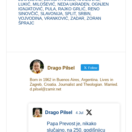
LUKIĆ
,
MILOŠEVIĆ
,
NEDA UKRADEN
,
OGNJEN
IGNJATOVIĆ
,
PULA
,
RAJKO GRLIĆ
,
RENO
SINOVČIĆ
,
SLAVONIJA
,
SPLIT
,
SRBIN
,
VOJVODINA
,
VRANKOVIĆ
,
ZADAR
,
ZORAN
ŠPRAJC
Drago Pilsel
Follow
Born in 1962 in Buenos Aires, Argentina. Lives in
Zagreb, Croatia. Journalist and Theologian. Married.
d.pilsel@zamir.net
Drago Pilsel
4 Jul
Papa Prevost je, nikako
slučajno, na 250. godišnjicu