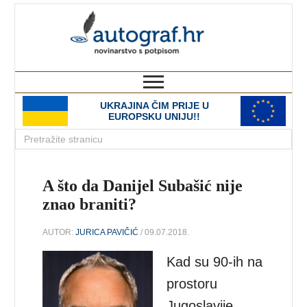
autograf.hr
novinarstvo s potpisom
UKRAJINA ČIM PRIJE U
EUROPSKU UNIJU!!
A što da Danijel Subašić nije
znao braniti?
AUTOR:
JURICA PAVIČIĆ
/ 09.07.2018.
Kad su 90-ih na
prostoru
Jugoslavije