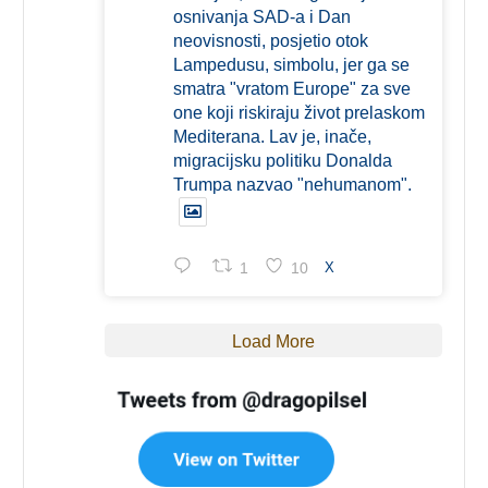
osnivanja SAD-a i Dan
neovisnosti, posjetio otok
Lampedusu, simbolu, jer ga se
smatra "vratom Europe" za sve
one koji riskiraju život prelaskom
Mediterana. Lav je, inače,
migracijsku politiku Donalda
Trumpa nazvao "nehumanom".
1
10
X
Load More