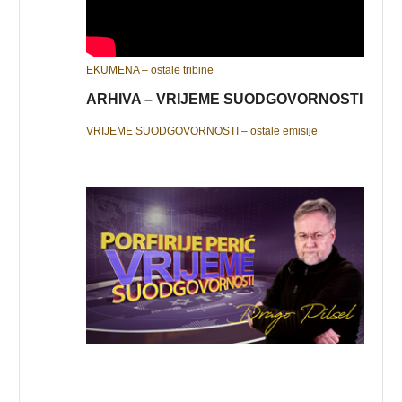
EKUMENA – ostale tribine
ARHIVA – VRIJEME SUODGOVORNOSTI
VRIJEME SUODGOVORNOSTI – ostale emisije