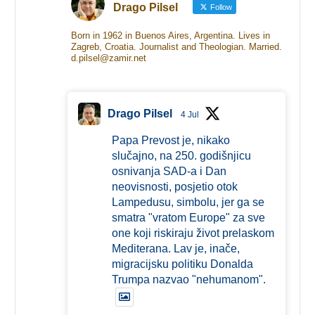
Drago Pilsel
Follow
Born in 1962 in Buenos Aires, Argentina. Lives in
Zagreb, Croatia. Journalist and Theologian. Married.
d.pilsel@zamir.net
Drago Pilsel
4 Jul
Papa Prevost je, nikako
slučajno, na 250. godišnjicu
osnivanja SAD-a i Dan
neovisnosti, posjetio otok
Lampedusu, simbolu, jer ga se
smatra "vratom Europe" za sve
one koji riskiraju život prelaskom
Mediterana. Lav je, inače,
migracijsku politiku Donalda
Trumpa nazvao "nehumanom".