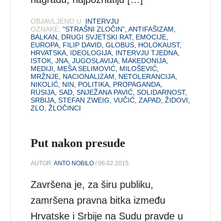
OBJAVLJENO U:
INTERVJU
OZNAKE:
"STRAŠNI ZLOČIN"
,
ANTIFAŠIZAM
,
BALKAN
,
DRUGI SVJETSKI RAT
,
EMOCIJE
,
EUROPA
,
FILIP DAVID
,
GLOBUS
,
HOLOKAUST
,
HRVATSKA
,
IDEOLOGIJA
,
INTERVJU TJEDNA
,
ISTOK
,
JNA
,
JUGOSLAVIJA
,
MAKEDONIJA
,
MEDIJI
,
MEŠA SELIMOVIĆ
,
MILOŠEVIĆ
,
MRŽNJE
,
NACIONALIZAM
,
NETOLERANCIJA
,
NIKOLIĆ
,
NIN
,
POLITIKA
,
PROPAGANDA
,
RUSIJA
,
SAD
,
SNJEŽANA PAVIĆ
,
SOLIDARNOST
,
SRBIJA
,
STEFAN ZWEIG
,
VUČIĆ
,
ZAPAD
,
ŽIDOVI
,
ZLO
,
ŽLOČINCI
Put nakon presude
AUTOR:
ANTO NOBILO
/ 06.02.2015.
Završena je, za širu publiku,
zamršena pravna bitka između
Hrvatske i Srbije na Sudu pravde u