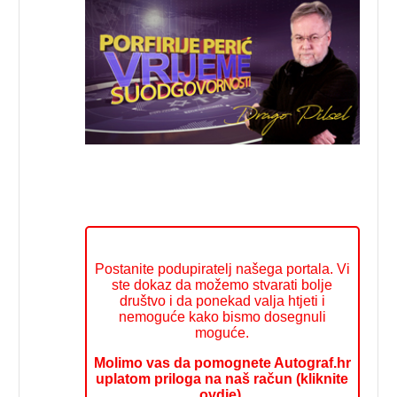
Postanite podupiratelj našega portala. Vi
ste dokaz da možemo stvarati bolje
društvo i da ponekad valja htjeti i
nemoguće kako bismo dosegnuli
moguće.
Molimo vas da pomognete Autograf.hr
uplatom priloga na naš račun (kliknite
ovdje).