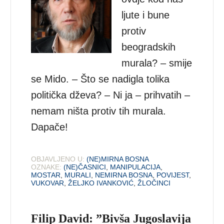
ljute i bune
protiv
beogradskih
murala? – smije
se Mido. – Što se nadigla tolika
politička dževa? – Ni ja – prihvatih –
nemam ništa protiv tih murala.
Dapače!
OBJAVLJENO U:
(NE)MIRNA BOSNA
OZNAKE:
(NE)ČASNICI
,
MANIPULACIJA
,
MOSTAR
,
MURALI
,
NEMIRNA BOSNA
,
POVIJEST
,
VUKOVAR
,
ŽELJKO IVANKOVIĆ
,
ŽLOČINCI
Filip David: ”Bivša Jugoslavija