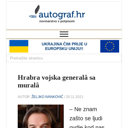
autograf.hr
novinarstvo s potpisom
UKRAJINA ČIM PRIJE U
EUROPSKU UNIJU!!
Hrabra vojska generalâ sa
muralâ
AUTOR:
ŽELJKO IVANKOVIĆ
/ 20.11.2021.
– Ne znam
zašto se ljudi
ovdje kod nas