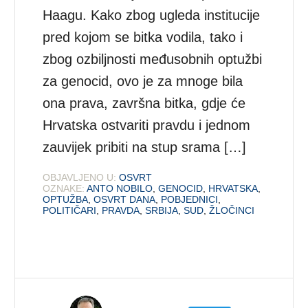
Haagu. Kako zbog ugleda institucije
pred kojom se bitka vodila, tako i
zbog ozbiljnosti međusobnih optužbi
za genocid, ovo je za mnoge bila
ona prava, završna bitka, gdje će
Hrvatska ostvariti pravdu i jednom
zauvijek pribiti na stup srama […]
OBJAVLJENO U:
OSVRT
OZNAKE:
ANTO NOBILO
,
GENOCID
,
HRVATSKA
,
OPTUŽBA
,
OSVRT DANA
,
POBJEDNICI
,
POLITIČARI
,
PRAVDA
,
SRBIJA
,
SUD
,
ŽLOČINCI