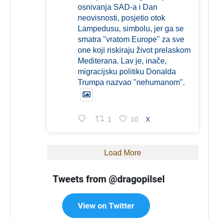
osnivanja SAD-a i Dan
neovisnosti, posjetio otok
Lampedusu, simbolu, jer ga se
smatra "vratom Europe" za sve
one koji riskiraju život prelaskom
Mediterana. Lav je, inače,
migracijsku politiku Donalda
Trumpa nazvao "nehumanom".
1
10
X
Load More