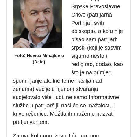
Srpske Pravoslavne
Crkve (patrijarha
Porfirija i svih
episkopa), a koju nije
pisao sam patrijarh
srpski (koji je sasvim
Foto: Novica Mihajlovic
sigurno nešto i
(Delo)
redigirao, dodao, kao
što je na primjer,
spominjanje akutne teme nasilja nad
ženama) već je u njenom stvaranju
sudjelovalo više ljudi, ne samo Informativne
službe u patrijaršiji, naći će se, nažalost, i
krive rečenice. Možda ih možemo nazvati
pretjerivanjem.
Za ovu kolumnu izdvojit ću, po mom