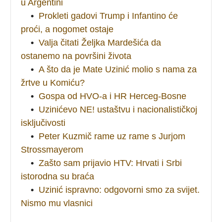
u Argentini
•
Prokleti gadovi Trump i Infantino će
proći, a nogomet ostaje
•
Valja čitati Željka Mardešića da
ostanemo na površini života
•
A što da je Mate Uzinić molio s nama za
žrtve u Komiću?
•
Gospa od HVO-a i HR Herceg-Bosne
•
Uzinićevo NE! ustaštvu i nacionalističkoj
isključivosti
•
Peter Kuzmič rame uz rame s Jurjom
Strossmayerom
•
Zašto sam prijavio HTV: Hrvati i Srbi
istorodna su braća
•
Uzinić ispravno: odgovorni smo za svijet.
Nismo mu vlasnici