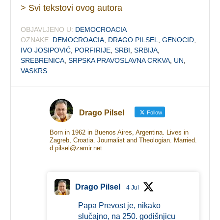
> Svi tekstovi ovog autora
OBJAVLJENO U:
DEMOCROACIA
OZNAKE:
DEMOCROACIA
,
DRAGO PILSEL
,
GENOCID
,
IVO JOSIPOVIĆ
,
PORFIRIJE
,
SRBI
,
SRBIJA
,
SREBRENICA
,
SRPSKA PRAVOSLAVNA CRKVA
,
UN
,
VASKRS
Drago Pilsel
Follow
Born in 1962 in Buenos Aires, Argentina. Lives in
Zagreb, Croatia. Journalist and Theologian. Married.
d.pilsel@zamir.net
Drago Pilsel
4 Jul
Papa Prevost je, nikako
slučajno, na 250. godišnjicu