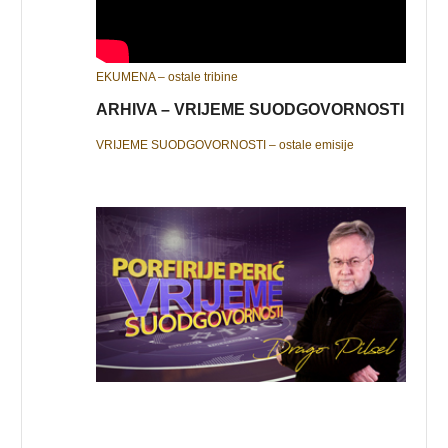
EKUMENA – ostale tribine
ARHIVA – VRIJEME SUODGOVORNOSTI
VRIJEME SUODGOVORNOSTI – ostale emisije