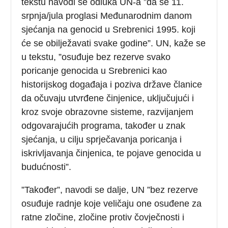
tekstu navodi se odluka UN-a ”da se 11.
srpnja/jula proglasi Međunarodnim danom
sjećanja na genocid u Srebrenici 1995. koji
će se obilježavati svake godine”. UN, kaže se
u tekstu, ”osuđuje bez rezerve svako
poricanje genocida u Srebrenici kao
historijskog događaja i poziva države članice
da očuvaju utvrđene činjenice, uključujući i
kroz svoje obrazovne sisteme, razvijanjem
odgovarajućih programa, također u znak
sjećanja, u cilju sprječavanja poricanja i
iskrivljavanja činjenica, te pojave genocida u
budućnosti”.
”Također”, navodi se dalje, UN ”bez rezerve
osuđuje radnje koje veličaju one osuđene za
ratne zločine, zločine protiv čovječnosti i