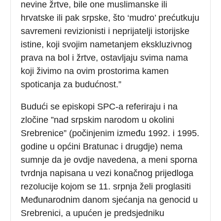
nevine žrtve, bile one muslimanske ili
hrvatske ili pak srpske, što ‘mudro’ prećutkuju
savremeni revizionisti i neprijatelji istorijske
istine, koji svojim nametanjem ekskluzivnog
prava na bol i žrtve, ostavljaju svima nama
koji živimo na ovim prostorima kamen
spoticanja za budućnost.”
Budući se episkopi SPC-a referiraju i na
zločine ”nad srpskim narodom u okolini
Srebrenice” (počinjenim između 1992. i 1995.
godine u općini Bratunac i drugdje) nema
sumnje da je ovdje navedena, a meni sporna
tvrdnja napisana u vezi konačnog prijedloga
rezolucije kojom se 11. srpnja želi proglasiti
Međunarodnim danom sjećanja na genocid u
Srebrenici, a upućen je predsjedniku