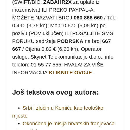
(SWIFT/BIC:
ZABAHR2X
za uplate iz
inozemstva) ILI PREKO PAYPAL-A.
MOŽETE NAZVATI BROJ
060 866 660
/ Tel.:
0,49€ (3,75 kn); Mob: 0,67€ (5,05 kn) po
pozivu (PDV uključen) ILI POŠALJITE SMS
PORUKU sadržaja
PODRSKA
na broj
667
667
/ Cijena 0,82 € (6,20 kn). Operator
usluge: Skynet Telekomunikacije d.o.o., info
telefon: 01 55 77 555. HVALA! ZA VIŠE
INFORMACIJA
KLIKNITE OVDJE
.
Još tekstova ovog autora:
•
Srbi i zločin u Komiću kao teološko
mjesto
•
Okončana je misija hrvatskih franjevaca