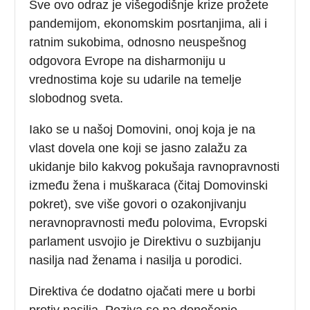
Sve ovo odraz je višegodišnje krize prožete
pandemijom, ekonomskim posrtanjima, ali i
ratnim sukobima, odnosno neuspešnog
odgovora Evrope na disharmoniju u
vrednostima koje su udarile na temelje
slobodnog sveta.
Iako se u našoj Domovini, onoj koja je na
vlast dovela one koji se jasno zalažu za
ukidanje bilo kakvog pokušaja ravnopravnosti
između žena i muškaraca (čitaj Domovinski
pokret), sve više govori o ozakonjivanju
neravnopravnosti među polovima, Evropski
parlament usvojio je Direktivu o suzbijanju
nasilja nad ženama i nasilja u porodici.
Direktiva će dodatno ojačati mere u borbi
protiv nasilja. Poziva se na donošenje