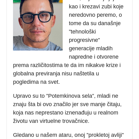
kao i krezavi zubi koje
neredovno peremo, o
tome da su današnje
”tehnološki
progresivne”
generacije mladih
napredne i otvorene
prema različitostima te da im nikakve krize i
globalna previranja nisu naštetila u
pogledima na svet.
Upravo su to ”Potemkinova sela”, mladi ne
znaju šta bi ovo značilo jer sve manje čitaju,
koja nas neprestano iznenađuju u realnom
životu van virtuelne trovačnice.
Gledano u našem ataru, onoj ”prokletoj avliji”