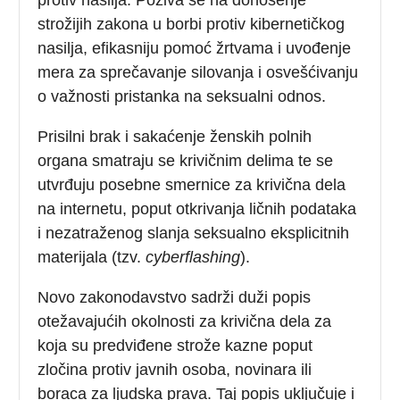
strožijih zakona u borbi protiv kibernetičkog
nasilja, efikasniju pomoć žrtvama i uvođenje
mera za sprečavanje silovanja i osvešćivanju
o važnosti pristanka na seksualni odnos.
Prisilni brak i sakaćenje ženskih polnih
organa smatraju se krivičnim delima te se
utvrđuju posebne smernice za krivična dela
na internetu, poput otkrivanja ličnih podataka
i nezatraženog slanja seksualno eksplicitnih
materijala (tzv.
cyberflashing
).
Novo zakonodavstvo sadrži duži popis
otežavajućih okolnosti za krivična dela za
koja su predviđene strože kazne poput
zločina protiv javnih osoba, novinara ili
boraca za ljudska prava. Taj popis uključuje i