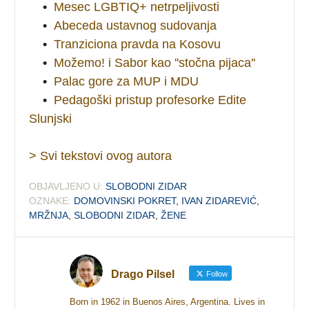
•
Mesec LGBTIQ+ netrpeljivosti
•
Abeceda ustavnog sudovanja
•
Tranziciona pravda na Kosovu
•
Možemo! i Sabor kao ''stočna pijaca''
•
Palac gore za MUP i MDU
•
Pedagoški pristup profesorke Edite
Slunjski
> Svi tekstovi ovog autora
OBJAVLJENO U:
SLOBODNI ZIDAR
OZNAKE:
DOMOVINSKI POKRET
,
IVAN ZIDAREVIĆ
,
MRŽNJA
,
SLOBODNI ZIDAR
,
ŽENE
Drago Pilsel
Follow
Born in 1962 in Buenos Aires, Argentina. Lives in