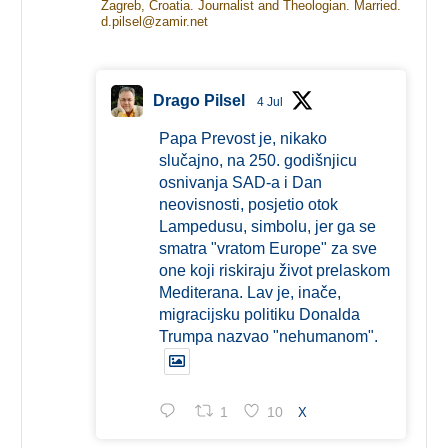
Zagreb, Croatia. Journalist and Theologian. Married.
d.pilsel@zamir.net
Drago Pilsel
4 Jul
Papa Prevost je, nikako
slučajno, na 250. godišnjicu
osnivanja SAD-a i Dan
neovisnosti, posjetio otok
Lampedusu, simbolu, jer ga se
smatra "vratom Europe" za sve
one koji riskiraju život prelaskom
Mediterana. Lav je, inače,
migracijsku politiku Donalda
Trumpa nazvao "nehumanom".
1
10
X