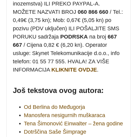
inozemstva) ILI PREKO PAYPAL-A.
MOŽETE NAZVATI BROJ
060 866 660
/ Tel.:
0,49€ (3,75 kn); Mob: 0,67€ (5,05 kn) po
pozivu (PDV uključen) ILI POŠALJITE SMS
PORUKU sadržaja
PODRSKA
na broj
667
667
/ Cijena 0,82 € (6,20 kn). Operator
usluge: Skynet Telekomunikacije d.o.o., info
telefon: 01 55 77 555. HVALA! ZA VIŠE
INFORMACIJA
KLIKNITE OVDJE
.
Još tekstova ovog autora:
•
Od Berlina do Međugorja
•
Manosfera nesigurnih muškaraca
•
Tena Šimonović Einwalter – žena godine
•
Dotrščina Saše Šimprage