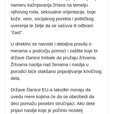
nameru kažnjavanja žrtava na temelju
njihovog roda, seksualne orijentacije, boje
kože, vere, socijalnog porekla i političkog
uverenja te želje da se sačuva ili odbrani
”čast”.
U direktivi se navode i detaljna pravila o
merama u području pomoći i zaštite koje bi
države članice trebale da pružaju žrtvama.
Žrtvama nasilja nad ženama i nasilja u
porodici biće olakšano prijavljivanje krivičnog
dela.
Države članice EU-a također moraju da
uvedu mere kojima će da se obezbedi da
deci pomažu posebni stručnjaci. Ako dete
prijavi nasilje koje je počinio nositelj