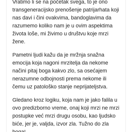
Vratimo li se na početak svega, to je ono
transgeneracijsko prenošenje patrijarhata koji
nas davi i čini ovakvima, bandoglavima da
razumemo koliko nam je u ovim aspektima
života loše, mi živimo u društvu koje mrzi
žene.
Pametni ljudi kažu da je mržnja snažna
emocija koja nagoni mrzitelja da nekome
načini pitaj boga kakvo zlo, sa osećajem
nerazumne odbojnosti prema nekome ili
čemu uz patološko stanje neprijateljstva.
Gledano kroz logiku, koja nam je jako falila u
ovo predizborno vreme, onaj koji mrzi ne mrzi
postupke već mrzi drugu osobu, kao ljudsko
biće, jer je, valjda, izvor zla. Tužno do zla
boga!