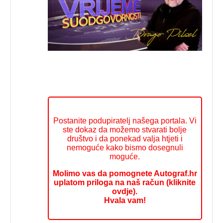
Postanite podupiratelj našega portala. Vi
ste dokaz da možemo stvarati bolje
društvo i da ponekad valja htjeti i
nemoguće kako bismo dosegnuli
moguće.
Molimo vas da pomognete Autograf.hr
uplatom priloga na naš račun (kliknite
ovdje).
Hvala vam!