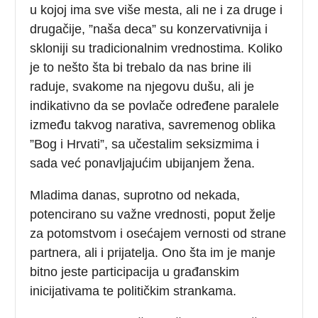
u kojoj ima sve više mesta, ali ne i za druge i
drugačije, ”naša deca” su konzervativnija i
skloniji su tradicionalnim vrednostima. Koliko
je to nešto šta bi trebalo da nas brine ili
raduje, svakome na njegovu dušu, ali je
indikativno da se povlače određene paralele
između takvog narativa, savremenog oblika
”Bog i Hrvati”, sa učestalim seksizmima i
sada već ponavljajućim ubijanjem žena.
Mladima danas, suprotno od nekada,
potencirano su važne vrednosti, poput želje
za potomstvom i osećajem vernosti od strane
partnera, ali i prijatelja. Ono šta im je manje
bitno jeste participacija u građanskim
inicijativama te političkim strankama.