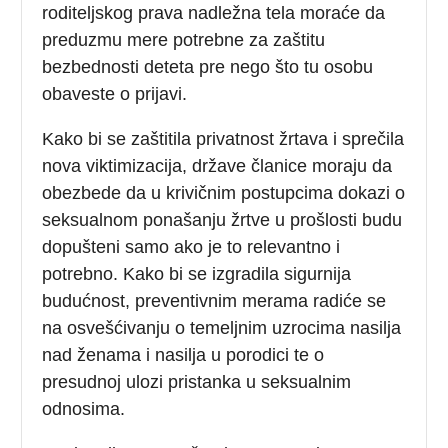
roditeljskog prava nadležna tela moraće da
preduzmu mere potrebne za zaštitu
bezbednosti deteta pre nego što tu osobu
obaveste o prijavi.
Kako bi se zaštitila privatnost žrtava i sprečila
nova viktimizacija, države članice moraju da
obezbede da u krivičnim postupcima dokazi o
seksualnom ponašanju žrtve u prošlosti budu
dopušteni samo ako je to relevantno i
potrebno. Kako bi se izgradila sigurnija
budućnost, preventivnim merama radiće se
na osvešćivanju o temeljnim uzrocima nasilja
nad ženama i nasilja u porodici te o
presudnoj ulozi pristanka u seksualnim
odnosima.