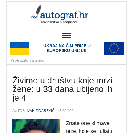
autograf.hr
novinarstvo s potpisom
UKRAJINA ČIM PRIJE U
EUROPSKU UNIJU!!
Živimo u društvu koje mrzi
žene: u 33 dana ubijeno ih
je 4
AUTOR:
IVAN ZIDAREVIĆ
/ 13.05.2024.
Znate one klimave
teze, koje se ljuljaju