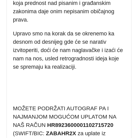
koja prednost nad pisanim i građanskim
zakonima daje onim nepisanim običajnog
prava.
Upravo smo na korak da se okrenemo ka
desnom od desnijeg gde će se narativ
izvitoperiti, doći će nam naglavačke i izaći će
nam na nos, usled retrogradnosti ideja koje
se spremaju ka realizaciji.
MOŽETE PODRŽATI AUTOGRAF PA I
NAJMANJOM MOGUĆOM UPLATOM NA
NAŠ RAČUN
HR8923600001102715720
(SWIFT/BIC:
ZABAHR2X
za uplate iz