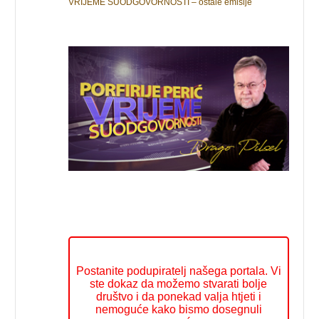
VRIJEME SUODGOVORNOSTI – ostale emisije
Postanite podupiratelj našega portala. Vi
ste dokaz da možemo stvarati bolje
društvo i da ponekad valja htjeti i
nemoguće kako bismo dosegnuli