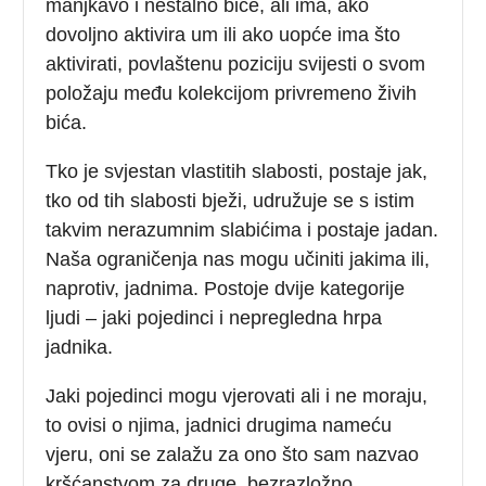
manjkavo i nestalno biće, ali ima, ako
dovoljno aktivira um ili ako uopće ima što
aktivirati, povlaštenu poziciju svijesti o svom
položaju među kolekcijom privremeno živih
bića.
Tko je svjestan vlastitih slabosti, postaje jak,
tko od tih slabosti bježi, udružuje se s istim
takvim nerazumnim slabićima i postaje jadan.
Naša ograničenja nas mogu učiniti jakima ili,
naprotiv, jadnima. Postoje dvije kategorije
ljudi – jaki pojedinci i nepregledna hrpa
jadnika.
Jaki pojedinci mogu vjerovati ali i ne moraju,
to ovisi o njima, jadnici drugima nameću
vjeru, oni se zalažu za ono što sam nazvao
kršćanstvom za druge, bezrazložno