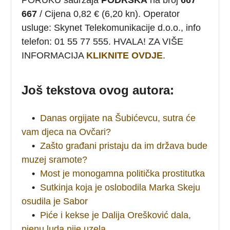
667
/ Cijena 0,82 € (6,20 kn). Operator
usluge: Skynet Telekomunikacije d.o.o., info
telefon: 01 55 77 555. HVALA! ZA VIŠE
INFORMACIJA
KLIKNITE OVDJE
.
Još tekstova ovog autora:
•
Danas orgijate na Šubićevcu, sutra će
vam djeca na Ovčari?
•
Zašto građani pristaju da im država bude
muzej sramote?
•
Most je monogamna politička prostitutka
•
Sutkinja koja je oslobodila Marka Skeju
osudila je Sabor
•
Piće i kekse je Dalija Orešković dala,
pjenu luda nije uzela