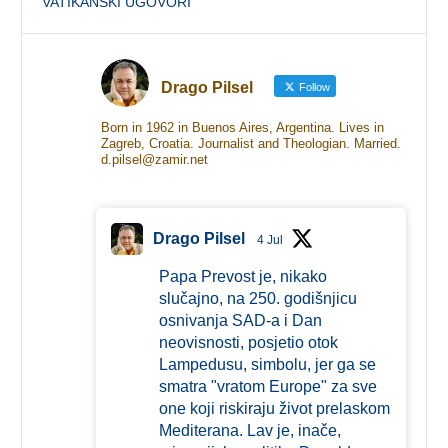
VATIKANSKI UGOVORI
Drago Pilsel
Follow
Born in 1962 in Buenos Aires, Argentina. Lives in
Zagreb, Croatia. Journalist and Theologian. Married.
d.pilsel@zamir.net
Drago Pilsel
4 Jul
Papa Prevost je, nikako
slučajno, na 250. godišnjicu
osnivanja SAD-a i Dan
neovisnosti, posjetio otok
Lampedusu, simbolu, jer ga se
smatra "vratom Europe" za sve
one koji riskiraju život prelaskom
Mediterana. Lav je, inače,