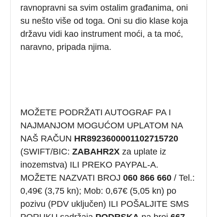
ravnopravni sa svim ostalim građanima, oni
su nešto više od toga. Oni su dio klase koja
državu vidi kao instrument moći, a ta moć,
naravno, pripada njima.
MOŽETE PODRŽATI AUTOGRAF PA I
NAJMANJOM MOGUĆOM UPLATOM NA
NAŠ RAČUN
HR8923600001102715720
(SWIFT/BIC:
ZABAHR2X
za uplate iz
inozemstva) ILI PREKO PAYPAL-A.
MOŽETE NAZVATI BROJ
060 866 660
/ Tel.:
0,49€ (3,75 kn); Mob: 0,67€ (5,05 kn) po
pozivu (PDV uključen) ILI POŠALJITE SMS
PORUKU sadržaja
PODRSKA
na broj
667