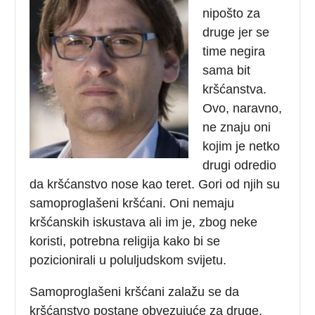
nipošto za
druge jer se
time negira
sama bit
kršćanstva.
Ovo, naravno,
ne znaju oni
kojim je netko
drugi odredio
da kršćanstvo nose kao teret. Gori od njih su
samoproglašeni kršćani. Oni nemaju
kršćanskih iskustava ali im je, zbog neke
koristi, potrebna religija kako bi se
pozicionirali u poluljudskom svijetu.
Samoproglašeni kršćani zalažu se da
kršćanstvo postane obvezujuće za druge,