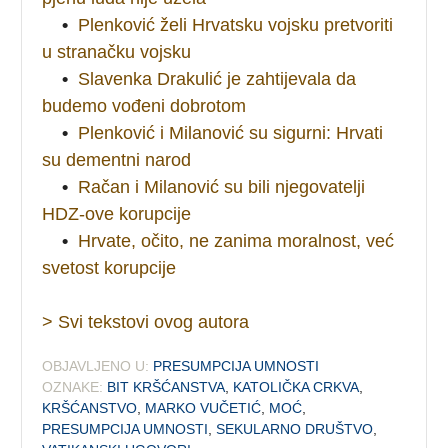
•
Plenković želi Hrvatsku vojsku pretvoriti
u stranačku vojsku
•
Slavenka Drakulić je zahtijevala da
budemo vođeni dobrotom
•
Plenković i Milanović su sigurni: Hrvati
su dementni narod
•
Račan i Milanović su bili njegovatelji
HDZ-ove korupcije
•
Hrvate, očito, ne zanima moralnost, već
svetost korupcije
> Svi tekstovi ovog autora
OBJAVLJENO U:
PRESUMPCIJA UMNOSTI
OZNAKE:
BIT KRŠĆANSTVA
,
KATOLIČKA CRKVA
,
KRŠĆANSTVO
,
MARKO VUČETIĆ
,
MOĆ
,
PRESUMPCIJA UMNOSTI
,
SEKULARNO DRUŠTVO
,