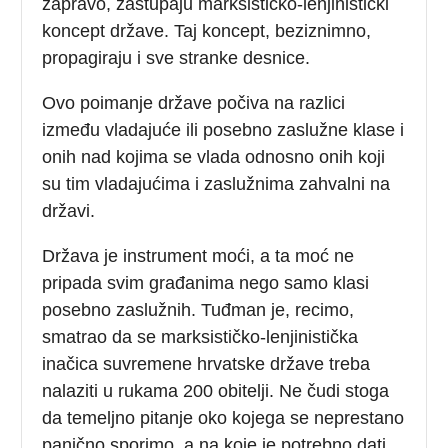
zapravo, zastupaju marksističko-lenjinistički
koncept države. Taj koncept, beziznimno,
propagiraju i sve stranke desnice.
Ovo poimanje države počiva na razlici
između vladajuće ili posebno zaslužne klase i
onih nad kojima se vlada odnosno onih koji
su tim vladajućima i zaslužnima zahvalni na
državi.
Država je instrument moći, a ta moć ne
pripada svim građanima nego samo klasi
posebno zaslužnih. Tuđman je, recimo,
smatrao da se marksističko-lenjinistička
inačica suvremene hrvatske države treba
nalaziti u rukama 200 obitelji. Ne čudi stoga
da temeljno pitanje oko kojega se neprestano
panično sporimo, a na koje je potrebno dati