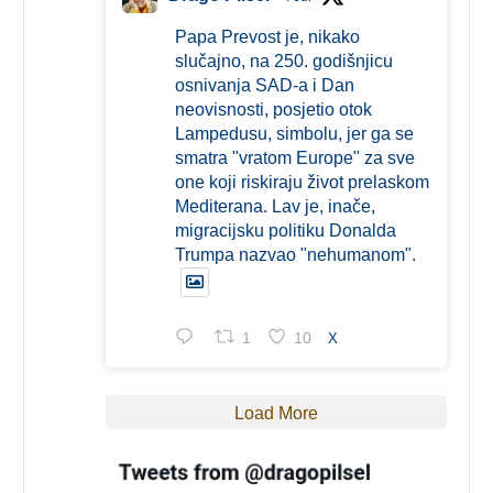
Papa Prevost je, nikako
slučajno, na 250. godišnjicu
osnivanja SAD-a i Dan
neovisnosti, posjetio otok
Lampedusu, simbolu, jer ga se
smatra "vratom Europe" za sve
one koji riskiraju život prelaskom
Mediterana. Lav je, inače,
migracijsku politiku Donalda
Trumpa nazvao "nehumanom".
1
10
X
Load More