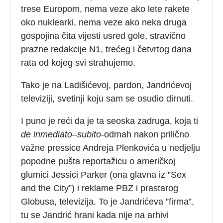
trese Europom, nema veze ako lete rakete
oko nuklearki, nema veze ako neka druga
gospojina čita vijesti usred gole, stravično
prazne redakcije N1, trećeg i četvrtog dana
rata od kojeg svi strahujemo.
Tako je na Ladišićevoj, pardon, Jandrićevoj
televiziji, svetinji koju sam se osudio dirnuti.
I puno je reći da je ta seoska zadruga, koja ti
de inmediato
–
subito
-odmah nakon prilično
važne pressice Andreja Plenkovića u nedjelju
popodne pušta reportažicu o američkoj
glumici Jessici Parker (ona glavna iz ”Sex
and the City”) i reklame PBZ i prastarog
Globusa, televizija. To je Jandrićeva ”firma”,
tu se Jandrić hrani kada nije na arhivi