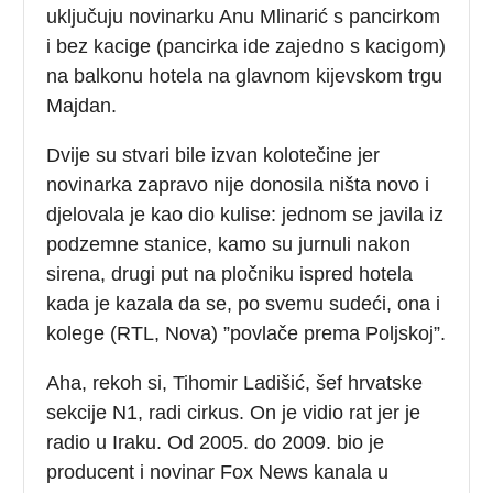
uključuju novinarku Anu Mlinarić s pancirkom
i bez kacige (pancirka ide zajedno s kacigom)
na balkonu hotela na glavnom kijevskom trgu
Majdan.
Dvije su stvari bile izvan kolotečine jer
novinarka zapravo nije donosila ništa novo i
djelovala je kao dio kulise: jednom se javila iz
podzemne stanice, kamo su jurnuli nakon
sirena, drugi put na pločniku ispred hotela
kada je kazala da se, po svemu sudeći, ona i
kolege (RTL, Nova) ”povlače prema Poljskoj”.
Aha, rekoh si, Tihomir Ladišić, šef hrvatske
sekcije N1, radi cirkus. On je vidio rat jer je
radio u Iraku. Od 2005. do 2009. bio je
producent i novinar Fox News kanala u