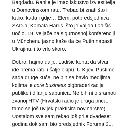
Bagdadu. Ranije je imao iskustvo izvjestitelja
u Domovinskom ratu. Trebao bi znati što i
kako, kada i gdje… Elem, potpredsjednica
SAD-a, Kamala Harris, što je valjda Ladišić
uočio, 19. veljače na sigurnosnoj konferenciji
u Münchenu jasno kaže da će Putin napasti
Ukrajinu, i to vrlo skoro.
Dobro, hajmo dalje. Ladišić konta da stvar
ide prema ratu i šalje ekipu. U Kijev. Pustimo
sada druge kuće, ne bih se bavio medijima
kojima je
core business
bigbraderizacija
publike i dilanje sapunica. Ne bih ni o sramoti
zvanoj HTV (Hrvatski radio je druga priča,
tamo se još uvijek prakticira novinarstvo).
Uostalom sve sam rekao još prije dvadeset
godina dok sam bio predsjednik Foruma 21.