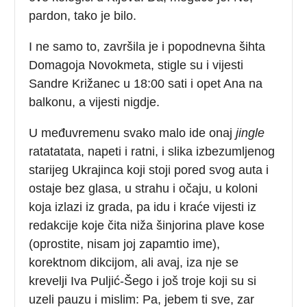
pardon, tako je bilo.
I ne samo to, završila je i popodnevna šihta
Domagoja Novokmeta, stigle su i vijesti
Sandre Križanec u 18:00 sati i opet Ana na
balkonu, a vijesti nigdje.
U međuvremenu svako malo ide onaj
jingle
ratatatata, napeti i ratni, i slika izbezumljenog
starijeg Ukrajinca koji stoji pored svog auta i
ostaje bez glasa, u strahu i očaju, u koloni
koja izlazi iz grada, pa idu i kraće vijesti iz
redakcije koje čita niža šinjorina plave kose
(oprostite, nisam joj zapamtio ime),
korektnom dikcijom, ali avaj, iza nje se
krevelji Iva Puljić-Šego i još troje koji su si
uzeli pauzu i mislim: Pa, jebem ti sve, zar