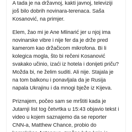
A tada je na državnoj, kakti javnoj, televiziji
još bilo dobrih novinara-terenaca. Saša
Kosanović, na primjer.
Elem, žao mi je Ane Mlinarić jer u njoj ima
novinarske vibre i nije fer da je drže pred
kamerom kao držačicom mikrofona. Bi li
kolegica mogla, što bi rečeni Kosanović
svakako učinio, izaći iz hotela i donijeti priču?
Možda bi, ne želim suditi. Ali nije. Stajala je
na tom balkonu i ponavljala da je Rusija
napala Ukrajinu i da mnogi bježe iz Kijeva.
Priznajem, počeo sam se mrštiti kada je
Jutarnji list tog četvrtka u 15:43 objavio tekst i
video u kojem saznajemo da se reporter
CNN-a, Matthew Chance, probio do