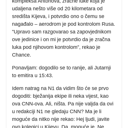
kompleksa Antonova, zračne luke koja je
udaljena nešto više od 20 kilometara od
središta Kijeva, i potvrdio ono o čemu se
nagađalo – aerodrom je pod kontrolom Rusa.
”Upravo sam razgovarao sa zapovjednikom
ove jedinice i on mi je potvrdio da je zračna
luka pod njihovom kontrolom”, rekao je
Chance.
Ponavljam: dogodilo se to ranije, ali Jutarnji
to emitira u 15:43.
Idem natrag na N1 da vidim što će se prvo
dogoditi: bježanija ekipe ili neka vijest, kao
ova CNN-ova. Ali, ništa. Pa nije valjda da ovi
u redakciji N1 ne gledaju CNN? Ma je li
moguće da nitko nije rekao: Hej ljudi, javite
ovo kolegici u Kijevu. Da, moguće je. Ne,