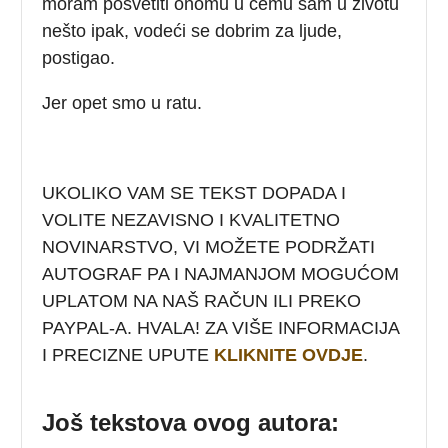
moram posvetiti onomu u čemu sam u životu
nešto ipak, vodeći se dobrim za ljude,
postigao.
Jer opet smo u ratu.
UKOLIKO VAM SE TEKST DOPADA I
VOLITE NEZAVISNO I KVALITETNO
NOVINARSTVO, VI MOŽETE PODRŽATI
AUTOGRAF PA I NAJMANJOM MOGUĆOM
UPLATOM NA NAŠ RAČUN ILI PREKO
PAYPAL-A. HVALA! ZA VIŠE INFORMACIJA
I PRECIZNE UPUTE
KLIKNITE OVDJE
.
Još tekstova ovog autora: