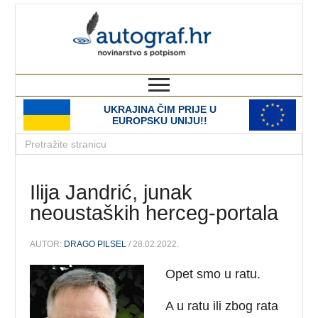
autograf.hr
novinarstvo s potpisom
UKRAJINA ČIM PRIJE U
EUROPSKU UNIJU!!
Ilija Jandrić, junak
neoustaških herceg-portala
AUTOR:
DRAGO PILSEL
/ 28.02.2022.
Opet smo u ratu.
A u ratu ili zbog rata