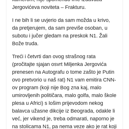
Jergovićeva noviteta – Frakturu.
I ne bih li se uvjerio da sam možda u krivo,
da pretjerujem, da sam previše osoban, u
subotu i jučer gledam na preskok N1. Žali
Bože truda.
Treći i četvrti dan ovog strašnog rata
(pročitajte sjajan osvrt Miljenka Jergovića
prenesen na Autografu o tome zašto je Putin
ovo pretvorio u naš rat) N1 vam emitira CNN-
ov program (koji nije Bog zna kaj, malo
umirovljenih političara, malo golfa, malo škole
plesa u Africi) s lošim prijevodom nekog
balavca užasne dikcije iz Beograda, odakle li
već, jer vikend je, treba odmarati, naporno je
na stolicama N1, pa nema veze ako je rat koji