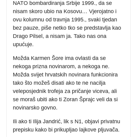
NATO bombardiranja Srbije 1999., da se
nisam skoro ubio na Kosovu… Vjerojatno i
ovu kolumnu od travnja 1995., svaki tjedan
bez pauze, piše netko tko se predstavlja kao
Drago Pilsel, a nisam ja. Tako nas ona
upućuje.
Možda Karmen Šore ima ovlasti da se
nekoga prizna novinarom, a nekoga ne.
Možda svijet hrvatskih novinara funkcionira
tako što možeš disati ako te ne nacilja
veleposjednik trofeja za pričanje viceva, ali
se moraš ubiti ako ti Zoran Šprajc veli da si
novinarsko govno.
Ili ako ti Ilija Jandrić, lik s N1, objavi privatnu
prepisku kako bi prikupljao lajkove pljuvača.