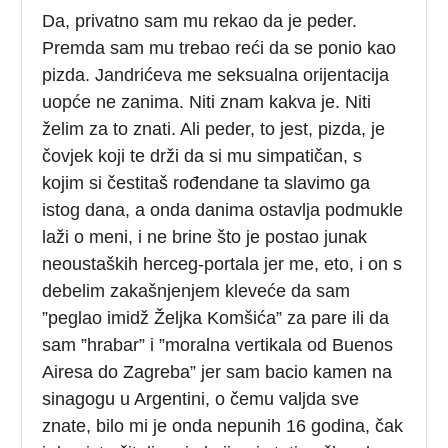
Da, privatno sam mu rekao da je peder.
Premda sam mu trebao reći da se ponio kao
pizda. Jandrićeva me seksualna orijentacija
uopće ne zanima. Niti znam kakva je. Niti
želim za to znati. Ali peder, to jest, pizda, je
čovjek koji te drži da si mu simpatičan, s
kojim si čestitaš rođendane ta slavimo ga
istog dana, a onda danima ostavlja podmukle
laži o meni, i ne brine što je postao junak
neoustaških herceg-portala jer me, eto, i on s
debelim zakašnjenjem kleveće da sam
”peglao imidž Željka Komšića” za pare ili da
sam ”hrabar” i ”moralna vertikala od Buenos
Airesa do Zagreba” jer sam bacio kamen na
sinagogu u Argentini, o čemu valjda sve
znate, bilo mi je onda nepunih 16 godina, čak