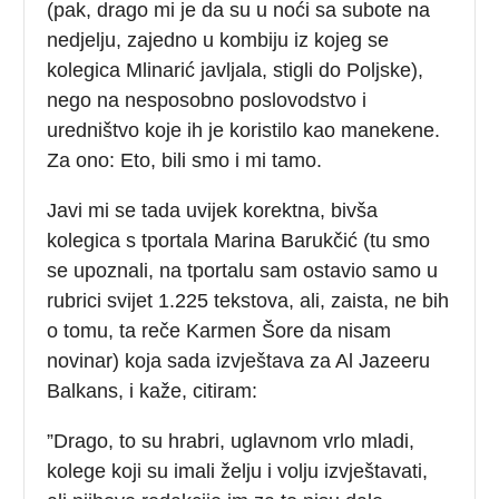
(pak, drago mi je da su u noći sa subote na
nedjelju, zajedno u kombiju iz kojeg se
kolegica Mlinarić javljala, stigli do Poljske),
nego na nesposobno poslovodstvo i
uredništvo koje ih je koristilo kao manekene.
Za ono: Eto, bili smo i mi tamo.
Javi mi se tada uvijek korektna, bivša
kolegica s tportala Marina Barukčić (tu smo
se upoznali, na tportalu sam ostavio samo u
rubrici svijet 1.225 tekstova, ali, zaista, ne bih
o tomu, ta reče Karmen Šore da nisam
novinar) koja sada izvještava za Al Jazeeru
Balkans, i kaže, citiram:
”Drago, to su hrabri, uglavnom vrlo mladi,
kolege koji su imali želju i volju izvještavati,