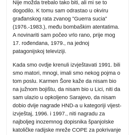
Nije možda trebalo tako biti, ali mi se to
dogodilo. K tomu sam odrastao u okviru
građanskog rata zvanog ”Guerra sucia”
(1976.-1983.), među bombaškim atentatima.
A novinariti sam počeo vrlo rano, prije mog
17. rođendana, 1979., na jednoj
patagonijskoj televiziji.
Kada smo ovdje krenuli izvještavati 1991. bili
smo matori, mnogi, imali smo nekog pojma o
tom poslu. Karmen Šore kaže da nisam bio
na južnom bojištu, da nisam bio u Lici, niti da
sam ulazio u opkoljeno Sarajevo, da nisam
dobio dvije nagrade HND-a u kategoriji vijest-
izvještaj, 1996. i 1997., niti nagradu za
najboljeg inozemnog dopisnika španjolske
katoličke radijske mreže COPE za pokrivanje