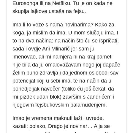
Eurosonga ili na Netflixu. Tu je on kada ne
skuplja lajkove ustaša na fejsu.
Ima li to veze s nama novinarima? Kako za
koga, ja mislim da ima. U mom slučaju ima. I
to na dva načina: na način što ću se ispričati,
sada i ovdje Ani Mlinarić jer sam ju
imenovao, ali mi namjera ni na kraj pameti
nije bila da ju omalovažavam nego joj dapače
želim puno zdravlja i da jednom oslobodi sav
potencijal koji u sebi ima, te na način da u
ponedjeljak navečer (toliko ću još čekati da
mi pizdek udari blok) završim s Jandrićem i
njegovim fejsbukovskim palamuđenjem.
Imao je vremena maknuti laži i uvrede,
kazati: polako, Drago je novinar… A ja se