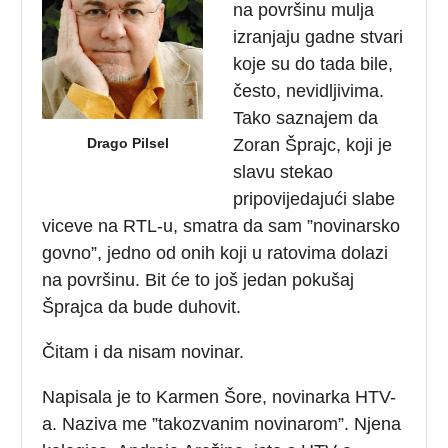
na površinu mulja
izranjaju gadne stvari
koje su do tada bile,
često, nevidljivima.
Tako saznajem da
Drago Pilsel
Zoran Šprajc, koji je
slavu stekao
pripovijedajući slabe
viceve na RTL-u, smatra da sam ”novinarsko
govno”, jedno od onih koji u ratovima dolazi
na površinu. Bit će to još jedan pokušaj
Šprajca da bude duhovit.
Čitam i da nisam novinar.
Napisala je to Karmen Šore, novinarka HTV-
a. Naziva me ”takozvanim novinarom”. Njena