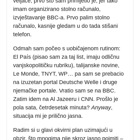
veljače, prvo što sam primijetio je, jer tako
imam organizirano stolno računalo,
izvještavanje BBC-a. Prvo palim stolno
računalo, kasnije gledam u do tada stišani
telefon.
Odmah sam počeo s uobičajenom rutinom:
El País (pisao sam za taj list, imaju odličnu
vanjskopolitičku rubriku), talijanske novine,
Le Monde, TNYT, WP… pa sam se prebacio
na izuzetan portal Deutsche Welle i druge
njemačke portale. Vratio sam se na BBC.
Zatim idem na Al Jazeeru i CNN. Prošlo je
pola sata, četrdesetak minuta?
Anyway
,
situacija mi je prilično jasna.
Radim si u glavi okvirni plan uzimajući u
obzir, što mnogima nije skroz jasno pojmiti –