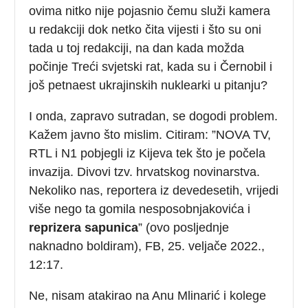
ovima nitko nije pojasnio čemu služi kamera
u redakciji dok netko čita vijesti i što su oni
tada u toj redakciji, na dan kada možda
počinje Treći svjetski rat, kada su i Černobil i
još petnaest ukrajinskih nuklearki u pitanju?
I onda, zapravo sutradan, se dogodi problem.
Kažem javno što mislim. Citiram: ”NOVA TV,
RTL i N1 pobjegli iz Kijeva tek što je počela
invazija. Divovi tzv. hrvatskog novinarstva.
Nekoliko nas, reportera iz devedesetih, vrijedi
više nego ta gomila nesposobnjakovića i
reprizera sapunica
” (ovo posljednje
naknadno boldiram), FB, 25. veljače 2022.,
12:17.
Ne, nisam atakirao na Anu Mlinarić i kolege