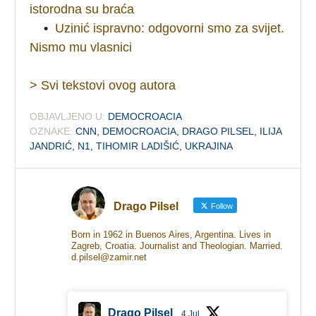
istorodna su braća
•
Uzinić ispravno: odgovorni smo za svijet.
Nismo mu vlasnici
> Svi tekstovi ovog autora
OBJAVLJENO U:
DEMOCROACIA
OZNAKE:
CNN
,
DEMOCROACIA
,
DRAGO PILSEL
,
ILIJA
JANDRIĆ
,
N1
,
TIHOMIR LADIŠIĆ
,
UKRAJINA
Drago Pilsel
Follow
Born in 1962 in Buenos Aires, Argentina. Lives in
Zagreb, Croatia. Journalist and Theologian. Married.
d.pilsel@zamir.net
Drago Pilsel
4 Jul