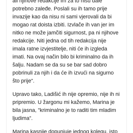
ali njihove redakcije im za to nisu dale
potrebno zaleđe. Poslali su ih tamo prije
invazije kao da nisu ni sami vjerovali da bi
mogao rat doista izbiti. Izvlače ih van jer im
nitko ne može jamčiti sigurnost, pa ni njihove
redakcije. Niti jedna od tih redakcija nije
imala ratne izvjestitelje, niti će ih izgleda
imati. Na ovaj način bilo bi kriminalno da ih
šalju. Nadam se da su se bar sad dobro
pobrinuli za njih i da će ih izvući na sigurno
što prije”.
Upravo tako, Ladišić ih nije opremio, nije ih ni
pripremio. U žargonu mi kažemo, Marina je
bila jasna, ”kriminalno je to raditi tim mladim
ljudima”.
Marina kasnije dopunjuje jednog kolegu, isto