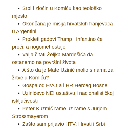
•
Srbi i zločin u Komiću kao teološko
mjesto
•
Okončana je misija hrvatskih franjevaca
u Argentini
•
Prokleti gadovi Trump i Infantino će
proći, a nogomet ostaje
•
Valja čitati Željka Mardešića da
ostanemo na površini života
•
A što da je Mate Uzinić molio s nama za
žrtve u Komiću?
•
Gospa od HVO-a i HR Herceg-Bosne
•
Uzinićevo NE! ustaštvu i nacionalističkoj
isključivosti
•
Peter Kuzmič rame uz rame s Jurjom
Strossmayerom
•
Zašto sam prijavio HTV: Hrvati i Srbi