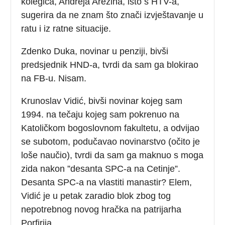
kolegica, Andreja Arežina, isto s HTV-a,
sugerira da ne znam što znači izvještavanje u
ratu i iz ratne situacije.
Zdenko Duka, novinar u penziji, bivši
predsjednik HND-a, tvrdi da sam ga blokirao
na FB-u. Nisam.
Krunoslav Vidić, bivši novinar kojeg sam
1994. na tečaju kojeg sam pokrenuo na
Katoličkom bogoslovnom fakultetu, a odvijao
se subotom, podučavao novinarstvo (očito je
loše naučio), tvrdi da sam ga maknuo s moga
zida nakon ”desanta SPC-a na Cetinje”.
Desanta SPC-a na vlastiti manastir? Elem,
Vidić je u petak zaradio blok zbog tog
nepotrebnog novog hračka na patrijarha
Porfirija.