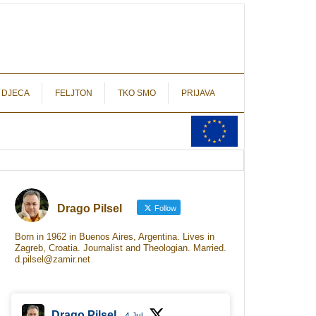
autograf.hr
novinarstvo s potpisom
 DJECA
FELJTON
TKO SMO
PRIJAVA
Drago Pilsel
Follow
Born in 1962 in Buenos Aires, Argentina. Lives in
Zagreb, Croatia. Journalist and Theologian. Married.
d.pilsel@zamir.net
Drago Pilsel