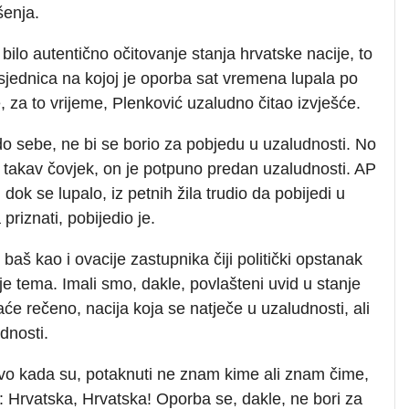
enja.
 bilo autentično očitovanje stanja hrvatske nacije, to
 sjednica na kojoj je oporba sat vremena lupala po
, za to vrijeme, Plenković uzaludno čitao izvješće.
 do sebe, ne bi se borio za pobjedu u uzaludnosti. No
e takav čovjek, on je potpuno predan uzaludnosti. AP
dok se lupalo, iz petnih žila trudio da pobijedi u
 priznati, pobijedio je.
baš kao i ovacije zastupnika čiji politički opstanak
nije tema. Imali smo, dakle, povlašteni uvid u stanje
aće rečeno, nacija koja se natječe u uzaludnosti, ali
dnosti.
ovo kada su, potaknuti ne znam kime ali znam čime,
vik: Hrvatska, Hrvatska! Oporba se, dakle, ne bori za