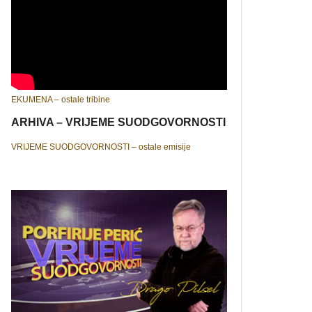
EKUMENA – ostale tribine
ARHIVA – VRIJEME SUODGOVORNOSTI
VRIJEME SUODGOVORNOSTI – ostale emisije