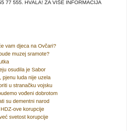
 01 55 77 555. HVALA! ZA VIŠE INFORMACIJA
 će vam djeca na Ovčari?
a bude muzej sramote?
utka
eju osudila je Sabor
, pjenu luda nije uzela
riti u stranačku vojsku
a budemo vođeni dobrotom
vati su dementni narod
ji HDZ-ove korupcije
već svetost korupcije