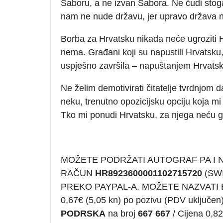
Saboru, a ne izvan Sabora. Ne čudi stoga
nam ne nude državu, jer upravo država n
Borba za Hrvatsku nikada neće ugroziti 
nema. Građani koji su napustili Hrvatsku,
uspješno završila – napuštanjem Hrvatsk
Ne želim demotivirati čitatelje tvrdnjom da
neku, trenutno opozicijsku opciju koja m
Tko mi ponudi Hrvatsku, za njega neću gl
MOŽETE PODRŽATI AUTOGRAF PA I
RAČUN
HR8923600001102715720
(SWI
PREKO PAYPAL-A. MOŽETE NAZVATI
0,67€ (5,05 kn) po pozivu (PDV uklju
PODRSKA
na broj
667 667
/ Cijena 0,82