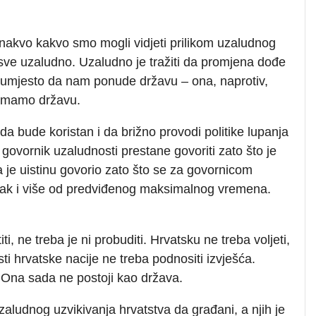
 onakvo kakvo smo mogli vidjeti prilikom uzaludnog
sve uzaludno. Uzaludno je tražiti da promjena dođe
u, umjesto da nam ponude državu – ona, naprotiv,
nemamo državu.
a bude koristan i da brižno provodi politike lupanja
a govornik uzaludnosti prestane govoriti zato što je
a je uistinu govorio zato što se za govornicom
o čak i više od predviđenog maksimalnog vremena.
ti, ne treba je ni probuditi. Hrvatsku ne treba voljeti,
sti hrvatske nacije ne treba podnositi izvješća.
 Ona sada ne postoji kao država.
uzaludnog uzvikivanja hrvatstva da građani, a njih je