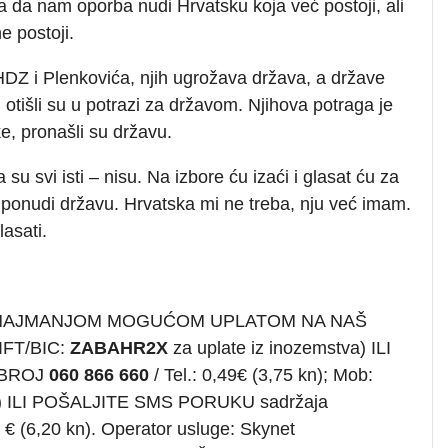
 da nam oporba nudi Hrvatsku koja već postoji, ali
e postoji.
HDZ i Plenkovića, njih ugrožava država, a države
 otišli su u potrazi za državom. Njihova potraga je
e, pronašli su državu.
 su svi isti – nisu. Na izbore ću izaći i glasat ću za
i ponudi državu. Hrvatska mi ne treba, nju već imam.
asati.
 NAJMANJOM MOGUĆOM UPLATOM NA NAŠ
FT/BIC:
ZABAHR2X
za uplate iz inozemstva) ILI
 BROJ
060 866 660
/ Tel.: 0,49€ (3,75 kn); Mob:
čen) ILI POŠALJITE SMS PORUKU sadržaja
 € (6,20 kn). Operator usluge: Skynet