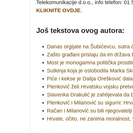
Telekomunikacije d.o.o., info telefon:
KLIKNITE OVDJE
.
Još tekstova ovog autora:
•
Danas orgijate na Šubićevcu, sutra
•
Zašto građani pristaju da im držav
•
Most je monogamna politička prostit
•
Sutkinja koja je oslobodila Marka Sk
•
Piće i kekse je Dalija Orešković dala
•
Plenković želi Hrvatsku vojsku pretvo
•
Slavenka Drakulić je zahtijevala d
•
Plenković i Milanović su sigurni: Hr
•
Račan i Milanović su bili njegovatel
•
Hrvate, očito, ne zanima moralnost, 