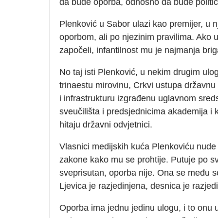
da bude oporba, odnosno da bude politič
Plenković u Sabor ulazi kao premijer, u n
oporbom, ali po njezinim pravilima. Ako ui
započeli, infantilnost mu je najmanja brig
No taj isti Plenković, u nekim drugim ul
trinaestu mirovinu, Crkvi ustupa državnu
i infrastrukturu izgrađenu uglavnom sred
sveučilišta i predsjednicima akademija 
hitaju državni odvjetnici.
Vlasnici medijskih kuća Plenkoviću nude 
zakone kako mu se prohtije. Putuje po sv
sveprisutan, oporba nije. Ona se među sobo
Ljevica je razjedinjena, desnica je razjed
Oporba ima jednu jedinu ulogu, i to onu