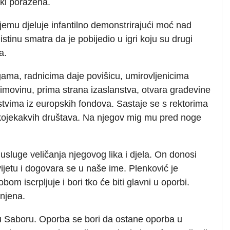
ki poražena.
jemu djeluje infantilno demonstrirajući moć nad
stinu smatra da je pobijedio u igri koju su drugi
a.
ogama, radnicima daje povišicu, umirovljenicima
 imovinu, prima strana izaslanstva, otvara građevine
stvima iz europskih fondova. Sastaje se s rektorima
i kojekakvih društava. Na njegov mig mu pred noge
usluge veličanja njegovog lika i djela. On donosi
ijetu i dogovara se u naše ime. Plenković je
m iscrpljuje i bori tko će biti glavni u oporbi.
injena.
 u Saboru. Oporba se bori da ostane oporba u