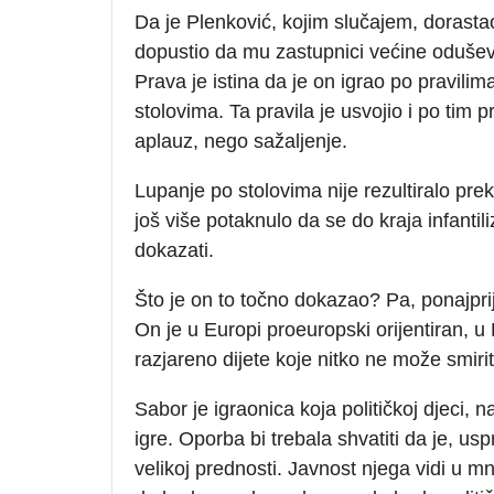
Da je Plenković, kojim slučajem, dorastao
dopustio da mu zastupnici većine oduševl
Prava je istina da je on igrao po pravilima
stolovima. Ta pravila je usvojio i po tim p
aplauz, nego sažaljenje.
Lupanje po stolovima nije rezultiralo pr
još više potaknulo da se do kraja infantili
dokazati.
Što je on to točno dokazao? Pa, ponajpri
On je u Europi proeuropski orijentiran, u H
razjareno dijete koje nitko ne može smirit
Sabor je igraonica koja političkoj djeci,
igre. Oporba bi trebala shvatiti da je, u
velikoj prednosti. Javnost njega vidi u