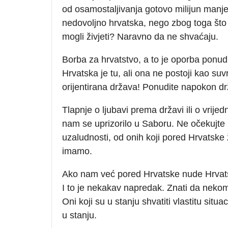
od osamostaljivanja gotovo milijun manje
nedovoljno hrvatska, nego zbog toga što o
mogli živjeti? Naravno da ne shvaćaju.
Borba za hrvatstvo, a to je oporba ponudi
Hrvatska je tu, ali ona ne postoji kao 
orijentirana država! Ponudite napokon dr
Tlapnje o ljubavi prema državi ili o vrije
nam se uprizorilo u Saboru. Ne očekujte
uzaludnosti, od onih koji pored Hrvatsk
imamo.
Ako nam već pored Hrvatske nude Hrvats
I to je nekakav napredak. Znati da neko
Oni koji su u stanju shvatiti vlastitu situac
u stanju.