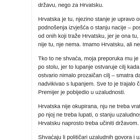
državu, nego za Hrvatsku.
Hrvatska je tu, njezino stanje je upravo
podnošenja izvješća o stanju nacije – po
od onih koji traže Hrvatsku, jer je ona t
nije tu, nje nema. Imamo Hrvatsku, ali 
Tko to ne shvaća, moja preporuka mu je d
po stolu, jer to lupanje ostvaruje cilj kad
ostvario nimalo prozaičan cilj – smatra d
nadvikivao s lupanjem. Sve to je trajal
Premijer je pobijedio u uzaludnosti.
Hrvatska nije okupirana, nju ne treba vrati
po njoj ne treba lupati, o stanju uzaludno
Hrvatsku naprosto treba učiniti državom.
Shvaćaju li političari uzaludnih govora i 