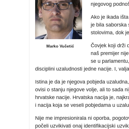
njegovog podnoš
Ako je ikada išta
je bila saborska
stolovima, dok je
Čovjek koji drži
Marko Vučetić
naš premijer nij
se u parlamentu, 
disciplini uzaludnosti jedne nacije. I, valja
Istina je da je njegova pobjeda uzaludna, 
ovisi o stanju njegove volje, ali to sada 
hrvatske nacije. Hrvatska nacija je, najkr
i nacija koja se veseli pobjedama u uzalu
Nije me impresionirala ni oporba, pogot
počeli uzvikivati onaj identifikacijski uz