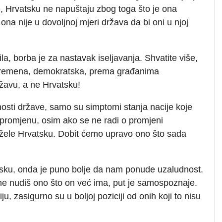
, Hrvatsku ne napuštaju zbog toga što je ona
na nije u dovoljnoj mjeri država da bi oni u njoj
la, borba je za nastavak iseljavanja. Shvatite više,
suvremena, demokratska, prema građanima
žavu, a ne Hrvatsku!
dnosti države, samo su simptomi stanja nacije koje
 promjenu, osim ako se ne radi o promjeni
e žele Hrvatsku. Dobit ćemo upravo ono što sada
ku, onda je puno bolje da nam ponude uzaludnost.
me nudiš ono što on već ima, put je samospoznaje.
iju, zasigurno su u boljoj poziciji od onih koji to nisu