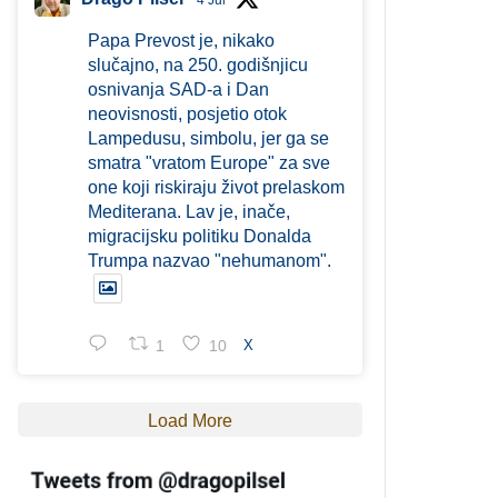
4 Jul
Papa Prevost je, nikako
slučajno, na 250. godišnjicu
osnivanja SAD-a i Dan
neovisnosti, posjetio otok
Lampedusu, simbolu, jer ga se
smatra "vratom Europe" za sve
one koji riskiraju život prelaskom
Mediterana. Lav je, inače,
migracijsku politiku Donalda
Trumpa nazvao "nehumanom".
1
10
X
Load More