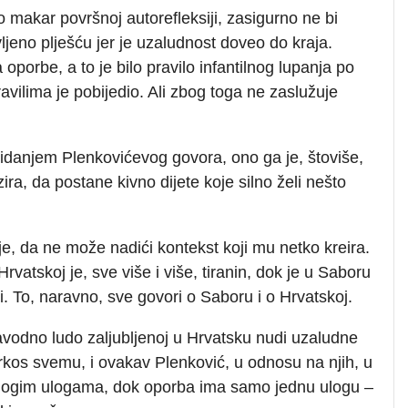
 makar površnoj autorefleksiji, zasigurno ne bi
jeno plješću jer je uzaludnost doveo do kraja.
 oporbe, a to je bilo pravilo infantilnog lupanja po
ravilima je pobijedio. Ali zbog toga ne zaslužuje
ekidanjem Plenkovićevog govora, ono ga je, štoviše,
zira, da postane kivno dijete koje silno želi nešto
je, da ne može nadići kontekst koji mu netko kreira.
rvatskoj je, sve više i više, tiranin, dok je u Saboru
i. To, naravno, sve govori o Saboru i o Hrvatskoj.
 navodno ludo zaljubljenoj u Hrvatsku nudi uzaludne
sprkos svemu, i ovakav Plenković, u odnosu na njih, u
 mnogim ulogama, dok oporba ima samo jednu ulogu –