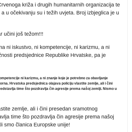
Crvenoga križa i drugih humanitarnih organizacija te
a u očekivanju su i težih uvjeta. Broj izbjeglica je u
r učini još težom!!!
 ni iskustvo, ni kompetencije, ni karizmu, a ni
žnosti predsjednice Republike Hrvatske, pa je
mpetencije ni karizmu, a ni znanje koje je potrebno za obavljanje
a. Hrvatska predsjednica olajava policiju vlastite zemlje, ali i čini
dstavlja time što pozdravlja čin agresije prema našoj zemlji. Nismo u
stite zemlje, ali i čini presedan sramotnog
vlja time što pozdravlja čin agresije prema našoj
i smo članica Europske unije!