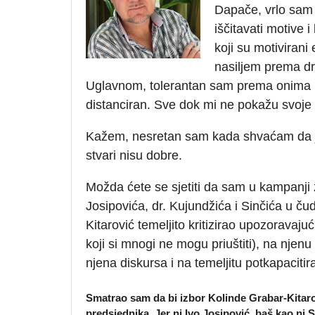
Dapače, vrlo sam 
iščitavati motive 
koji su motivirani
nasiljem prema dr
Uglavnom, tolerantan sam prema onima ko
distanciran. Sve dok mi ne pokažu svoje 
Kažem, nesretan sam kada shvaćam da je m
stvari nisu dobre.
Možda ćete se sjetiti da sam u kampanji
Josipovića, dr. Kujundžića i Sinčića u č
Kitarović temeljito kritizirao upozoravajuć
koji si mnogi ne mogu priuštiti), na njen
njena diskursa i na temeljitu potkapacitir
Smatrao sam da bi izbor Kolinde Grabar-Kitarovi
predsjednika. Jer ni Ivo Josipović, baš kao ni 