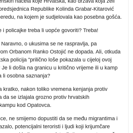
nskih načela koje Hrvatska, kao država koja želi
e predsjednica Republike Kolinda Grabar-Kitarović
eredu, na kojem je sudjelovala kao posebna gošća.
i policajke treba li uopće govoriti? Treba!
 Naravno, o ukusima se ne raspravlja, pa
torom Orbanom Ranko Ostojić ne dopada. Ali, otkuda
a policija ”prilično loše pokazala u cijeloj ovoj
”? Je li došla na granicu u kritično vrijeme ili u kamp
a li osobna saznanja?
a kratko, nakon toliko vremena kenjanja protiv
na da se izlajala grozno protiv hrvatskih
u kampu kod Opatovca.
anice, ne smijemo dopustiti da se među migrantima i
lo, potencijalni teroristi i ljudi koji krijumčare