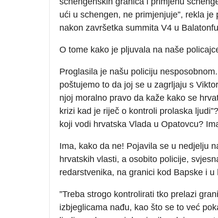
schengenskih granica i primjenu schenge
ući u schengen, ne primjenjuje”, rekla j
nakon završetka summita V4 u Balatonfu
O tome kako je pljuvala na naše policajce 
Proglasila je našu policiju nesposobnom.
poštujemo to da joj se u zagrljaju s Vik
njoj moralno pravo da kaže kako se hrvatsk
krizi kad je riječ o kontroli prolaska ljudi
koji vodi hrvatska Vlada u Opatovcu? Im
Ima, kako da ne! Pojavila se u nedjelju n
hrvatskih vlasti, a osobito policije, svjes
redarstvenika, na granici kod Bapske i 
”Treba strogo kontrolirati tko prelazi gr
izbjeglicama nađu, kao što se to već pokaza