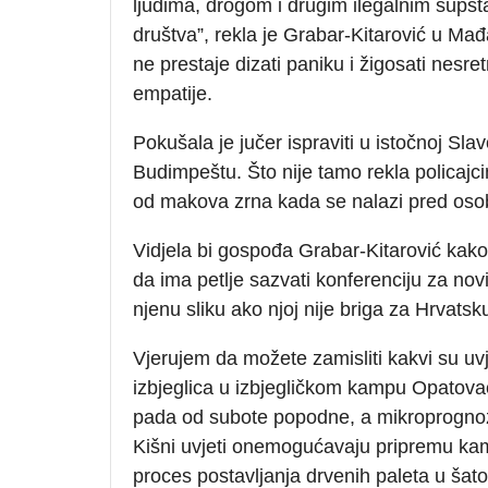
ljudima, drogom i drugim ilegalnim supst
društva”, rekla je Grabar-Kitarović u Ma
ne prestaje dizati paniku i žigosati nesre
empatije.
Pokušala je jučer ispraviti u istočnoj Slav
Budimpeštu. Što nije tamo rekla policajci
od makova zrna kada se nalazi pred os
Vidjela bi gospođa Grabar-Kitarović kako 
da ima petlje sazvati konferenciju za no
njenu sliku ako njoj nije briga za Hrvatsk
Vjerujem da možete zamisliti kakvi su uvje
izbjeglica u izbjegličkom kampu Opatova
pada od subote popodne, a mikroprognoza 
Kišni uvjeti onemogućavaju pripremu kam
proces postavljanja drvenih paleta u šato