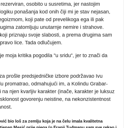
rezerviran, osobito u susretima, jer nastojim
i logiku ponašanja kod onih čiji mi je stav nejasan,
 egoizmom, koji pate od prevelikoga ega ili pak
ugima zatomljuju unutarnje nemire i strahove.
ji priznaju svoje slabosti, a prema drugima sam
pravo lice. Tada odlučujem.
oja kritika pogodila ”u sridu”, jer to znači da
 za prošle predsjedničke izbore podržavao Ivu
udu promatrao, odmahujući im, a Kolindu Grabar-
i na njen kvarljiv karakter (inače, karakter je luksuz
u sklonost govorenju neistine, na nekonzistentnost
anost.
ć bio loš za zemlju koja je na čelu imala kvalitetna
Stjepan Mesić prije njega (o Franji Tuđmanu sam sve rekao i