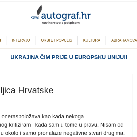
I
INTERVJU
ORBI ET POPULIS
KULTURA
ABRAHAMOVA
UKRAJINA ČIM PRIJE U EUROPSKU UNIJU!!
ljica Hrvatske
ne oneraspoložava kao kada nekoga
nog kritiziram i kada sam u tome u pravu. Nisam od
du okolo i samo pronalaze negativne stvari drugima.