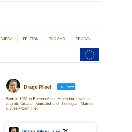
autograf.hr
novinarstvo s potpisom
 DJECA
FELJTON
TKO SMO
PRIJAVA
Drago Pilsel
Follow
Born in 1962 in Buenos Aires, Argentina. Lives in
Zagreb, Croatia. Journalist and Theologian. Married.
d.pilsel@zamir.net
Drago Pilsel