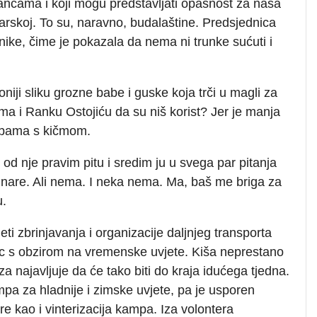
ancama i koji mogu predstavljati opasnost za naša
đarskoj. To su, naravno, budalaštine. Predsjednica
tnike, čime je pokazala da nema ni trunke sućuti i
oniji sliku grozne babe i guske koja trči u magli za
ma i Ranku Ostojiću da su niš korist? Jer je manja
obama s kičmom.
od nje pravim pitu i sredim ju u svega par pitanja
vinare. Ali nema. I neka nema. Ma, baš me briga za
u.
ti zbrinjavanja i organizacije daljnjeg transporta
c s obzirom na vremenske uvjete. Kiša neprestano
najavljuje da će tako biti do kraja idućega tjedna.
pa za hladnije i zimske uvjete, pa je usporen
re kao i vinterizacija kampa. Iza volontera