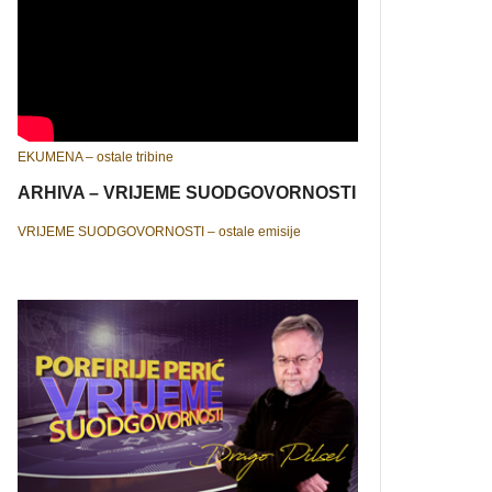
EKUMENA – ostale tribine
ARHIVA – VRIJEME SUODGOVORNOSTI
VRIJEME SUODGOVORNOSTI – ostale emisije