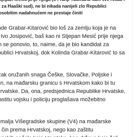
 za Haaški sud), ne bi nikada nanijeli zlo Republici
 osobitim nadahnućem ne prestaje činiti
nde Grabar-Kitarović bio loš za zemlju koja je na
 Ivo Josipović, baš kao ni Stjepan Mesić prije njega
 se ponovio, to, naime, da je bio kandidat za
publici Hrvatskoj, dok Kolinda Grabar-Kitarović to sa
ak oružanih snaga Češke, Slovačke, Poljske i
dan, na mađarsku granicu s Hrvatskom kako bi tu
Hrvatske. Da, ona, predsjednica Republike Hrvatske,
astitu vojsku i policiju proglašava možebitno
 zemalja Višegradske skupine (V4) na mađarske
ki čin prema Hrvatskoj, nego kao zaštitu