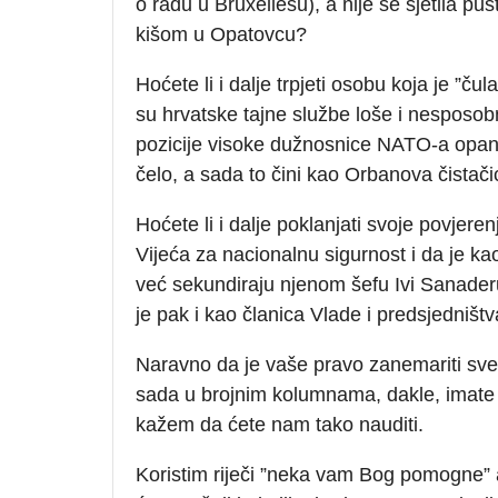
o radu u Bruxellesu), a nije se sjetila pus
kišom u Opatovcu?
Hoćete li i dalje trpjeti osobu koja je ”ču
su hrvatske tajne službe loše i nesposobn
pozicije visoke dužnosnice NATO-a opanjkav
čelo, a sada to čini kao Orbanova čistači
Hoćete li i dalje poklanjati svoje povjerenj
Vijeća za nacionalnu sigurnost i da je ka
već sekundiraju njenom šefu Ivi Sanaderu
je pak i kao članica Vlade i predsjedniš
Naravno da je vaše pravo zanemariti sve
sada u brojnim kolumnama, dakle, imate p
kažem da ćete nam tako nauditi.
Koristim riječi ”neka vam Bog pomogne” a