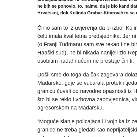
ne bih se ponovio, to, naime, da je bio kandidat
Hrvatskoj, dok Kolinda Grabar-Kitarović to sa
Činio sam to iz uvjerenja da bi izbor Koli
čelu imala kvalitetna predsjednika. Jer ni
(o Franji Tuđmanu sam sve rekao i ne bih
Haaški sud), ne bi nikada nanijeli zlo Re
osobitim nadahnućem ne prestaje činiti.
Došli smo do toga da čak zagovara dolaz
Mađarske, gdje se vucarala protekli tje
granicu čuvali od navodne opasnosti iz 
što bi se reklo i vrhovna zapovjednica, vl
agresorskom na Mađarsku.
”Moguće slanje policajaca ili vojnika iz
granice ne treba gledati kao neprijateljs