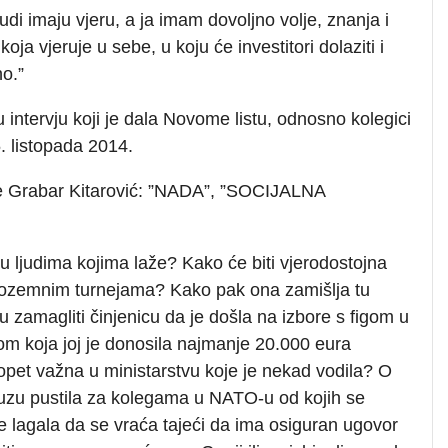
ljudi imaju vjeru, a ja imam dovoljno volje, znanja i
a vjeruje u sebe, u koju će investitori dolaziti i
no.”
 intervju koji je dala Novome listu, odnosno kolegici
5. listopada 2014.
nde Grabar Kitarović: ”NADA”, ”SOCIJALNA
u ljudima kojima laže? Kako će biti vjerodostojna
nozemnim turnejama? Kako pak ona zamišlja tu
bu zamagliti činjenicu da je došla na izbore s figom u
nom koja joj je donosila najmanje 20.000 eura
 opet važna u ministarstvu koje je nekad vodila? O
suzu pustila za kolegama u NATO-u od kojih se
je lagala da se vraća tajeći da ima osiguran ugovor