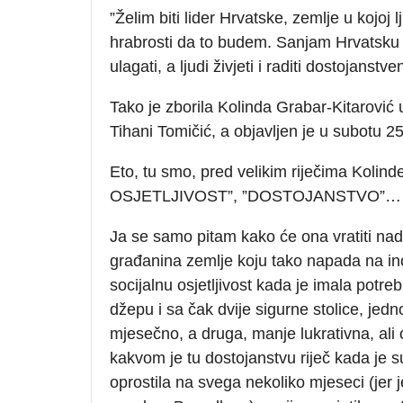
”Želim biti lider Hrvatske, zemlje u kojoj 
hrabrosti da to budem. Sanjam Hrvatsku koj
ulagati, a ljudi živjeti i raditi dostojanstve
Tako je zborila Kolinda Grabar-Kitarović u
Tihani Tomičić, a objavljen je u subotu 2
Eto, tu smo, pred velikim riječima Koli
OSJETLJIVOST”, ”DOSTOJANSTVO”…
Ja se samo pitam kako će ona vratiti nad
građanina zemlje koju tako napada na i
socijalnu osjetljivost kada je imala potre
džepu i sa čak dvije sigurne stolice, jed
mjesečno, a druga, manje lukrativna, ali
kakvom je tu dostojanstvu riječ kada je 
oprostila na svega nekoliko mjeseci (jer 