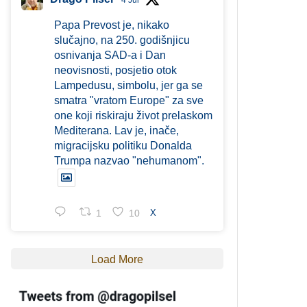
4 Jul
Papa Prevost je, nikako
slučajno, na 250. godišnjicu
osnivanja SAD-a i Dan
neovisnosti, posjetio otok
Lampedusu, simbolu, jer ga se
smatra "vratom Europe" za sve
one koji riskiraju život prelaskom
Mediterana. Lav je, inače,
migracijsku politiku Donalda
Trumpa nazvao "nehumanom".
1
10
X
Load More