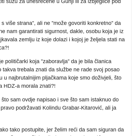
titi suzu za unesrećene u Gunji ili za izbjeglice pod
la s više strana”, ali ne ”može govoriti konkretno” da
e nam garantirati sigurnost, dakle, osobu koja je iz
ala zemlju iz koje dolazi i kojoj je željela stati na
ca?!
e političarki koja ”zaboravlja” da je bila članica
o takva trebala znati da službe ne rade svoj posao
 u najbrutalnijim pljačkama koje smo doživjeli, što
tva HDZ-a morala znati?!
 što sam ovdje napisao i sve što sam istaknuo do
ravo podržavati Kolindu Grabar-Kitarović, ali ja
ko tako postupite, jer želim reći da sam siguran da