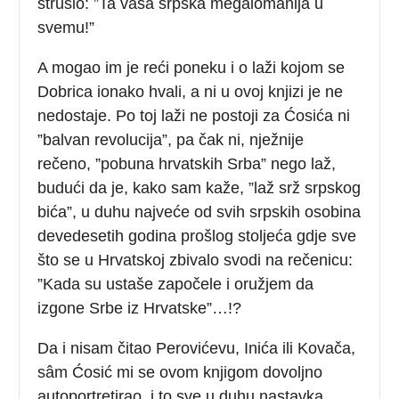
strusio: ”Ta vaša srpska megalomanija u
svemu!”
A mogao im je reći poneku i o laži kojom se
Dobrica ionako hvali, a ni u ovoj knjizi je ne
nedostaje. Po toj laži ne postoji za Ćosića ni
”balvan revolucija”, pa čak ni, nježnije
rečeno, ”pobuna hrvatskih Srba” nego laž,
budući da je, kako sam kaže, ”laž srž srpskog
bića”, u duhu najveće od svih srpskih osobina
devedesetih godina prošlog stoljeća gdje sve
što se u Hrvatskoj zbivalo svodi na rečenicu:
”Kada su ustaše započele i oružjem da
izgone Srbe iz Hrvatske”…!?
Da i nisam čitao Perovićevu, Inića ili Kovača,
sâm Ćosić mi se ovom knjigom dovoljno
autoportretirao, i to sve u duhu nastavka