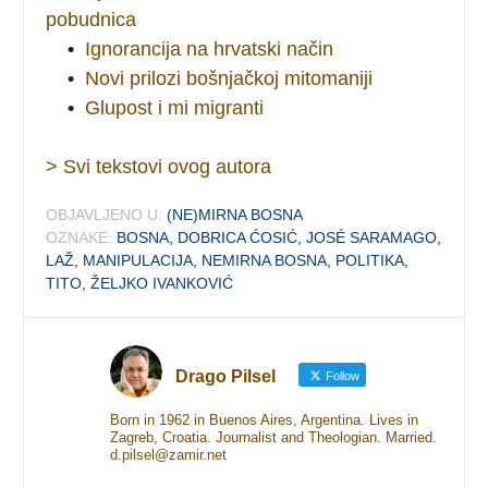
pobudnica
•
Ignorancija na hrvatski način
•
Novi prilozi bošnjačkoj mitomaniji
•
Glupost i mi migranti
> Svi tekstovi ovog autora
OBJAVLJENO U:
(NE)MIRNA BOSNA
OZNAKE:
BOSNA
,
DOBRICA ĆOSIĆ
,
JOSÉ SARAMAGO
,
LAŽ
,
MANIPULACIJA
,
NEMIRNA BOSNA
,
POLITIKA
,
TITO
,
ŽELJKO IVANKOVIĆ
Drago Pilsel
Follow
Born in 1962 in Buenos Aires, Argentina. Lives in
Zagreb, Croatia. Journalist and Theologian. Married.
d.pilsel@zamir.net