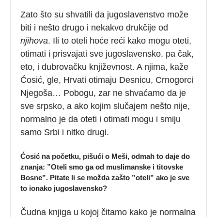
Zato što su shvatili da jugoslavenstvo može
biti i nešto drugo i nekakvo drukčije od
njihova
. Ili to oteli hoće reći kako mogu oteti,
otimati i prisvajati sve jugoslavensko, pa čak,
eto, i dubrovačku književnost. A njima, kaže
Ćosić, gle, Hrvati otimaju Desnicu, Crnogorci
Njegoša… Pobogu, zar ne shvaćamo da je
sve srpsko, a ako kojim slučajem nešto nije,
normalno je da oteti i otimati mogu i smiju
samo Srbi i nitko drugi.
Ćosić na početku, pišući o Meši, odmah to daje do
znanja: ”Oteli smo ga od muslimanske i titovske
Bosne”. Pitate li se možda zašto ”oteli” ako je sve
to ionako jugoslavensko?
Čudna knjiga u kojoj čitamo kako je normalna