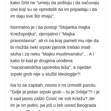
kako Srbi ne ”umeju da poštuju i da sačuvaju
one koji su se opredelili da im pripadaju i da
im daju sve što imaju”.
Normalno je i da postoji ”Stojanka majka
Knežopoljka”, vjerojatno i ”Majka
pravoslavna”, ali ni na kraj pameti mu nije da
bi možda neki srpski pjesnik trebao imati
sluha i za neku ”Majku muslimansku”… A i
kako bi kad je drugima urođena
”nacionalistička upotreba leša”, a nijedan
srpski grob nije u službi ideologije?!
Na to se zapitah, nismo li mi izmislili parolu:
”Gdje je jedan srpski grob – tu je Srbija”?! I je
li sad jasno zašto Ćosić ne voli Krležu? Jer
im je on jedini, pa još u brk usred Beograda