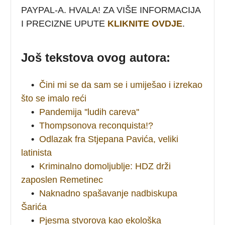
PAYPAL-A. HVALA! ZA VIŠE INFORMACIJA
I PRECIZNE UPUTE
KLIKNITE OVDJE
.
Još tekstova ovog autora:
•
Čini mi se da sam se i umiješao i izrekao
što se imalo reći
•
Pandemija ''ludih careva''
•
Thompsonova reconquista!?
•
Odlazak fra Stjepana Pavića, veliki
latinista
•
Kriminalno domoljublje: HDZ drži
zaposlen Remetinec
•
Naknadno spašavanje nadbiskupa
Šarića
•
Pjesma stvorova kao ekološka