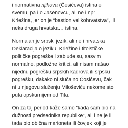
i normativna
njihova
(Ćosićeva) istina o
svemu, pa i o Jasenovcu, ali ne i npr.
Krležina, jer on je ”bastion velikohrvatstva”, ili
neka druga hrvatska… istina.
Normalan je srpski jezik, ali ne i hrvatska
Deklaracija o jeziku. Krležine i titoističke
političke pogreške i zablude su, sasvim
normalno, podložne kritici, ali nisam našao
nijednu pogrešku srpskih kadrova ili srpsku
pogrešku, dakako ni slučajno Ćosićevu, čak
ni u njegovu služenju Miloševiću nekome sto
puta opskurnijem od Tita.
On za taj period kaže samo ”kada sam bio na
dužnosti predsednika republike”, ali i ne je li
tada bio obična marioneta ili čovjek koji je