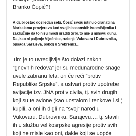
Branko Ćopić?!
A da bi ostao dosljedan sebi, Ćosić svoju istinu o granati na
Markalama provjerava kod svojih bosanskih istomišljenika i
zaključuje da to nisu mogli uraditi Srbi, to nije u njihovu duhu.
Da, kao ni paljenje Vijećnice, rušenje Vukovara i Dubrovnika,
opsada Sarajeva, pokolj u Srebrenici…
Tim je to uvredljivije što dolazi nakon
”gnevnih redova” jer su međunarodne snage
uvele zabranu leta, on će reći ”protiv
Republike Srpske”, a ustvari protiv upotrebe
avijacije tzv. JNA protiv civila, tj. svih drugih
koji su te avione (kao uostalom i tenkove i sl.)
kupili, a oni ih digli na ”svoj” narod u
Vukovaru, Dubrovniku, Sarajevu…, tj. stavili
ih u službu velikosrpske agresije protiv svih
koji ne misle kao oni, dakle koji se uopće