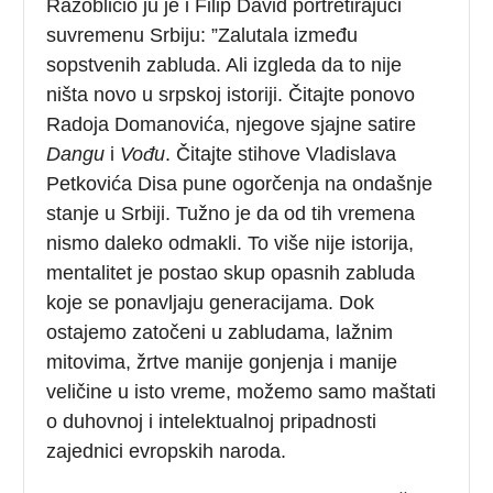
Razobličio ju je i Filip David portretirajući
suvremenu Srbiju: ”Zalutala između
sopstvenih zabluda. Ali izgleda da to nije
ništa novo u srpskoj istoriji. Čitajte ponovo
Radoja Domanovića, njegove sjajne satire
Dangu
i
Vođu
. Čitajte stihove Vladislava
Petkovića Disa pune ogorčenja na ondašnje
stanje u Srbiji. Tužno je da od tih vremena
nismo daleko odmakli. To više nije istorija,
mentalitet je postao skup opasnih zabluda
koje se ponavljaju generacijama. Dok
ostajemo zatočeni u zabludama, lažnim
mitovima, žrtve manije gonjenja i manije
veličine u isto vreme, možemo samo maštati
o duhovnoj i intelektualnoj pripadnosti
zajednici evropskih naroda.