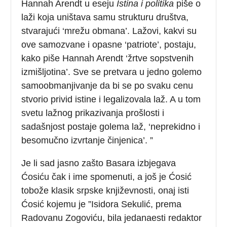
Hannah Arendt u eseju
Istina i politika
piše o
laži koja uništava samu strukturu društva,
stvarajući ‘mrežu obmana’. Lažovi, kakvi su
ove samozvane i opasne ‘patriote’, postaju,
kako piše Hannah Arendt ‘žrtve sopstvenih
izmišljotina’. Sve se pretvara u jedno golemo
samoobmanjivanje da bi se po svaku cenu
stvorio privid istine i legalizovala laž. A u tom
svetu lažnog prikazivanja prošlosti i
sadašnjost postaje golema laž, ‘neprekidno i
besomučno izvrtanje činjenica’. ”
Je li sad jasno zašto Basara izbjegava
Ćosiću čak i ime spomenuti, a još je Ćosić
tobože klasik srpske književnosti, onaj isti
Ćosić kojemu je ”Isidora Sekulić, prema
Radovanu Zogoviću, bila jedanaesti redaktor