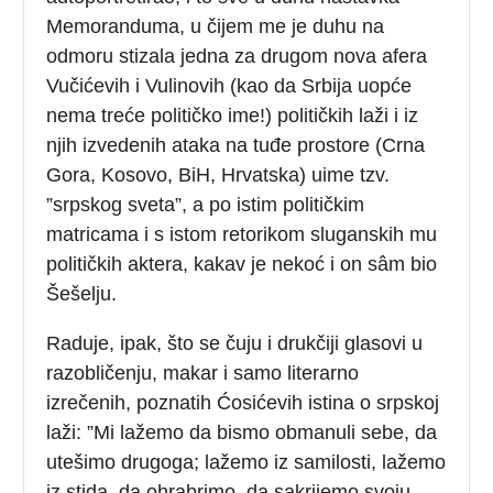
Memoranduma, u čijem me je duhu na
odmoru stizala jedna za drugom nova afera
Vučićevih i Vulinovih (kao da Srbija uopće
nema treće političko ime!) političkih laži i iz
njih izvedenih ataka na tuđe prostore (Crna
Gora, Kosovo, BiH, Hrvatska) uime tzv.
”srpskog sveta”, a po istim političkim
matricama i s istom retorikom sluganskih mu
političkih aktera, kakav je nekoć i on sâm bio
Šešelju.
Raduje, ipak, što se čuju i drukčiji glasovi u
razobličenju, makar i samo literarno
izrečenih, poznatih Ćosićevih istina o srpskoj
laži: ”Mi lažemo da bismo obmanuli sebe, da
utešimo drugoga; lažemo iz samilosti, lažemo
iz stida, da ohrabrimo, da sakrijemo svoju