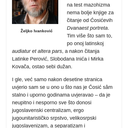
na test mazohizma
nema bolje knjige za
čitanje od Ćosićevih
Dvanaest portreta
.
Željko Ivanković
Tim više što sam to,
po onoj latinskoj
audiatur et altera pars
, a nakon čitanja
Latinke Perović, Slobodana Inića i Mirka
Kovača, ostao sebi dužan.
I gle, već samo nakon desetine stranica
uvjerio sam se u ono u što nas je Ćosić sâm
stalno i uporno godinama uvjeravao – da je
neupitno i nesporno sve što donosi
jugoslavenski centralizam, ergo
jugounitarističko srpstvo, velikosrpski
jugoslavenizam, a separatizam i