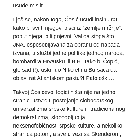
usude misliti…
I još se, nakon toga, Ćosić usudi insinuirati
kako bi svi ti njegovi pisci iz ”zemlje mržnje”,
poput njega, bili gnjevni. Valjda stoga što
JNA, osposobljavana za obranu od napada
izvana, u službi jedne politike jednog naroda,
bombardira Hrvatsku ili BiH. Tako bi Ćopić,
gle sad (!), uskrnuo Nikoletinu Bursaća da
objavi rat Atlantskom paktu?! Patološki…
Takvoj Ćosićevoj logici ništa nije na jednoj
stranici ustvrditi postojanje slobodarskog
univerzalizma srpske kulture ili tradicionalnog
demokratizma, slobodoljublja i
neksenofobičnosti srpske kulture, a nekoliko
stranica potom, a sve u vezi sa Skenderom,