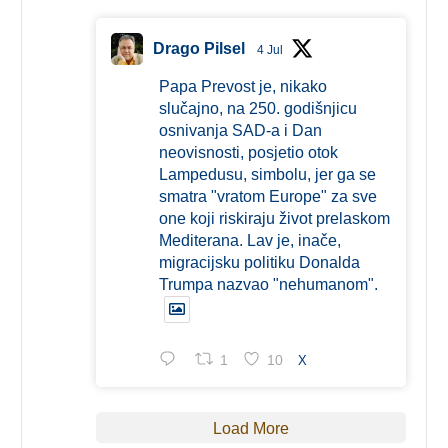
Drago Pilsel
4 Jul
Papa Prevost je, nikako
slučajno, na 250. godišnjicu
osnivanja SAD-a i Dan
neovisnosti, posjetio otok
Lampedusu, simbolu, jer ga se
smatra "vratom Europe" za sve
one koji riskiraju život prelaskom
Mediterana. Lav je, inače,
migracijsku politiku Donalda
Trumpa nazvao "nehumanom".
1
10
X
Load More