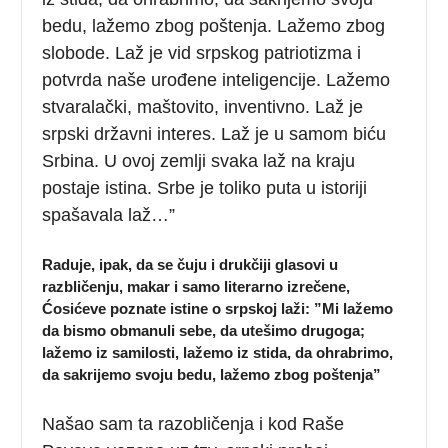
bedu, lažemo zbog poštenja. Lažemo zbog
slobode. Laž je vid srpskog patriotizma i
potvrda naše urođene inteligencije. Lažemo
stvaralački, maštovito, inventivno. Laž je
srpski državni interes. Laž je u samom biću
Srbina. U ovoj zemlji svaka laž na kraju
postaje istina. Srbe je toliko puta u istoriji
spašavala laž…”
Raduje, ipak, da se čuju i drukčiji glasovi u
razbličenju, makar i samo literarno izrečene,
Ćosićeve poznate istine o srpskoj laži: ”Mi
la
ž
emo
da
bismo
obmanuli
sebe
,
da
ute
š
imo
drugoga
;
la
ž
emo
iz
samilosti
,
la
ž
emo
iz
stida
,
da
ohrabrimo
,
da
sakrijemo
svoju
bedu
,
la
ž
emo
zbog
po
š
tenja”
Našao sam ta razobličenja i kod Raše