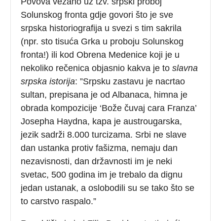
Povova vezano uz tzv. srpski proboj
Solunskog fronta gdje govori što je sve
srpska historiografija u svezi s tim sakrila
(npr. sto tisuća Grka u proboju Solunskog
fronta!) ili kod Obrena Medenice koji je u
nekoliko rečenica objasnio kakva je to
slavna
srpska istorija
: ”Srpsku zastavu je nacrtao
sultan, prepisana je od Albanaca, himna je
obrada kompozicije ‘Bože čuvaj cara Franza’
Josepha Haydna, kapa je austrougarska,
jezik sadrži 8.000 turcizama. Srbi ne slave
dan ustanka protiv fašizma, nemaju dan
nezavisnosti, dan državnosti im je neki
svetac, 500 godina im je trebalo da dignu
jedan ustanak, a oslobodili su se tako što se
to carstvo raspalo.”