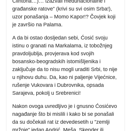
Clintona…)… izazvali međunacionalne i
građanske ratove” (krivi su svi osim Srba!),
uzor ponašanja – Momo Kapor!? Čovjek koji
je završio na Palama.
A da bi ostao dosljedan sebi, Ćosić svoju
istinu o granati na Markalama, iz tobožnjeg
pravdoljublja, provjerava kod svojih
bosansko-beogradskih istomišljenika i
zaključuje da to nisu mogli uraditi Srbi, to nije
u njihovu duhu. Da, kao ni paljenje Vijećnice,
rušenje Vukovara i Dubrovnika, opsada
Sarajeva, pokolj u Srebrenici!
Nakon ovoga uvredljivo je i gnusno Ćosićevo
nagađanje što bi mislili i kako bi se ponašali
da su dočekali rat iz devedesetih u ”zemlji
mržnje” jedan Andrić, Meša, Skender ili