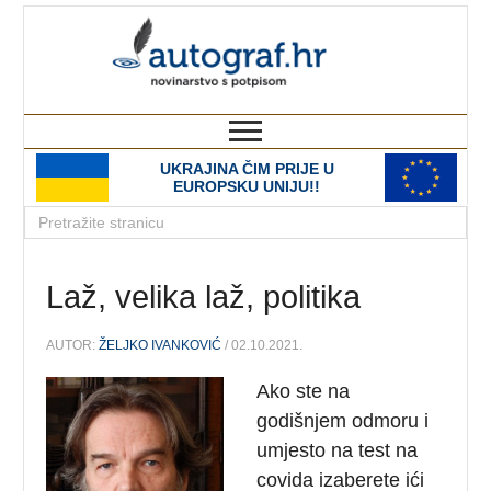
autograf.hr
novinarstvo s potpisom
UKRAJINA ČIM PRIJE U
EUROPSKU UNIJU!!
Laž, velika laž, politika
AUTOR:
ŽELJKO IVANKOVIĆ
/ 02.10.2021.
Ako ste na
godišnjem odmoru i
umjesto na test na
covida izaberete ići