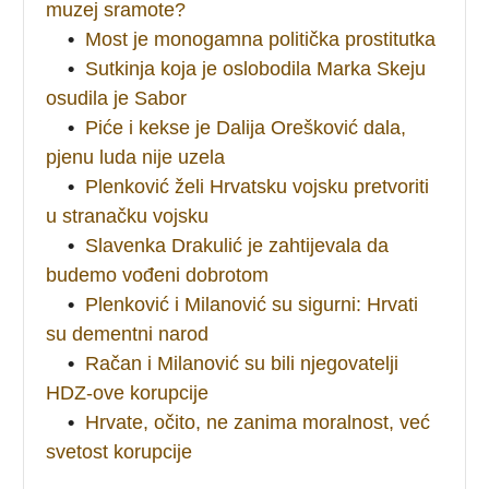
muzej sramote?
•
Most je monogamna politička prostitutka
•
Sutkinja koja je oslobodila Marka Skeju
osudila je Sabor
•
Piće i kekse je Dalija Orešković dala,
pjenu luda nije uzela
•
Plenković želi Hrvatsku vojsku pretvoriti
u stranačku vojsku
•
Slavenka Drakulić je zahtijevala da
budemo vođeni dobrotom
•
Plenković i Milanović su sigurni: Hrvati
su dementni narod
•
Račan i Milanović su bili njegovatelji
HDZ-ove korupcije
•
Hrvate, očito, ne zanima moralnost, već
svetost korupcije