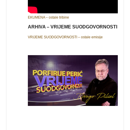
EKUMENA – ostale tribine
ARHIVA – VRIJEME SUODGOVORNOSTI
VRIJEME SUODGOVORNOSTI – ostale emisije