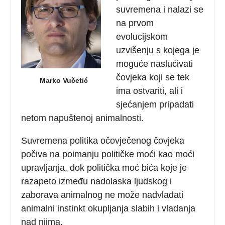
suvremena i nalazi se
na prvom
evolucijskom
uzvišenju s kojega je
moguće naslućivati
čovjeka koji se tek
Marko Vučetić
ima ostvariti, ali i
sjećanjem pripadati
netom napuštenoj animalnosti.
Suvremena politika očovječenog čovjeka
počiva na poimanju političke moći kao moći
upravljanja, dok politička moć bića koje je
razapeto između nadolaska ljudskog i
zaborava animalnog ne može nadvladati
animalni instinkt okupljanja slabih i vladanja
nad njima.