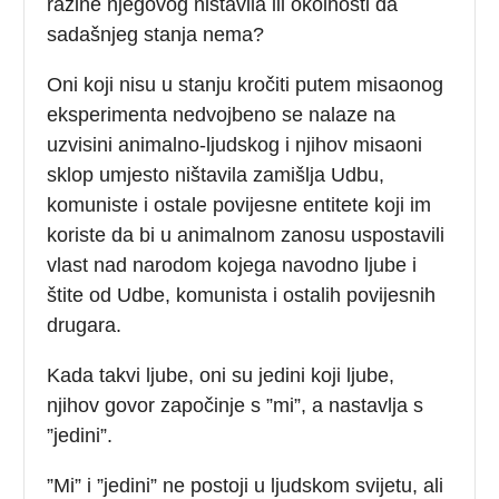
razine njegovog ništavila ili okolnosti da
sadašnjeg stanja nema?
Oni koji nisu u stanju kročiti putem misaonog
eksperimenta nedvojbeno se nalaze na
uzvisini animalno-ljudskog i njihov misaoni
sklop umjesto ništavila zamišlja Udbu,
komuniste i ostale povijesne entitete koji im
koriste da bi u animalnom zanosu uspostavili
vlast nad narodom kojega navodno ljube i
štite od Udbe, komunista i ostalih povijesnih
drugara.
Kada takvi ljube, oni su jedini koji ljube,
njihov govor započinje s ”mi”, a nastavlja s
”jedini”.
”Mi” i ”jedini” ne postoji u ljudskom svijetu, ali