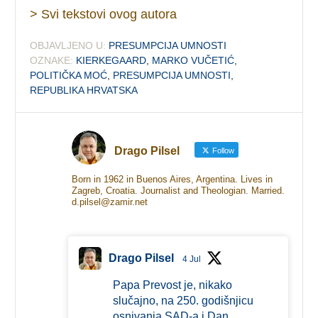
> Svi tekstovi ovog autora
OBJAVLJENO U:
PRESUMPCIJA UMNOSTI
OZNAKE:
KIERKEGAARD
,
MARKO VUČETIĆ
,
POLITIČKA MOĆ
,
PRESUMPCIJA UMNOSTI
,
REPUBLIKA HRVATSKA
Drago Pilsel
Follow
Born in 1962 in Buenos Aires, Argentina. Lives in
Zagreb, Croatia. Journalist and Theologian. Married.
d.pilsel@zamir.net
Drago Pilsel
4 Jul
Papa Prevost je, nikako
slučajno, na 250. godišnjicu
osnivanja SAD-a i Dan