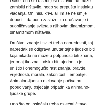
Dakle, ono što u sebi jest ništavilo ne može
zamisliti ništavilo, nego se prepušta instinktu
vladanja. Oni nisu krivi, ali im se ne smije
dopustiti da budu zaslužni za urušavanje i
suobličavanje svijeta s njihovim dinamizmom,
dinamizmom ništavila.
Društvo, znanje i svijet treba napredovati, taj
napredak se odigrava unutar tajne ljudske biti
koja nikada ne može u potpunosti biti znana,
jer onaj tko zna ljudsku bit, ujedno ju je i
uništio i onemogućio rast znanja, pravde,
vrijednosti, morala, zakonitosti i empatije.
Animalno-ljudsko djelovanje počiva na
pobuđivanju osjećaja pripadnika animalno-
ljudske grupe.
Ono što oni osjećaju treba osjećati čitavo