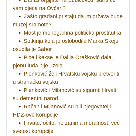
vam djeca na Ovčari?
•
Zašto građani pristaju da im država bude
muzej sramote?
•
Most je monogamna politička prostitutka
•
Sutkinja koja je oslobodila Marka Skeju
osudila je Sabor
•
Piće i kekse je Dalija Orešković dala,
pjenu luda nije uzela
•
Plenković želi Hrvatsku vojsku pretvoriti
u stranačku vojsku
•
Plenković i Milanović su sigurni: Hrvati
su dementni narod
•
Račan i Milanović su bili njegovatelji
HDZ-ove korupcije
•
Hrvate, očito, ne zanima moralnost, već
svetost korupcije