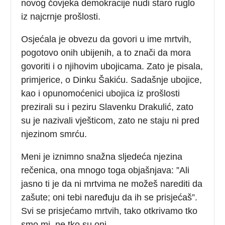
novog čovjeka demokracije nudi staro ruglo
iz najcrnje prošlosti.
Osjećala je obvezu da govori u ime mrtvih,
pogotovo onih ubijenih, a to znači da mora
govoriti i o njihovim ubojicama. Zato je pisala,
primjerice, o Dinku Šakiću. Sadašnje ubojice,
kao i opunomoćenici ubojica iz prošlosti
prezirali su i peziru Slavenku Drakulić, zato
su je nazivali vješticom, zato ne staju ni pred
njezinom smrću.
Meni je iznimno snažna sljedeća njezina
rečenica, ona mnogo toga objašnjava: ”Ali
jasno ti je da ni mrtvima ne možeš narediti da
zašute; oni tebi naređuju da ih se prisjećaš”.
Svi se prisjećamo mrtvih, tako otkrivamo tko
smo mi, ne tko su oni.