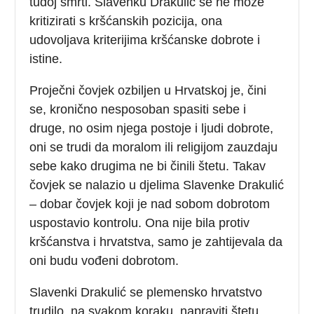
tuđoj smrti. Slavenku Drakulić se ne može
kritizirati s kršćanskih pozicija, ona
udovoljava kriterijima kršćanske dobrote i
istine.
Proječni čovjek ozbiljen u Hrvatskoj je, čini
se, kronično nesposoban spasiti sebe i
druge, no osim njega postoje i ljudi dobrote,
oni se trudi da moralom ili religijom zauzdaju
sebe kako drugima ne bi činili štetu. Takav
čovjek se nalazio u djelima Slavenke Drakulić
– dobar čovjek koji je nad sobom dobrotom
uspostavio kontrolu. Ona nije bila protiv
kršćanstva i hrvatstva, samo je zahtijevala da
oni budu vođeni dobrotom.
Slavenki Drakulić se plemensko hrvatstvo
trudilo, na svakom koraku, napraviti štetu.