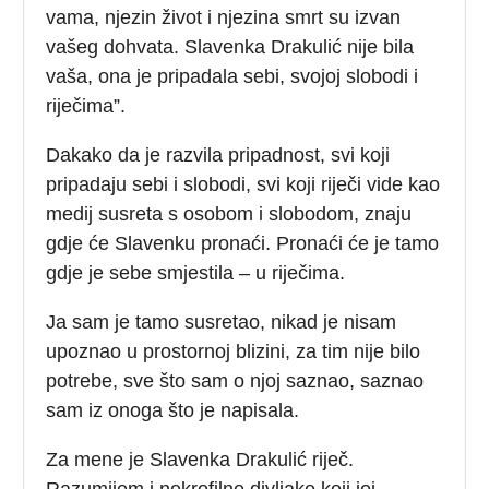
vama, njezin život i njezina smrt su izvan
vašeg dohvata. Slavenka Drakulić nije bila
vaša, ona je pripadala sebi, svojoj slobodi i
riječima”.
Dakako da je razvila pripadnost, svi koji
pripadaju sebi i slobodi, svi koji riječi vide kao
medij susreta s osobom i slobodom, znaju
gdje će Slavenku pronaći. Pronaći će je tamo
gdje je sebe smjestila – u riječima.
Ja sam je tamo susretao, nikad je nisam
upoznao u prostornoj blizini, za tim nije bilo
potrebe, sve što sam o njoj saznao, saznao
sam iz onoga što je napisala.
Za mene je Slavenka Drakulić riječ.
Razumijem i nekrofilne divljake koji joj