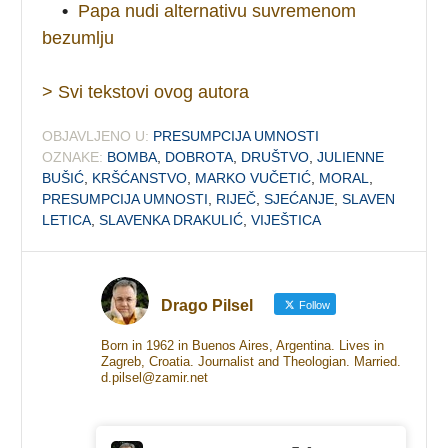
•
Papa nudi alternativu suvremenom
bezumlju
> Svi tekstovi ovog autora
OBJAVLJENO U:
PRESUMPCIJA UMNOSTI
OZNAKE:
BOMBA
,
DOBROTA
,
DRUŠTVO
,
JULIENNE
BUŠIĆ
,
KRŠĆANSTVO
,
MARKO VUČETIĆ
,
MORAL
,
PRESUMPCIJA UMNOSTI
,
RIJEČ
,
SJEĆANJE
,
SLAVEN
LETICA
,
SLAVENKA DRAKULIĆ
,
VIJEŠTICA
Drago Pilsel
Follow
Born in 1962 in Buenos Aires, Argentina. Lives in
Zagreb, Croatia. Journalist and Theologian. Married.
d.pilsel@zamir.net