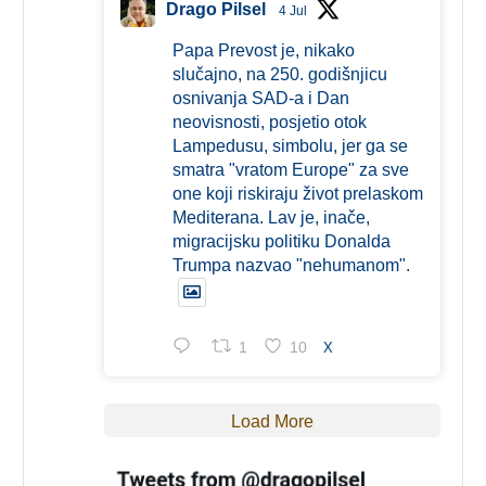
Drago Pilsel
4 Jul
Papa Prevost je, nikako
slučajno, na 250. godišnjicu
osnivanja SAD-a i Dan
neovisnosti, posjetio otok
Lampedusu, simbolu, jer ga se
smatra "vratom Europe" za sve
one koji riskiraju život prelaskom
Mediterana. Lav je, inače,
migracijsku politiku Donalda
Trumpa nazvao "nehumanom".
1
10
X
Load More