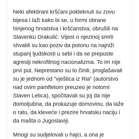
Neki afektirani kršćani pokleknuli su zovu
bijesa i laži kako bi se, u formi obrane
hinjenog hrvatstva i kršćanstva, obrušili na
Slavenku Drakulić. Vijest o njezinoj smrti
shvatili su kao poziv da potonu na najniži
stupanj ljudskosti u sebi i da se prepuste
agresiji nekrofilnog nacionalizma. To im nije
prvi put. Neprestano su to činili, proglašavali
su je jednom od ”vještica iz Ria” (autorstvo
nad ovim pamfletom preuzeo je notorni
Slaven Letica), spočitavali su joj da nije
domoljubna, da prokazuje domovinu, da laže
o ratu, da kleveće i prezire hrvatsku naciju i
da mašta o Jugoslaviji.
Mnogi su sudjelovali u hajci, a ona je