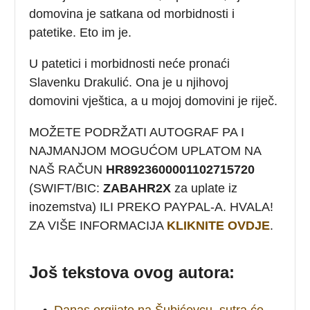
domovina je satkana od morbidnosti i
patetike. Eto im je.
U patetici i morbidnosti neće pronaći
Slavenku Drakulić. Ona je u njihovoj
domovini vještica, a u mojoj domovini je riječ.
MOŽETE PODRŽATI AUTOGRAF PA I
NAJMANJOM MOGUĆOM UPLATOM NA
NAŠ RAČUN
HR8923600001102715720
(SWIFT/BIC:
ZABAHR2X
za uplate iz
inozemstva) ILI PREKO PAYPAL-A. HVALA!
ZA VIŠE INFORMACIJA
KLIKNITE OVDJE
.
Još tekstova ovog autora:
•
Danas orgijate na Šubićevcu, sutra će