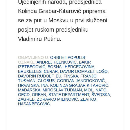
Ujedinjenih naroda, predsjednica
Kolinda Grabar-Kitarović priprema
se za put u Moskvu u prvi službeni
posjet ruskom predsjedniku
Vladimiru Putinu.
OBJAVLJENO U:
ORBI ET POPULIS
OZNAKE:
ANDREJ PLENKOVIĆ
,
BAKIR
IZETBEGOVIĆ
,
BOSNA I HERCEGOVINA
,
BRUXELLES
,
CERAR
,
DAVOR DOMAZET LOŠO
,
DAVORIN RUDOLF
,
EU
,
FINSKA
,
FRANJO
TUĐMAN
,
GLOBUS
,
GORDAN JANDROKOVIĆ
,
HRVATSKA
,
INA
,
KOLINDA GRABAR KITAROVIĆ
,
MAĐARSKA
,
MIROSLAV TUĐMAN
,
MOL
,
NATO
,
OECD
,
ORBAN
,
STATE DEPARTMENT
,
ŠVEDSKA
,
ZAGREB
,
ZDRAVKO MILINOVIĆ
,
ZLATKO
HASANBEGOVIĆ