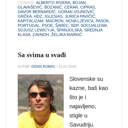
OZNAKE:
ALBERTO RIVERA
,
BOJAN
GLAVAŠEVIĆ
,
BOZANIĆ
,
CERAR
,
CIPRAS
,
DAVOR BERNARDIĆ
,
GORAN VOJNOVIĆ
,
GRČKA
,
HDZ
,
IGLESIAS
,
JURICA PAVIČIĆ
,
KAPITALIZAM
,
MACRON
,
NOVA LJEVICA
,
PASOK
,
PORTUGAL
,
PSOE
,
ŠAREC
,
SDP
,
SOCIJALIZAM
,
SOJUSZ LEWICYJA
,
ŠPANJOLSKA
,
SREDNJA
KLASA
,
ZAVNOH
,
ŽELJKA MARKIĆ
Sa svima u svađi
AUTOR:
DENIS ROMAC
/ 31.01.2018.
Slovenske su
kazne, baš kao
što je i
najavljeno,
stigle u
Savudriju.