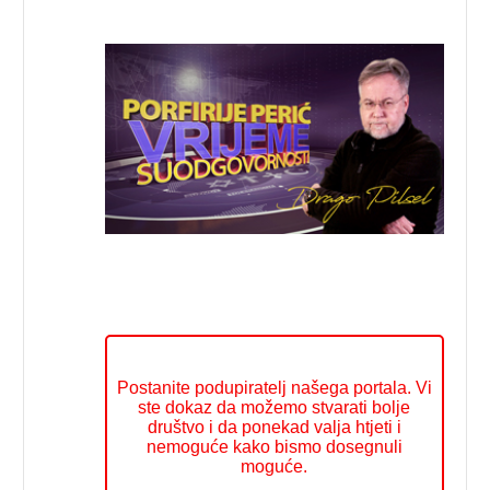
Postanite podupiratelj našega portala. Vi
ste dokaz da možemo stvarati bolje
društvo i da ponekad valja htjeti i
nemoguće kako bismo dosegnuli
moguće.