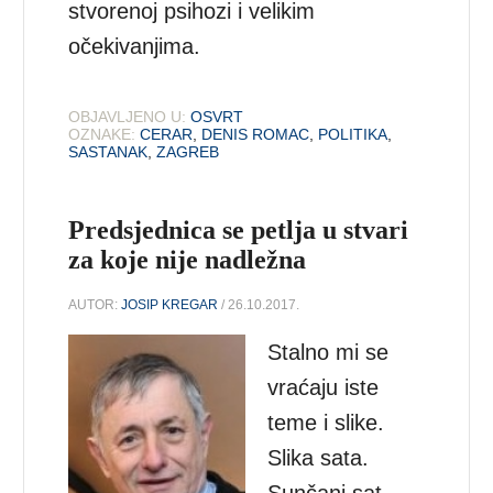
stvorenoj psihozi i velikim
očekivanjima.
OBJAVLJENO U:
OSVRT
OZNAKE:
CERAR
,
DENIS ROMAC
,
POLITIKA
,
SASTANAK
,
ZAGREB
Predsjednica se petlja u stvari
za koje nije nadležna
AUTOR:
JOSIP KREGAR
/ 26.10.2017.
Stalno mi se
vraćaju iste
teme i slike.
Slika sata.
Sunčani sat