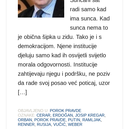
radi samo kad
ima sunca. Kad
sunca nema to
je obična šipka u zidu. Tako je i s
demokracijom. Njene institucije
djeluju samo kad ih osvijetli svijetlo
morala odgovornosti. Institucije
zahtijevaju njegu i podršku, ne poziv
da rade svoj posao već poticaj, uzor
[…]
OBJAVLJENO U:
POROK PRAVDE
OZNAKE:
CERAR
,
ERDOĞAN
,
JOSIP KREGAR
,
ORBAN
,
POROK PRAVDE
,
PUTIN
,
RAMLJAK
,
RENNER
,
RUSIJA
,
VUČIĆ
,
WEBER