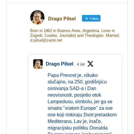
Drago Pilsel
Follow
Born in 1962 in Buenos Aires, Argentina. Lives in
Zagreb, Croatia. Journalist and Theologian. Married.
d.pilsel@zamir.net
Drago Pilsel
4 Jul
Papa Prevost je, nikako
slučajno, na 250. godišnjicu
osnivanja SAD-a i Dan
neovisnosti, posjetio otok
Lampedusu, simbolu, jer ga se
smatra "vratom Europe" za sve
one koji riskiraju život prelaskom
Mediterana. Lav je, inače,
migracijsku politiku Donalda