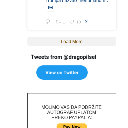
Trumpa nazvao "nehumanom".
1
10
X
Load More
MOLIMO VAS DA PODRŽITE
AUTOGRAF UPLATOM
PREKO PAYPAL-A: