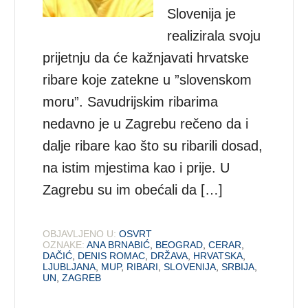
Slovenija je
realizirala svoju
prijetnju da će kažnjavati hrvatske
ribare koje zatekne u ”slovenskom
moru”. Savudrijskim ribarima
nedavno je u Zagrebu rečeno da i
dalje ribare kao što su ribarili dosad,
na istim mjestima kao i prije. U
Zagrebu su im obećali da […]
OBJAVLJENO U:
OSVRT
OZNAKE:
ANA BRNABIĆ
,
BEOGRAD
,
CERAR
,
DAČIĆ
,
DENIS ROMAC
,
DRŽAVA
,
HRVATSKA
,
LJUBLJANA
,
MUP
,
RIBARI
,
SLOVENIJA
,
SRBIJA
,
UN
,
ZAGREB