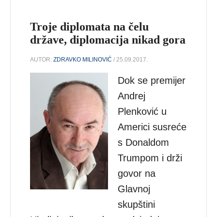
Troje diplomata na čelu
države, diplomacija nikad gora
AUTOR:
ZDRAVKO MILINOVIĆ
/ 25.09.2017.
Dok se premijer
Andrej
Plenković u
Americi susreće
s Donaldom
Trumpom i drži
govor na
Glavnoj
skupštini