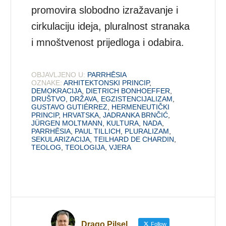
promovira slobodno izražavanje i
cirkulaciju ideja, pluralnost stranaka
i mnoštvenost prijedloga i odabira.
OBJAVLJENO U:
PARRHĒSIA
OZNAKE:
ARHITEKTONSKI PRINCIP
,
DEMOKRACIJA
,
DIETRICH BONHOEFFER
,
DRUŠTVO
,
DRŽAVA
,
EGZISTENCIJALIZAM
,
GUSTAVO GUTIÉRREZ
,
HERMENEUTIČKI
PRINCIP
,
HRVATSKA
,
JADRANKA BRNČIĆ
,
JÜRGEN MOLTMANN
,
KULTURA
,
NADA
,
PARRHĒSIA
,
PAUL TILLICH
,
PLURALIZAM
,
SEKULARIZACIJA
,
TEILHARD DE CHARDIN
,
TEOLOG
,
TEOLOGIJA
,
VJERA
Drago Pilsel
Follow