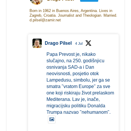
Born in 1962 in Buenos Aires, Argentina. Lives in
Zagreb, Croatia. Journalist and Theologian. Married.
d.pilsel@zamir.net
Drago Pilsel
4 Jul
Papa Prevost je, nikako
slučajno, na 250. godišnjicu
osnivanja SAD-a i Dan
neovisnosti, posjetio otok
Lampedusu, simbolu, jer ga se
smatra "vratom Europe" za sve
one koji riskiraju život prelaskom
Mediterana. Lav je, inače,
migracijsku politiku Donalda
Trumpa nazvao "nehumanom".