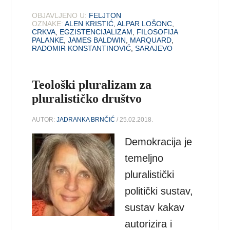
OBJAVLJENO U:
FELJTON
OZNAKE:
ALEN KRISTIĆ
,
ALPAR LOŠONC
,
CRKVA
,
EGZISTENCIJALIZAM
,
FILOSOFIJA
PALANKE
,
JAMES BALDWIN
,
MARQUARD
,
RADOMIR KONSTANTINOVIĆ
,
SARAJEVO
Teološki pluralizam za
pluralističko društvo
AUTOR:
JADRANKA BRNČIĆ
/ 25.02.2018.
Demokracija je
temeljno
pluralistički
politički sustav,
sustav kakav
autorizira i