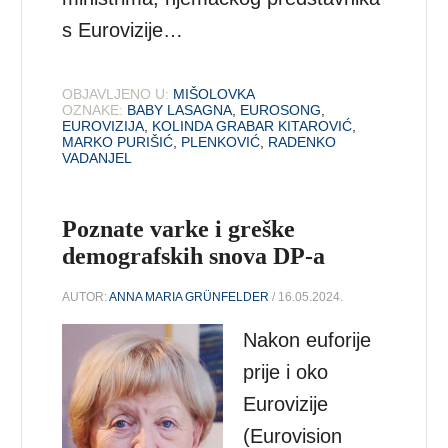
s Eurovizije…
OBJAVLJENO U:
MIŠOLOVKA
OZNAKE:
BABY LASAGNA
,
EUROSONG
,
EUROVIZIJA
,
KOLINDA GRABAR KITAROVIĆ
,
MARKO PURIŠIĆ
,
PLENKOVIĆ
,
RADENKO
VADANJEL
Poznate varke i greške
demografskih snova DP-a
AUTOR:
ANNA MARIA GRÜNFELDER
/ 16.05.2024.
Nakon euforije
prije i oko
Eurovizije
(Eurovision