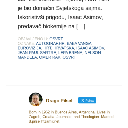
je bio domaćin Svjetskoga sajma.
Iskoristivši prigodu, Isaac Asimov,
predavač biokemije na […]
OBJAVLJENO U:
OSVRT
OZNAKE:
AUTOGRAF.HR
,
BABA VANGA
,
EUROVIZIJA
,
HRT
,
HRVATSKA
,
ISAAC ASIMOV
,
JEAN-PAUL SARTRE
,
LEPA BRENA
,
NELSON
MANDELA
,
OMER RAK
,
OSVRT
Drago Pilsel
Follow
Born in 1962 in Buenos Aires, Argentina. Lives in
Zagreb, Croatia. Journalist and Theologian. Married.
d.pilsel@zamir.net