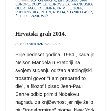
OZNAKE:
AUTOGRAF.HR
,
BIH
,
BOSNA
,
DAN
EUROPE
,
DUBY
,
EU
,
EUROVIZIJA
,
FRANCUSKA
,
GEERT MAK
,
KOLUMNA
,
KRIM
,
LE GOFF
,
PUBLICISTIKA
,
PUTIN
,
RUSIJA
,
STANKO LASIĆ
,
ŽELJKO IVANKOVIĆ
Hrvatski grah 2014.
AUTOR:
OMER RAK
/ 02.01.2014.
Prije pedeset godina, 1964., kada je
Nelson Mandela u Pretoriji na
svojem suđenju održao antologijski
trosatni govor ”I am prepared to
die”, a filozof i pisac Jean-Paul
Sartre odbio primiti Nobelovu
nagradu za književnost jer nije želio
biti ”transformiran” njome, New York