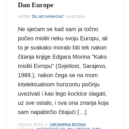
Dan Europe
AUTOR:
ŽELJKO IVANKOVIĆ
/ 14.05.2014.
Ne sjećam se kad sam ja točno
počeo misliti neku svoju Europu, ali
to je svakako moralo biti tek nakon
čitanja knjige Edgara Morina ”Kako
misliti Evropu” (Svjetlost, Sarajevo,
1989.), nakon čega se na mom
intelektualnom horizontu počinju
uvezivati i kao lego kockice slagati,
uz sve ostalo, i sva ona znanja koja
sam napabirčio čitajući […]
OBJAVLJENO U:
(NE)MIRNA BOSNA