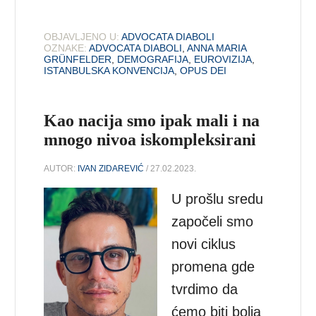
OBJAVLJENO U:
ADVOCATA DIABOLI
OZNAKE:
ADVOCATA DIABOLI
,
ANNA MARIA
GRÜNFELDER
,
DEMOGRAFIJA
,
EUROVIZIJA
,
ISTANBULSKA KONVENCIJA
,
OPUS DEI
Kao nacija smo ipak mali i na
mnogo nivoa iskompleksirani
AUTOR:
IVAN ZIDAREVIĆ
/ 27.02.2023.
U prošlu sredu
započeli smo
novi ciklus
promena gde
tvrdimo da
ćemo biti bolja