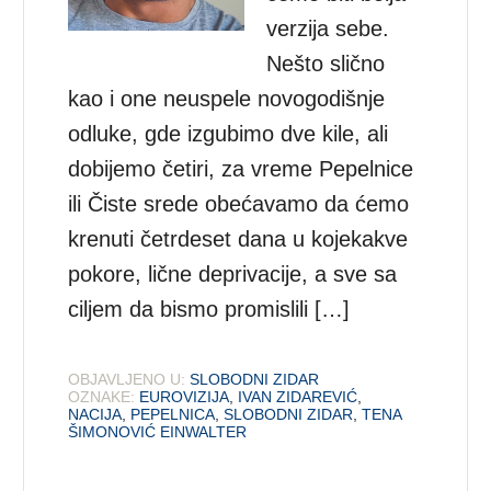
verzija sebe.
Nešto slično
kao i one neuspele novogodišnje
odluke, gde izgubimo dve kile, ali
dobijemo četiri, za vreme Pepelnice
ili Čiste srede obećavamo da ćemo
krenuti četrdeset dana u kojekakve
pokore, lične deprivacije, a sve sa
ciljem da bismo promislili […]
OBJAVLJENO U:
SLOBODNI ZIDAR
OZNAKE:
EUROVIZIJA
,
IVAN ZIDAREVIĆ
,
NACIJA
,
PEPELNICA
,
SLOBODNI ZIDAR
,
TENA
ŠIMONOVIĆ EINWALTER