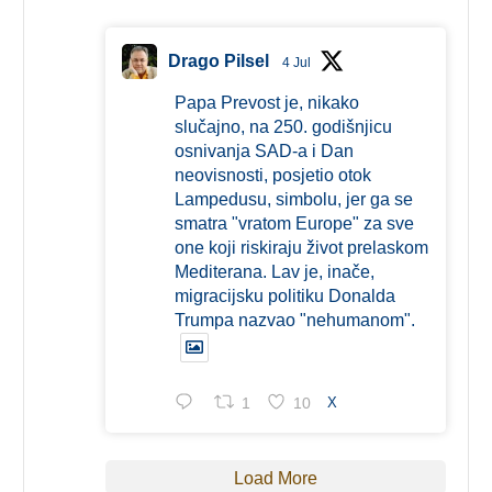
Drago Pilsel
4 Jul
Papa Prevost je, nikako
slučajno, na 250. godišnjicu
osnivanja SAD-a i Dan
neovisnosti, posjetio otok
Lampedusu, simbolu, jer ga se
smatra "vratom Europe" za sve
one koji riskiraju život prelaskom
Mediterana. Lav je, inače,
migracijsku politiku Donalda
Trumpa nazvao "nehumanom".
1
10
X
Load More