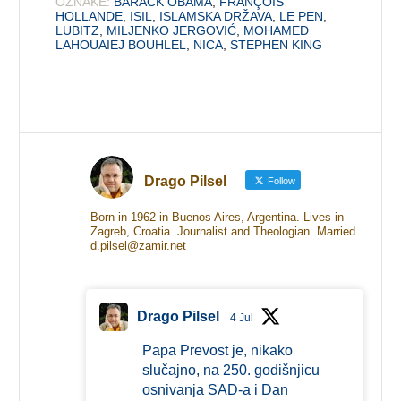
OZNAKE:
BARACK OBAMA
,
FRANÇOIS
HOLLANDE
,
ISIL
,
ISLAMSKA DRŽAVA
,
LE PEN
,
LUBITZ
,
MILJENKO JERGOVIĆ
,
MOHAMED
LAHOUAIEJ BOUHLEL
,
NICA
,
STEPHEN KING
Drago Pilsel
Follow
Born in 1962 in Buenos Aires, Argentina. Lives in
Zagreb, Croatia. Journalist and Theologian. Married.
d.pilsel@zamir.net
Drago Pilsel
4 Jul
Papa Prevost je, nikako
slučajno, na 250. godišnjicu
osnivanja SAD-a i Dan