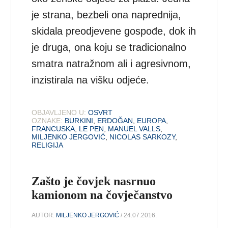
je strana, bezbeli ona naprednija,
skidala preodjevene gospođe, dok ih
je druga, ona koju se tradicionalno
smatra natražnom ali i agresivnom,
inzistirala na višku odjeće.
OBJAVLJENO U:
OSVRT
OZNAKE:
BURKINI
,
ERDOĞAN
,
EUROPA
,
FRANCUSKA
,
LE PEN
,
MANUEL VALLS
,
MILJENKO JERGOVIĆ
,
NICOLAS SARKOZY
,
RELIGIJA
Zašto je čovjek nasrnuo
kamionom na čovječanstvo
AUTOR:
MILJENKO JERGOVIĆ
/ 24.07.2016.