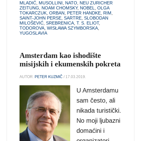
MLADIĆ
,
MUSOLLINI
,
NATO
,
NEU ZURICHER
ZEITUNG
,
NOAM CHOMSKY
,
NOBEL
,
OLGA
TOKARCZUK
,
ORBAN
,
PETER HANDKE
,
RIM
,
SAINT-JOHN PERSE
,
SARTRE
,
SLOBODAN
MILOŠEVIĆ
,
SREBRENICA
,
T. S. ELIOT
,
TODOROVA
,
WISŁAWA SZYMBORSKA
,
YUGOSLAVIA
Amsterdam kao ishodište
misijskih i ekumenskih pokreta
AUTOR:
PETER KUZMIČ
/ 17.03.2019.
U Amsterdamu
sam često, ali
nikada turistički.
No moji ljubazni
domaćini i
organizatori