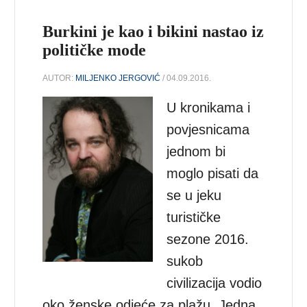
Burkini je kao i bikini nastao iz
političke mode
AUTOR:
MILJENKO JERGOVIĆ
/ 04.09.2016.
U kronikama i
povjesnicama
jednom bi
moglo pisati da
se u jeku
turističke
sezone 2016.
sukob
civilizacija vodio
oko ženske odjeće za plažu. Jedna