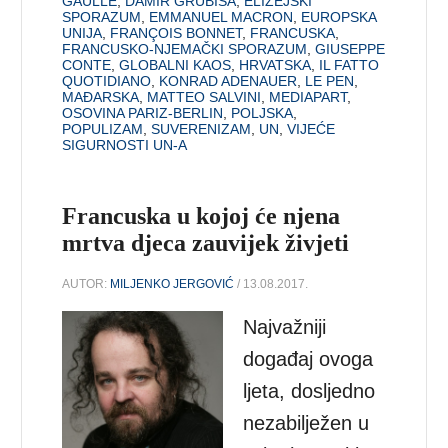
GAULLE
,
DAMIR GRUBIŠA
,
ELIZEJSKI
SPORAZUM
,
EMMANUEL MACRON
,
EUROPSKA
UNIJA
,
FRANÇOIS BONNET
,
FRANCUSKA
,
FRANCUSKO-NJEMAČKI SPORAZUM
,
GIUSEPPE
CONTE
,
GLOBALNI KAOS
,
HRVATSKA
,
IL FATTO
QUOTIDIANO
,
KONRAD ADENAUER
,
LE PEN
,
MAĐARSKA
,
MATTEO SALVINI
,
MEDIAPART
,
OSOVINA PARIZ-BERLIN
,
POLJSKA
,
POPULIZAM
,
SUVERENIZAM
,
UN
,
VIJEĆE
SIGURNOSTI UN-A
Francuska u kojoj će njena
mrtva djeca zauvijek živjeti
AUTOR:
MILJENKO JERGOVIĆ
/ 13.08.2017.
Najvažniji
događaj ovoga
ljeta, dosljedno
nezabilježen u