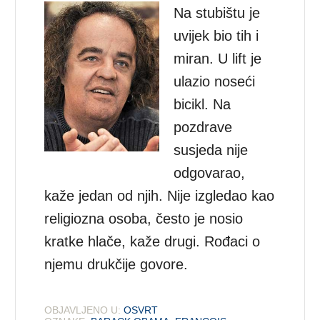
Na stubištu je
uvijek bio tih i
miran. U lift je
ulazio noseći
bicikl. Na
pozdrave
susjeda nije
odgovarao,
kaže jedan od njih. Nije izgledao kao
religiozna osoba, često je nosio
kratke hlače, kaže drugi. Rođaci o
njemu drukčije govore.
OBJAVLJENO U:
OSVRT