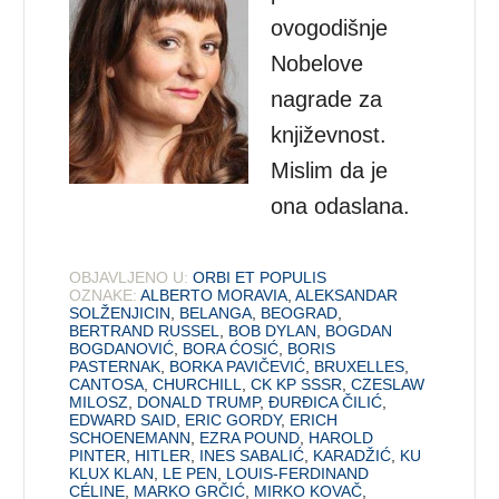
ovogodišnje
Nobelove
nagrade za
književnost.
Mislim da je
ona odaslana.
OBJAVLJENO U:
ORBI ET POPULIS
OZNAKE:
ALBERTO MORAVIA
,
ALEKSANDAR
SOLŽENJICIN
,
BELANGA
,
BEOGRAD
,
BERTRAND RUSSEL
,
BOB DYLAN
,
BOGDAN
BOGDANOVIĆ
,
BORA ĆOSIĆ
,
BORIS
PASTERNAK
,
BORKA PAVIČEVIĆ
,
BRUXELLES
,
CANTOSA
,
CHURCHILL
,
CK KP SSSR
,
CZESLAW
MILOSZ
,
DONALD TRUMP
,
ĐURĐICA ČILIĆ
,
EDWARD SAID
,
ERIC GORDY
,
ERICH
SCHOENEMANN
,
EZRA POUND
,
HAROLD
PINTER
,
HITLER
,
INES SABALIĆ
,
KARADŽIĆ
,
KU
KLUX KLAN
,
LE PEN
,
LOUIS-FERDINAND
CÉLINE
,
MARKO GRČIĆ
,
MIRKO KOVAČ
,