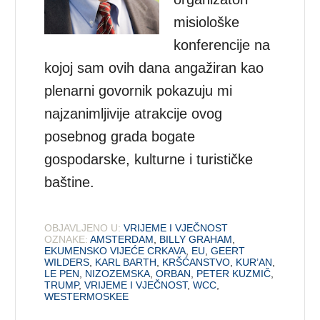
misiološke
konferencije na
kojoj sam ovih dana angažiran kao
plenarni govornik pokazuju mi
najzanimljivije atrakcije ovog
posebnog grada bogate
gospodarske, kulturne i turističke
baštine.
OBJAVLJENO U:
VRIJEME I VJEČNOST
OZNAKE:
AMSTERDAM
,
BILLY GRAHAM
,
EKUMENSKO VIJEĆE CRKAVA
,
EU
,
GEERT
WILDERS
,
KARL BARTH
,
KRŠĆANSTVO
,
KUR’AN
,
LE PEN
,
NIZOZEMSKA
,
ORBAN
,
PETER KUZMIČ
,
TRUMP
,
VRIJEME I VJEČNOST
,
WCC
,
WESTERMOSKEE