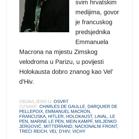
svim hrvatskim
medijima, govor
je francuskog
predsjednika
Emmanuela
Macrona na mjestu Zimskog
velodroma u Parizu, u povijesti
Holokausta dobro znanog kao Vel’
d’Hiv.
OBJAVLJENO U:
OSVRT
OZNAKE:
CHARLES DE GAULLE
,
DARQUIER DE
PELLEPOIX
,
EMMANUEL MACRON
,
FRANCUSKA
,
HITLER
,
HOLOKAUST
,
LAVAL
,
LE
PEN
,
MARINE LE PEN
,
MEIN KAMPF
,
MILJENKO
JERGOVIĆ
,
MITTERRAND
,
NACIONALNI FRONT
,
TREĆI REICH
,
VEL’ D’HIV
,
VICHY