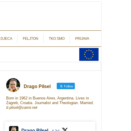
autograf.hr
novinarstvo s potpisom
 DJECA
FELJTON
TKO SMO
PRIJAVA
Drago Pilsel
Follow
Born in 1962 in Buenos Aires, Argentina. Lives in
Zagreb, Croatia. Journalist and Theologian. Married.
d.pilsel@zamir.net
Drago Pilsel