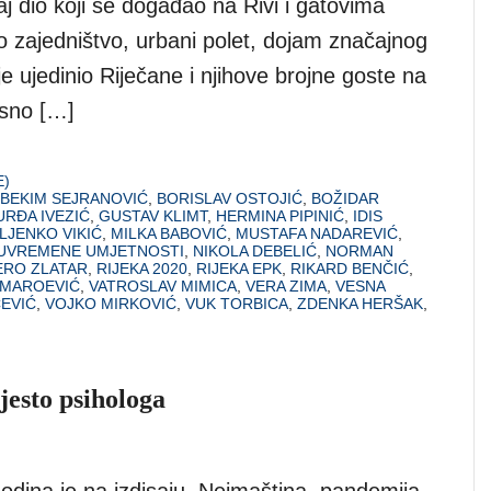
naj dio koji se događao na Rivi i gatovima
To zajedništvo, urbani polet, dojam značajnog
je ujedinio Riječane i njihove brojne goste na
asno […]
E)
BEKIM SEJRANOVIĆ
,
BORISLAV OSTOJIĆ
,
BOŽIDAR
URĐA IVEZIĆ
,
GUSTAV KLIMT
,
HERMINA PIPINIĆ
,
IDIS
LJENKO VIKIĆ
,
MILKA BABOVIĆ
,
MUSTAFA NADAREVIĆ
,
SUVREMENE UMJETNOSTI
,
NIKOLA DEBELIĆ
,
NORMAN
ERO ZLATAR
,
RIJEKA 2020
,
RIJEKA EPK
,
RIKARD BENČIĆ
,
MAROEVIĆ
,
VATROSLAV MIMICA
,
VERA ZIMA
,
VESNA
EVIĆ
,
VOJKO MIRKOVIĆ
,
VUK TORBICA
,
ZDENKA HERŠAK
,
jesto psihologa
odina je na izdisaju. Neimaština, pandemija,