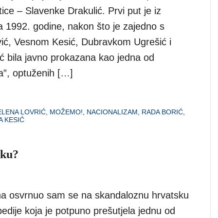
tice – Slavenke Drakulić. Prvi put je iz
a 1992. godine, nakon što je zajedno s
ić, Vesnom Kesić, Dubravkom Ugrešić i
ć bila javno prokazana kao jedna od
ja”, optuženih […]
ELENA LOVRIĆ
,
MOŽEMO!
,
NACIONALIZAM
,
RADA BORIĆ
,
A KESIĆ
sku?
na osvrnuo sam se na skandaloznu hrvatsku
pedije koja je potpuno prešutjela jednu od