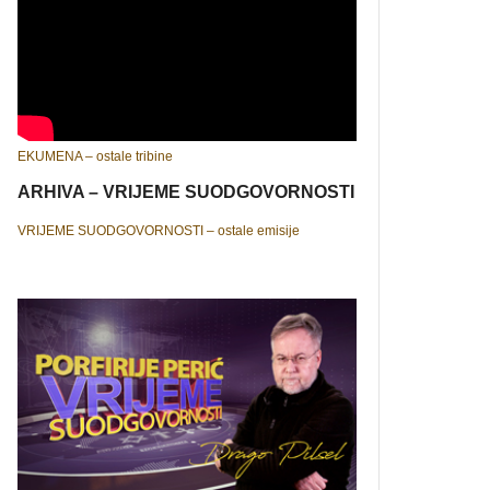
EKUMENA – ostale tribine
ARHIVA – VRIJEME SUODGOVORNOSTI
VRIJEME SUODGOVORNOSTI – ostale emisije