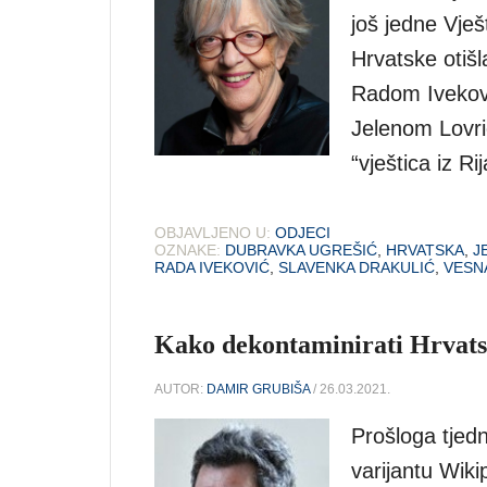
još jedne Vješ
Hrvatske otišl
Radom Ivekov
Jelenom Lovri
“vještica iz Ri
OBJAVLJENO U:
ODJECI
OZNAKE:
DUBRAVKA UGREŠIĆ
,
HRVATSKA
,
J
RADA IVEKOVIĆ
,
SLAVENKA DRAKULIĆ
,
VESN
Kako dekontaminirati Hrvat
AUTOR:
DAMIR GRUBIŠA
/ 26.03.2021.
Prošloga tjed
varijantu Wiki