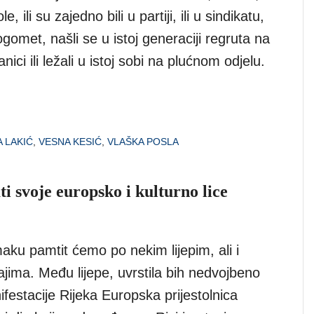
e, ili su zajedno bili u partiji, ili u sindikatu,
 nogomet, našli se u istoj generaciji regruta na
anici ili ležali u istoj sobi na plućnom odjelu.
 LAKIĆ
,
VESNA KESIĆ
,
VLAŠKA POSLA
 svoje europsko i kulturno lice
aku pamtit ćemo po nekim lijepim, ali i
jima. Među lijepe, uvrstila bih nedvojbeno
festacije Rijeka Europska prijestolnica