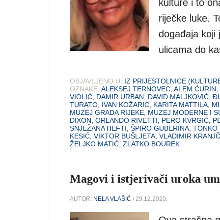
kulture i to o
riječke luke. 
događaja koji 
ulicama do k
OBJAVLJENO U:
IZ PRIJESTOLNICE (KULTUR
OZNAKE:
ALEKSEJ TERNOVEC
,
ALEM ĆURIN
,
VIOLIĆ
,
DAMIR URBAN
,
DAVID MALJKOVIĆ
,
Đ
TURATO
,
IVAN KOŽARIĆ
,
KARITA MATTILA
,
MI
MUZEJ GRADA RIJEKE
,
MUZEJ MODERNE I 
DIXON
,
ORLANDO RIVETTI
,
PERO KVRGIĆ
,
P
SNJEŽANA HEFTI
,
ŠPIRO GUBERINA
,
TONKO 
KESIĆ
,
VIKTOR BUŠLJETA
,
VLADIMIR KRANJČ
ŽELJKO MATIĆ
,
ZLATKO BOUREK
Magovi i istjerivači uroka um
AUTOR:
NELA VLAŠIĆ
/ 29.12.2020.
Ova strašna g