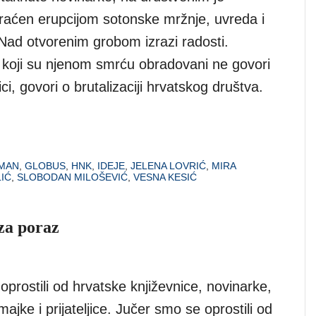
ćen erupcijom sotonske mržnje, uvreda i
 Nad otvorenim grobom izrazi radosti.
h koji su njenom smrću obradovani ne govori
ci, govori o brutalizaciji hrvatskog društva.
MAN
,
GLOBUS
,
HNK
,
IDEJE
,
JELENA LOVRIĆ
,
MIRA
IĆ
,
SLOBODAN MILOŠEVIĆ
,
VESNA KESIĆ
za poraz
prostili od hrvatske književnice, novinarke,
majke i prijateljice. Jučer smo se oprostili od