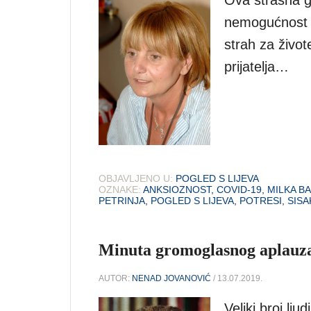
nemogućnost p
strah za živote 
prijatelja…
OBJAVLJENO U:
POGLED S LIJEVA
OZNAKE:
ANKSIOZNOST
,
COVID-19
,
MILKA B
PETRINJA
,
POGLED S LIJEVA
,
POTRESI
,
SISA
Minuta gromoglasnog aplauza
AUTOR:
NENAD JOVANOVIĆ
/ 13.07.2019.
Veliki broj lju