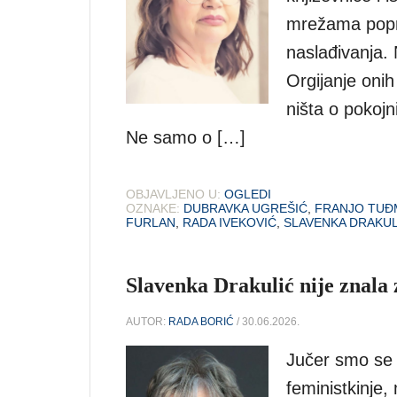
mrežama popra
naslađivanja.
Orgijanje oni
ništa o pokojni
Ne samo o […]
OBJAVLJENO U:
OGLEDI
OZNAKE:
DUBRAVKA UGREŠIĆ
,
FRANJO TUĐ
FURLAN
,
RADA IVEKOVIĆ
,
SLAVENKA DRAKUL
Slavenka Drakulić nije znala 
AUTOR:
RADA BORIĆ
/ 30.06.2026.
Jučer smo se o
feministkinje, 