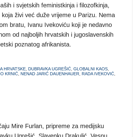
aših i svjetskih feministkinja i filozofkinja,
 koja živi već duže vrijeme u Parizu. Nema
nom bratu, Ivanu Ivekoviću koji je nedavno
om od najboljih hrvatskih i jugoslavenskih
jetski poznatog afrikanista.
A HRVATSKE
,
DUBRAVKA UGREŠIĆ
,
GLOBALNI KAOS
,
O KRNIĆ
,
NENAD JARIĆ DAUENHAUER
,
RADA IVEKOVIĆ
,
čaju Mire Furlan, pripreme za medijsku
avku Ugrešić, Slavenku Drakulić, Vesnu