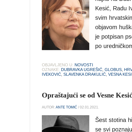
Kesić, Radu I
svim hrvatski
objavom huška
je potpisan p
po uredničkom
OBJAVLJENO U:
NOVOSTI
OZNAKE:
DUBRAVKA UGREŠIĆ
,
GLOBUS
,
HRV
IVEKOVIĆ
,
SLAVENKA DRAKULIĆ
,
VESNA KES
Opraštajući se od Vesne Kesić:
AUTOR:
ANTE TOMIĆ
/ 02.01.2021.
Šest stotina h
se svi poznaju