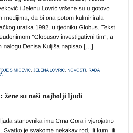
veković i Jelenu Lovrić vršene su u gotovo
m medijima, da bi ona potom kulminirala
čkog uratka 1992. u tjedniku Globus. Tekst
seudonimom “Globusov investigativni tim”, a
 nalogu Denisa Kuljiša napisao […]
OJE ŠIMIČEVIĆ
,
JELENA LOVRIĆ
,
NOVOSTI
,
RADA
IĆ
 žene su naši najbolji ljudi
iljada stanovnika ima Crna Gora i vjerojatno
. Svatko je svakome nekakav rod, ili kum, ili