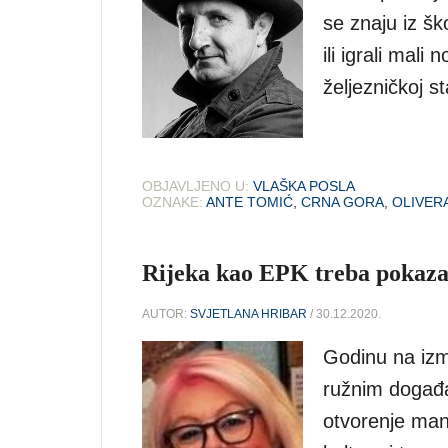
se znaju iz škol
ili igrali mali
željezničkoj st
OBJAVLJENO U:
VLAŠKA POSLA
OZNAKE:
ANTE TOMIĆ
,
CRNA GORA
,
OLIVERA
Rijeka kao EPK treba pokazati
AUTOR:
SVJETLANA HRIBAR
/ 30.12.2020.
Godinu na izm
ružnim događa
otvorenje mani