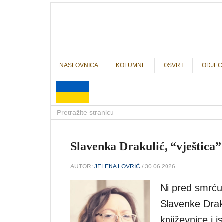
NASLOVNICA
KOLUMNE
OSVRT
ODJEC
Slavenka Drakulić, “vještica”
AUTOR:
JELENA LOVRIĆ
/ 30.06.2026.
Ni pred smrću
Slavenke Draku
književnice i 