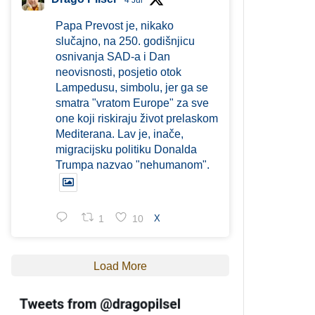
4 Jul
Papa Prevost je, nikako
slučajno, na 250. godišnjicu
osnivanja SAD-a i Dan
neovisnosti, posjetio otok
Lampedusu, simbolu, jer ga se
smatra "vratom Europe" za sve
one koji riskiraju život prelaskom
Mediterana. Lav je, inače,
migracijsku politiku Donalda
Trumpa nazvao "nehumanom".
1
10
X
Load More