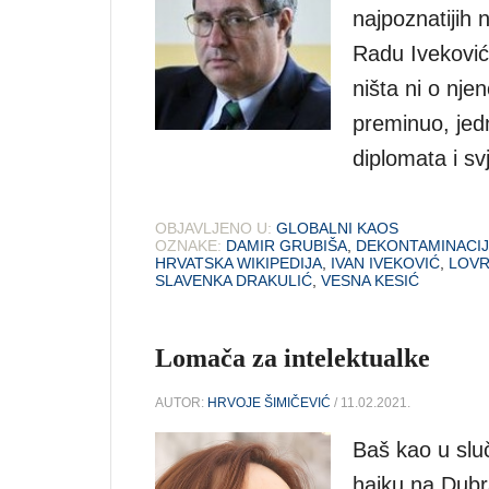
najpoznatijih n
Radu Iveković
ništa ni o nje
preminuo, jedn
diplomata i sv
OBJAVLJENO U:
GLOBALNI KAOS
OZNAKE:
DAMIR GRUBIŠA
,
DEKONTAMINACIJ
HRVATSKA WIKIPEDIJA
,
IVAN IVEKOVIĆ
,
LOVR
SLAVENKA DRAKULIĆ
,
VESNA KESIĆ
Lomača za intelektualke
AUTOR:
HRVOJE ŠIMIČEVIĆ
/ 11.02.2021.
Baš kao u slu
hajku na Dubr