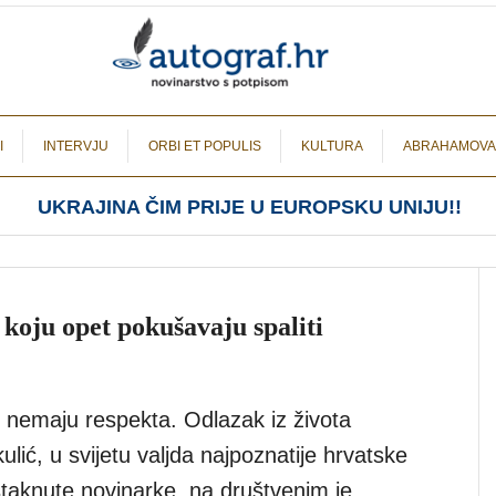
I
INTERVJU
ORBI ET POPULIS
KULTURA
ABRAHAMOVA
UKRAJINA ČIM PRIJE U EUROPSKU UNIJU!!
 koju opet pokušavaju spaliti
 nemaju respekta. Odlazak iz života
lić, u svijetu valjda najpoznatije hrvatske
istaknute novinarke, na društvenim je