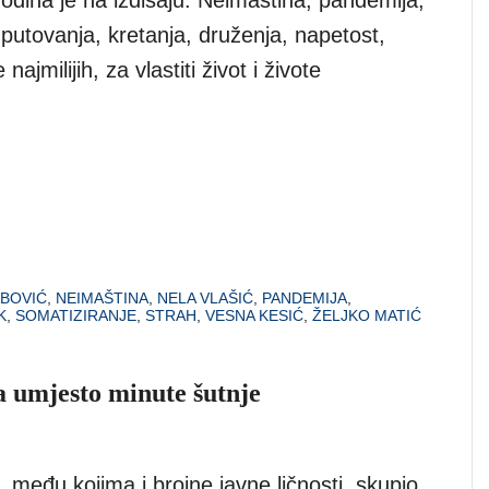
utovanja, kretanja, druženja, napetost,
najmilijih, za vlastiti život i živote
ABOVIĆ
,
NEIMAŠTINA
,
NELA VLAŠIĆ
,
PANDEMIJA
,
K
,
SOMATIZIRANJE
,
STRAH
,
VESNA KESIĆ
,
ŽELJKO MATIĆ
 umjesto minute šutnje
di, među kojima i brojne javne ličnosti, skupio