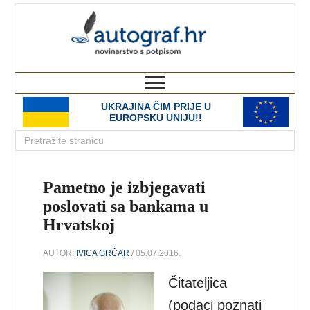
autograf.hr
novinarstvo s potpisom
UKRAJINA ČIM PRIJE U
EUROPSKU UNIJU!!
Pametno je izbjegavati
poslovati sa bankama u
Hrvatskoj
AUTOR:
IVICA GRČAR
/ 05.07.2016.
Čitateljica
(podaci poznati