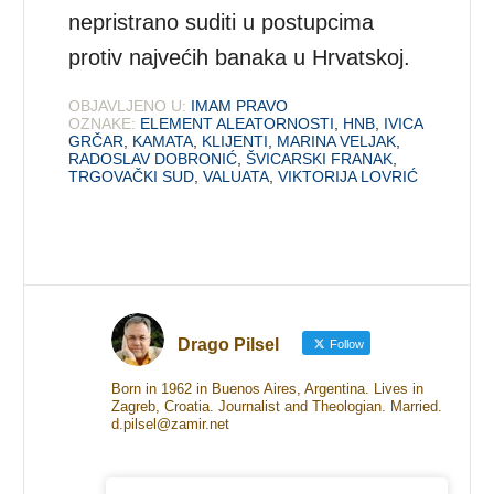
nepristrano suditi u postupcima
protiv najvećih banaka u Hrvatskoj.
OBJAVLJENO U:
IMAM PRAVO
OZNAKE:
ELEMENT ALEATORNOSTI
,
HNB
,
IVICA
GRČAR
,
KAMATA
,
KLIJENTI
,
MARINA VELJAK
,
RADOSLAV DOBRONIĆ
,
ŠVICARSKI FRANAK
,
TRGOVAČKI SUD
,
VALUATA
,
VIKTORIJA LOVRIĆ
Drago Pilsel
Follow
Born in 1962 in Buenos Aires, Argentina. Lives in
Zagreb, Croatia. Journalist and Theologian. Married.
d.pilsel@zamir.net