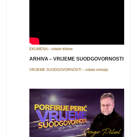
EKUMENA – ostale tribine
ARHIVA – VRIJEME SUODGOVORNOSTI
VRIJEME SUODGOVORNOSTI – ostale emisije