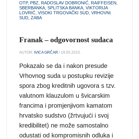
OTP
,
PBZ
,
RADOSLAV DOBRONIĆ
,
RAIFFEISEN
,
SBERBANKA
,
SPLITSKA BANKA
,
VIKTORIJA
LOVRIĆ
,
VISOKI TRGOVAČKI SUD
,
VRHOVNI
SUD
,
ZABA
Franak – odgovornost sudaca
AUTOR:
IVICA GRČAR
/ 19.05.2015.
Pokazalo se da i nakon presude
Vrhovnog suda u postupku revizije
spora zbog kreditnih ugovora s tzv.
valutnom klauzulom u švicarskim
francima i promjenjivom kamatom
hrvatsko sudstvo (žrtvujući i svoj
kredibilitet) ne može samostalno
odustati od kompromisnih odluka i