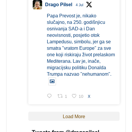
Drago Pilsel
4 Jul
Papa Prevost je, nikako
slučajno, na 250. godišnjicu
osnivanja SAD-a i Dan
neovisnosti, posjetio otok
Lampedusu, simbolu, jer ga se
smatra "vratom Europe" za sve
one koji riskiraju život prelaskom
Mediterana. Lav je, inače,
migracijsku politiku Donalda
Trumpa nazvao "nehumanom".
1
10
X
Load More