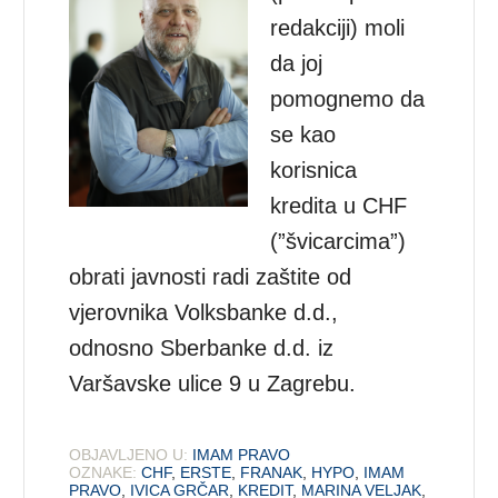
redakciji) moli
da joj
pomognemo da
se kao
korisnica
kredita u CHF
(”švicarcima”)
obrati javnosti radi zaštite od
vjerovnika Volksbanke d.d.,
odnosno Sberbanke d.d. iz
Varšavske ulice 9 u Zagrebu.
OBJAVLJENO U:
IMAM PRAVO
OZNAKE:
CHF
,
ERSTE
,
FRANAK
,
HYPO
,
IMAM
PRAVO
,
IVICA GRČAR
,
KREDIT
,
MARINA VELJAK
,