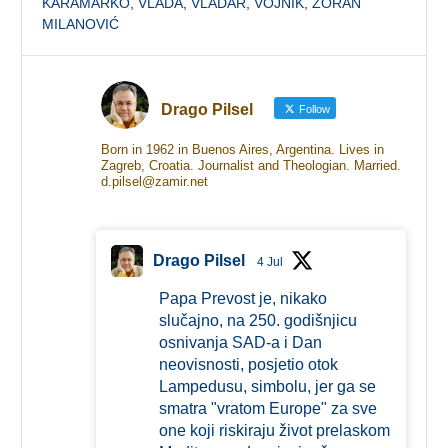
KARAMARKO
,
VLADA
,
VLADAR
,
VOJNIK
,
ZORAN
MILANOVIĆ
Drago Pilsel
Follow
Born in 1962 in Buenos Aires, Argentina. Lives in
Zagreb, Croatia. Journalist and Theologian. Married.
d.pilsel@zamir.net
Drago Pilsel
4 Jul
Papa Prevost je, nikako
slučajno, na 250. godišnjicu
osnivanja SAD-a i Dan
neovisnosti, posjetio otok
Lampedusu, simbolu, jer ga se
smatra "vratom Europe" za sve
one koji riskiraju život prelaskom