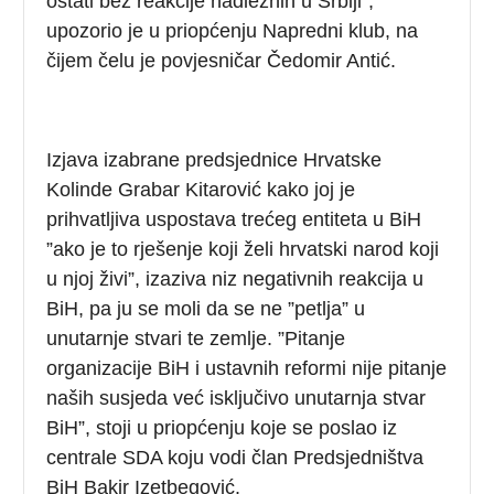
ostati bez reakcije nadležnih u Srbiji”,
upozorio je u priopćenju Napredni klub, na
čijem čelu je povjesničar Čedomir Antić.
Izjava izabrane predsjednice Hrvatske
Kolinde Grabar Kitarović kako joj je
prihvatljiva uspostava trećeg entiteta u BiH
”ako je to rješenje koji želi hrvatski narod koji
u njoj živi”, izaziva niz negativnih reakcija u
BiH, pa ju se moli da se ne ”petlja” u
unutarnje stvari te zemlje. ”Pitanje
organizacije BiH i ustavnih reformi nije pitanje
naših susjeda već isključivo unutarnja stvar
BiH”, stoji u priopćenju koje se poslao iz
centrale SDA koju vodi član Predsjedništva
BiH Bakir Izetbegović.