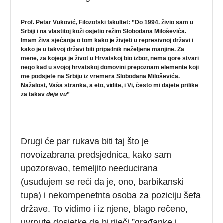
Prof. Petar Vuković, Filozofski fakultet: ”Do 1994. živio sam u
Srbiji i na vlastitoj koži osjetio režim Slobodana Miloševića.
Imam živa sjećanja o tom kako je živjeti u represivnoj državi i
kako je u takvoj državi biti pripadnik neželjene manjine. Za
mene, za kojega je život u Hrvatskoj bio izbor, nema gore stvari
nego kad u svojoj hrvatskoj domovini prepoznam elemente koji
me podsjete na Srbiju iz vremena Slobodana Miloševića.
Nažalost, Vaša stranka, a eto, vidite, i Vi, često mi dajete prilike
za takav
deja vu
”
Drugi će par rukava biti taj što je
novoizabrana predsjednica, kako sam
upozoravao, temeljito needucirana
(usuđujem se reći da je, ono, barbikanski
tupa) i nekompenetnta osoba za poziciju šefa
države. To vidimo i iz njene, blago rečeno,
uvrnute dosjetke da bi riječi ”građanke i