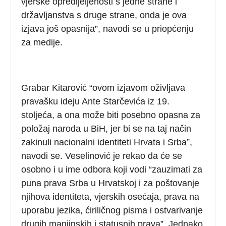
vjerske opredijeljenosti s jedne strane i
državljanstva s druge strane, onda je ova
izjava još opasnija”, navodi se u priopćenju
za medije.
Grabar Kitarović “ovom izjavom oživljava
pravašku ideju Ante Starčevića iz 19.
stoljeća, a ona može biti posebno opasna za
položaj naroda u BiH, jer bi se na taj način
zakinuli nacionalni identiteti Hrvata i Srba”,
navodi se. Veselinović je rekao da će se
osobno i u ime odbora koji vodi “zauzimati za
puna prava Srba u Hrvatskoj i za poštovanje
njihova identiteta, vjerskih osećaja, prava na
uporabu jezika, ćiriličnog pisma i ostvarivanje
drugih manjinskih i statusnih prava”. Jednako