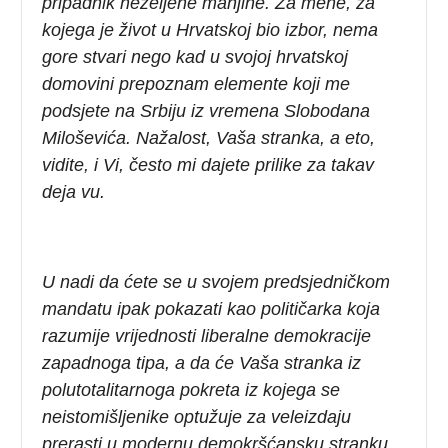
pripadnik neželjene manjine. Za mene, za
kojega je život u Hrvatskoj bio izbor, nema
gore stvari nego kad u svojoj hrvatskoj
domovini prepoznam elemente koji me
podsjete na Srbiju iz vremena Slobodana
Miloševića. Nažalost, Vaša stranka, a eto,
vidite, i Vi, često mi dajete prilike za takav
deja vu.
U nadi da ćete se u svojem predsjedničkom
mandatu ipak pokazati kao političarka koja
razumije vrijednosti liberalne demokracije
zapadnoga tipa, a da će Vaša stranka iz
polutotalitarnoga pokreta iz kojega se
neistomišljenike optužuje za veleizdaju
prerasti u modernu demokršćansku stranku