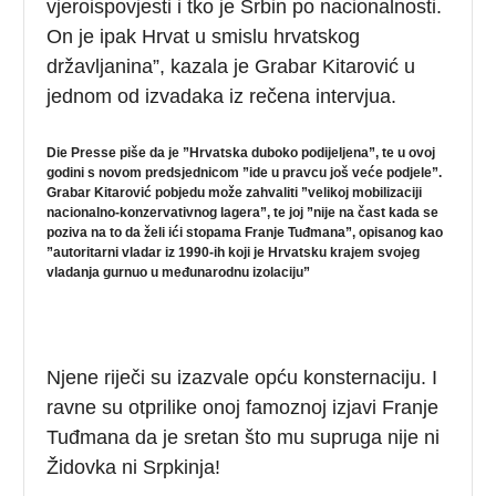
vjeroispovjesti i tko je Srbin po nacionalnosti.
On je ipak Hrvat u smislu hrvatskog
državljanina”, kazala je Grabar Kitarović u
jednom od izvadaka iz rečena intervjua.
Die Presse piše da je ”Hrvatska duboko podijeljena”, te u ovoj
godini s novom predsjednicom ”ide u pravcu još veće podjele”.
Grabar Kitarović pobjedu može zahvaliti ”velikoj mobilizaciji
nacionalno-konzervativnog lagera”, te joj ”nije na čast kada se
poziva na to da želi ići stopama Franje Tuđmana”, opisanog kao
”autoritarni vladar iz 1990-ih koji je Hrvatsku krajem svojeg
vladanja gurnuo u međunarodnu izolaciju”
Njene riječi su izazvale opću konsternaciju. I
ravne su otprilike onoj famoznoj izjavi Franje
Tuđmana da je sretan što mu supruga nije ni
Židovka ni Srpkinja!