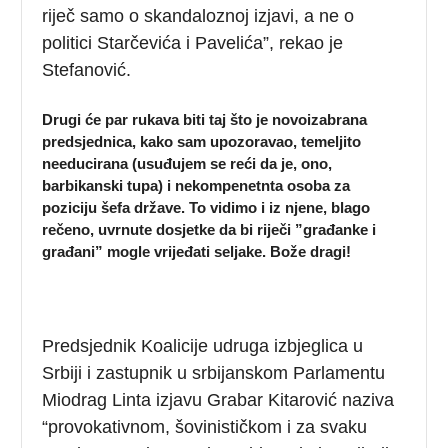
riječ samo o skandaloznoj izjavi, a ne o
politici Starčevića i Pavelića”, rekao je
Stefanović.
Drugi će par rukava biti taj što je novoizabrana
predsjednica, kako sam upozoravao, temeljito
needucirana (usuđujem se reći da je, ono,
barbikanski tupa) i nekompenetnta osoba za
poziciju šefa države. To vidimo i iz njene, blago
rečeno, uvrnute dosjetke da bi riječi ”građanke i
građani” mogle vrijeđati seljake. Bože dragi!
Predsjednik Koalicije udruga izbjeglica u
Srbiji i zastupnik u srbijanskom Parlamentu
Miodrag Linta izjavu Grabar Kitarović naziva
“provokativnom, šovinističkom i za svaku