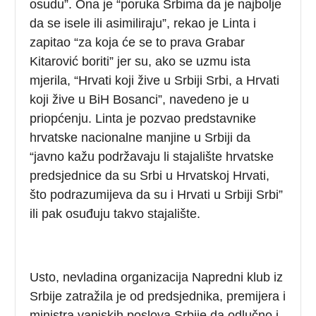
osudu”. Ona je “poruka Srbima da je najbolje
da se isele ili asimiliraju”, rekao je Linta i
zapitao “za koja će se to prava Grabar
Kitarović boriti” jer su, ako se uzmu ista
mjerila, “Hrvati koji žive u Srbiji Srbi, a Hrvati
koji žive u BiH Bosanci”, navedeno je u
priopćenju. Linta je pozvao predstavnike
hrvatske nacionalne manjine u Srbiji da
“javno kažu podržavaju li stajalište hrvatske
predsjednice da su Srbi u Hrvatskoj Hrvati,
što podrazumijeva da su i Hrvati u Srbiji Srbi”
ili pak osuđuju takvo stajalište.
Usto, nevladina organizacija Napredni klub iz
Srbije zatražila je od predsjednika, premijera i
ministra vanjskih poslova Srbije da odlučno i