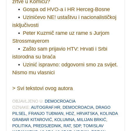
žrtve u Komiću?
•
Gospa od HVO-a i HR Herceg-Bosne
•
Uzinićevo NE! ustaštvu i nacionalističkoj
isključivosti
•
Peter Kuzmič rame uz rame s Jurjom
Strossmayerom
•
Zašto sam prijavio HTV: Hrvati i Srbi
istorodna su braća
•
Uzinić ispravno: odgovorni smo za svijet.
Nismo mu vlasnici
> Svi tekstovi ovog autora
OBJAVLJENO U:
DEMOCROACIA
OZNAKE:
AUTOGRAF.HR
,
DEMOCROACIA
,
DRAGO
PILSEL
,
FRANJO TUĐMAN
,
HDZ
,
HRVATSKA
,
KOLINDA
GRABAR KITAROVIĆ
,
KOLUMNA
,
MILIJAN BRKIĆ
,
POLITIKA
,
PREDSJEDNIK
,
RAT
,
SDP
,
TOMISLAV