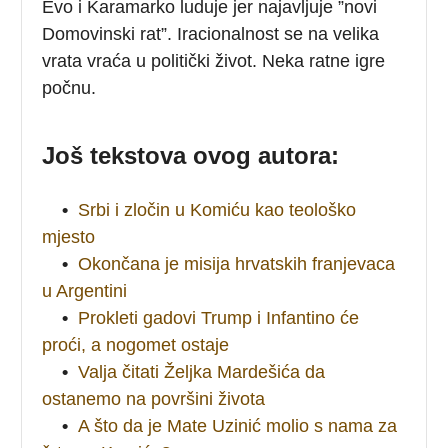
Evo i Karamarko luduje jer najavljuje ”novi
Domovinski rat”. Iracionalnost se na velika
vrata vraća u politički život. Neka ratne igre
počnu.
Još tekstova ovog autora:
•
Srbi i zločin u Komiću kao teološko
mjesto
•
Okončana je misija hrvatskih franjevaca
u Argentini
•
Prokleti gadovi Trump i Infantino će
proći, a nogomet ostaje
•
Valja čitati Željka Mardešića da
ostanemo na površini života
•
A što da je Mate Uzinić molio s nama za