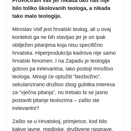
Provociram vas jer nikada oko nas nije
bilo toliko školovanih teologa, a nikada
tako malo teologije.
Miroslav Volf jest hrvatski teolog, ali u ovaj
kontekst ga ne bih stavljao jer je on ipak
obilježen pitanjima koja nisu specifično
hrvatska. Hiperprodukcija kadrova nije samo
hrvatski fenomen. I na Zapadu je teologija
gotovo pa irelevantna, iako postoji mnoštvo
teologa. Mnogi će optužiti ”bezbožno”,
sekularizirano društvo zbog gubitka interesa
za ”vječna pitanja”, no trebalo bi se jasno
postaviti pitanje teolozima – zašto ste
irelevantni?
Zašto se u Hrvatskoj, primjerice, kod bilo
kakve javne, medijske, društvene rasprave,