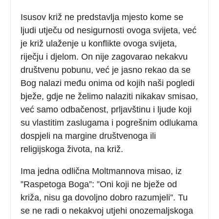
Isusov križ ne predstavlja mjesto kome se
ljudi utječu od nesigurnosti ovoga svijeta, već
je križ ulaženje u konflikte ovoga svijeta,
riječju i djelom. On nije zagovarao nekakvu
društvenu pobunu, već je jasno rekao da se
Bog nalazi među onima od kojih naši pogledi
bježe, gdje ne želimo nalaziti nikakav smisao,
već samo odbačenost, prljavštinu i ljude koji
su vlastitim zaslugama i pogrešnim odlukama
dospjeli na margine društvenoga ili
religijskoga života, na križ.
Ima jedna odlična Moltmannova misao, iz
”Raspetoga Boga”: ”Oni koji ne bježe od
križa, nisu ga dovoljno dobro razumjeli”. Tu
se ne radi o nekakvoj utjehi onozemaljskoga