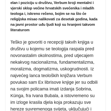
elan i poziciju u društvu, Verbum kroji mentalni i
vjerski sklop većine hrvatskih svećenika i mladih
teologa i, iskreno rečeno, bojim se na što će
religijska misao nalikovati za desetak godina, kada
na javni prostor uđu ljudi koji su hranjeni takvom
literaturom
Teško je govoriti o recepciji takvih knjiga u
društvu u kojemu se teologija raspala pred
novonastalim okolnostima, pred utjecajem
nekakvog nacionalizma, fundamentalizma,
moralizma, dogmatizma, uskogrudnosti. Iz
najvećeg lanca teoloških knjižara Verbum
povukao sam Ex librisove knjige jer su odbili
na svojim policama imati izdanja Sobrina,
Künga, fra Ivana Bubala, a istovremeno su
im izloge krasila djela koja prokazuju sve
hereze suvremenoga svijeta, uključujući i