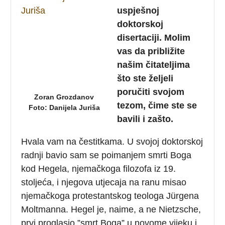
uspješnoj
doktorskoj
disertaciji. Molim
vas da približite
našim čitateljima
što ste željeli
poručiti svojom
Zoran Grozdanov
tezom, čime ste se
Foto: Danijela Juriša
bavili i zašto.
Hvala vam na čestitkama. U svojoj doktorskoj
radnji bavio sam se poimanjem smrti Boga
kod Hegela, njemačkoga filozofa iz 19.
stoljeća, i njegova utjecaja na ranu misao
njemačkoga protestantskog teologa Jürgena
Moltmanna.
Hegel je, naime, a ne Nietzsche,
prvi proglasio ”smrt Boga” u novome vijeku i