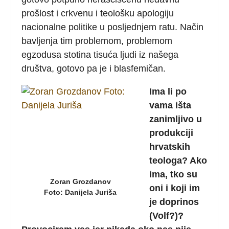
prošlost i crkvenu i teološku apologiju
nacionalne politike u posljednjem ratu. Način
bavljenja tim problemom, problemom
egzodusa stotina tisuća ljudi iz našega
društva, gotovo pa je i blasfemičan.
Ima li po
vama išta
zanimljivo u
produkciji
hrvatskih
teologa? Ako
ima, tko su
Zoran Grozdanov
oni i koji im
Foto: Danijela Juriša
je doprinos
(Volf?)?