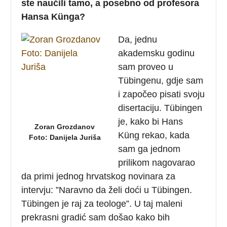
ste naučili tamo, a posebno od profesora
Hansa Künga?
Da, jednu
akademsku godinu
sam proveo u
Tübingenu, gdje sam
i započeo pisati svoju
disertaciju. Tübingen
je, kako bi Hans
Zoran Grozdanov
Küng rekao, kada
Foto: Danijela Juriša
sam ga jednom
prilikom nagovarao
da primi jednog hrvatskog novinara za
intervju: ”Naravno da želi doći u Tübingen.
Tübingen je raj za teologe”. U taj maleni
prekrasni gradić sam došao kako bih