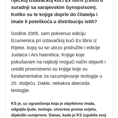
riječkoj izdavačkoj kući Ex libris (često u
suradnji sa sarajevskim Synopsisom).
Koliko su te knjige doprle do čitatelja i
imate li poteškoća u distribuciju istih?
Godine 2005. sam pokrenuo ediciju
Ecumenica pri izdavačkoj kući Ex libris iz
Rijeke, kojoj su se ubrzo pridružile i edicije
Judaica i Ars haeretica. Knjige koje
pokušavam na najbolji mogući način objaviti i
urediti prvenstveno su knjige koje su
fundamentalne za razumijevanje teologije u
20. stoljeću. Dakle, nekakva abeceda
teologije.
KS je, uz ograničenja koja je objektivno imala,
odgojila ljude, teologe, otvorene prema svijetu,
dijaloški usmjerene. Danas, kada je KS izgubila svoj