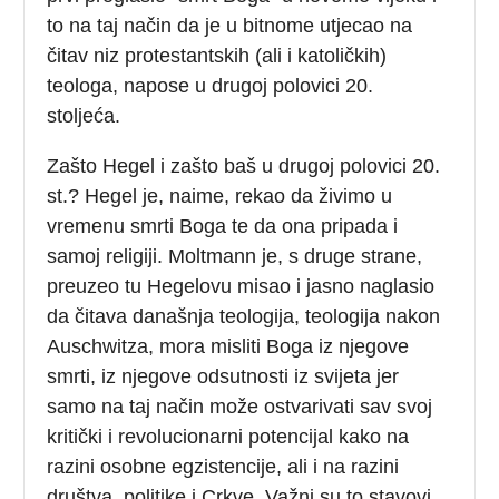
to na taj način da je u bitnome utjecao na
čitav niz protestantskih (ali i katoličkih)
teologa, napose u drugoj polovici 20.
stoljeća.
Zašto Hegel i zašto baš u drugoj polovici 20.
st.? Hegel je, naime, rekao da živimo u
vremenu smrti Boga te da ona pripada i
samoj religiji. Moltmann je, s druge strane,
preuzeo tu Hegelovu misao i jasno naglasio
da čitava današnja teologija, teologija nakon
Auschwitza, mora misliti Boga iz njegove
smrti, iz njegove odsutnosti iz svijeta jer
samo na taj način može ostvarivati sav svoj
kritički i revolucionarni potencijal kako na
razini osobne egzistencije, ali i na razini
društva, politike i Crkve. Važni su to stavovi,