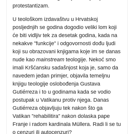
protestantizam.
U teološkom izdavaštvu u Hrvatskoj
posljednjih se godina dogodio veliki lom koji
će biti vidljiv tek za desetak godina, kada na
nekakve ”funkcije” i odgovornosti dođu ljudi
koji su obrazovani knjigama koje im se danas
nude kao
mainstream
teologije. Nekoć smo
imali Kršćansku sadašnjost koja je, samo da
navedem jedan primjer, objavila temeljnu
knjigu teologije oslobođenja Gustava
Gutiérreza i to u godinama kada se vodio
postupak u Vatikanu protiv njega. Danas
Gutiérreza objavljuju tek nakon što ga
Vatikan ”rehabilitira” nakon dolaska pape
Franje i radom kardinala Müllera. Radi li se tu
o cenzuri ili autocenzuri?