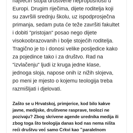
najvećih stopa društvene nepropusnosti u
Europi. Drugim riječima, dijete roditelja koji
su završili srednju školu, uz ispodprosječna
primanja, sedam puta će teže završiti fakultet
i dobiti ”pristojan” posao nego dijete
visokoobrazovanih i bolje stojećih roditelja.
Tragično je to i donosi velike posljedice kako
za pojedince tako i za društvo. Rad na
”izvlačenju” ljudi iz kruga jedne klase,
jednoga sloja, napose onih iz nižih slojeva,
po meni je mjesto o kojemu teologija treba
razmišljati i djelovati.
Zašto se u Hrvatskoj, primjerice, kod bilo kakve
javne, medijske, društvene rasprave, teolozi ne
pozivaju? Zbog skrivene agende urednika medija ili
zbog toga što teologija danas kod nas nema ništa
reći društvu već samo Crkvi kao ”paralelnom