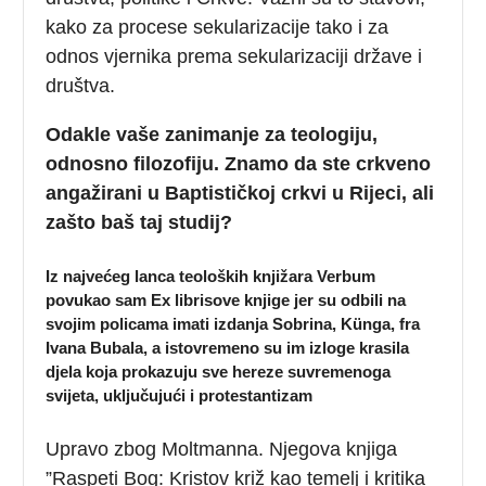
kako za procese sekularizacije tako i za
odnos vjernika prema sekularizaciji države i
društva.
Odakle vaše zanimanje za teologiju,
odnosno filozofiju. Znamo da ste crkveno
angažirani u Baptističkoj crkvi u Rijeci, ali
zašto baš taj studij?
Iz najvećeg lanca teoloških knjižara Verbum
povukao sam Ex librisove knjige jer su odbili na
svojim policama imati izdanja Sobrina, Künga, fra
Ivana Bubala, a istovremeno su im izloge krasila
djela koja prokazuju sve hereze suvremenoga
svijeta, uključujući i protestantizam
Upravo zbog Moltmanna. Njegova knjiga
”Raspeti Bog: Kristov križ kao temelj i kritika