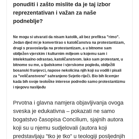
ponuditi i zašto mislite da je taj izbor
reprezentativan i važan za naše
podneblje?
Ne mogu si utvarati da nisam katolik, ali bez prefiksa ”rimo”.
Jedan djed mi je konvertirao s katoličanstva na protestantizam,
drugi s pravoslavlja na protestantizam, a u bitnome sam
obilježen vjerskim i kulturnim miljeom u kojemu sam i
intelektualno odrastao, katoličanstvom. Iako sam protestant, u
bitnome su me, u ljudskome i vjerskome pogledu, obilježili
bosanski franjevci, napose nekolicina njih koji su vodili i pisali
za ”veličanstveno” sahranjeno Svjetlo riječi. Bio bih licemjer
kada bih svoje teološke interese podredio samo protestantizmu
i njegovu naslijeđu
Prvotna i glavna namjera objavljivanja ovoga
sveska je edukativna – pokazati ne samo
bogatstvo časopisa Concilium, sjajnih autora
koji su u njemu sudjelovali (autora koji
predstavljaju ”tko je tko” u teologiji posljednjih