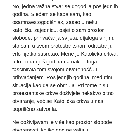
No, jedna važna stvar se dogodila posljednjih
godina. Sjećam se kada sam, kao
osamnaestogodišnjak, zašao u neku
katoličku zajednicu, osjetio sam prostor
slobode, prihvaćanja svijeta, dijaloga s njim,
što sam u svom protestantskom odrastanju
vrlo rijetko susretao. Mene je Katolička crkva,
u to doba i još godinama nakon toga,
fascinirala tom svojom otvorenošću i
prihvaćanjem. Posljednjih godina, međutim,
situacija kao da se obrnula. Pri tome nisu
protestantske crkve doživjele nekakvo bitno
otvaranje, već se Katolička crkva u nas
poprilično zatvorila.
Ne doživljavam je više kao prostor slobode i
otvorenosti, koliko god ne valjaju