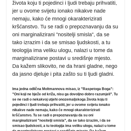
života koju ti pojedinci i ljudi trebaju prihvatiti,
jer u ovome svijetu ionako nikakve nade
nemaju, kako će mnogi okarakterizirati
kršćanstvo. Tu se radi o prepoznavanju da su
oni marginalizirani ”nositelji smisla”, da se
tako izrazim i da se smisao ljudskosti, a tu
teologija ima veliku ulogu, nalazi u tome da
marginalizirane postavi u središnje mjesto.
Da kažem slikovito, ne da hrani gladne, nego
da jasno djeluje i pita zašto su ti ljudi gladni.
Ima jedna odlična Moltmannova misao, iz ”Raspetoga Boga”:
”Oni koji ne bježe od križa, nisu ga dovoljno dobro razumjeli”. Tu
se ne radi o nekakvoj utjehi onozemaljskoga života koju ti
pojedinci i ljudi trebaju prihvatiti, jer u ovome svijetu ionako
nikakve nade nemaju, kako će mnogi okarakterizirati
kršćanstvo. Tu se radi o prepoznavanju da su oni
marginalizirani ”nositelji smisla”, da se tako izrazim, i da se
smisao ljudskosti, a tu teologija ima veliku ulogu, nalazi u tome
da marginalizirane postavi u središnje mjesto. Da kažem