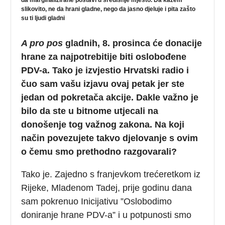
slikovito, ne da hrani gladne, nego da jasno djeluje i pita zašto
su ti ljudi gladni
A pro pos
gladnih, 8. prosinca će donacije
hrane za najpotrebitije biti oslobođene
PDV-a. Tako je izvjestio Hrvatski radio i
čuo sam vašu izjavu ovaj petak jer ste
jedan od pokretača akcije. Dakle važno je
bilo da ste u bitnome utjecali na
donošenje tog važnog zakona. Na koji
način povezujete takvo djelovanje s ovim
o čemu smo prethodno razgovarali?
Tako je. Zajedno s franjevkom trećeretkom iz
Rijeke, Mladenom Tadej, prije godinu dana
sam pokrenuo Inicijativu ”Oslobodimo
doniranje hrane PDV-a” i u potpunosti smo