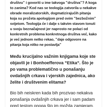
društvu” i govoriti u ime takvoga ”društva”? A koga
to zanima? Kod nas se teologija zatvorila u nekakve
obrade moralizatorskih, dogmatizirajućih pitanja
koja su prožeta apologijom pred ovim ”bezbožnim”
svijetom. Teologija će i dalje s takvim stavom tonuti
u svoju beznačajnost jer naprosto ne polazi od
konkretnih problema konkretnoga društva već, kako
je već jednom netko rekao, ”daje odgovore na
pitanja koja nitko ne postavlja”
Među krucijalno važnim knjigama koje ste
objavili je i Bonhoefferova ”Etika”. Što je
po vama problematično u ponašanju
ovdašnjih crkava i vjerskih zajednica, ako
želite i društvenim elitama?
Bio bih neiskren kada bih prozivao nekakva
ponašanja ovdašnjih crkava jer i sam padam
pred testom onoga što im možda zamjeram.