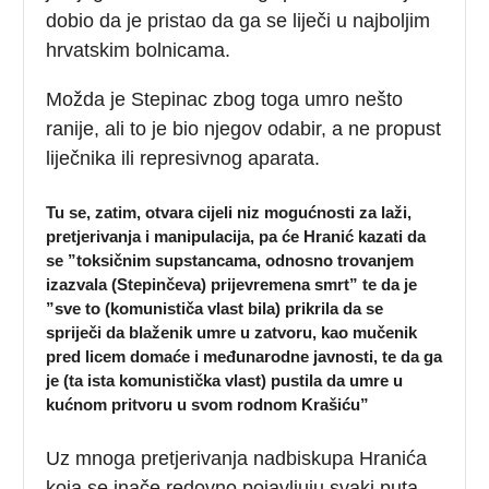
dobio da je pristao da ga se liječi u najboljim
hrvatskim bolnicama.
Možda je Stepinac zbog toga umro nešto
ranije, ali to je bio njegov odabir, a ne propust
liječnika ili represivnog aparata.
Tu se, zatim, otvara cijeli niz mogućnosti za laži,
pretjerivanja i manipulacija, pa će Hranić kazati da
se ”toksičnim supstancama, odnosno trovanjem
izazvala (Stepinčeva) prijevremena smrt” te da je
”sve to (komunističa vlast bila) prikrila da se
spriječi da blaženik umre u zatvoru, kao mučenik
pred licem domaće i međunarodne javnosti, te da ga
je (ta ista komunistička vlast) pustila da umre u
kućnom pritvoru u svom rodnom Krašiću”
Uz mnoga pretjerivanja nadbiskupa Hranića
koja se inače redovno pojavljuju svaki puta