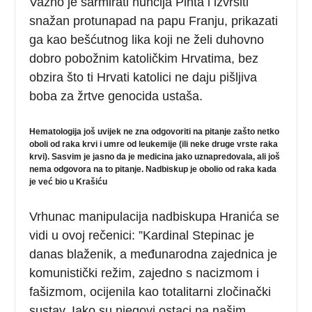
Važno je šarmirati nuncija Pinta i izvršiti
snažan protunapad na papu Franju, prikazati
ga kao bešćutnog lika koji ne želi duhovno
dobro pobožnim katoličkim Hrvatima, bez
obzira što ti Hrvati katolici ne daju pišljiva
boba za žrtve genocida ustaša.
Hematologija još uvijek ne zna odgovoriti na pitanje zašto netko
oboli od raka krvi i umre od leukemije (ili neke druge vrste raka
krvi). Sasvim je jasno da je medicina jako uznapredovala, ali još
nema odgovora na to pitanje. Nadbiskup je obolio od raka kada
je već bio u Krašiću
Vrhunac manipulacija nadbiskupa Hranića se
vidi u ovoj rečenici: ”Kardinal Stepinac je
danas blaženik, a međunarodna zajednica je
komunistički režim, zajedno s nacizmom i
fašizmom, ocijenila kao totalitarni zločinački
sustav. Iako su njegovi ostaci na našim