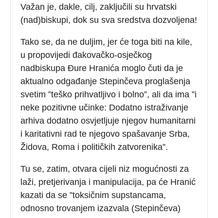
Važan je, dakle, cilj, zaključili su hrvatski
(nad)biskupi, dok su sva sredstva dozvoljena!
Tako se, da ne duljim, jer će toga biti na kile,
u propovijedi đakovačko-osječkog
nadbiskupa Đure Hranića moglo čuti da je
aktualno odgađanje Stepinčeva proglašenja
svetim ”teško prihvatljivo i bolno”, ali da ima ”i
neke pozitivne učinke: Dodatno istraživanje
arhiva dodatno osvjetljuje njegov humanitarni
i karitativni rad te njegovo spašavanje Srba,
Židova, Roma i političkih zatvorenika”.
Tu se, zatim, otvara cijeli niz mogućnosti za
laži, pretjerivanja i manipulacija, pa će Hranić
kazati da se ”toksičnim supstancama,
odnosno trovanjem izazvala (Stepinčeva)