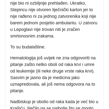
nije bio ni ozbiljnije prehlađen. Ukratko,
Stepincu nije otvoren liječnički karton jer to
nije rađeno ni za jednog zatvorenika koji nije
barem jednom posjetio ambulantu. U zatvoru
u Lepoglavi nije trovan niti je zračen
smrtonosnim zrakama.
To su budalaštine.
Hematologija još uvijek ne zna odgovoriti na
pitanje zašto netko oboli od raka krvi i umre
od leukemije (ili neke druge vrste raka krvi).
Sasvim je jasno da je medicina jako
uznapredovala, ali još nema odgovora na to
pitanje.
Nadbiskup je obolio od raka kada je već bio u
Krašiću, liječilo ga se najbolje što se moglo,