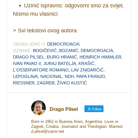
•
Uzinić ispravno: odgovorni smo za svijet.
Nismo mu vlasnici
> Svi tekstovi ovog autora
OBJAVLJENO U:
DEMOCROACIA
OZNAKE:
BOGIČEVIĆ
,
BOZANIĆ
,
DEMOCROACIA
,
DRAGO PILSEL
,
ĐURO HRANIĆ
,
HEINRICH HIMMLER
,
IVAN PAVAO II
,
JURAJ BATELJA
,
KRAŠIĆ
,
L'OSSERVATORE ROMANO
,
LAV ZNIDARČIĆ
,
LEPOGLAVA
,
NACIONAL
,
NDH
,
PAPA FRANJO
,
RIESSNER
,
ZAGREB
,
ŽIVKO KUSTIĆ
Drago Pilsel
Follow
Born in 1962 in Buenos Aires, Argentina. Lives in
Zagreb, Croatia. Journalist and Theologian. Married.
d.pilsel@zamir.net