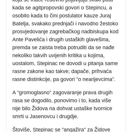
kada se agitpropovski govori o Stepincu, a
osobito kada to čini postulator kauze Juraj
Batelja, svakako prednjači i navodno žestoko
prosvjedovanje zagrebačkog nadbiskupa kod
Ante Pavelića i drugih ustaških glavešina,
premda se zaista treba potruditi da se nađe
nekoliko takvih uvijenih kritika u kojima,
uostalom, Stepinac ne dovodi u pitanja same
rasne zakone kao takve; dapače, prihvaća
rasne distinkcije, pa govori ”o nearijevcima”.
A ”gromoglasno” zagovaranje prava drugih
rasa se dogodilo, ponovimo i to, kada više
nije bilo Židova na dohvat ustaške tvornice
smrti u Jasenovcu i drugdje.
Štoviše, Stepinac se ”angažira” za Židove