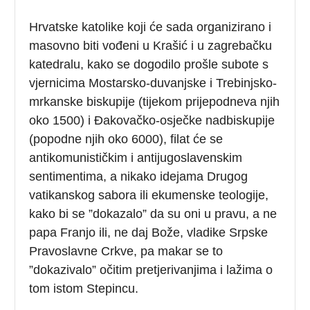
Hrvatske katolike koji će sada organizirano i
masovno biti vođeni u Krašić i u zagrebačku
katedralu, kako se dogodilo prošle subote s
vjernicima Mostarsko-duvanjske i Trebinjsko-
mrkanske biskupije (tijekom prijepodneva njih
oko 1500) i Đakovačko-osječke nadbiskupije
(popodne njih oko 6000), filat će se
antikomunističkim i antijugoslavenskim
sentimentima, a nikako idejama Drugog
vatikanskog sabora ili ekumenske teologije,
kako bi se ”dokazalo” da su oni u pravu, a ne
papa Franjo ili, ne daj Bože, vladike Srpske
Pravoslavne Crkve, pa makar se to
”dokazivalo” očitim pretjerivanjima i lažima o
tom istom Stepincu.