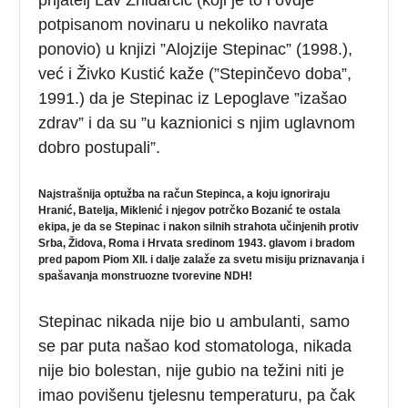
potpisanom novinaru u nekoliko navrata
ponovio) u knjizi ”Alojzije Stepinac” (1998.),
već i Živko Kustić kaže (”Stepinčevo doba”,
1991.) da je Stepinac iz Lepoglave ”izašao
zdrav” i da su ”u kaznionici s njim uglavnom
dobro postupali”.
Najstrašnija optužba na račun Stepinca, a koju ignoriraju
Hranić, Batelja, Miklenić i njegov potrčko Bozanić te ostala
ekipa, je da se Stepinac i nakon silnih strahota učinjenih protiv
Srba, Židova, Roma i Hrvata sredinom 1943. glavom i bradom
pred papom Piom XII. i dalje zalaže za svetu misiju priznavanja i
spašavanja monstruozne tvorevine NDH!
Stepinac nikada nije bio u ambulanti, samo
se par puta našao kod stomatologa, nikada
nije bio bolestan, nije gubio na težini niti je
imao povišenu tjelesnu temperaturu, pa čak