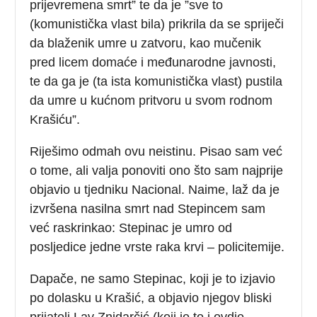
prijevremena smrt” te da je ”sve to
(komunistička vlast bila) prikrila da se spriječi
da blaženik umre u zatvoru, kao mučenik
pred licem domaće i međunarodne javnosti,
te da ga je (ta ista komunistička vlast) pustila
da umre u kućnom pritvoru u svom rodnom
Krašiću”.
Riješimo odmah ovu neistinu. Pisao sam već
o tome, ali valja ponoviti ono što sam najprije
objavio u tjedniku Nacional. Naime, laž da je
izvršena nasilna smrt nad Stepincem sam
već raskrinkao: Stepinac je umro od
posljedice jedne vrste raka krvi – policitemije.
Dapače, ne samo Stepinac, koji je to izjavio
po dolasku u Krašić, a objavio njegov bliski
prijatelj Lav Znidarčić (koji je to i ovdje