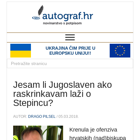
autograf.hr
novinarstvo s potpisom
UKRAJINA ČIM PRIJE U
EUROPSKU UNIJU!!
Jesam li Jugoslaven ako
raskrinkavam laži o
Stepincu?
AUTOR:
DRAGO PILSEL
/ 05.03.2018.
Krenula je ofenziva
hrvatskih (nad)biskupa