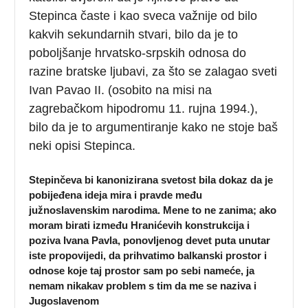
Stepinca časte i kao sveca važnije od bilo
kakvih sekundarnih stvari, bilo da je to
poboljšanje hrvatsko-srpskih odnosa do
razine bratske ljubavi, za što se zalagao sveti
Ivan Pavao II. (osobito na misi na
zagrebačkom hipodromu 11. rujna 1994.),
bilo da je to argumentiranje kako ne stoje baš
neki opisi Stepinca.
Stepinčeva bi kanonizirana svetost bila dokaz da je
pobijeđena ideja mira i pravde među
južnoslavenskim narodima. Mene to ne zanima; ako
moram birati između Hranićevih konstrukcija i
poziva Ivana Pavla, ponovljenog devet puta unutar
iste propovijedi, da prihvatimo balkanski prostor i
odnose koje taj prostor sam po sebi nameće, ja
nemam nikakav problem s tim da me se naziva i
Jugoslavenom