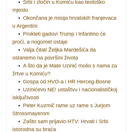
•
Srbi i zločin u Komiću kao teološko
mjesto
•
Okončana je misija hrvatskih franjevaca
u Argentini
•
Prokleti gadovi Trump i Infantino će
proći, a nogomet ostaje
•
Valja čitati Željka Mardešića da
ostanemo na površini života
•
A što da je Mate Uzinić molio s nama za
žrtve u Komiću?
•
Gospa od HVO-a i HR Herceg-Bosne
•
Uzinićevo NE! ustaštvu i nacionalističkoj
isključivosti
•
Peter Kuzmič rame uz rame s Jurjom
Strossmayerom
•
Zašto sam prijavio HTV: Hrvati i Srbi
istorodna su braća