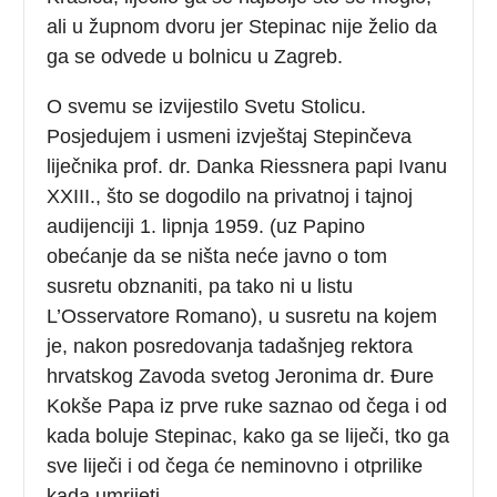
ali u župnom dvoru jer Stepinac nije želio da
ga se odvede u bolnicu u Zagreb.
O svemu se izvijestilo Svetu Stolicu.
Posjedujem i usmeni izvještaj Stepinčeva
liječnika prof. dr. Danka Riessnera papi Ivanu
XXIII., što se dogodilo na privatnoj i tajnoj
audijenciji 1. lipnja 1959. (uz Papino
obećanje da se ništa neće javno o tom
susretu obznaniti, pa tako ni u listu
L’Osservatore Romano), u susretu na kojem
je, nakon posredovanja tadašnjeg rektora
hrvatskog Zavoda svetog Jeronima dr. Đure
Kokše Papa iz prve ruke saznao od čega i od
kada boluje Stepinac, kako ga se liječi, tko ga
sve liječi i od čega će neminovno i otprilike
kada umrijeti.