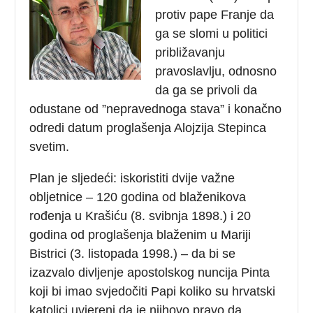
protiv pape Franje da
ga se slomi u politici
približavanju
pravoslavlju, odnosno
da ga se privoli da
odustane od ”nepravednoga stava” i konačno
odredi datum proglašenja Alojzija Stepinca
svetim.
Plan je sljedeći: iskoristiti dvije važne
obljetnice – 120 godina od blaženikova
rođenja u Krašiću (8. svibnja 1898.) i 20
godina od proglašenja blaženim u Mariji
Bistrici (3. listopada 1998.) – da bi se
izazvalo divljenje apostolskog nuncija Pinta
koji bi imao svjedočiti Papi koliko su hrvatski
katolici uvjereni da je njihovo pravo da