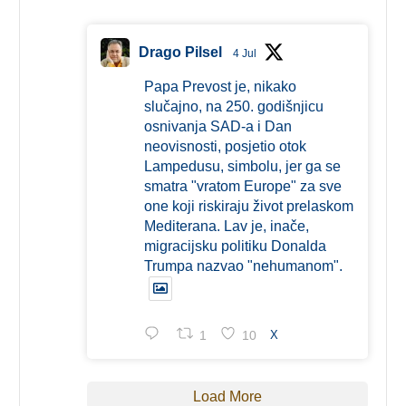
Drago Pilsel
4 Jul
Papa Prevost je, nikako
slučajno, na 250. godišnjicu
osnivanja SAD-a i Dan
neovisnosti, posjetio otok
Lampedusu, simbolu, jer ga se
smatra "vratom Europe" za sve
one koji riskiraju život prelaskom
Mediterana. Lav je, inače,
migracijsku politiku Donalda
Trumpa nazvao "nehumanom".
1
10
X
Load More