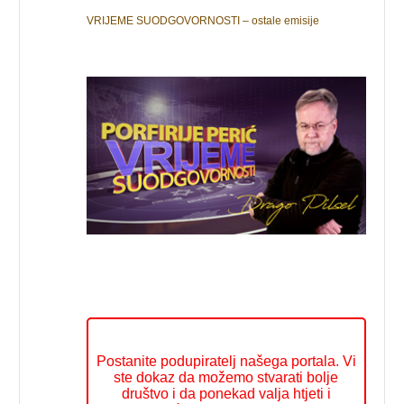
VRIJEME SUODGOVORNOSTI – ostale emisije
Postanite podupiratelj našega portala. Vi
ste dokaz da možemo stvarati bolje
društvo i da ponekad valja htjeti i