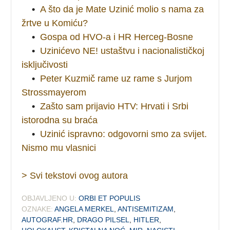
•
A što da je Mate Uzinić molio s nama za
žrtve u Komiću?
•
Gospa od HVO-a i HR Herceg-Bosne
•
Uzinićevo NE! ustaštvu i nacionalističkoj
isključivosti
•
Peter Kuzmič rame uz rame s Jurjom
Strossmayerom
•
Zašto sam prijavio HTV: Hrvati i Srbi
istorodna su braća
•
Uzinić ispravno: odgovorni smo za svijet.
Nismo mu vlasnici
> Svi tekstovi ovog autora
OBJAVLJENO U:
ORBI ET POPULIS
OZNAKE:
ANGELA MERKEL
,
ANTISEMITIZAM
,
AUTOGRAF.HR
,
DRAGO PILSEL
,
HITLER
,