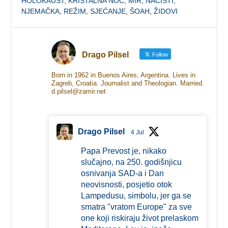
HOLOKAUST
,
KRISTALNA NOĆ
,
MIR
,
NACISTI
,
NJEMAČKA
,
REŽIM
,
SJEĆANJE
,
ŠOAH
,
ŽIDOVI
Drago Pilsel
Follow
Born in 1962 in Buenos Aires, Argentina. Lives in
Zagreb, Croatia. Journalist and Theologian. Married.
d.pilsel@zamir.net
Drago Pilsel
4 Jul
Papa Prevost je, nikako
slučajno, na 250. godišnjicu
osnivanja SAD-a i Dan
neovisnosti, posjetio otok
Lampedusu, simbolu, jer ga se
smatra "vratom Europe" za sve
one koji riskiraju život prelaskom