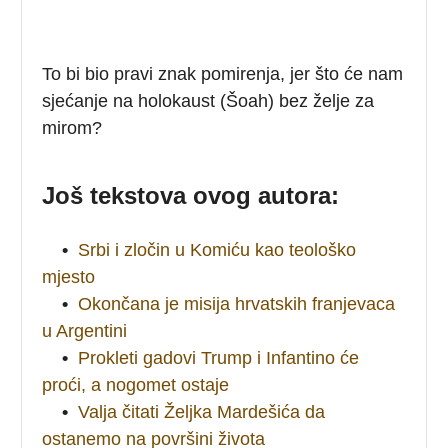
To bi bio pravi znak pomirenja, jer što će nam
sjećanje na holokaust (Šoah) bez želje za
mirom?
Još tekstova ovog autora:
•
Srbi i zločin u Komiću kao teološko
mjesto
•
Okončana je misija hrvatskih franjevaca
u Argentini
•
Prokleti gadovi Trump i Infantino će
proći, a nogomet ostaje
•
Valja čitati Željka Mardešića da
ostanemo na površini života