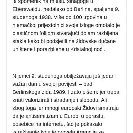
je spomenik na mjestu sinagoge u
Eberswaldu, nedaleko od Berlina, spaljene 9.
studenoga 1938. Više od 100 trgovina u
njemačkoj prijestolnici svoje izloge omotalo je
plastičnom folijom stvarajući dojam razbijena
stakla kako bi podsjetili na židovske dućane
uništene i porazbijene u Kristalnoj noći.
Nijemci 9. studenoga obilježavaju još jedan
važan dan u svojoj povijesti – pad
Berlinskoga zida 1989. I zato pišem: jer treba
znati valorizirati i stradanje i slobodu. Ali i
zbog toga jer mnogi europski Židovi smatraju
da je antisemitizam u Europi u porastu,
posebice na internetu, što je pokazalo
istraživanje koje je provela Agencija za