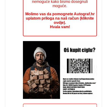
nemoguće kako bismo dosegnuli
moguće.
Molimo vas da pomognete Autograf.hr
uplatom priloga na naš račun (kliknite
ovdje).
Hvala vam!