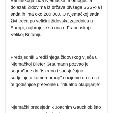
Berlinskoga zida Njemačka je omogućila
dolazak Židovima iz država bivšega SSSR-a i
sada ih ima oko 200 000. U Njemačkoj sada
živi treća po veličini židovska zajednica u
Europi, najbrojnije su ona u Francuskoj i
Velikoj Britaniji.
Predsjednik Središnjega židovskog vijeća u
Njemačkoj Dieter Graumann pozvao je
sugrađane da ”iskreno i suosjećajno
sudjeluju u komemoraciji” i ocijenio da su se
te godišnjice pretvorile u ”ritualno okupljanje”.
Njemački predsjednik Joachim Gauck obišao