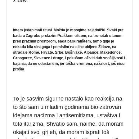
Židov.
Imam jedan mali ritual. Možda je mnogima zajednički. Svaki put
kada u Zagrebu prolazim Praškom ulicom, na trenutak stanem
pred praznim prostorom, sada parkiralištem, tamo gdje je
nekada bila sinagoga i pomislim na silne ubijene Židove, na
stradale Rome, Hrvate, Srbe, Bošnjake, Albance, Makedonce,
Crnogorce, Slovence i druge, i pokušam oživiti duh snošljivosti i
kajanja, da ne odustanem, jer teška vremena, nažalost, još nisu
prošla
To je sasvim sigurno nastalo kao reakcija na
to što sam u mladim godinama bio zatrovan
idejama nacizma i antisemitizma, ustaštva i
totalitarizma. Shvatio sam, naime, da moram
okajati svoj grijeh, da moram isprati loš