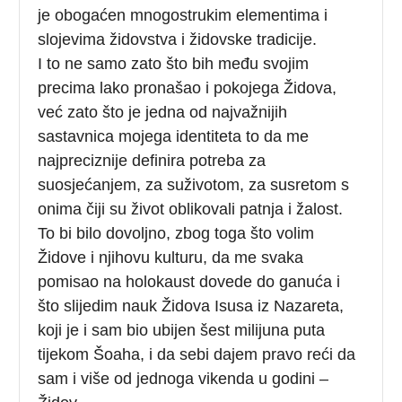
je obogaćen mnogostrukim elementima i
slojevima židovstva i židovske tradicije.
I to ne samo zato što bih među svojim
precima lako pronašao i pokojega Židova,
već zato što je jedna od najvažnijih
sastavnica mojega identiteta to da me
najpreciznije definira potreba za
suosjećanjem, za suživotom, za susretom s
onima čiji su život oblikovali patnja i žalost.
To bi bilo dovoljno, zbog toga što volim
Židove i njihovu kulturu, da me svaka
pomisao na holokaust dovede do ganuća i
što slijedim nauk Židova Isusa iz Nazareta,
koji je i sam bio ubijen šest milijuna puta
tijekom Šoaha, i da sebi dajem pravo reći da
sam i više od jednoga vikenda u godini –