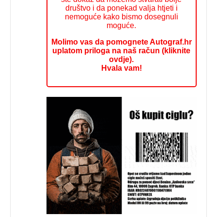
društvo i da ponekad valja htjeti i
nemoguće kako bismo dosegnuli
moguće.
Molimo vas da pomognete Autograf.hr
uplatom priloga na naš račun (kliknite
ovdje).
Hvala vam!