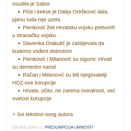
osudila je Sabor
•
Piće i kekse je Dalija Orešković dala,
pjenu luda nije uzela
•
Plenković želi Hrvatsku vojsku pretvoriti
u stranačku vojsku
•
Slavenka Drakulić je zahtijevala da
budemo vođeni dobrotom
•
Plenković i Milanović su sigurni: Hrvati
su dementni narod
•
Račan i Milanović su bili njegovatelji
HDZ-ove korupcije
•
Hrvate, očito, ne zanima moralnost, već
svetost korupcije
> Svi tekstovi ovog autora
OBJAVLJENO U:
PRESUMPCIJA UMNOSTI