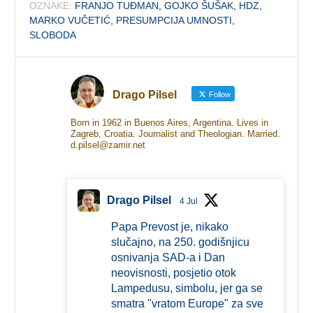
OZNAKE:
FRANJO TUĐMAN
,
GOJKO ŠUŠAK
,
HDZ
,
MARKO VUČETIĆ
,
PRESUMPCIJA UMNOSTI
,
SLOBODA
Drago Pilsel
Follow
Born in 1962 in Buenos Aires, Argentina. Lives in
Zagreb, Croatia. Journalist and Theologian. Married.
d.pilsel@zamir.net
Drago Pilsel
4 Jul
Papa Prevost je, nikako
slučajno, na 250. godišnjicu
osnivanja SAD-a i Dan
neovisnosti, posjetio otok
Lampedusu, simbolu, jer ga se
smatra "vratom Europe" za sve