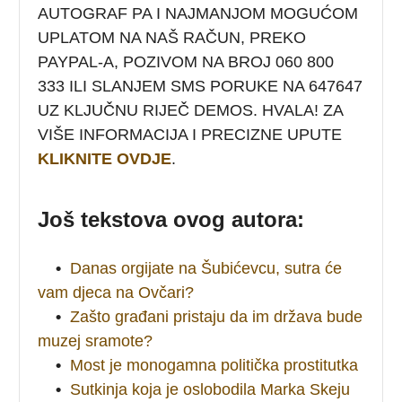
AUTOGRAF PA I NAJMANJOM MOGUĆOM
UPLATOM NA NAŠ RAČUN, PREKO
PAYPAL-A, POZIVOM NA BROJ 060 800
333 ILI SLANJEM SMS PORUKE NA 647647
UZ KLJUČNU RIJEČ DEMOS. HVALA! ZA
VIŠE INFORMACIJA I PRECIZNE UPUTE
KLIKNITE OVDJE
.
Još tekstova ovog autora:
•
Danas orgijate na Šubićevcu, sutra će
vam djeca na Ovčari?
•
Zašto građani pristaju da im država bude
muzej sramote?
•
Most je monogamna politička prostitutka
•
Sutkinja koja je oslobodila Marka Skeju