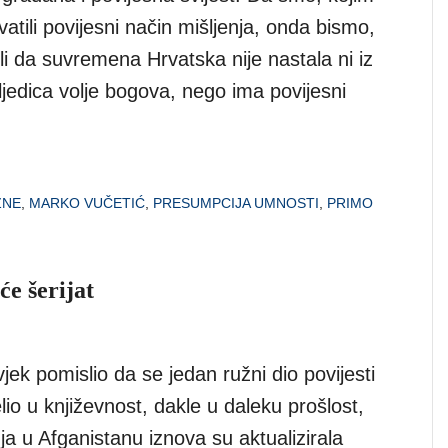
vatili povijesni način mišljenja, onda bismo,
ili da suvremena Hrvatska nije nastala ni iz
ljedica volje bogova, nego ima povijesni
ZNE
,
MARKO VUČETIĆ
,
PRESUMPCIJA UMNOSTI
,
PRIMO
e šerijat
jek pomislio da se jedan ružni dio povijesti
lio u književnost, dakle u daleku prošlost,
a u Afganistanu iznova su aktualizirala