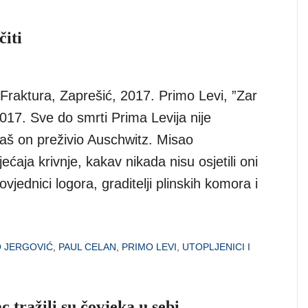
čiti
, Fraktura, Zaprešić, 2017. Primo Levi, ”Zar
2017. Sve do smrti Prima Levija nije
aš on preživio Auschwitz. Misao
jećaja krivnje, kakav nikada nisu osjetili oni
vjednici logora, graditelji plinskih komora i
O JERGOVIĆ
,
PAUL CELAN
,
PRIMO LEVI
,
UTOPLJENICI I
 tražili su čovjeka u sebi