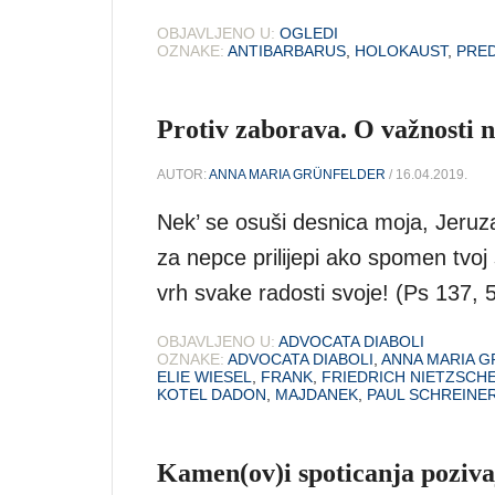
OBJAVLJENO U:
OGLEDI
OZNAKE:
ANTIBARBARUS
,
HOLOKAUST
,
PRED
Protiv zaborava. O važnosti 
AUTOR:
ANNA MARIA GRÜNFELDER
/ 16.04.2019.
Nek’ se osuši desnica moja, Jeruz
za nepce prilijepi ako spomen tvo
vrh svake radosti svoje! (Ps 137, 
OBJAVLJENO U:
ADVOCATA DIABOLI
OZNAKE:
ADVOCATA DIABOLI
,
ANNA MARIA 
ELIE WIESEL
,
FRANK
,
FRIEDRICH NIETZSCH
KOTEL DADON
,
MAJDANEK
,
PAUL SCHREINE
Kamen(ov)i spoticanja poziv