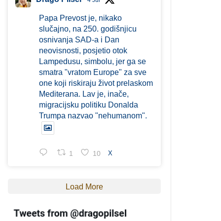
4 Jul
Papa Prevost je, nikako
slučajno, na 250. godišnjicu
osnivanja SAD-a i Dan
neovisnosti, posjetio otok
Lampedusu, simbolu, jer ga se
smatra "vratom Europe" za sve
one koji riskiraju život prelaskom
Mediterana. Lav je, inače,
migracijsku politiku Donalda
Trumpa nazvao "nehumanom".
1
10
X
Load More