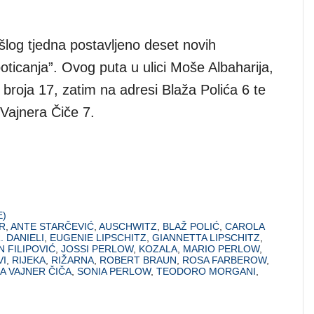
ošlog tjedna postavljeno deset novih
ticanja”. Ovog puta u ulici Moše Albaharija,
broja 17, zatim na adresi Blaža Polića 6 te
e Vajnera Čiče 7.
E)
R
,
ANTE STARČEVIĆ
,
AUSCHWITZ
,
BLAŽ POLIĆ
,
CAROLA
. DANIELI
,
EUGENIE LIPSCHITZ
,
GIANNETTA LIPSCHITZ
,
N FILIPOVIĆ
,
JOSSI PERLOW
,
KOZALA
,
MARIO PERLOW
,
VI
,
RIJEKA
,
RIŽARNA
,
ROBERT BRAUN
,
ROSA FARBEROW
,
ŠA VAJNER ČIČA
,
SONIA PERLOW
,
TEODORO MORGANI
,