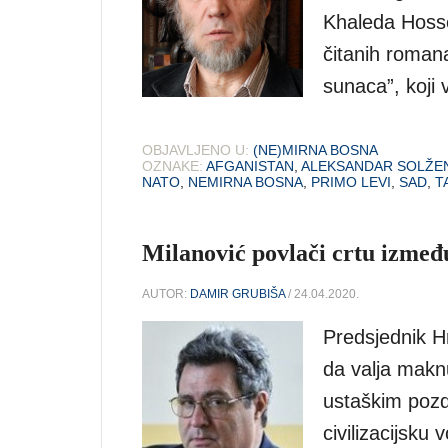
Khaleda Hosse
čitanih romana
sunaca”, koji
OBJAVLJENO U:
(NE)MIRNA BOSNA
OZNAKE:
AFGANISTAN
,
ALEKSANDAR SOLŽEN
NATO
,
NEMIRNA BOSNA
,
PRIMO LEVI
,
SAD
,
T
Milanović povlači crtu između
AUTOR:
DAMIR GRUBIŠA
/ 24.04.2020.
Predsjednik H
da valja maknu
ustaškim pozd
civilizacijsku 