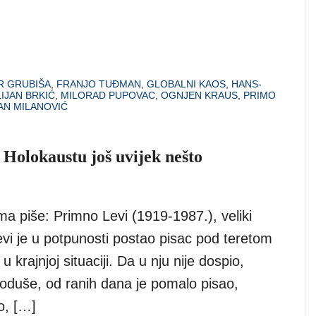
R GRUBIŠA
,
FRANJO TUĐMAN
,
GLOBALNI KAOS
,
HANS-
LIJAN BRKIĆ
,
MILORAD PUPOVAC
,
OGNJEN KRAUS
,
PRIMO
AN MILANOVIĆ
o Holokaustu još uvijek nešto
ma piše: Primno Levi (1919-1987.), veliki
Levi je u potpunosti postao pisac pod teretom
 krajnjoj situaciji. Da u nju nije dospio,
Doduše, od ranih dana je pomalo pisao,
o, […]