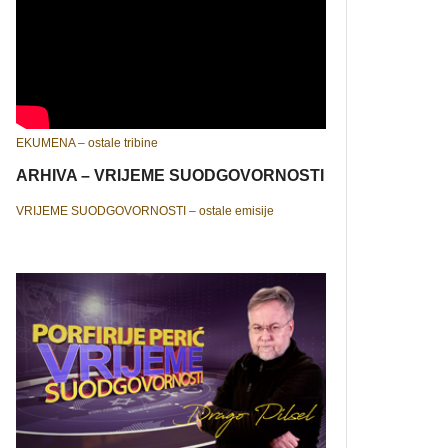
EKUMENA – ostale tribine
ARHIVA – VRIJEME SUODGOVORNOSTI
VRIJEME SUODGOVORNOSTI – ostale emisije