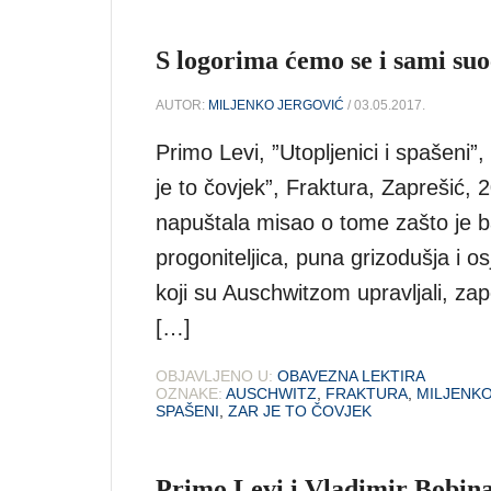
S logorima ćemo se i sami suo
AUTOR:
MILJENKO JERGOVIĆ
/ 03.05.2017.
Primo Levi, ”Utopljenici i spašeni”
je to čovjek”, Fraktura, Zaprešić, 
napuštala misao o tome zašto je b
progoniteljica, puna grizodušja i os
koji su Auschwitzom upravljali, zapo
[…]
OBJAVLJENO U:
OBAVEZNA LEKTIRA
OZNAKE:
AUSCHWITZ
,
FRAKTURA
,
MILJENK
SPAŠENI
,
ZAR JE TO ČOVJEK
Primo Levi i Vladimir Bobinac