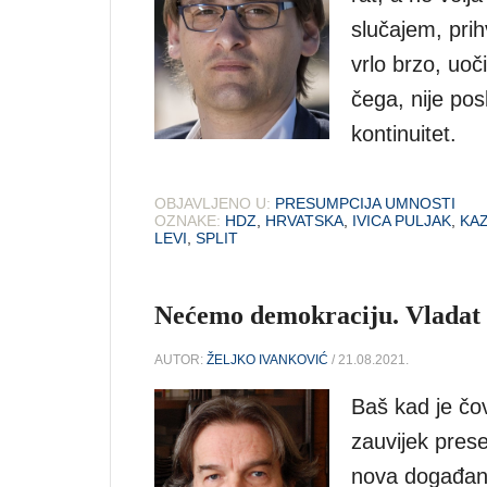
slučajem, prih
vrlo brzo, uoč
čega, nije pos
kontinuitet.
OBJAVLJENO U:
PRESUMPCIJA UMNOSTI
OZNAKE:
HDZ
,
HRVATSKA
,
IVICA PULJAK
,
KA
LEVI
,
SPLIT
Nećemo demokraciju. Vladat ć
AUTOR:
ŽELJKO IVANKOVIĆ
/ 21.08.2021.
Baš kad je čov
zauvijek prese
nova događanj