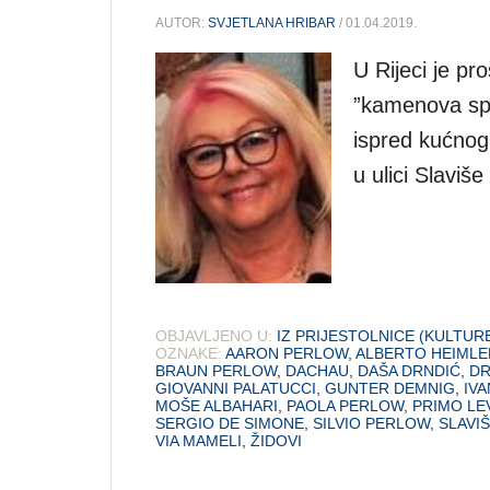
AUTOR:
SVJETLANA HRIBAR
/ 01.04.2019.
U Rijeci je pr
”kamenova spo
ispred kućnog 
u ulici Slaviš
OBJAVLJENO U:
IZ PRIJESTOLNICE (KULTUR
OZNAKE:
AARON PERLOW
,
ALBERTO HEIMLE
BRAUN PERLOW
,
DACHAU
,
DAŠA DRNDIĆ
,
DR
GIOVANNI PALATUCCI
,
GUNTER DEMNIG
,
IVA
MOŠE ALBAHARI
,
PAOLA PERLOW
,
PRIMO LE
SERGIO DE SIMONE
,
SILVIO PERLOW
,
SLAVI
VIA MAMELI
,
ŽIDOVI