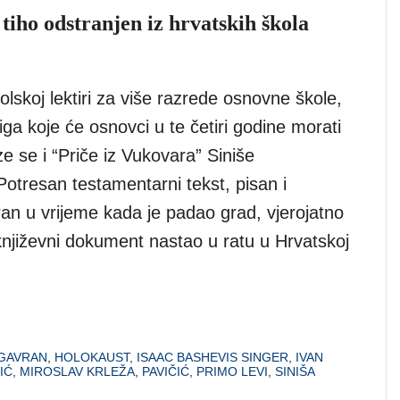
iho odstranjen iz hrvatskih škola
lskoj lektiri za više razrede osnovne škole,
ga koje će osnovci u te četiri godine morati
aze se i “Priče iz Vukovara” Siniše
otresan testamentarni tekst, pisan i
ran u vrijeme kada je padao grad, vjerojatno
i književni dokument nastao u ratu u Hrvatskoj
GAVRAN
,
HOLOKAUST
,
ISAAC BASHEVIS SINGER
,
IVAN
IĆ
,
MIROSLAV KRLEŽA
,
PAVIČIĆ
,
PRIMO LEVI
,
SINIŠA