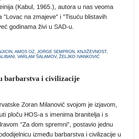
inija (Kabul, 1965.), autora u nas veoma
 ”Lovac na zmajeve” i ”Tisuću blistavih
 već godinama živi u SAD-u.
JICIN
,
AMOS OZ
,
JORGE SEMPRÚN
,
KNJIŽEVNOST
,
ALIBANI
,
VARLAM ŠALAMOV
,
ŽELJKO IVANKOVIĆ
 barbarstva i civilizacije
rvatske Zoran Milanović svojom je izjavom,
ti ploču HOS-a s imenima branitelja i s
ravom ”Za dom spremni”, postavio jednu
vododijelnicu između barbarstva i civilizacije u