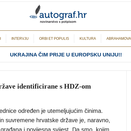
I
INTERVJU
ORBI ET POPULIS
KULTURA
ABRAHAMOVA
UKRAJINA ČIM PRIJE U EUROPSKU UNIJU!!
države identificirane s HDZ-om
jednice određen je utemeljujućim činima.
čin suvremene hrvatske države je, naravno,
a građana i povijesna svijest. Da smo, kojim