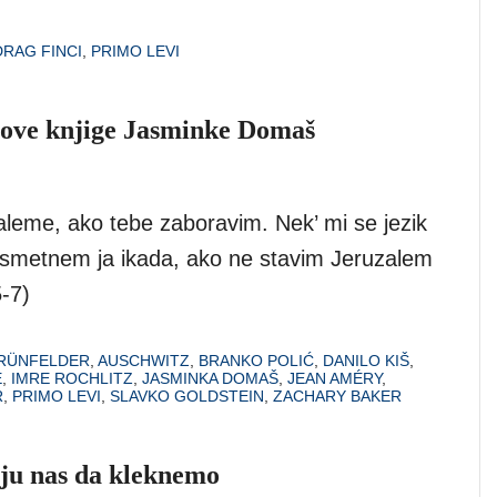
RAG FINCI
,
PRIMO LEVI
nove knjige Jasminke Domaš
aleme, ako tebe zaboravim. Nek’ mi se jezik
j smetnem ja ikada, ako ne stavim Jeruzalem
5-7)
GRÜNFELDER
,
AUSCHWITZ
,
BRANKO POLIĆ
,
DANILO KIŠ
,
E
,
IMRE ROCHLITZ
,
JASMINKA DOMAŠ
,
JEAN AMÉRY
,
R
,
PRIMO LEVI
,
SLAVKO GOLDSTEIN
,
ZACHARY BAKER
aju nas da kleknemo