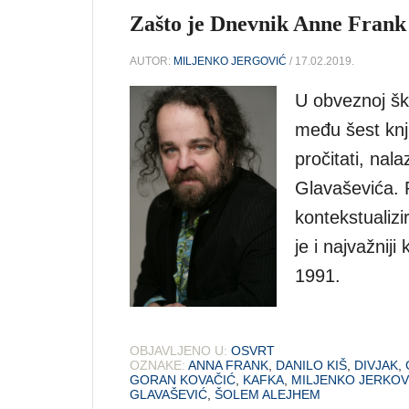
Zašto je Dnevnik Anne Frank t
AUTOR:
MILJENKO JERGOVIĆ
/ 17.02.2019.
U obveznoj ško
među šest knji
pročitati, nal
Glavaševića. P
kontekstualizi
je i najvažnij
1991.
OBJAVLJENO U:
OSVRT
OZNAKE:
ANNA FRANK
,
DANILO KIŠ
,
DIVJAK
,
GORAN KOVAČIĆ
,
KAFKA
,
MILJENKO JERKOV
GLAVAŠEVIĆ
,
ŠOLEM ALEJHEM