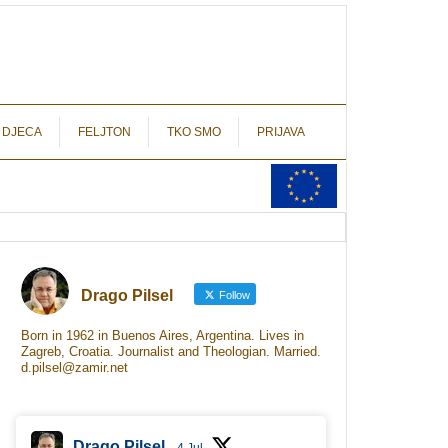
autograf.hr
novinarstvo s potpisom
 DJECA
FELJTON
TKO SMO
PRIJAVA
Drago Pilsel
Follow
Born in 1962 in Buenos Aires, Argentina. Lives in
Zagreb, Croatia. Journalist and Theologian. Married.
d.pilsel@zamir.net
Drago Pilsel