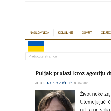
NASLOVNICA
KOLUMNE
OSVRT
ODJEC
Puljak prolazi kroz agoniju 
AUTOR:
MARKO VUČETIĆ
/ 05.04.2023.
Život neke za
Utemeljujući 
rat, a ne volj