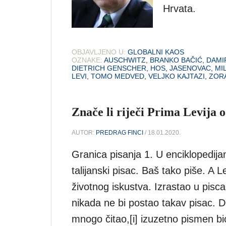
Hrvata.
OBJAVLJENO U:
GLOBALNI KAOS
OZNAKE:
AUSCHWITZ
,
BRANKO BAČIĆ
,
DAMI
DIETRICH GENSCHER
,
HOS
,
JASENOVAC
,
MI
LEVI
,
TOMO MEDVED
,
VELJKO KAJTAZI
,
ZOR
Znače li riječi Prima Levija 
AUTOR:
PREDRAG FINCI
/ 18.01.2020.
Granica pisanja 1. U enciklopedija
talijanski pisac. Baš tako piše. A 
životnog iskustva. Izrastao u pisca u
nikada ne bi postao takav pisac. 
mnogo čitao,[i] izuzetno pismen bi